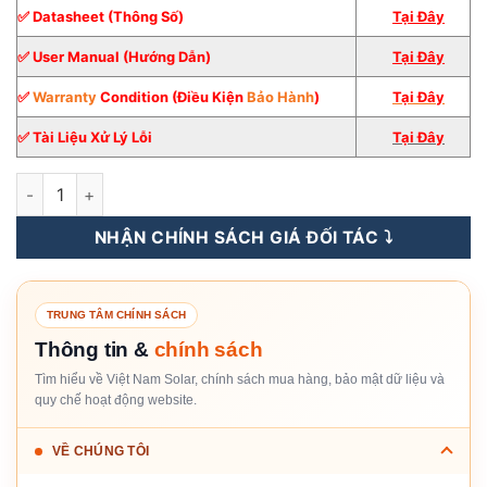
✅ Datasheet (Thông Số)
Tại Đây
✅ User Manual (Hướng Dẫn)
Tại Đây
✅
Warranty
Condition (Điều Kiện
Bảo Hành
)
Tại
Đ
â
y
✅ Tài Liệu Xử Lý Lỗi
Tại Đây
Inverter Hybrid Solis 6KW 1 pha số lượng
NHẬN CHÍNH SÁCH GIÁ ĐỐI TÁC ⤵️
TRUNG TÂM CHÍNH SÁCH
Thông tin &
chính sách
Tìm hiểu về Việt Nam Solar, chính sách mua hàng, bảo mật dữ liệu và
quy chế hoạt động website.
VỀ CHÚNG TÔI