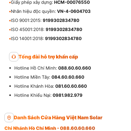
•
Giấy phép xây dựng:
HCM-00076550
•
Nhãn hiệu độc quyền:
VN-4-0604703
•
ISO 9001:2015:
9199302834780
•
ISO 45001:2018:
9199302834780
•
ISO 14001:2018:
9199302834780
Tổng đài hỗ trợ khẩn cấp
Hotline Hồ Chí Minh:
088.60.60.660
Hotline Miền Tây:
084.60.60.660
Hotline Khánh Hòa:
081.60.60.660
Hotline Khiếu Nại:
0981.982.979
Danh Sách Cửa Hàng Việt Nam Solar
Chi Nhánh Hồ Chí Minh - 088.60.60.660