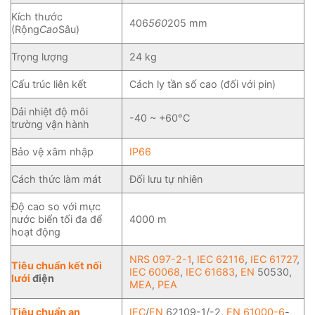
Kích thước
406
560
205 mm
(Rộng
Cao
Sâu)
Trọng lượng
24 kg
Cấu trúc liên kết
Cách ly tần số cao (đối với pin)
Dải nhiệt độ môi
-40 ~ +60°C
trường vận hành
Bảo vệ xâm nhập
IP66
Cách thức làm mát
Đối lưu tự nhiên
Độ cao so với mực
nước biển tối đa để
4000 m
hoạt động
NRS 097-2-1
,
IEC 62116
,
IEC 61727
,
Tiêu chuẩn kết nối
IEC 60068
,
IEC 61683
,
EN
50530,
lưới
điện
MEA
,
PEA
Tiêu chuẩn an
IEC
/
EN
62109-1/-2,
EN 61000-6
-