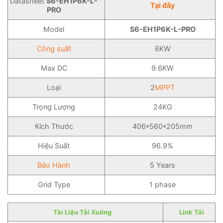
Datasheet
S6-EH1P6K-L-
Tại đây
PRO
Model
S6-EH1P6K-L-PRO
Công suất
6KW
Max DC
9.6KW
Loại
2
MPPT
Trọng Lượng
24KG
Kích Thước
406*560*205mm
Hiệu Suất
96.9%
Bảo Hành
5 Years
Grid Type
1 phase
Tài Liệu Tải Xuống
Link Tải