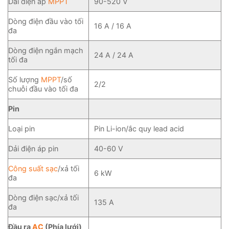
Dải điện áp
MPPT
90-520 V
Dòng điện đầu vào tối
16 A / 16 A
đa
Dòng điện ngắn mạch
24 A / 24 A
tối đa
Số lượng
MPPT
/số
2/2
chuỗi đầu vào tối đa
Pin
Loại pin
Pin Li-ion/ắc quy lead acid
Dải điện áp pin
40-60 V
Công suất sạc
/xả tối
6 kW
đa
Dòng điện sạc/xả tối
135 A
đa
Đầu ra
AC
(Phía lưới)