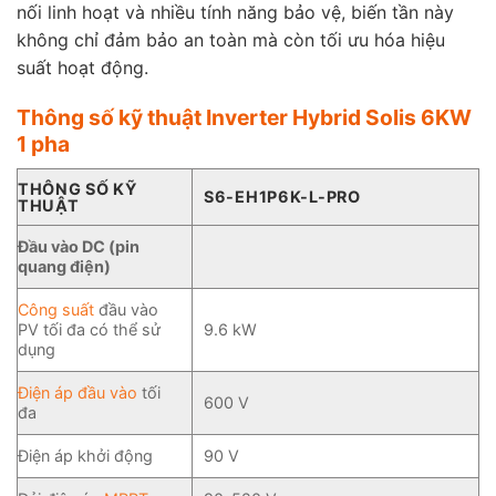
nối linh hoạt và nhiều tính năng bảo vệ, biến tần này
không chỉ đảm bảo an toàn mà còn tối ưu hóa hiệu
suất hoạt động.
Thông số kỹ thuật Inverter Hybrid Solis 6KW
1 pha
THÔNG SỐ KỸ
S6-EH1P6K-L-PRO
THUẬT
Đầu vào DC (pin
quang điện)
Công suất
đầu vào
PV tối đa có thể sử
9.6 kW
dụng
Điện áp đầu vào
tối
600 V
đa
Điện áp khởi động
90 V