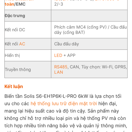
toàn
/EMC
2/-3
Đặc trưng
Phích cắm MC4 (cổng PV) / Cầu đấu
Kết nối DC
dây (cổng BAT)
Kết nối
AC
Cầu đấu dây
Hiển thị
LED
+ APP
RS485
, CAN, Tùy chọn: Wi-Fi, GPRS,
Truyền thông
LAN
Kết luận
Biến tần Solis S6-EH1P6K-L-PRO 6kW là lựa chọn tối
ưu cho các
hệ thống lưu trữ điện mặt trời
hiện đại,
mang lại hiệu suất cao và độ tin cậy. Sản phẩm này
không chỉ hỗ trợ nhiều loại pin và hệ thống PV mà còn
tích hợp nhiều tính năng bảo vệ và quản lý thông minh,