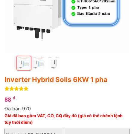
Inverter Hybrid Solis 6KW 1 pha
5
4
trên 5
₫
88
dựa trên
đánh giá
Đã bán 970
Giá đã bao gồm VAT, CO, CQ đầy đủ (giá có thể chênh lệch
tùy thời điểm)