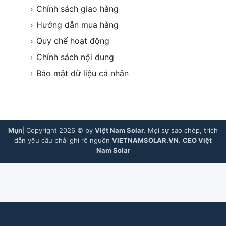
›
Chính sách giao hàng
›
Hướng dẫn mua hàng
›
Quy chế hoạt động
›
Chính sách nội dung
›
Bảo mật dữ liệu cá nhân
Mụn
| Copyright 2026 © by
Việt Nam Solar
. Mọi sự sao chép, trích
dẫn yêu cầu phải ghi rõ nguồn
VIETNAMSOLAR.VN
.
CEO Việt
Nam Solar