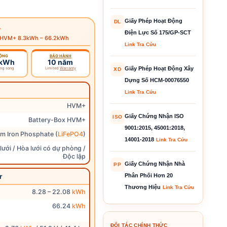
Giấy Phép Hoạt Động
DL
+
Điện Lực Số 175/GP-SCT
YD HVM+ 8.3kWh – 66.2kWh
Link Tra Cứu
ỘNG
BẢO HÀNH
2kWh
10 năm
Giấy Phép Hoạt Động Xây
ong song
Limited
Warranty
XD
Dựng Số HCM-00076550
Link Tra Cứu
HVM+
Giấy Chứng Nhận ISO
ISO
Battery-Box HVM+
9001:2015, 45001:2018,
um Iron Phosphate (
LiFePO4
)
14001-2018
Link Tra Cứu
lưới / Hòa lưới có dự phòng /
Độc lập
Giấy Chứng Nhận Nhà
PP
r
Phân Phối Hơn 20
Thương Hiệu
Link Tra Cứu
8.28 – 22.08
kWh
66.24
kWh
ĐỐI TÁC CHÍNH THỨC