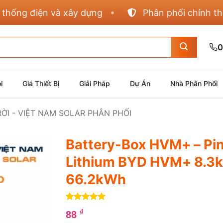
 điện và xây dựng
Phân phối chính thức Pan
0
i
Giá Thiết Bị
Giải Pháp
Dự Án
Nhà Phân Phối
RỜI - VIỆT NAM SOLAR PHÂN PHỐI
Battery-Box HVM+ – Pin
Lithium BYD HVM+ 8.3
66.2kWh
5
1
trên 5
₫
88
dựa trên