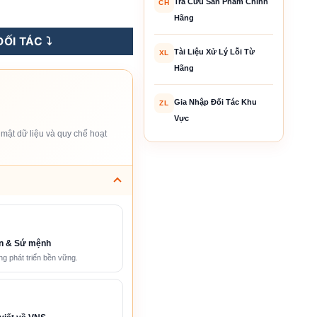
Tra Cứu Sản Phẩm Chính
CH
um BYD HVM+ 8.3kWh - 66.2kWh số lượng
Hãng
ỐI TÁC ⤵️
Tài Liệu Xử Lý Lỗi Từ
XL
Hãng
Gia Nhập Đối Tác Khu
ZL
Vực
mật dữ liệu và quy chế hoạt
n & Sứ mệnh
g phát triển bền vững.