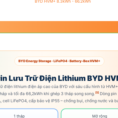
BYD HVM+ 8.3kWh - 66.2kWh
BYD Energy Storage ·
LiFePO4
· Battery-Box HVM+
Pin Lưu Trữ Điện Lithium BYD 
trữ điện lithium điện áp cao của BYD với sáu cấu hình từ HVM
[1]
áp và tối đa 66,2kWh khi ghép 3 tháp song song.
Dòng pin 
A,
cell
LiFePO4
, cấp bảo vệ
IP55
– chống bụi, chống nước và
b
1 tháp
Mở rộng