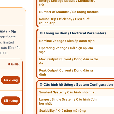
Energy Storage Module / Module lưu
trữ
Number of Modules / Số lượng module
Round-trip Efficiency / Hiệu suất
round-trip
VM+ - Pin
⚙ Thông số điện / Electrical Parameters
ertificate,
Nominal Voltage / Điện áp danh định
, limited
 các liên kết
Operating Voltage / Dải điện áp làm
việc
 BYD.
Max. Output Current / Dòng đầu ra tối
đa
8 tài liệu
Peak Output Current / Dòng đầu ra
đỉnh
Tải xuống
⚙ Cấu hình hệ thống / System Configuration
Smallest System / Cấu hình nhỏ nhất
Largest Single System / Cấu hình đơn
Tải xuống
lớn nhất
Scalability / Khả năng mở rộng