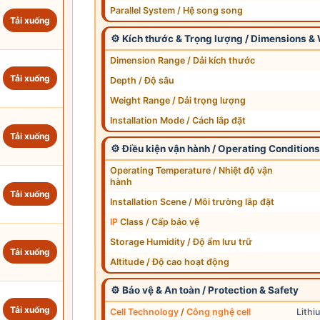
Parallel System / Hệ song song
Tải xuống
⚙ Kích thước & Trọng lượng / Dimensions &
Dimension Range / Dải kích thước
Tải xuống
Depth / Độ sâu
Weight Range / Dải trọng lượng
Installation Mode / Cách lắp đặt
Tải xuống
⚙ Điều kiện vận hành / Operating Condition
Operating Temperature / Nhiệt độ vận
hành
Tải xuống
Installation Scene / Môi trường lắp đặt
IP
Class / Cấp bảo vệ
Storage Humidity / Độ ẩm lưu trữ
Tải xuống
Altitude / Độ cao hoạt động
⚙ Bảo vệ & An toàn / Protection & Safety
Tải xuống
Cell Technology
/
Công nghệ cell
Lithi