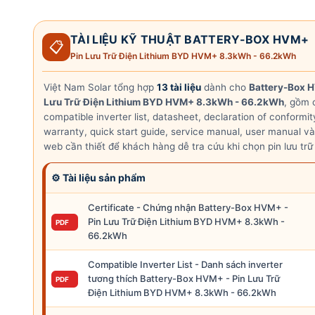
TÀI LIỆU KỸ THUẬT BATTERY-BOX HVM+
📋
Pin Lưu Trữ Điện Lithium BYD HVM+ 8.3kWh - 66.2kWh
Việt Nam Solar tổng hợp
13 tài liệu
dành cho
Battery-Box H
Lưu Trữ Điện Lithium BYD HVM+ 8.3kWh - 66.2kWh
, gồm c
compatible inverter list, datasheet, declaration of conformity
warranty, quick start guide, service manual, user manual và
web cần thiết để khách hàng dễ tra cứu khi chọn pin lưu trữ
⚙ Tài liệu sản phẩm
Certificate - Chứng nhận Battery-Box HVM+ -
Pin Lưu Trữ Điện Lithium BYD HVM+ 8.3kWh -
PDF
66.2kWh
Compatible Inverter List - Danh sách inverter
tương thích Battery-Box HVM+ - Pin Lưu Trữ
PDF
Điện Lithium BYD HVM+ 8.3kWh - 66.2kWh