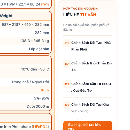
3 × HVM+ 22.1 = 66.24
kWh
HỢP TÁC KINH DOANH
LIÊN HỆ
TƯ VẤN
 Weight
987 – 2187 × 610 × 282 mm
Chính sách đối tác, phân phối và
đầu tư
282 mm
138.3 – 345.3 kg
Chính Sách Đối Tác - Nhà
DT
Lắp đặt sàn
Phân Phối
s
Chính Sách Giới Thiệu Dự
DA
-10°C đến +50°C
Án
Trong nhà / Ngoài trời
Chính Sách Đầu Tư ESCO
ES
IP55
/ Quỹ Đầu Tư
5%~95%
Chính Sách Đối Tác Khu
KV
Dưới 3000 m
Vực - Vùng
Gia nhập đối tác khu
um Iron Phosphate (
LiFePO4
)
vực