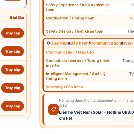
Safety Experience / Kinh nghiệm an
K
toàn
5 tài liệu
Certification / Chứng nhận
V
Safety Design / Thiết kế an toàn
Thi
Truy cập
⚙
Giao tiếp
&
Bảo hành
/
Communication
&
Warr
Truy cập
Communication
/
Giao tiếp
Compatible Inverters / Tương thích
Tương 
inverter
Truy cập
Intelligent Management / Quản lý
Tự
thông minh
Warranty
/
Bảo hành
Truy cập
Nội dung được trích từ datasheet chính hã
(V1.0).
Truy cập
📋
Liên hệ Việt Nam Solar – Hotline 088.
chi tiết