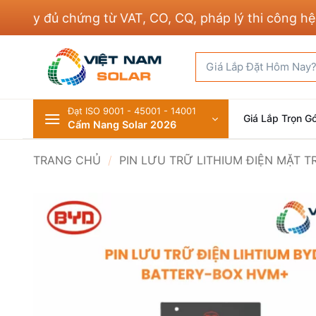
Bỏ
 đủ chứng từ VAT, CO, CQ, pháp lý thi công hệ thống
qua
nội
Tìm
dung
kiếm:
Đạt ISO 9001 - 45001 - 14001
Giá Lắp Trọn Gó
Cẩm Nang Solar 2026
TRANG CHỦ
/
PIN LƯU TRỮ LITHIUM ĐIỆN MẶT T