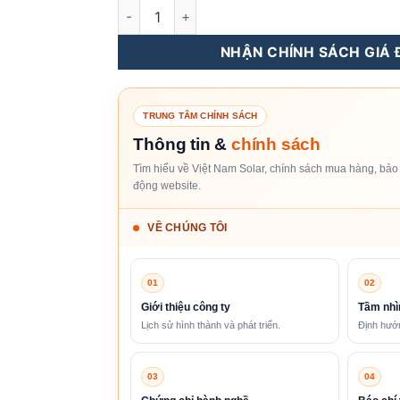
Battery-Box HVM+ - Pin Lưu Trữ Điện Lithi
NHẬN CHÍNH SÁCH GIÁ Đ
TRUNG TÂM CHÍNH SÁCH
Thông tin &
chính sách
Tìm hiểu về Việt Nam Solar, chính sách mua hàng, bảo 
động website.
VỀ CHÚNG TÔI
01
02
Giới thiệu công ty
Tầm nhì
Lịch sử hình thành và phát triển.
Định hướn
03
04