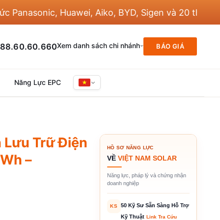
asonic, Huawei, Aiko, BYD, Sigen và 20 thương hiệu 
Xem danh sách chi nhánh
88.60.60.660
BÁO GIÁ
Năng Lực EPC
 Lưu Trữ Điện
HỒ SƠ NĂNG LỰC
kWh –
VỀ
VIỆT NAM SOLAR
Năng lực, pháp lý và chứng nhận
doanh nghiệp
50 Kỹ Sư Sẵn Sàng Hỗ Trợ
KS
Kỹ Thuật
Link Tra Cứu