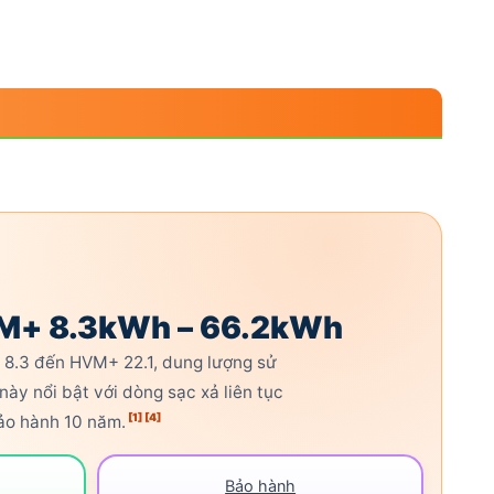
HVM+ 8.3kWh – 66.2kWh
+ 8.3 đến HVM+ 22.1, dung lượng sử
này nổi bật với dòng sạc xả liên tục
[1]
[4]
ảo hành
10 năm.
Bảo hành