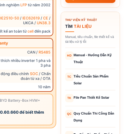
inh nghiệm
LFP
từ năm 2002
DE2510-50
/
IEC62619
/
CE
/
THƯ VIỆN KỸ THUẬT
UKCA /
UN38.3
TÌM
TÀI LIỆU
ết kế an toàn từ
cell
đến pack
Manual, tiêu chuẩn, file thiết kế và
tài liệu xử lý lỗi
anty
CAN /
RS485
Manual - Hướng Dẫn Kỹ
HD
thích nhiều inverter 1 pha và
Thuật
3 pha
 động điều chỉnh
SOC
/ Chẩn
Tiêu Chuẩn Sản Phẩm
TC
đoán từ xa / OTA
Solar
10 năm
File Pan Thiết Kế Solar
TK
ng BYD Battery-Box HVM+
60.60.660 để biết thêm
Quy Chuẩn Thi Công Dân
QC
Dụng