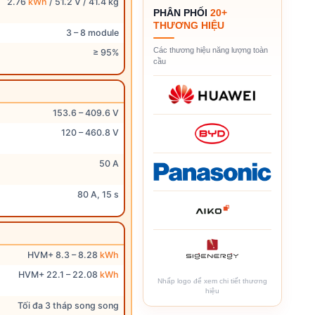
2.76
kWh
/ 51.2 V / 41.4 kg
PHÂN PHỐI
20+
THƯƠNG HIỆU
3 – 8 module
Các thương hiệu năng lượng toàn
≥ 95%
cầu
153.6 – 409.6 V
120 – 460.8 V
50 A
80 A, 15 s
HVM+ 8.3 – 8.28
kWh
HVM+ 22.1 – 22.08
kWh
Nhấp logo để xem chi tiết thương
hiệu
Tối đa 3 tháp song song