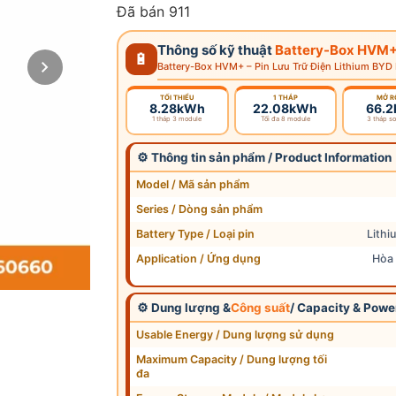
đánh giá
Đã bán 911
Thông số kỹ thuật
Battery-Box HVM
🔋
Battery-Box HVM+ – Pin Lưu Trữ Điện Lithium B
TỐI THIỂU
1 THÁP
MỞ R
8.28kWh
22.08kWh
66.
1 tháp 3 module
Tối đa 8 module
3 tháp s
⚙ Thông tin sản phẩm / Product Information
Model / Mã sản phẩm
Series / Dòng sản phẩm
Battery Type / Loại pin
Lithi
Application / Ứng dụng
Hòa 
⚙ Dung lượng &
Công suất
/ Capacity & Powe
Usable Energy / Dung lượng sử dụng
Maximum Capacity / Dung lượng tối
đa