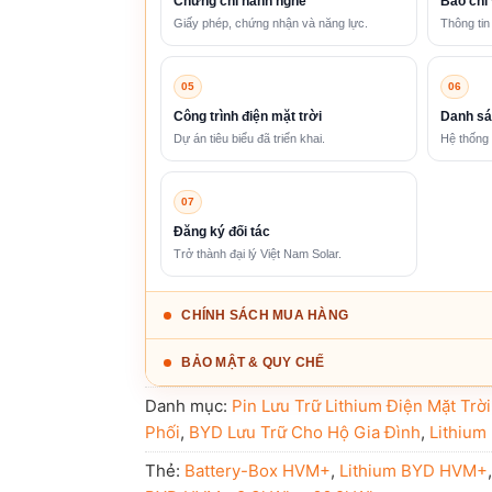
Chứng chỉ hành nghề
Báo chí 
Giấy phép, chứng nhận và năng lực.
Thông tin
05
06
Công trình điện mặt trời
Danh sá
Dự án tiêu biểu đã triển khai.
Hệ thống 
07
Đăng ký đối tác
Trở thành đại lý Việt Nam Solar.
CHÍNH SÁCH MUA HÀNG
BẢO MẬT & QUY CHẾ
Danh mục:
Pin Lưu Trữ Lithium Điện Mặt Trờ
Phối
,
BYD Lưu Trữ Cho Hộ Gia Đình
,
Lithium
Thẻ:
Battery-Box HVM+
,
Lithium BYD HVM+