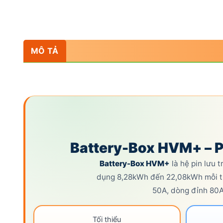
MÔ TẢ
Battery-Box HVM+ – 
Battery-Box HVM+
là hệ pin lưu 
dụng 8,28kWh đến 22,08kWh mỗi th
50A, dòng đỉnh 80
Tối thiểu