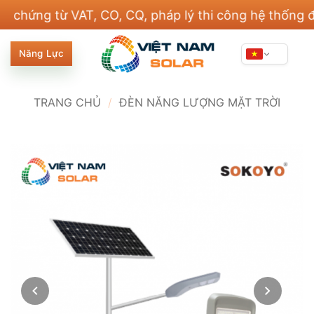
Bỏ
ng từ VAT, CO, CQ, pháp lý thi công hệ thống điện 
qua
nội
Năng Lực
dung
TRANG CHỦ
/
ĐÈN NĂNG LƯỢNG MẶT TRỜI