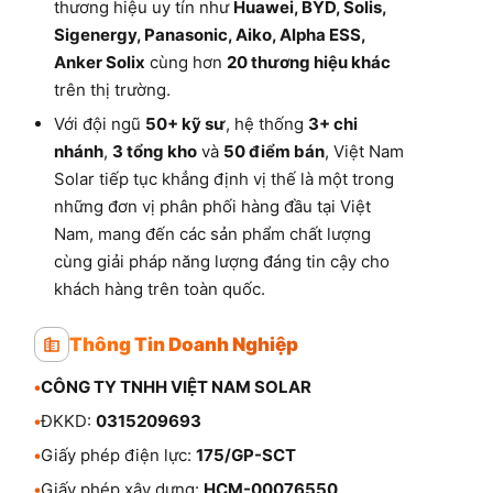
thương hiệu uy tín như
Huawei, BYD, Solis,
Sigenergy, Panasonic, Aiko, Alpha ESS,
Anker Solix
cùng hơn
20 thương hiệu khác
trên thị trường.
Với đội ngũ
50+ kỹ sư
, hệ thống
3+ chi
nhánh
,
3 tổng kho
và
50 điểm bán
, Việt Nam
Solar tiếp tục khẳng định vị thế là một trong
những đơn vị phân phối hàng đầu tại Việt
Nam, mang đến các sản phẩm chất lượng
cùng giải pháp năng lượng đáng tin cậy cho
khách hàng trên toàn quốc.
Thông Tin Doanh Nghiệp
•
CÔNG TY TNHH VIỆT NAM SOLAR
•
ĐKKD:
0315209693
•
Giấy phép điện lực:
175/GP-SCT
•
Giấy phép xây dựng:
HCM-00076550