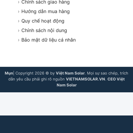
›
Chính sách giao hàng
›
Hướng dẫn mua hàng
›
Quy chế hoạt động
›
Chính sách nội dung
›
Bảo mật dữ liệu cá nhân
Mụn
| Copyright 2026 © by
Việt Nam Solar
. Mọi sự sao chép, trích
dẫn yêu cầu phải ghi rõ nguồn
VIETNAMSOLAR.VN
.
CEO Việt
Nam Solar