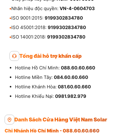
•
Nhãn hiệu độc quyền:
VN-4-0604703
•
ISO 9001:2015:
9199302834780
•
ISO 45001:2018:
9199302834780
•
ISO 14001:2018:
9199302834780
Tổng đài hỗ trợ khẩn cấp
Hotline Hồ Chí Minh:
088.60.60.660
Hotline Miền Tây:
084.60.60.660
Hotline Khánh Hòa:
081.60.60.660
Hotline Khiếu Nại:
0981.982.979
Danh Sách Cửa Hàng Việt Nam Solar
Chi Nhánh Hồ Chí Minh - 088.60.60.660