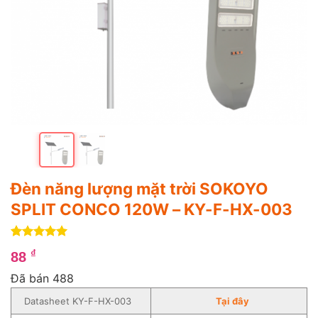
Đèn năng lượng mặt trời SOKOYO
SPLIT CONCO 120W – KY-F-HX-003
5
4
trên 5
₫
88
dựa trên
đánh giá
Đã bán 488
Datasheet KY-F-HX-003
Tại đây