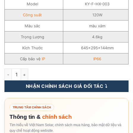
Model
KY-F-HX-003
Công suất
120W
Màu sắc
màu xám
Trọng Lượng
4.6kg
Kích Thước
645x295x144mm
Cấp bảo vệ
IP
IP66
Đèn năng lượng mặt trời SOKOYO SPLIT CONCO 120W - KY-F-
NHẬN CHÍNH SÁCH GIÁ ĐỐI TÁC ⤵️
TRUNG TÂM CHÍNH SÁCH
Thông tin &
chính sách
Tìm hiểu về Việt Nam Solar, chính sách mua hàng, bảo mật dữ liệu và
quy chế hoạt động website.