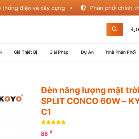
g điện và xây dựng
Phân phối chính thức Pa
0
i
Giá Thiết Bị
Giải Pháp
Dự Án
Nhà Phân Phối
Đèn năng lượng mặt tr
SPLIT CONCO 60W – K
C1
5
4
trên 5
₫
88
dựa trên