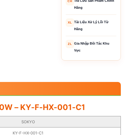
Tra Cứu Sản Phẩm Chính
CH
Hãng
Tài Liệu Xử Lý Lỗi Từ
XL
Hãng
Gia Nhập Đối Tác Khu
ZL
Vực
0W – KY-F-HX-001-C1
SOKYO
KY-F-HX-001-C1