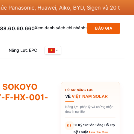
nasonic, Huawei, Aiko, BYD, Sigen và 20 thương hiệu
Xem danh sách chi nhánh
88.60.60.660
BÁO GIÁ
Năng Lực EPC
ời SOKOYO
HỒ SƠ NĂNG LỰC
Y-F-HX-001-
VỀ
VIỆT NAM SOLAR
Năng lực, pháp lý và chứng nhận
doanh nghiệp
50 Kỹ Sư Sẵn Sàng Hỗ Trợ
KS
Kỹ Thuật
Link Tra Cứu