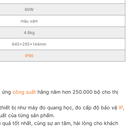
60W
màu xám
4.6kg
645x295x144mm
IP66
p ứng
công suất
hằng năm hơn 250.000 bộ cho thị
c thiết bị như máy đo quang học, đo cấp độ bảo vệ
IP
,
uất của từng sản phẩm.
quả tốt nhất, cùng sự an tâm, hài lòng cho khách