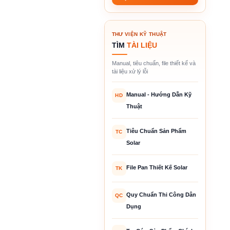
THƯ VIỆN KỸ THUẬT
TÌM
TÀI LIỆU
Manual, tiêu chuẩn, file thiết kế và
tài liệu xử lý lỗi
Manual - Hướng Dẫn Kỹ
HD
Thuật
Tiêu Chuẩn Sản Phẩm
TC
Solar
File Pan Thiết Kế Solar
TK
Quy Chuẩn Thi Công Dân
QC
Dụng