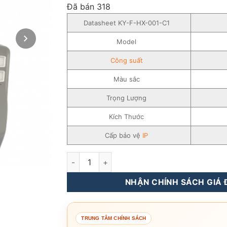
đánh giá
Đã bán 318
Datasheet KY-F-HX-001-C1
Model
Công suất
Màu sắc
Trọng Lượng
Kích Thước
Cấp bảo vệ
IP
Đèn năng lượng mặt trời SOKOYO SPLIT CON
NHẬN CHÍNH SÁCH GIÁ Đ
TRUNG TÂM CHÍNH SÁCH