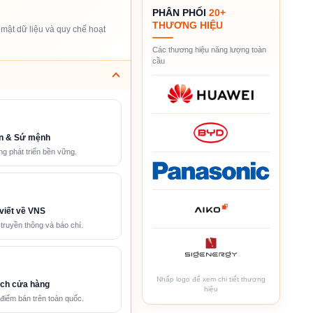
PHÂN PHỐI
20+
THƯƠNG HIỆU
mật dữ liệu và quy chế hoạt
Các thương hiệu năng lượng toàn
cầu
n & Sứ mệnh
g phát triển bền vững.
viết về VNS
 truyền thông và báo chí.
Nhấp logo để xem chi tiết thương
ch cửa hàng
hiệu
điểm bán trên toàn quốc.