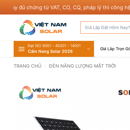
Bỏ
y đủ chứng từ VAT, CO, CQ, pháp lý thi công hệ thốn
qua
nội
Tìm
dung
kiếm:
Đạt ISO 9001 - 45001 - 14001
Giá Lắp Trọn Gó
Cẩm Nang Solar 2026
TRANG CHỦ
/
ĐÈN NĂNG LƯỢNG MẶT TRỜI