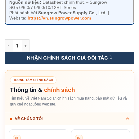
Nguồn dữ liệu:
Datasheet chính thức –
Sungrow
SG5.0/6.0/7.0/8.0/10/12RT Series
Phát hành bởi
Sungrow Power Supply Co., Ltd.
|
Website:
https://vn.sungrowpower.com
Inverter Hòa Lưới Sungrow 10KW 3 pha [Giá Sỉ] số lượng
NHẬN CHÍNH SÁCH GIÁ ĐỐI TÁC ⤵️
TRUNG TÂM CHÍNH SÁCH
Thông tin &
chính sách
Tìm hiểu về Việt Nam Solar, chính sách mua hàng, bảo mật dữ liệu và
quy chế hoạt động website.
VỀ CHÚNG TÔI
01
02