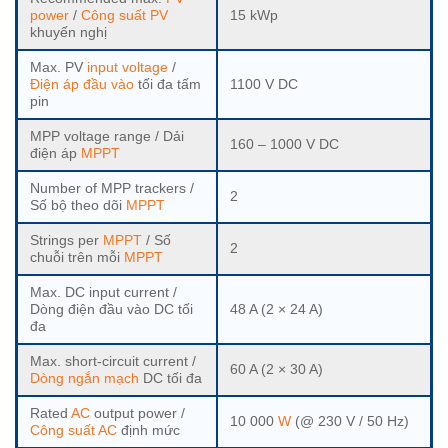
power
/
Công suất PV
15 kWp
khuyến nghị
Max. PV
input voltage
/
Điện áp đầu vào
tối đa tấm
1100 V DC
pin
MPP voltage range / Dải
160 – 1000 V DC
điện áp
MPPT
Number of MPP trackers /
2
Số bộ theo dõi
MPPT
Strings per
MPPT
/ Số
2
chuỗi trên mỗi
MPPT
Max. DC input current /
Dòng điện đầu vào DC tối
48 A (2 × 24 A)
đa
Max. short-circuit current /
60 A (2 × 30 A)
Dòng ngắn mạch
DC tối đa
Rated
AC
output power /
10 000
W
(@ 230 V / 50 Hz)
Công suất
AC
định mức