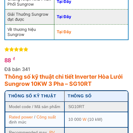
Tại Đây
Phối Sungrow
Giải Thưởng Sungrow
Tại Đây
đạt được
Về thương hiệu
Tại Đây
Sungrow
5
4
trên 5
₫
88
dựa trên
đánh giá
Đã bán 341
Thông số kỹ thuật chi tiết Inverter Hòa Lưới
Sungrow 10KW 3 Pha – SG10RT
THÔNG SỐ KỸ THUẬT
THÔNG SỐ
Model code / Mã sản phẩm
SG10RT
Rated power
/
Công suất
10 000
W
(10 kW)
định mức
Recommended max.
PV