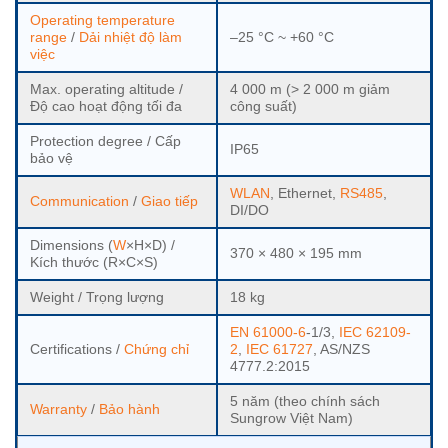
Operating temperature
range
/
Dải nhiệt độ làm
–25 °C ~ +60 °C
việc
Max. operating altitude /
4 000 m (> 2 000 m giảm
Độ cao hoạt động tối đa
công suất)
Protection degree / Cấp
IP65
bảo vệ
WLAN
, Ethernet,
RS485
,
Communication
/
Giao tiếp
DI/DO
Dimensions (
W
×H×D) /
370 × 480 × 195 mm
Kích thước (R×C×S)
Weight / Trọng lượng
18 kg
EN 61000-6
-1/3,
IEC 62109-
Certifications /
Chứng chỉ
2
,
IEC 61727
, AS/NZS
4777.2:2015
5 năm (theo chính sách
Warranty
/
Bảo hành
Sungrow Việt Nam)