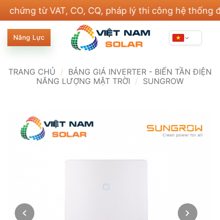
Bỏ
g từ VAT, CO, CQ, pháp lý thi công hệ thống điện v
qua
nội
Năng Lực
dung
TRANG CHỦ
/
BẢNG GIÁ INVERTER - BIẾN TẦN ĐIỆN
NĂNG LƯỢNG MẶT TRỜI
/
SUNGROW