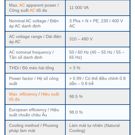
Max.
AC
apparent power /
11 000 VA
Công suất
AC
tối đa
Nominal AC voltage / Điện
3 Pha + N + PE, 230 / 400 V
áp AC danh định
AC
AC voltage range / Dải điện
310 – 480 V
áp AC
AC nominal frequency /
50 / 60 Hz (45 – 55 Hz / 55 –
Tần số danh định
65 Hz)
THDi / Độ méo hài tổng
< 3 %
Power factor / Hệ số công
> 0.99 / Có thể điều chỉnh 0.8
suất
dẫn – 0.8 trễ
Max. efficiency
/
Hiệu suất
98.5 %
tối đa
European efficiency / Hiệu
98.0 %
suất chuẩn châu Âu
Cooling method / Phương
Làm mát tự nhiên (Natural
pháp làm mát
Cooling)