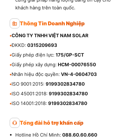
khách hàng trên toàn quốc.
Thông Tin Doanh Nghiệp
•
CÔNG TY TNHH VIỆT NAM SOLAR
•
ĐKKD:
0315209693
•
Giấy phép điện lực:
175/GP-SCT
•
Giấy phép xây dựng:
HCM-00076550
•
Nhãn hiệu độc quyền:
VN-4-0604703
•
ISO 9001:2015:
9199302834780
•
ISO 45001:2018:
9199302834780
•
ISO 14001:2018:
9199302834780
Tổng đài hỗ trợ khẩn cấp
Hotline Hồ Chí Minh:
088.60.60.660