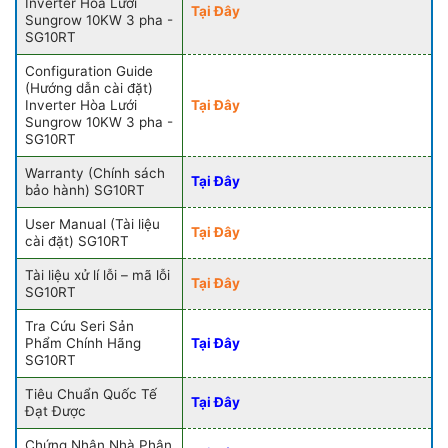
Inverter Hòa Lưới
Tại Đây
Sungrow 10KW 3 pha -
SG10RT
Configuration Guide
(Hướng dẫn cài đặt)
Inverter Hòa Lưới
Tại Đây
Sungrow 10KW 3 pha -
SG10RT
Warranty (Chính sách
Tại Đây
bảo hành) SG10RT
User Manual (Tài liệu
Tại Đây
cài đặt) SG10RT
Tài liệu xử lí lỗi – mã lỗi
Tại Đây
SG10RT
Tra Cứu Seri Sản
Phẩm Chính Hãng
Tại Đây
SG10RT
Tiêu Chuẩn Quốc Tế
Tại Đây
Đạt Được
Chứng Nhận Nhà Phân