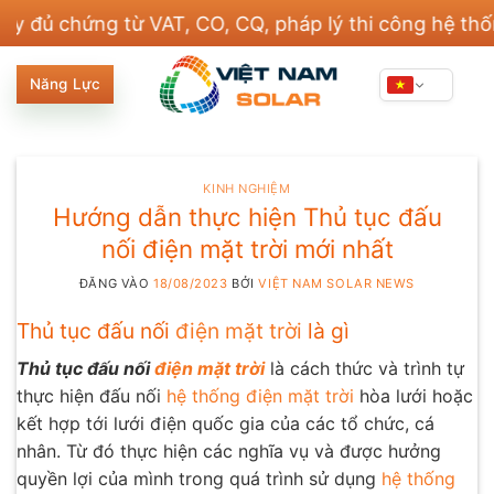
Bỏ
hứng từ VAT, CO, CQ, pháp lý thi công hệ thống điệ
qua
nội
Năng Lực
dung
KINH NGHIỆM
Hướng dẫn thực hiện Thủ tục đấu
nối điện mặt trời mới nhất
ĐĂNG VÀO
18/08/2023
BỞI
VIỆT NAM SOLAR NEWS
Thủ tục đấu nối
điện mặt trời
là gì
Thủ tục đấu nối
điện mặt trời
là cách thức và trình tự
thực hiện đấu nối
hệ thống điện mặt trời
hòa lưới hoặc
kết hợp tới lưới điện quốc gia của các tổ chức, cá
nhân. Từ đó thực hiện các nghĩa vụ và được hưởng
quyền lợi của mình trong quá trình sử dụng
hệ thống