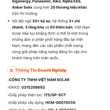
Sigenergy, Panasonic, Aiko, Alpha ESS,
Anker Solix
cùng hơn
20 thương hiệu khác
trên thị trường.
Với đội ngũ
50+ kỹ sư
, hệ thống
3+ chi
nhánh
,
3 tổng kho
và
50 điểm bán
, Việt Nam
Solar tiếp tục khẳng định vị thế là một trong
những đơn vị phân phối hàng đầu tại Việt
Nam, mang đến các sản phẩm chất lượng
cùng giải pháp năng lượng đáng tin cậy cho
khách hàng trên toàn quốc.
Thông Tin Doanh Nghiệp
•
CÔNG TY TNHH VIỆT NAM SOLAR
•
ĐKKD:
0315209693
•
Giấy phép điện lực:
175/GP-SCT
•
Giấy phép xây dựng:
HCM-00076550