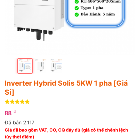
Inverter Hybrid Solis 5KW 1 pha [Giá
Sỉ]
5
4
trên 5
₫
88
dựa trên
đánh giá
Đã bán 2.117
Giá đã bao gồm VAT, CO, CQ đầy đủ (giá có thể chênh lệch
tùy thời điểm)