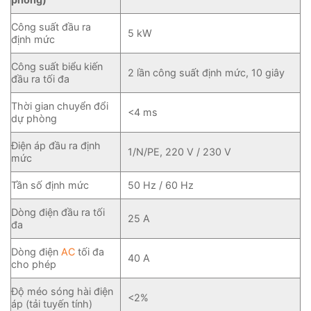
Công suất đầu ra
5 kW
định mức
Công suất biểu kiến
2 lần công suất định mức, 10 giây
đầu ra tối đa
Thời gian chuyển đổi
<4 ms
dự phòng
Điện áp đầu ra định
1/N/PE, 220 V / 230 V
mức
Tần số định mức
50 Hz / 60 Hz
Dòng điện đầu ra tối
25 A
đa
Dòng điện
AC
tối đa
40 A
cho phép
Độ méo sóng hài điện
<2%
áp (tải tuyến tính)