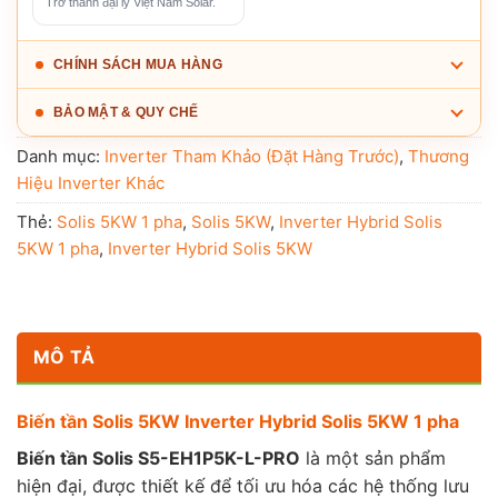
Trở thành đại lý Việt Nam Solar.
CHÍNH SÁCH MUA HÀNG
BẢO MẬT & QUY CHẾ
Danh mục:
Inverter Tham Khảo (Đặt Hàng Trước)
,
Thương
Hiệu Inverter Khác
Thẻ:
Solis 5KW 1 pha
,
Solis 5KW
,
Inverter Hybrid Solis
5KW 1 pha
,
Inverter Hybrid Solis 5KW
MÔ TẢ
Biến tần Solis 5KW Inverter Hybrid Solis 5KW 1 pha
Biến tần Solis S5-EH1P5K-L-PRO
là một sản phẩm
hiện đại, được thiết kế để tối ưu hóa các hệ thống lưu