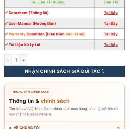
Tài Liệu Tải Xuống
Link Tải
✅ Datasheet (Thông Số)
Tại Đây
✅ User Manual (Hướng Dẫn)
Tại Đây
✅
Warranty
Condition (Điều Kiện
Bảo Hành
)
Tại
Đ
â
y
✅ Tài Liệu Xử Lý Lỗi
Tại Đây
Inverter Hybrid Solis 5KW 1 pha [Giá Sỉ] số lượng
NHẬN CHÍNH SÁCH GIÁ ĐỐI TÁC ⤵️
TRUNG TÂM CHÍNH SÁCH
Thông tin &
chính sách
Tìm hiểu về Việt Nam Solar, chính sách mua hàng, bảo mật dữ liệu và
quy chế hoạt động website.
VỀ CHÚNG TÔI