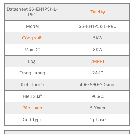
Datasheet S6-EH1P5K-L-
Tại đây
PRO
Model
S6-EH1P5K-L-PRO
Công suất
5KW
Max DC
8KW
Loại
2
MPPT
Trọng Lượng
24KG
Kích Thước
406*560*205mm
Hiệu Suất
96.9%
Bảo Hành
5 Years
Grid Type
1 phase