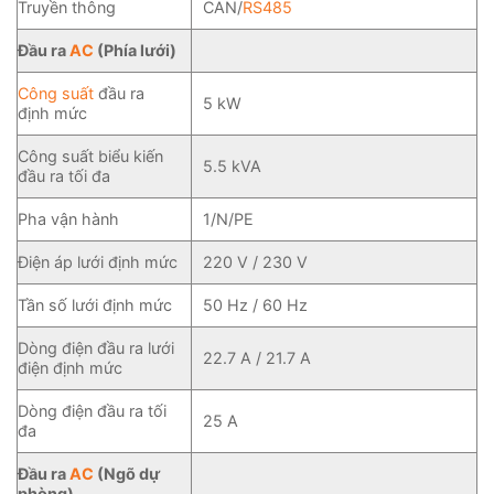
Truyền thông
CAN/
RS485
Đầu ra
AC
(Phía lưới)
Công suất
đầu ra
5 kW
định mức
Công suất biểu kiến
5.5 kVA
đầu ra tối đa
Pha vận hành
1/N/PE
Điện áp lưới định mức
220 V / 230 V
Tần số lưới định mức
50 Hz / 60 Hz
Dòng điện đầu ra lưới
22.7 A / 21.7 A
điện định mức
Dòng điện đầu ra tối
25 A
đa
Đầu ra
AC
(Ngõ dự
phòng)