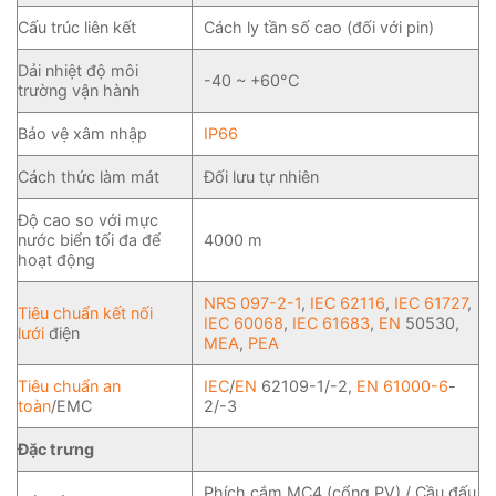
Cấu trúc liên kết
Cách ly tần số cao (đối với pin)
Dải nhiệt độ môi
-40 ~ +60°C
trường vận hành
Bảo vệ xâm nhập
IP66
Cách thức làm mát
Đối lưu tự nhiên
Độ cao so với mực
nước biển tối đa để
4000 m
hoạt động
NRS 097-2-1
,
IEC 62116
,
IEC 61727
,
Tiêu chuẩn kết nối
IEC 60068
,
IEC 61683
,
EN
50530,
lưới
điện
MEA
,
PEA
Tiêu chuẩn an
IEC
/
EN
62109-1/-2,
EN 61000-6
-
toàn
/EMC
2/-3
Đặc trưng
Phích cắm MC4 (cổng PV) / Cầu đấu