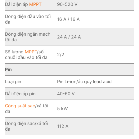
Dải điện áp
MPPT
90-520 V
Dòng điện đầu vào tối
16 A / 16 A
đa
Dòng điện ngắn mạch
24 A / 24 A
tối đa
Số lượng
MPPT
/số
2/2
chuỗi đầu vào tối đa
Pin
Loại pin
Pin Li-ion/ắc quy lead acid
Dải điện áp pin
40-60 V
Công suất sạc
/xả tối
5 kW
đa
Dòng điện sạc/xả tối
112 A
đa