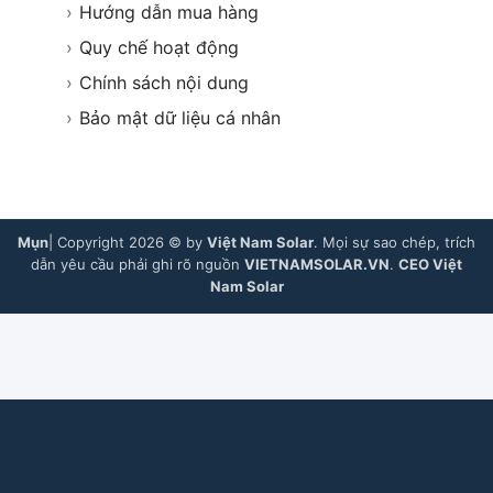
›
Hướng dẫn mua hàng
›
Quy chế hoạt động
›
Chính sách nội dung
›
Bảo mật dữ liệu cá nhân
Mụn
| Copyright 2026 © by
Việt Nam Solar
. Mọi sự sao chép, trích
dẫn yêu cầu phải ghi rõ nguồn
VIETNAMSOLAR.VN
.
CEO Việt
Nam Solar