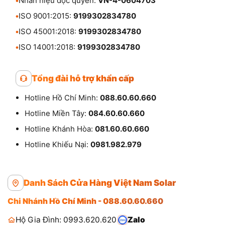
•
Nhãn hiệu độc quyền:
VN-4-0604703
•
ISO 9001:2015:
9199302834780
•
ISO 45001:2018:
9199302834780
•
ISO 14001:2018:
9199302834780
Tổng đài hỗ trợ khẩn cấp
Hotline Hồ Chí Minh:
088.60.60.660
Hotline Miền Tây:
084.60.60.660
Hotline Khánh Hòa:
081.60.60.660
Hotline Khiếu Nại:
0981.982.979
Danh Sách Cửa Hàng Việt Nam Solar
Chi Nhánh Hồ Chí Minh - 088.60.60.660
Hộ Gia Đình: 0993.620.620
Zalo