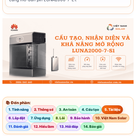
📚 Đến phần:
1. Tính năng
2. Thông số
3. An toàn
4. Cấu tạo
5. Tài liệu
6. Lắp đặt
7. Ứng dụng
8. Lỗi
9. Bảo hành
10. Việt Nam Solar
11. Đánh giá
12. Hiểu lầm
13. Hỏi đáp
14. Báo giá