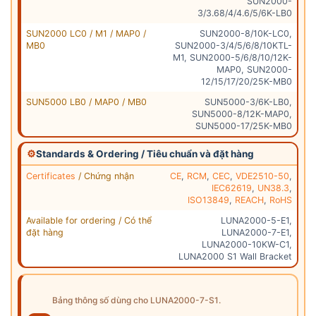
SUN2000-
3/3.68/4/4.6/5/6K-LB0
SUN2000 LC0 / M1 / MAP0 /
SUN2000-8/10K-LC0,
MB0
SUN2000-3/4/5/6/8/10KTL-
M1, SUN2000-5/6/8/10/12K-
MAP0, SUN2000-
12/15/17/20/25K-MB0
SUN5000 LB0 / MAP0 / MB0
SUN5000-3/6K-LB0,
SUN5000-8/12K-MAP0,
SUN5000-17/25K-MB0
⚙
Standards & Ordering / Tiêu chuẩn và đặt hàng
Certificates
/ Chứng nhận
CE
,
RCM
,
CEC
,
VDE2510-50
,
IEC62619
,
UN38.3
,
ISO13849
,
REACH
,
RoHS
Available for ordering / Có thể
LUNA2000-5-E1,
đặt hàng
LUNA2000-7-E1,
LUNA2000-10KW-C1,
LUNA2000 S1 Wall Bracket
Bảng thông số dùng cho LUNA2000-7-S1.