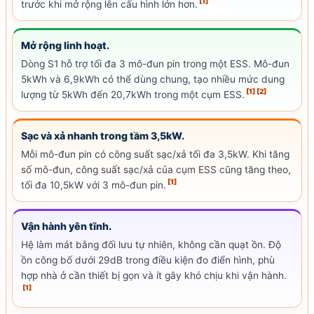
[1]
trước khi mở rộng lên cấu hình lớn hơn.
Mở rộng linh hoạt.
Dòng S1 hỗ trợ tối đa 3 mô-đun pin trong một ESS. Mô-đun
5kWh và 6,9kWh có thể dùng chung, tạo nhiều mức dung
[1]
[2]
lượng từ 5kWh đến 20,7kWh trong một cụm ESS.
Sạc và xả nhanh trong tầm 3,5kW.
Mỗi mô-đun pin có
công suất sạc
/xả tối đa 3,5kW. Khi tăng
số mô-đun,
công suất sạc
/xả của cụm ESS cũng tăng theo,
[1]
tối đa 10,5kW với 3 mô-đun pin.
Vận hành yên tĩnh.
Hệ làm mát bằng đối lưu tự nhiên, không cần quạt ồn. Độ
ồn công bố dưới 29dB trong điều kiện đo điển hình, phù
hợp nhà ở cần thiết bị gọn và ít gây khó chịu khi vận hành.
[1]