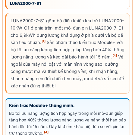
LUNA2000-7-S1
LUNA2000-7-S1 gồm bộ điều khiển lưu trữ LUNA2000-
10KW-C1 ở phía trên, một mô-đun pin LUNA2000-7-E1
cho 6,9kWh
dung lượng khả dụng
ở phía dưới và bộ đế
[1]
sàn tiêu chuẩn.
Sản phẩm theo kiến trúc Module+ với
bộ tối ưu năng lượng tích hợp, giúp tăng hơn 40% thông
[4]
lượng năng lượng và kéo dài
bảo hành
tới 15 năm.
Vẻ
ngoài của máy nổi bật với màn hình vòng sao, đường
cong mượt mà và thiết kế không viền; khi nhận hàng,
khách hàng nên đối chiếu tem máy, model và số seri để
xác nhận đúng thiết bị.
Kiến trúc Module+ thông minh.
Bộ tối ưu năng lượng tích hợp ngay trong mỗi mô-đun giúp
tăng hơn 40% thông lượng năng lượng và nâng thời hạn
bảo
hành
lên tới 15 năm. Đây là điểm khác biệt lớn so với pin lưu
[4]
trữ thông thường.