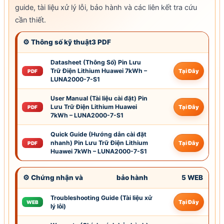
guide, tài liệu xử lý lỗi,
bảo hành
và các liên kết tra cứu
cần thiết.
⚙ Thông số kỹ thuật3 PDF
Datasheet (Thông Số) Pin Lưu
Trữ Điện Lithium Huawei 7kWh –
Tại Đây
PDF
LUNA2000-7-S1
User Manual (Tài liệu cài đặt) Pin
Lưu Trữ Điện Lithium Huawei
Tại Đây
PDF
7kWh – LUNA2000-7-S1
Quick Guide (Hướng dẫn cài đặt
nhanh) Pin Lưu Trữ Điện Lithium
Tại Đây
PDF
Huawei 7kWh – LUNA2000-7-S1
⚙ Chứng nhận và
bảo hành
5 WEB
Troubleshooting Guide (Tài liệu xử
Tại Đây
WEB
lý lỗi)