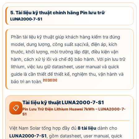
5. Tài liệu kỹ thuật chính hãng Pin lưu trữ
LUNA2000-7-S1
Phần tài liệu kỹ thuật giúp khách hàng kiểm tra đúng
model, dung lượng,
công suất sạc
/xả, điện áp, kích
thước, khối lượng, môi trường lắp đặt, điều kiện vận
hành, cách xử lý lỗi và chế độ
bảo hành
. Với pin lưu trữ
lithium, việc lưu giữ datasheet, user manual và quick
guide là cần thiết để thiết kế, nghiệm thu, vận hành và
[1]
[2]
[3]
bảo trì an toàn.
Tài liệu kỹ thuật LUNA2000-7-S1
📋
Pin Lưu Trữ Điện Lithium Huawei 7kWh – LUNA2000-7-
S1
Việt Nam Solar
tổng hợp đầy đủ
8 tài liệu
dành cho
LUNA2000-7-S1
, gồm datasheet, user manual, quick