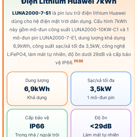
Điện
Lithium Huawei
7kWh
LUNA2000-7-S1
là pin lưu trữ điện
lithium Huawei
dùng cho hệ
điện mặt trời
dân dụng. Cấu hình 7kWh
này gồm mô-đun
công suất
LUNA2000-10KW-C1 và 1
mô-đun pin LUNA2000-7-E1,
dung lượng khả dụng
6,9kWh,
công suất sạc
/xả tối đa 3,5kW, công nghệ
LiFePO4
, làm mát tự nhiên, độ ồn dưới 29dB và cấp bảo
[1]
[2]
vệ
IP66
.
Dung lượng
Sạc/xả tối đa
6,9kWh
3,5kW
Khả dụng
1 mô-đun pin
Cấp bảo vệ
Độ ồn
IP66
<29dB
Trong nhà / ngoài trời
Làm mát tự nhiên