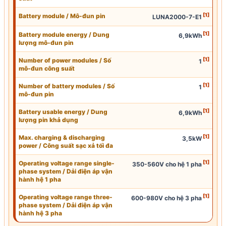
[1]
Battery module / Mô-đun pin
LUNA2000-7-E1
[1]
Battery module energy / Dung
6,9kWh
lượng mô-đun pin
[1]
Number of power modules / Số
1
mô-đun công suất
[1]
Number of battery modules / Số
1
mô-đun pin
[1]
Battery usable energy
/ Dung
6,9kWh
lượng pin khả dụng
[1]
Max. charging & discharging
3,5kW
power /
Công suất sạc
xả tối đa
[1]
Operating voltage range single-
350-560V cho hệ 1 pha
phase system / Dải điện áp vận
hành hệ 1 pha
[1]
Operating voltage range three-
600-980V cho hệ 3 pha
phase system / Dải điện áp vận
hành hệ 3 pha