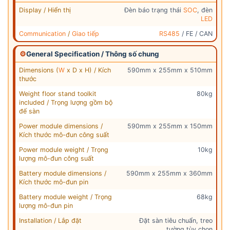
Display / Hiển thị
Đèn báo trạng thái
SOC
, đèn
LED
Communication
/
Giao tiếp
RS485
/ FE / CAN
⚙
General Specification / Thông số chung
Dimensions (
W
x D x H) / Kích
590mm x 255mm x 510mm
thước
Weight floor stand toolkit
80kg
included / Trọng lượng gồm bộ
đế sàn
Power module dimensions /
590mm x 255mm x 150mm
Kích thước mô-đun công suất
Power module weight / Trọng
10kg
lượng mô-đun công suất
Battery module dimensions /
590mm x 255mm x 360mm
Kích thước mô-đun pin
Battery module weight / Trọng
68kg
lượng mô-đun pin
Installation / Lắp đặt
Đặt sàn tiêu chuẩn, treo
tường tùy chọn