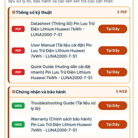
liệu xử lý lỗi, bảo hành và các liên kết tra cứu cần thiết.
⚙
Thông số kỹ thuật
3 PDF
Datasheet (Thông Số) Pin Lưu Trữ
Điện Lithium Huawei 7kWh -
Tại Đây
PDF
LUNA2000-7-S1
User Manual (Tài liệu cài đặt) Pin
Lưu Trữ Điện Lithium Huawei
Tại Đây
PDF
7kWh - LUNA2000-7-S1
Quick Guide (Hướng dẫn cài đặt
nhanh) Pin Lưu Trữ Điện Lithium
Tại Đây
PDF
Huawei 7kWh - LUNA2000-7-S1
⚙
Chứng nhận và bảo hành
5 WEB
Troubleshooting Guide (Tài liệu xử
Tại Đây
WEB
lý lỗi)
Warranty (Chính sách bảo hành)
Pin Lưu Trữ Điện Lithium Huawei
Tại Đây
WEB
7kWh - LUNA2000-7-S1