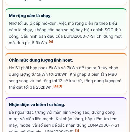
Mở rộng cắm là chạy.
Nhờ tối ưu ở cấp mô-đun, việc mở rộng diễn ra theo kiểu
cắm là chạy, không cần nạp sơ bộ hay hiệu chỉnh
SOC
thủ
công. Cấu hình ban đầu của LUNA2000-7-S1 chỉ dùng một
[4]
mô-đun pin 6,9kWh.
Chín mức dung lượng linh hoạt.
Họ S1 phối hợp pack 5kWh và 7kWh để tạo ra 9 tùy chọn
dung lượng từ 5kWh tới 21kWh. Khi ghép 3 biến tần MB0
song song và mở rộng tới 12 hệ lưu trữ, tổng dung lượng có
[4]
[1]
thể đạt tối đa 252kWh.
Nhận diện và kiểm tra hàng.
Bề ngoài đặc trưng với màn hình vòng sao, đường cong
mượt và viền liền mạch. Khi nhận hàng, hãy kiểm tra tem
máy, model và số seri để xác nhận đúng LUNA2000-7-S1
[1]
cùng mô-đun pin LUNA2000-7-E1.