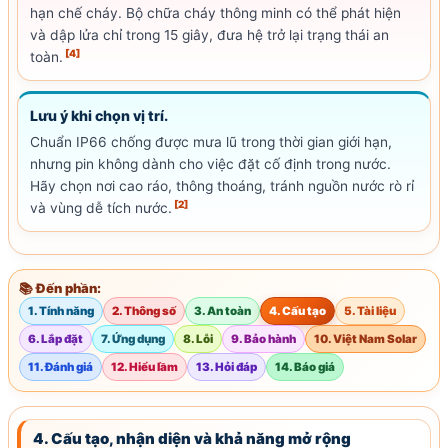
hạn chế cháy. Bộ chữa cháy thông minh có thể phát hiện
và dập lửa chỉ trong 15 giây, đưa hệ trở lại trạng thái an
[4]
toàn.
Lưu ý khi chọn vị trí.
Chuẩn
IP66
chống được mưa lũ trong thời gian giới hạn,
nhưng pin không dành cho việc đặt cố định trong nước.
Hãy chọn nơi cao ráo, thông thoáng, tránh nguồn nước rò rỉ
[2]
và vùng dễ tích nước.
📚 Đến phần:
1. Tính năng
2. Thông số
3. An toàn
4. Cấu tạo
5. Tài liệu
6. Lắp đặt
7. Ứng dụng
8. Lỗi
9. Bảo hành
10. Việt Nam Solar
11. Đánh giá
12. Hiểu lầm
13. Hỏi đáp
14. Báo giá
4. Cấu tạo, nhận diện và khả năng mở rộng