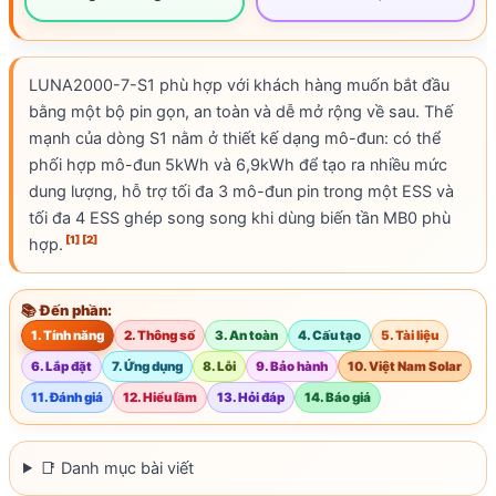
LUNA2000-7-S1
phù hợp với khách hàng muốn bắt đầu
bằng một bộ pin gọn, an toàn và dễ mở rộng về sau. Thế
mạnh của dòng S1 nằm ở thiết kế dạng mô-đun: có thể
phối hợp mô-đun 5kWh và 6,9kWh để tạo ra nhiều mức
dung lượng, hỗ trợ tối đa 3 mô-đun pin trong một ESS và
tối đa 4 ESS ghép song song khi dùng biến tần MB0 phù
[1]
[2]
hợp.
📚 Đến phần:
1. Tính năng
2. Thông số
3. An toàn
4. Cấu tạo
5. Tài liệu
6. Lắp đặt
7. Ứng dụng
8. Lỗi
9. Bảo hành
10. Việt Nam Solar
11. Đánh giá
12. Hiểu lầm
13. Hỏi đáp
14. Báo giá
📑 Danh mục bài viết