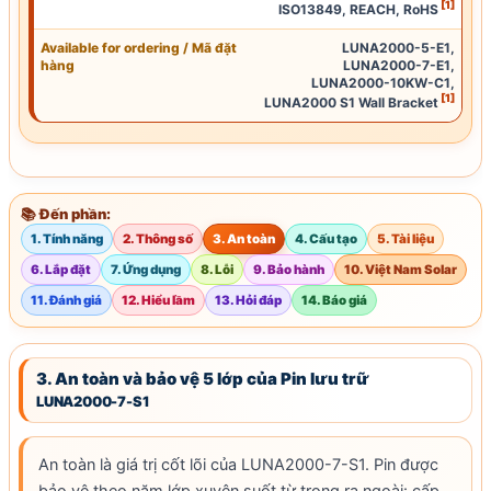
[1]
ISO13849
,
REACH
,
RoHS
Available for ordering / Mã đặt
LUNA2000-5-E1,
hàng
LUNA2000-7-E1,
LUNA2000-10KW-C1,
[1]
LUNA2000 S1 Wall Bracket
📚 Đến phần:
1. Tính năng
2. Thông số
3. An toàn
4. Cấu tạo
5. Tài liệu
6. Lắp đặt
7. Ứng dụng
8. Lỗi
9. Bảo hành
10. Việt Nam Solar
11. Đánh giá
12. Hiểu lầm
13. Hỏi đáp
14. Báo giá
3. An toàn và bảo vệ 5 lớp của Pin lưu trữ
LUNA2000-7-S1
An toàn là giá trị cốt lõi của LUNA2000-7-S1. Pin được