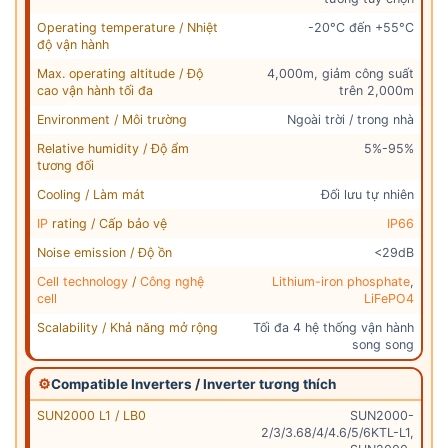
Operating temperature / Nhiệt
-20°C đến +55°C
độ vận hành
Max. operating altitude / Độ
4,000m, giảm công suất
cao vận hành tối đa
trên 2,000m
Environment / Môi trường
Ngoài trời / trong nhà
Relative humidity / Độ ẩm
5%-95%
tương đối
Cooling / Làm mát
Đối lưu tự nhiên
IP
rating / Cấp bảo vệ
IP66
Noise emission / Độ ồn
<29dB
Cell technology
/
Công nghệ
Lithium-iron phosphate
,
cell
LiFePO4
Scalability / Khả năng mở rộng
Tối đa 4 hệ thống vận hành
song song
⚙
Compatible Inverters / Inverter tương thích
SUN2000 L1 / LB0
SUN2000-
2/3/3.68/4/4.6/5/6KTL-L1,