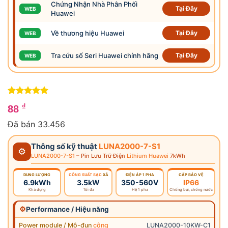
Chứng Nhận Nhà Phân Phối
Tại Đây
WEB
Huawei
Về thương hiệu Huawei
Tại Đây
WEB
Tra cứu số Seri Huawei chính hãng
Tại Đây
WEB
5
2
trên 5
₫
88
dựa trên
4
đánh giá
Đã bán 33.456
Thông số kỹ thuật
LUNA2000-7-S1
⚙
LUNA2000-7-S1
– Pin Lưu Trữ Điện
Lithium Huawei
7kWh
DUNG LƯỢNG
CÔNG SUẤT SẠC
XẢ
ĐIỆN ÁP 1 PHA
CẤP BẢO VỆ
6.9kWh
3.5kW
350-560V
IP66
Khả dụng
Tối đa
Hệ 1 pha
Chống bụi, chống nước
⚙
Performance / Hiệu năng
Power module / Mô-đun
công
LUNA2000-10KW-C1