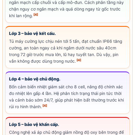
ngắn mạch cấp chuỗi và cấp mô-đun. Cách phân tầng này
chặn nguy cơ ngắn mạch và quá dòng ngay từ gốc trước
[4]
khi
lan
rộng.
Lớp 3 – bảo vệ kết cấu.
Tủ máy cường lực chịu nén tới 5 tấn, đạt chuẩn
IP66
tăng
cường, an toàn ngay cả khi ngâm dưới nước sâu 40cm
trong 72 giờ trước mưa lớn, lũ hay tuyết tan. Dù vậy, pin
[4]
vẫn không được dùng trong nước.
Lớp 4 – bảo vệ chủ động.
Bốn cảm biến nhiệt giám sát cho 8
cell
, nâng độ chính xác
đo nhiệt lên gấp 4 lần. Hệ phân tích trạng thái pin tức thời
và cảnh báo sớm 24/7, giúp phát hiện bất thường trước khi
[4]
rủi ro hình thành.
Lớp 5 – bảo vệ khẩn cấp.
Công nghệ xả áp chủ động giảm nồng độ oxy bên trong để