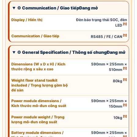
⚙
Communication
/
Giao tiếp
Đang mở
Display / Hiển thị
Đèn báo trạng thái
SOC
, đèn
[1]
LED
[1]
Communication
/
Giao tiếp
RS485
/ FE / CAN
⚙ General Specification / Thông số chungĐang mở
Dimensions (
W
x D x H) / Kích
590mm × 255mm ×
[1]
thước rộng x sâu x cao
510mm
[1]
Weight floor stand toolkit
80kg
included / Trọng lượng gồm bộ
đế sàn
Power module dimensions /
590mm × 255mm ×
[1]
Kích thước mô-đun công suất
150mm
[1]
Power module weight / Trọng
10kg
lượng mô-đun công suất
Battery module dimensions /
590mm × 255mm ×
[1]