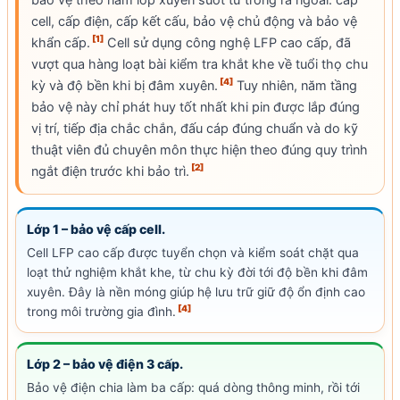
bảo vệ theo năm lớp xuyên suốt từ trong ra ngoài: cấp
cell
, cấp điện, cấp kết cấu, bảo vệ chủ động và bảo vệ
[1]
khẩn cấp.
Cell
sử dụng công nghệ
LFP
cao cấp, đã
vượt qua hàng loạt bài kiểm tra khắt khe về tuổi thọ chu
[4]
kỳ và độ bền khi bị đâm xuyên.
Tuy nhiên, năm tầng
bảo vệ này chỉ phát huy tốt nhất khi pin được lắp đúng
vị trí, tiếp địa chắc chắn, đấu cáp đúng chuẩn và do kỹ
thuật viên đủ chuyên môn thực hiện theo đúng quy trình
[2]
ngắt điện trước khi bảo trì.
Lớp 1 – bảo vệ cấp
cell
.
Cell
LFP
cao cấp được tuyển chọn và kiểm soát chặt qua
loạt thử nghiệm khắt khe, từ chu kỳ đời tới độ bền khi đâm
xuyên. Đây là nền móng giúp hệ lưu trữ giữ độ ổn định cao
[4]
trong môi trường gia đình.
Lớp 2 – bảo vệ điện 3 cấp.
Bảo vệ điện chia làm ba cấp: quá dòng thông minh, rồi tới