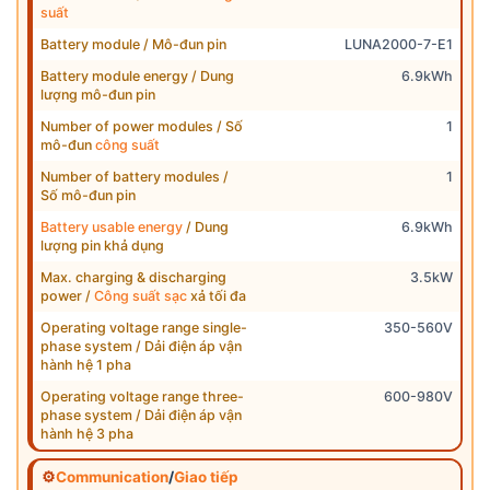
suất
Battery module / Mô-đun pin
LUNA2000-7-E1
Battery module energy / Dung
6.9kWh
lượng mô-đun pin
Number of power modules / Số
1
mô-đun
công suất
Number of battery modules /
1
Số mô-đun pin
Battery usable energy
/ Dung
6.9kWh
lượng pin khả dụng
Max. charging & discharging
3.5kW
power /
Công suất sạc
xả tối đa
Operating voltage range single-
350-560V
phase system / Dải điện áp vận
hành hệ 1 pha
Operating voltage range three-
600-980V
phase system / Dải điện áp vận
hành hệ 3 pha
⚙
Communication
/
Giao tiếp