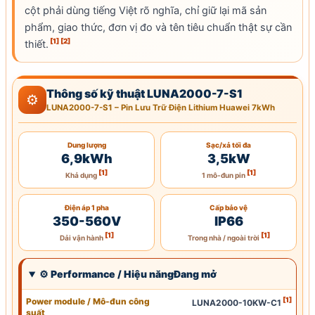
cột phải dùng tiếng Việt rõ nghĩa, chỉ giữ lại mã sản
phẩm, giao thức, đơn vị đo và tên tiêu chuẩn thật sự cần
[1]
[2]
thiết.
Thông số kỹ thuật LUNA2000-7-S1
⚙
LUNA2000-7-S1 – Pin Lưu Trữ Điện
Lithium Huawei
7kWh
Dung lượng
Sạc/xả tối đa
6,9kWh
3,5kW
[1]
[1]
Khả dụng
1 mô-đun pin
Điện áp 1 pha
Cấp bảo vệ
350-560V
IP66
[1]
[1]
Dải vận hành
Trong nhà / ngoài trời
⚙ Performance / Hiệu năngĐang mở
[1]
Power module / Mô-đun công
LUNA2000-10KW-C1
suất