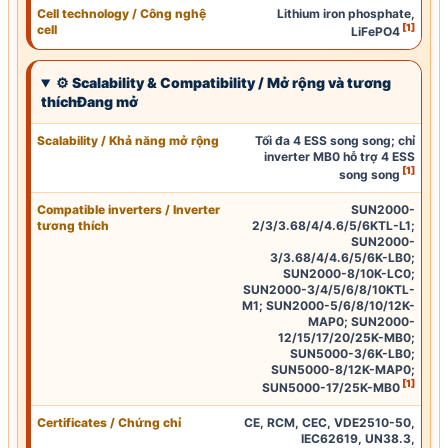
Cell technology
/
Công nghệ
Lithium iron phosphate,
[1]
cell
LiFePO4
⚙ Scalability & Compatibility / Mở rộng và tương
thíchĐang mở
Scalability / Khả năng mở rộng
Tối đa 4 ESS song song; chỉ
inverter MB0 hỗ trợ 4 ESS
[1]
song song
Compatible inverters / Inverter
SUN2000-
tương thích
2/3/3.68/4/4.6/5/6KTL-L1;
SUN2000-
3/3.68/4/4.6/5/6K-LB0;
SUN2000-8/10K-LC0;
SUN2000-3/4/5/6/8/10KTL-
M1; SUN2000-5/6/8/10/12K-
MAP0; SUN2000-
12/15/17/20/25K-MB0;
SUN5000-3/6K-LB0;
SUN5000-8/12K-MAP0;
[1]
SUN5000-17/25K-MB0
Certificates
/
Chứng chỉ
CE
,
RCM
,
CEC
,
VDE2510-50
,
IEC62619
,
UN38.3
,