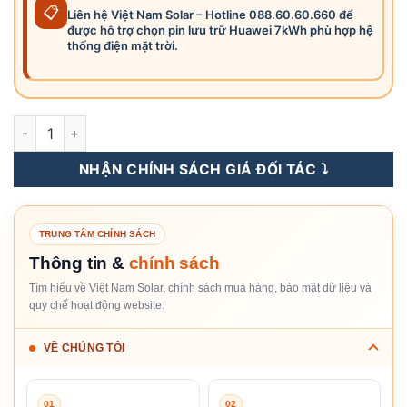
📋
Liên hệ Việt Nam Solar – Hotline 088.60.60.660 để
được hỗ trợ chọn pin lưu trữ Huawei 7kWh phù hợp hệ
thống điện mặt trời.
LUNA2000-7-S1 - Pin Lưu Trữ Điện Lithium Huawei 7kWh số 
NHẬN CHÍNH SÁCH GIÁ ĐỐI TÁC ⤵️
TRUNG TÂM CHÍNH SÁCH
Thông tin &
chính sách
Tìm hiểu về Việt Nam Solar, chính sách mua hàng, bảo mật dữ liệu và
quy chế hoạt động website.
VỀ CHÚNG TÔI
01
02