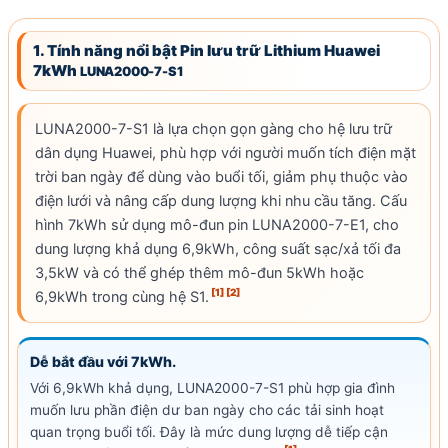
1. Tính năng nổi bật Pin lưu trữ
Lithium Huawei
7kWh
LUNA2000-7-S1
LUNA2000-7-S1 là lựa chọn gọn gàng cho hệ lưu trữ
dân dụng Huawei, phù hợp với người muốn tích
điện mặt
trời
ban ngày để dùng vào buổi tối, giảm phụ thuộc vào
điện lưới và nâng cấp dung lượng khi nhu cầu tăng. Cấu
hình 7kWh sử dụng mô-đun pin LUNA2000-7-E1, cho
dung lượng khả dụng
6,9kWh,
công suất sạc
/xả tối đa
3,5kW và có thể ghép thêm mô-đun 5kWh hoặc
[1]
[2]
6,9kWh trong cùng hệ S1.
Dễ bắt đầu với 7kWh.
Với 6,9kWh khả dụng, LUNA2000-7-S1 phù hợp gia đình
muốn lưu phần điện dư ban ngày cho các tải sinh hoạt
quan trọng buổi tối. Đây là mức dung lượng dễ tiếp cận