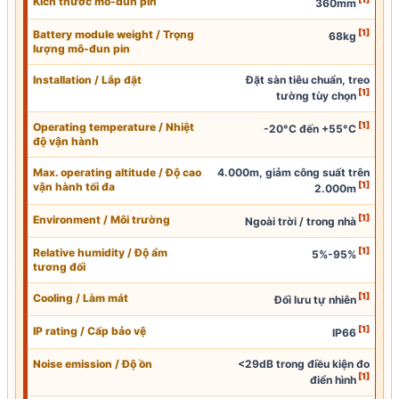
Kích thước mô-đun pin
360mm
[1]
Battery module weight / Trọng
68kg
lượng mô-đun pin
Installation / Lắp đặt
Đặt sàn tiêu chuẩn, treo
[1]
tường tùy chọn
[1]
Operating temperature / Nhiệt
-20°C đến +55°C
độ vận hành
Max. operating altitude / Độ cao
4.000m, giảm công suất trên
[1]
vận hành tối đa
2.000m
[1]
Environment / Môi trường
Ngoài trời / trong nhà
[1]
Relative humidity / Độ ẩm
5%-95%
tương đối
[1]
Cooling / Làm mát
Đối lưu tự nhiên
[1]
IP
rating / Cấp bảo vệ
IP66
Noise emission / Độ ồn
<29dB trong điều kiện đo
[1]
điển hình