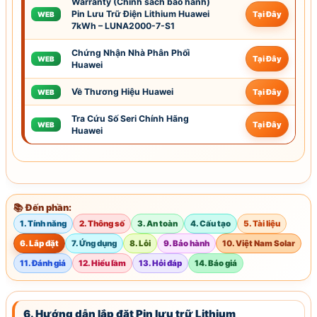
Warranty (Chính sách
bảo hành
)
Pin Lưu Trữ Điện Lithium Huawei
Tại Đây
WEB
7kWh – LUNA2000-7-S1
Chứng Nhận Nhà Phân Phối
Tại Đây
WEB
Huawei
Về Thương Hiệu Huawei
Tại Đây
WEB
Tra Cứu Số Seri Chính Hãng
Tại Đây
WEB
Huawei
📚 Đến phần:
1. Tính năng
2. Thông số
3. An toàn
4. Cấu tạo
5. Tài liệu
6. Lắp đặt
7. Ứng dụng
8. Lỗi
9. Bảo hành
10. Việt Nam Solar
11. Đánh giá
12. Hiểu lầm
13. Hỏi đáp
14. Báo giá
6. Hướng dẫn lắp đặt Pin lưu trữ Lithium