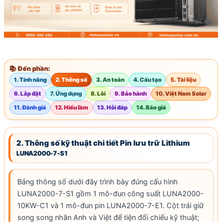
📚 Đến phần:
1. Tính năng
2. Thông số
3. An toàn
4. Cấu tạo
5. Tài liệu
6. Lắp đặt
7. Ứng dụng
8. Lỗi
9. Bảo hành
10. Việt Nam Solar
11. Đánh giá
12. Hiểu lầm
13. Hỏi đáp
14. Báo giá
2. Thông số kỹ thuật chi tiết Pin lưu trữ Lithium
LUNA2000-7-S1
Bảng thông số dưới đây trình bày đúng cấu hình
LUNA2000-7-S1 gồm 1 mô-đun
công suất
LUNA2000-
10KW-C1 và 1 mô-đun pin LUNA2000-7-E1. Cột trái giữ
song song nhãn Anh và Việt để tiện đối chiếu kỹ thuật;