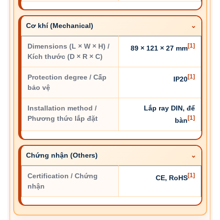
Cơ khí (Mechanical)
Dimensions (L × W × H) /
[1]
89 × 121 × 27 mm
Kích thước (D × R × C)
Protection degree / Cấp
[1]
IP20
bảo vệ
Installation method /
Lắp ray DIN, để
Phương thức lắp đặt
[1]
bàn
Chứng nhận (Others)
Certification / Chứng
[1]
CE, RoHS
nhận