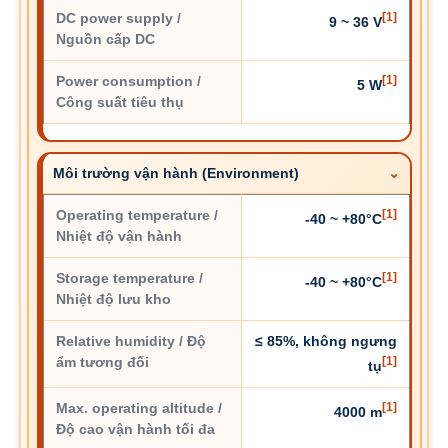
DC power supply /
[1]
9 ~ 36 V
Nguồn cấp DC
Power consumption /
[1]
5 W
Công suất tiêu thụ
Môi trường vận hành (Environment)
Operating temperature /
[1]
-40 ~ +80°C
Nhiệt độ vận hành
Storage temperature /
[1]
-40 ~ +80°C
Nhiệt độ lưu kho
Relative humidity / Độ
≤ 85%, không ngưng
ẩm tương đối
[1]
tụ
Max. operating altitude /
[1]
4000 m
Độ cao vận hành tối đa