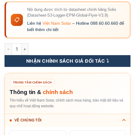
Nội dung được trích từ datasheet chính hãng Solis
(Datasheet-S3-Logger-EPM-Global-Flyer-V3,9).
📋
Liên hệ
Việt Nam Solar
– Hotline 088.60.60.660 để
biết thêm chi tiết
S3-Logger-EPM - Bộ Thu Thập Dữ Liệu Solis số lượng
NHẬN CHÍNH SÁCH GIÁ ĐỐI TÁC ⤵️
TRUNG TÂM CHÍNH SÁCH
Thông tin &
chính sách
Tìm hiểu về Việt Nam Solar, chính sách mua hàng, bảo mật dữ liệu và
quy chế hoạt động website.
VỀ CHÚNG TÔI