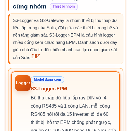
cùng nhóm
Thiết bị nhóm
S3-Logger và G3-Gateway là nhóm thiết bị thu thập dữ
liệu tập trung của Solis, đặt giữa các thiết bị trong hệ và
nền tảng giám sát. S3-Logger-EPM là cấu hình logger
nhiều cổng kèm chức năng EPM. Danh sách dưới đây
giúp chủ đầu tư đối chiếu nhanh các lựa chọn giám sát
[1]
[2]
của Solis.
Model đang xem
Logger
S3-Logger-EPM
Bộ thu thập dữ liệu lắp ray DIN với 4
cổng RS485 và 1 cổng LAN, mỗi cổng
RS485 nối tối đa 15 inverter, tối đa 60
thiết bị, hỗ trợ EPM chống phát ngược,
nguồn AC 100-240V hoặc DC 9-36V, cấp