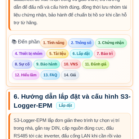
dẫn để đấu nối và cấu hình đúng, đồng thời lưu nhóm tài
liệu chứng nhận, bảo hành để chuẩn bị hồ sơ khi cần hỗ
trợ từ hãng.
📚 Đến phần
1. Tính năng
2. Thông số
3. Chứng nhận
4. Thiết bị nhóm
5. Tài liệu
6. Lắp đặt
7. Bảo trì
8. Sự cố
9. Bảo hành
10. VNS
11. Đánh giá
12. Hiểu lầm
13. FAQ
14. Giá
6. Hướng dẫn lắp đặt và cấu hình S3-
Logger-EPM
Lắp đặt
S3-Logger-EPM lắp đơn giản theo trình tự chọn vị trí
trong nhà, gắn ray DIN, cấp nguồn đúng cực, đấu
RS485 tới các inverter, đấu cổng LAN khi cần rồi vào