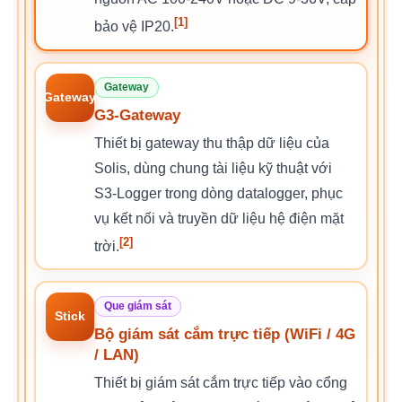
[1]
bảo vệ IP20.
Gateway
Gateway
G3-Gateway
Thiết bị gateway thu thập dữ liệu của
Solis, dùng chung tài liệu kỹ thuật với
S3-Logger trong dòng datalogger, phục
vụ kết nối và truyền dữ liệu hệ điện mặt
[2]
trời.
Que giám sát
Stick
Bộ giám sát cắm trực tiếp (WiFi / 4G
/ LAN)
Thiết bị giám sát cắm trực tiếp vào cổng