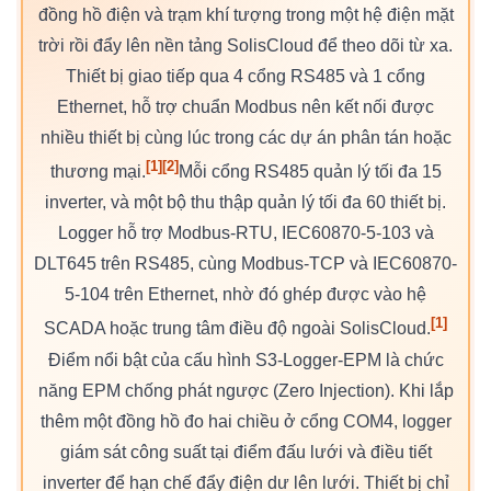
đồng hồ điện và trạm khí tượng trong một hệ điện mặt
trời rồi đẩy lên nền tảng SolisCloud để theo dõi từ xa.
Thiết bị giao tiếp qua 4 cổng RS485 và 1 cổng
Ethernet, hỗ trợ chuẩn Modbus nên kết nối được
nhiều thiết bị cùng lúc trong các dự án phân tán hoặc
[1]
[2]
thương mại.
Mỗi cổng RS485 quản lý tối đa 15
inverter, và một bộ thu thập quản lý tối đa 60 thiết bị.
Logger hỗ trợ Modbus-RTU, IEC60870-5-103 và
DLT645 trên RS485, cùng Modbus-TCP và IEC60870-
5-104 trên Ethernet, nhờ đó ghép được vào hệ
[1]
SCADA hoặc trung tâm điều độ ngoài SolisCloud.
Điểm nổi bật của cấu hình S3-Logger-EPM là chức
năng EPM chống phát ngược (Zero Injection). Khi lắp
thêm một đồng hồ đo hai chiều ở cổng COM4, logger
giám sát công suất tại điểm đấu lưới và điều tiết
inverter để hạn chế đẩy điện dư lên lưới. Thiết bị chỉ