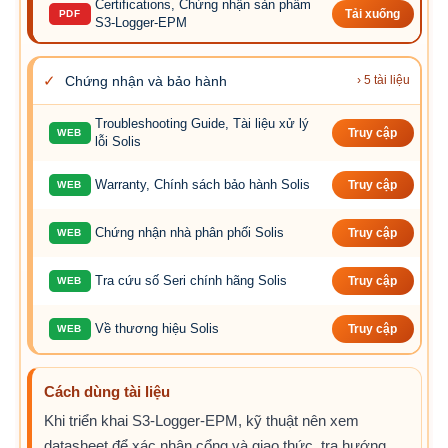
Certifications, Chứng nhận sản phẩm
PDF
Tải xuống
S3-Logger-EPM
✓
Chứng nhận và bảo hành
› 5 tài liệu
Troubleshooting Guide, Tài liệu xử lý
WEB
Truy cập
lỗi Solis
Warranty, Chính sách bảo hành Solis
WEB
Truy cập
Chứng nhận nhà phân phối Solis
WEB
Truy cập
Tra cứu số Seri chính hãng Solis
WEB
Truy cập
Về thương hiệu Solis
WEB
Truy cập
Cách dùng tài liệu
Khi triển khai S3-Logger-EPM, kỹ thuật nên xem
datasheet để xác nhận cổng và giao thức, tra hướng