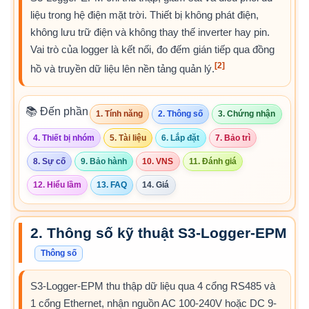
liệu trong hệ điện mặt trời. Thiết bị không phát điện,
không lưu trữ điện và không thay thế inverter hay pin.
Vai trò của logger là kết nối, đo đếm gián tiếp qua đồng
[2]
hồ và truyền dữ liệu lên nền tảng quản lý.
📚 Đến phần
1. Tính năng
2. Thông số
3. Chứng nhận
4. Thiết bị nhóm
5. Tài liệu
6. Lắp đặt
7. Bảo trì
8. Sự cố
9. Bảo hành
10. VNS
11. Đánh giá
12. Hiểu lầm
13. FAQ
14. Giá
2. Thông số kỹ thuật S3-Logger-EPM
Thông số
S3-Logger-EPM thu thập dữ liệu qua 4 cổng RS485 và
1 cổng Ethernet, nhận nguồn AC 100-240V hoặc DC 9-