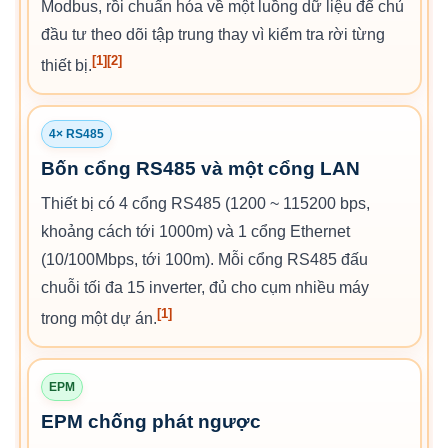
Modbus, rồi chuẩn hóa về một luồng dữ liệu để chủ
đầu tư theo dõi tập trung thay vì kiểm tra rời từng
[1]
[2]
thiết bị.
4× RS485
Bốn cổng RS485 và một cổng LAN
Thiết bị có 4 cổng RS485 (1200 ~ 115200 bps,
khoảng cách tới 1000m) và 1 cổng Ethernet
(10/100Mbps, tới 100m). Mỗi cổng RS485 đấu
chuỗi tối đa 15 inverter, đủ cho cụm nhiều máy
[1]
trong một dự án.
EPM
EPM chống phát ngược