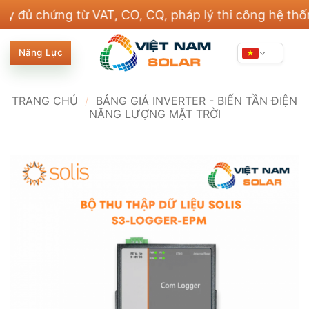
Bỏ
hứng từ VAT, CO, CQ, pháp lý thi công hệ thống điện
qua
nội
Năng Lực
dung
TRANG CHỦ
/
BẢNG GIÁ INVERTER - BIẾN TẦN ĐIỆN
NĂNG LƯỢNG MẶT TRỜI