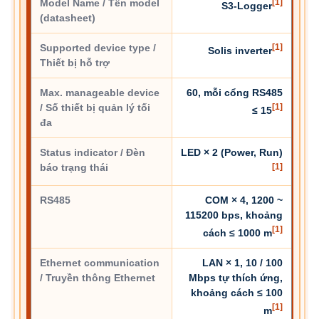
Model Name / Tên model
[1]
S3-Logger
(datasheet)
Supported device type /
[1]
Solis inverter
Thiết bị hỗ trợ
Max. manageable device
60, mỗi cổng RS485
/ Số thiết bị quản lý tối
[1]
≤ 15
đa
Status indicator / Đèn
LED × 2 (Power, Run)
báo trạng thái
[1]
RS485
COM × 4, 1200 ~
115200 bps, khoảng
[1]
cách ≤ 1000 m
Ethernet communication
LAN × 1, 10 / 100
/ Truyền thông Ethernet
Mbps tự thích ứng,
khoảng cách ≤ 100
[1]
m