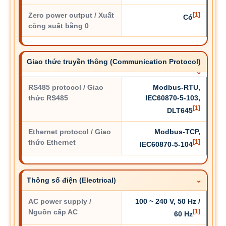
Zero power output / Xuất
[1]
Có
công suất bằng 0
Giao thức truyền thông (Communication Protocol)
RS485 protocol / Giao
Modbus-RTU,
thức RS485
IEC60870-5-103,
[1]
DLT645
Ethernet protocol / Giao
Modbus-TCP,
thức Ethernet
[1]
IEC60870-5-104
Thông số điện (Electrical)
AC power supply /
100 ~ 240 V, 50 Hz /
Nguồn cấp AC
[1]
60 Hz