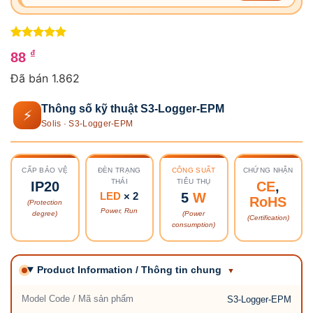
5
1
trên 5
₫
88
dựa trên
đánh giá
Đã bán 1.862
Thông số kỹ thuật S3-Logger-EPM
⚡
Solis · S3-Logger-EPM
CẤP BẢO VỆ
ĐÈN TRẠNG
CÔNG SUẤT
CHỨNG NHẬN
THÁI
TIÊU THỤ
IP20
CE
,
LED
× 2
5
W
RoHS
(Protection
Power, Run
degree)
(Power
(Certification)
consumption)
Product Information / Thông tin chung
Model Code / Mã sản phẩm
S3-Logger-EPM