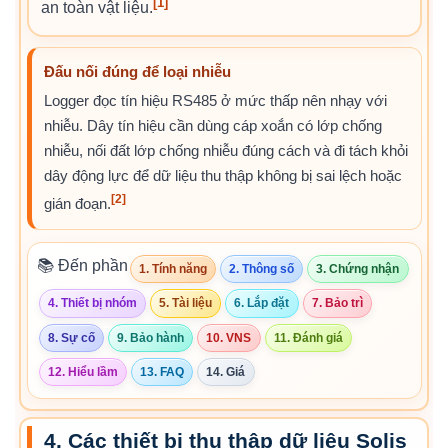
[1]
an toàn vật liệu.
Đấu nối đúng để loại nhiễu
Logger đọc tín hiệu RS485 ở mức thấp nên nhạy với
nhiễu. Dây tín hiệu cần dùng cáp xoắn có lớp chống
nhiễu, nối đất lớp chống nhiễu đúng cách và đi tách khỏi
dây động lực để dữ liệu thu thập không bị sai lệch hoặc
[2]
gián đoạn.
📚 Đến phần
1. Tính năng
2. Thông số
3. Chứng nhận
4. Thiết bị nhóm
5. Tài liệu
6. Lắp đặt
7. Bảo trì
8. Sự cố
9. Bảo hành
10. VNS
11. Đánh giá
12. Hiểu lầm
13. FAQ
14. Giá
4. Các thiết bị thu thập dữ liệu Solis