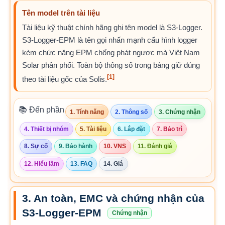
Tên model trên tài liệu
Tài liệu kỹ thuật chính hãng ghi tên model là S3-Logger.
S3-Logger-EPM là tên gọi nhấn mạnh cấu hình logger
kèm chức năng EPM chống phát ngược mà Việt Nam
Solar phân phối. Toàn bộ thông số trong bảng giữ đúng
[1]
theo tài liệu gốc của Solis.
📚 Đến phần
1. Tính năng
2. Thông số
3. Chứng nhận
4. Thiết bị nhóm
5. Tài liệu
6. Lắp đặt
7. Bảo trì
8. Sự cố
9. Bảo hành
10. VNS
11. Đánh giá
12. Hiểu lầm
13. FAQ
14. Giá
3. An toàn, EMC và chứng nhận của
S3-Logger-EPM
Chứng nhận