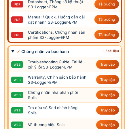
Datasheet, Thông số kỹ thuật
Tải xuống
PDF
S3-Logger-EPM
Manual / Quick, Hướng dẫn cài
Tải xuống
PDF
đặt nhanh S3-Logger-EPM
Certifications, Chứng nhận sản
Tải xuống
PDF
phẩm S3-Logger-EPM
✓
Chứng nhận và bảo hành
› 5 tài liệu
Troubleshooting Guide, Tài liệu
Truy cập
WEB
xử lý lỗi S3-Logger-EPM
Warranty, Chính sách bảo hành
Truy cập
WEB
S3-Logger-EPM
Chứng nhận nhà phân phối
Truy cập
WEB
Solis
Tra cứu số Seri chính hãng
Truy cập
WEB
Solis
Về thương hiệu Solis
Truy cập
WEB