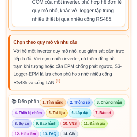
COM của một inverter, phù hợp hệ đơn lẻ
quy mô nhỏ, khác với logger tập trung
nhiều thiết bị qua nhiều cổng RS485.
Chọn theo quy mô và nhu cầu
Với hệ một inverter quy mô nhỏ, que giám sát cắm trực
tiếp là đủ. Với cụm nhiều inverter, có thêm đồng hồ,
trạm khí tượng hoặc cần EPM chống phát ngược, S3-
Logger-EPM là lựa chọn phù hợp nhờ nhiều cổng
[1]
RS485 và cổng LAN.
📚 Đến phần
1. Tính năng
2. Thông số
3. Chứng nhận
4. Thiết bị nhóm
5. Tài liệu
6. Lắp đặt
7. Bảo trì
8. Sự cố
9. Bảo hành
10. VNS
11. Đánh giá
12. Hiểu lầm
13. FAQ
14. Giá