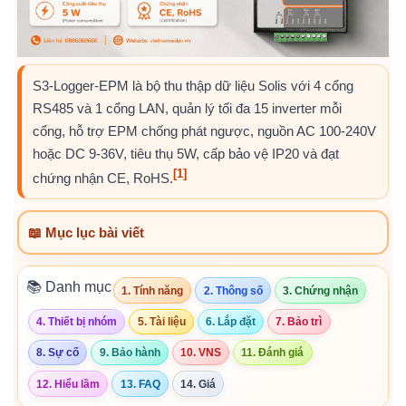
S3-Logger-EPM là bộ thu thập dữ liệu Solis với 4 cổng
RS485 và 1 cổng LAN, quản lý tối đa 15 inverter mỗi
cổng, hỗ trợ EPM chống phát ngược, nguồn AC 100-240V
hoặc DC 9-36V, tiêu thụ 5W, cấp bảo vệ IP20 và đạt
[1]
chứng nhận CE, RoHS.
📖 Mục lục bài viết
📚 Danh mục
1. Tính năng
2. Thông số
3. Chứng nhận
4. Thiết bị nhóm
5. Tài liệu
6. Lắp đặt
7. Bảo trì
8. Sự cố
9. Bảo hành
10. VNS
11. Đánh giá
12. Hiểu lầm
13. FAQ
14. Giá