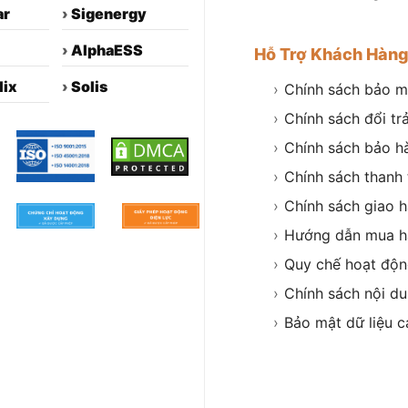
ar
›
Sigenergy
›
AlphaESS
Hỗ Trợ Khách Hàn
lix
›
Solis
›
Chính sách bảo m
›
Chính sách đổi tr
›
Chính sách bảo h
›
Chính sách thanh
›
Chính sách giao 
›
Hướng dẫn mua h
›
Quy chế hoạt độ
›
Chính sách nội d
›
Bảo mật dữ liệu c