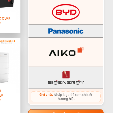
OODWE
M
M
Ghi chú:
Nhấp logo để xem chi tiết
OW
thương hiệu
M