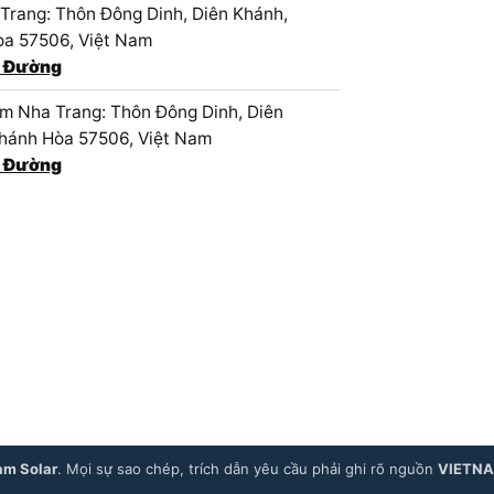
Trang: Thôn Đông Dinh, Diên Khánh,
a 57506, Việt Nam
 Đường
 Nha Trang: Thôn Đông Dinh, Diên
hánh Hòa 57506, Việt Nam
 Đường
am Solar
. Mọi sự sao chép, trích dẫn yêu cầu phải ghi rõ nguồn
VIETN