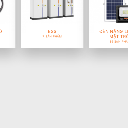
Ô
ESS
ĐÈN NĂNG 
MẶT TRỜ
7 SẢN PHẨM
39 SẢN PH