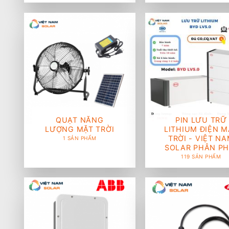
QUẠT NĂNG
PIN LƯU TRỮ
LƯỢNG MẶT TRỜI
LITHIUM ĐIỆN M
TRỜI - VIỆT N
1 SẢN PHẨM
SOLAR PHÂN PH
119 SẢN PHẨM