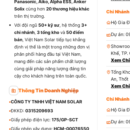
Panasonic, Aiko, Alpha ESS, Anker
Solix
cùng hơn
20 thương hiệu khác
Chi Nhánh
trên thị trường.
Hộ Gia Đ
Với đội ngũ
50+ kỹ sư
, hệ thống
3+
chi nhánh
,
3 tổng kho
và
50 điểm
Dự án: 0
bán
, Việt Nam Solar tiếp tục khẳng
Showroo
định vị thế là một trong những đơn vị
Khế, TP.
phân phối hàng đầu tại Việt Nam,
Xem Chỉ
mang đến các sản phẩm chất lượng
cùng giải pháp năng lượng đáng tin
Tổng Kho
cậy cho khách hàng trên toàn quốc.
An, Thốt
Xem Chỉ
Thông Tin Doanh Nghiệp
Chi Nhánh
•
CÔNG TY TNHH VIỆT NAM SOLAR
Hộ Gia Đ
•
ĐKKD:
0315209693
•
Giấy phép điện lực:
175/GP-SCT
Dự án: 0
•
Giấy phép xây dựng:
HCM-00076550