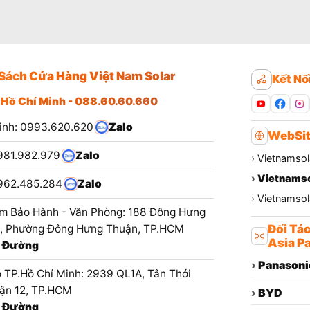
Sách Cửa Hàng Việt Nam Solar
Kết Nố
 Hồ Chí Minh - 088.60.60.660
ình: 0993.620.620
Zalo
WebSit
981.982.979
Zalo
›
Vietnamsol
›
Vietnamso
962.485.284
Zalo
›
Vietnamsola
m Bảo Hành - Văn Phòng: 188 Đông Hưng
1, Phường Đông Hưng Thuận, TP.HCM
Đối Tá
Asia Pa
 Đường
›
Panasoni
 TP.Hồ Chí Minh: 2939 QL1A, Tân Thới
ận 12, TP.HCM
›
BYD
 Đường