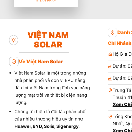
11 SẢN PHẨM
Danh 
VIỆT NAM
SOLAR
Chi Nhánh
Hộ Gia Đ
Về Việt Nam Solar
Dự án: 0
Việt Nam Solar là một trong những
Dự án: 0
nhà phân phối và đơn vị EPC hàng
đầu tại Việt Nam trong lĩnh vực năng
Trung Tâ
lượng mặt trời và thiết bị điện năng
Thuận 4
lượng.
Xem Chỉ
Chúng tôi hiện là đối tác phân phối
Tổng Kho
của nhiều thương hiệu uy tín như
Nhất, Qu
Huawei, BYD, Solis, Sigenergy,
Xem Chỉ