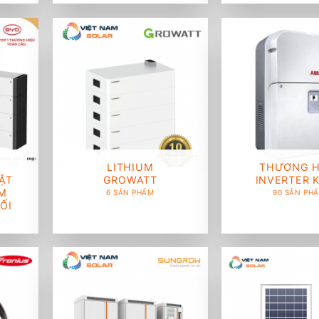
LITHIUM
THƯƠNG H
ẶT
GROWATT
INVERTER 
AM
6 SẢN PHẨM
90 SẢN PH
ỐI