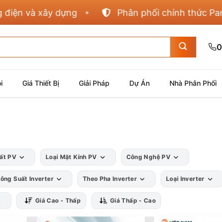
 và xây dựng
Phân phối chính thức Panasoni
0
i
Giá Thiết Bị
Giải Pháp
Dự Án
Nhà Phân Phối
ất PV
Loại Mặt Kính PV
Công Nghệ PV
ông Suất Inverter
Theo Pha Inverter
Loại Inverter
Giá Cao - Thấp
Giá Thấp - Cao