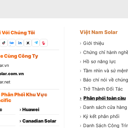
Việt Nam Solar
i Với Chúng Tôi
›
Giới thiệu
Zalo
›
Chứng chỉ hành ngh
e Cùng Công Ty
›
Hồ sơ năng lực
ar.vn
›
Tầm nhìn và sứ mện
lar.com.vn
›
Báo chí nói về chúng
r.net
›
Trở Thành Đối Tác
c Phân Phối Khu Vực
›
Phân phối toàn cầu
cific
›
Danh sách cửa hàng
c
›
Huawei
›
Ký kết phân phối
›
Canadian Solar
›
Danh Sách Công Trì