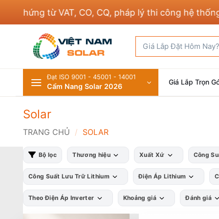
Bỏ
hứng từ VAT, CO, CQ, pháp lý thi công hệ thống điện
qua
nội
Tìm
dung
kiếm:
Đạt ISO 9001 - 45001 - 14001
Giá Lắp Trọn Gó
Cẩm Nang Solar 2026
Solar
TRANG CHỦ
/
SOLAR
Bộ lọc
Thương hiệu
Xuất Xứ
Công Su
Công Suất Lưu Trữ Lithium
Điện Áp Lithium
C
Theo Điện Áp Inverter
Khoảng giá
Đánh giá