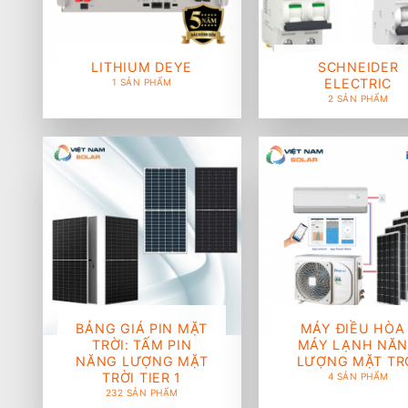
LITHIUM DEYE
SCHNEIDER
ELECTRIC
1 SẢN PHẨM
2 SẢN PHẨM
BẢNG GIÁ PIN MẶT
MÁY ĐIỀU HÒA 
TRỜI: TẤM PIN
MÁY LẠNH NĂ
NĂNG LƯỢNG MẶT
LƯỢNG MẶT TR
TRỜI TIER 1
4 SẢN PHẨM
232 SẢN PHẨM