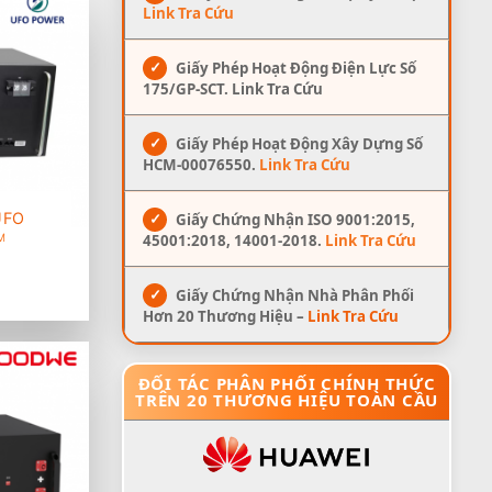
Link Tra Cứu
✓
Giấy Phép Hoạt Động Điện Lực Số
175/GP-SCT. Link Tra Cứu
✓
Giấy Phép Hoạt Động Xây Dựng Số
HCM-00076550.
Link Tra Cứu
✓
Giấy Chứng Nhận ISO 9001:2015,
UFO
45001:2018, 14001-2018.
Link Tra Cứu
M
✓
Giấy Chứng Nhận Nhà Phân Phối
Hơn 20 Thương Hiệu –
Link Tra Cứu
ĐỐI TÁC PHÂN PHỐI CHÍNH THỨC
TRÊN 20 THƯƠNG HIỆU TOÀN CẦU