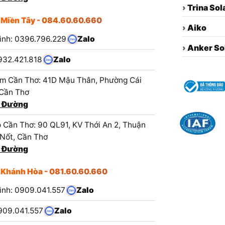
›
Trina Sol
 Miền Tây - 084.60.60.660
›
Aiko
ình: 0396.796.229
Zalo
›
Anker So
932.421.818
Zalo
m Cần Thơ: 41D Mậu Thân, Phường Cái
 Cần Thơ
 Đường
 Cần Thơ: 90 QL91, KV Thới An 2, Thuận
 Nốt, Cần Thơ
 Đường
 Khánh Hòa - 081.60.60.660
ình: 0909.041.557
Zalo
909.041.557
Zalo