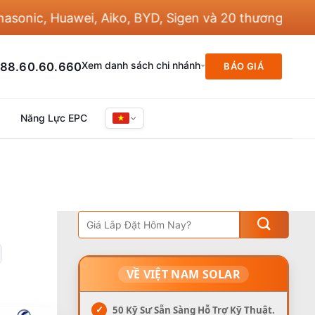
c, Huawei, Aiko, BYD, Sigen và 20 thương hiệu khác
Xem danh sách chi nhánh
88.60.60.660
BÁO GIÁ
Năng Lực EPC
VỀ VIỆT NAM SOLAR
✓
50 Kỹ Sư Sẵn Sàng Hỗ Trợ Kỹ Thuật.