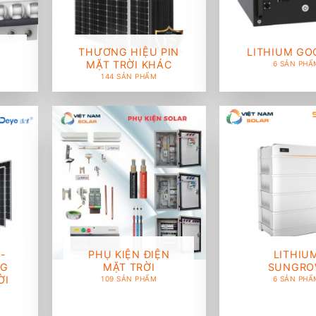
THƯƠNG HIỆU PIN
LITHIUM G
MẶT TRỜI KHÁC
6 SẢN PHẨ
144 SẢN PHẨM
-
PHỤ KIỆN ĐIỆN
LITHIU
NG
MẶT TRỜI
SUNGR
ỜI
109 SẢN PHẨM
6 SẢN PHẨ