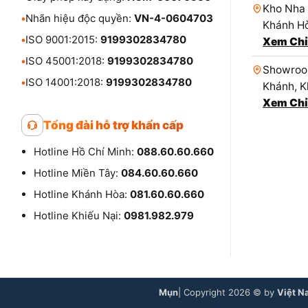
Kho Nha 
•
Nhãn hiệu độc quyền:
VN-4-0604703
Khánh Hò
•
ISO 9001:2015:
9199302834780
Xem Chỉ
•
ISO 45001:2018:
9199302834780
Showroom
•
ISO 14001:2018:
9199302834780
Khánh, K
Xem Chỉ
Tổng đài hỗ trợ khẩn cấp
Hotline Hồ Chí Minh:
088.60.60.660
Hotline Miền Tây:
084.60.60.660
Hotline Khánh Hòa:
081.60.60.660
Hotline Khiếu Nại:
0981.982.979
Mụn
| Copyright 2026 © by
Việt N