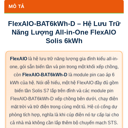
MÔ TẢ
FlexAIO-BAT6kWh-D – Hệ Lưu Trữ
Năng Lượng All-in-One FlexAIO
Solis 6kWh
FlexAIO
là hệ lưu trữ năng lượng gia đình kiểu all-in-
one, gói sẵn biến tần và pin trong một khối xếp chồng,
còn
FlexAIO-BAT6kWh-D
là module pin cao áp 6
kWh của hệ. Nói dễ hiểu, một hệ FlexAIO đầy đủ gồm
biến tần Solis S7 lắp trên đỉnh và các module pin
FlexAIO-BAT6kWh-D xếp chồng bên dưới, chạy điện
mặt trời và trữ điện trong cùng một tủ. Hệ có cổng dự
phòng tích hợp, nghĩa là khi cúp điện nó tự cấp lại cho
cả nhà mà không cần lắp thêm bộ chuyển mạch STS.