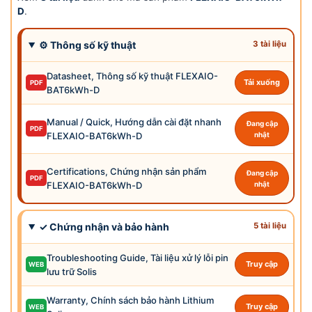
D
.
⚙ Thông số kỹ thuật
3 tài liệu
Datasheet, Thông số kỹ thuật FLEXAIO-
Tải xuống
PDF
BAT6kWh-D
Manual / Quick, Hướng dẫn cài đặt nhanh
Đang cập
PDF
FLEXAIO-BAT6kWh-D
nhật
Certifications, Chứng nhận sản phẩm
Đang cập
PDF
FLEXAIO-BAT6kWh-D
nhật
✓ Chứng nhận và bảo hành
5 tài liệu
Troubleshooting Guide, Tài liệu xử lý lỗi pin
Truy cập
WEB
lưu trữ Solis
Warranty, Chính sách bảo hành Lithium
Truy cập
WEB