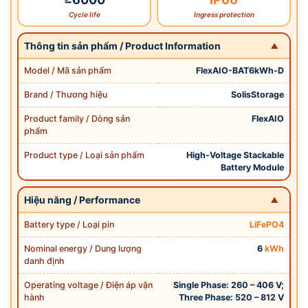
Cycle life
Ingress protection
Thông tin sản phẩm / Product Information
Model / Mã sản phẩm
FlexAIO-BAT6kWh-D
Brand / Thương hiệu
SolisStorage
Product family / Dòng sản
FlexAIO
phẩm
Product type / Loại sản phẩm
High-Voltage Stackable
Battery Module
Hiệu năng / Performance
Battery type / Loại pin
LiFePO4
Nominal energy / Dung lượng
6
kWh
danh định
Operating voltage / Điện áp vận
Single Phase: 260 – 406 V;
hành
Three Phase: 520 – 812 V