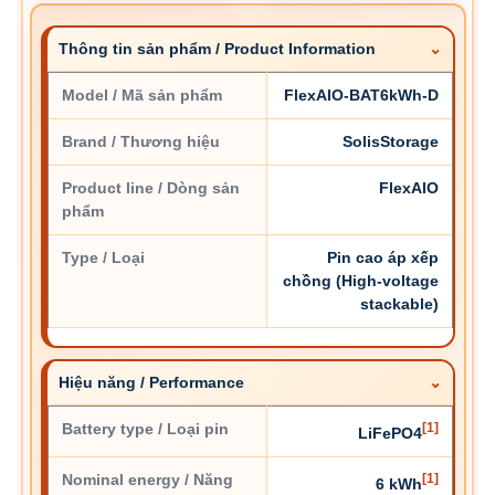
Thông tin sản phẩm / Product Information
Model / Mã sản phẩm
FlexAIO-BAT6kWh-D
Brand / Thương hiệu
SolisStorage
Product line / Dòng sản
FlexAIO
phẩm
Type / Loại
Pin cao áp xếp
chồng (High-voltage
stackable)
Hiệu năng / Performance
Battery type / Loại pin
[1]
LiFePO4
Nominal energy / Năng
[1]
6 kWh