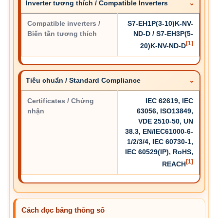
Inverter tương thích / Compatible Inverters
Compatible inverters /
S7-EH1P(3-10)K-NV-
Biến tần tương thích
ND-D / S7-EH3P(5-
[1]
20)K-NV-ND-D
Tiêu chuẩn / Standard Compliance
Certificates / Chứng
IEC 62619, IEC
nhận
63056, ISO13849,
VDE 2510-50, UN
38.3, EN/IEC61000-6-
1/2/3/4, IEC 60730-1,
IEC 60529(IP), RoHS,
[1]
REACH
Cách đọc bảng thông số