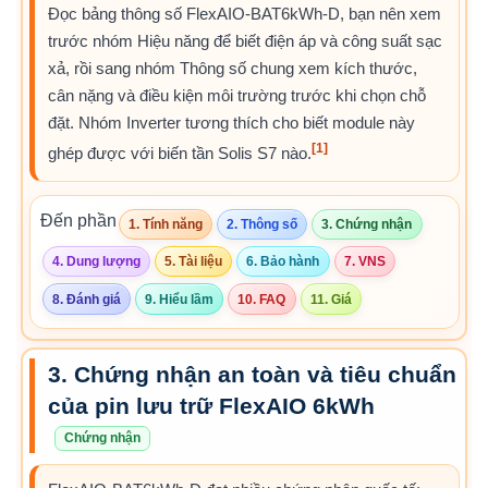
Đọc bảng thông số FlexAIO-BAT6kWh-D, bạn nên xem
trước nhóm Hiệu năng để biết điện áp và công suất sạc
xả, rồi sang nhóm Thông số chung xem kích thước,
cân nặng và điều kiện môi trường trước khi chọn chỗ
đặt. Nhóm Inverter tương thích cho biết module này
[1]
ghép được với biến tần Solis S7 nào.
Đến phần
1. Tính năng
2. Thông số
3. Chứng nhận
4. Dung lượng
5. Tài liệu
6. Bảo hành
7. VNS
8. Đánh giá
9. Hiểu lầm
10. FAQ
11. Giá
3. Chứng nhận an toàn và tiêu chuẩn
của pin lưu trữ FlexAIO 6kWh
Chứng nhận