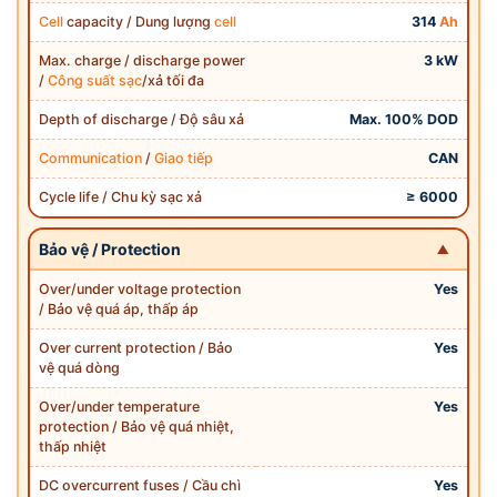
Cell
capacity / Dung lượng
cell
314
Ah
Max. charge / discharge power
3 kW
/
Công suất sạc
/xả tối đa
Depth of discharge / Độ sâu xả
Max. 100% DOD
Communication
/
Giao tiếp
CAN
Cycle life / Chu kỳ sạc xả
≥ 6000
Bảo vệ / Protection
Over/under voltage protection
Yes
/ Bảo vệ quá áp, thấp áp
Over current protection / Bảo
Yes
vệ quá dòng
Over/under temperature
Yes
protection / Bảo vệ quá nhiệt,
thấp nhiệt
DC overcurrent fuses / Cầu chì
Yes