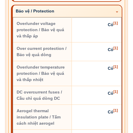
Bảo vệ / Protection
Over/under voltage
[1]
Có
protection / Bảo vệ quá
và thấp áp
Over current protection /
[1]
Có
Bảo vệ quá dòng
Over/under temperature
[1]
Có
protection / Bảo vệ quá
và thấp nhiệt
DC overcurrent fuses /
[1]
Có
Cầu chì quá dòng DC
Aerogel thermal
[1]
Có
insulation plate / Tấm
cách nhiệt aerogel