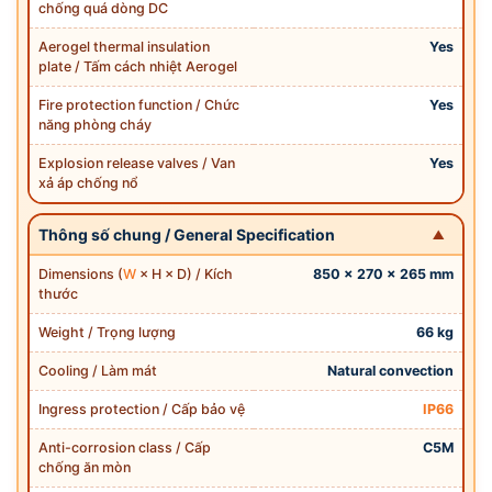
chống quá dòng DC
Aerogel thermal insulation
Yes
plate / Tấm cách nhiệt Aerogel
Fire protection function / Chức
Yes
năng phòng cháy
Explosion release valves / Van
Yes
xả áp chống nổ
Thông số chung / General Specification
Dimensions (
W
× H × D) / Kích
850 × 270 × 265 mm
thước
Weight / Trọng lượng
66 kg
Cooling / Làm mát
Natural convection
Ingress protection / Cấp bảo vệ
IP66
Anti-corrosion class / Cấp
C5M
chống ăn mòn