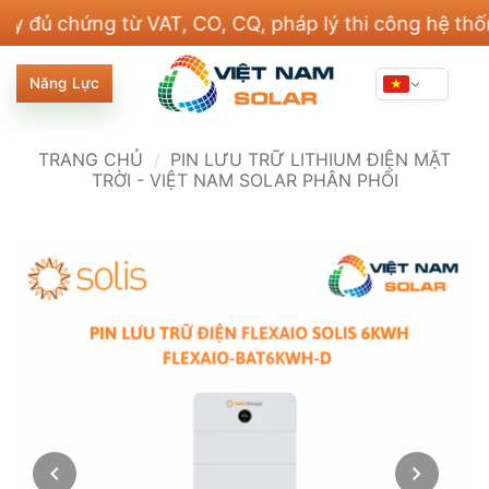
Bỏ
ứng từ VAT, CO, CQ, pháp lý thi công hệ thống điện
qua
nội
Năng Lực
dung
TRANG CHỦ
/
PIN LƯU TRỮ LITHIUM ĐIỆN MẶT
TRỜI - VIỆT NAM SOLAR PHÂN PHỐI