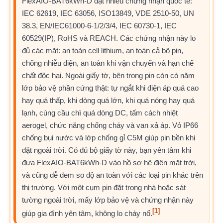
FlexAIO-BAT6kWh-D đạt nhiều chứng nhận quốc tế:
IEC 62619, IEC 63056, ISO13849, VDE 2510-50, UN
38.3, EN/IEC61000-6-1/2/3/4, IEC 60730-1, IEC
60529(IP), RoHS và REACH. Các chứng nhận này lo
đủ các mặt: an toàn cell lithium, an toàn cả bộ pin,
chống nhiễu điện, an toàn khi vận chuyển và hạn chế
chất độc hại. Ngoài giấy tờ, bên trong pin còn có năm
lớp bảo vệ phần cứng thật: tự ngắt khi điện áp quá cao
hay quá thấp, khi dòng quá lớn, khi quá nóng hay quá
lạnh, cùng cầu chì quá dòng DC, tấm cách nhiệt
aerogel, chức năng chống cháy và van xả áp. Vỏ IP66
chống bụi nước và lớp chống gỉ C5M giúp pin bền khi
đặt ngoài trời. Có đủ bộ giấy tờ này, bạn yên tâm khi
đưa FlexAIO-BAT6kWh-D vào hồ sơ hệ điện mặt trời,
và cũng dễ đem so độ an toàn với các loại pin khác trên
thị trường. Với một cụm pin đặt trong nhà hoặc sát
tường ngoài trời, mấy lớp bảo vệ và chứng nhận này
[1]
giúp gia đình yên tâm, không lo cháy nổ.