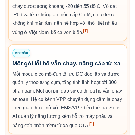
chạy được trong khoảng -20 đến 55 độ C. Vỏ đạt
IP66 và lớp chống ăn mòn cấp C5-M, chịu được
không khí mặn ẩm, nên hệ hợp với thời tiết nhiều
[1]
vùng ở Việt Nam, kể cả ven biển.
An toàn
Một gói lỗi hệ vẫn chạy, nâng cấp từ xa
Mỗi module có mô-đun tối ưu DC độc lập và được
quản lý theo từng cụm, tăng tính linh hoạt tới 300
phần trăm. Một gói pin gặp sự cố thì cả hệ vẫn chạy
an toàn. Hệ có kênh VPP chuyên dụng cắm là chạy
theo giao thức mở với EMS/VPP bên thứ ba, Solis
AI quản lý năng lượng kèm hỗ trợ máy phát, và
[1]
nâng cấp phần mềm từ xa qua OTA.