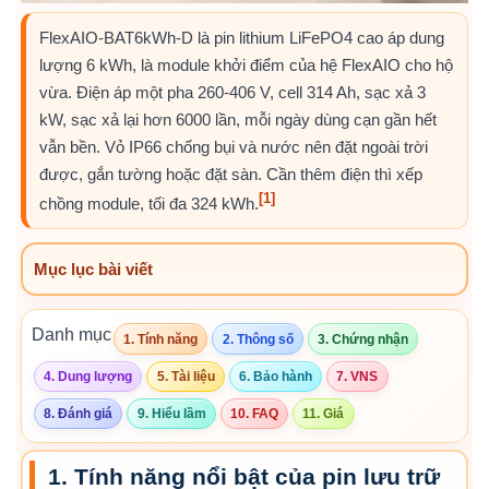
FlexAIO-BAT6kWh-D là pin lithium LiFePO4 cao áp dung
lượng 6 kWh, là module khởi điểm của hệ FlexAIO cho hộ
vừa. Điện áp một pha 260-406 V, cell 314 Ah, sạc xả 3
kW, sạc xả lại hơn 6000 lần, mỗi ngày dùng cạn gần hết
vẫn bền. Vỏ IP66 chống bụi và nước nên đặt ngoài trời
được, gắn tường hoặc đặt sàn. Cần thêm điện thì xếp
[1]
chồng module, tối đa 324 kWh.
Mục lục bài viết
Danh mục
1. Tính năng
2. Thông số
3. Chứng nhận
4. Dung lượng
5. Tài liệu
6. Bảo hành
7. VNS
8. Đánh giá
9. Hiểu lầm
10. FAQ
11. Giá
1. Tính năng nổi bật của pin lưu trữ