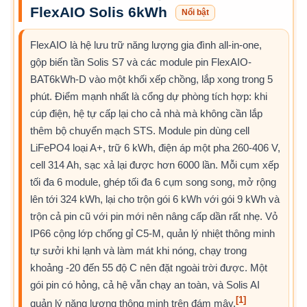
FlexAIO Solis 6kWh
Nổi bật
FlexAIO là hệ lưu trữ năng lượng gia đình all-in-one,
gộp biến tần Solis S7 và các module pin FlexAIO-
BAT6kWh-D vào một khối xếp chồng, lắp xong trong 5
phút. Điểm mạnh nhất là cổng dự phòng tích hợp: khi
cúp điện, hệ tự cấp lại cho cả nhà mà không cần lắp
thêm bộ chuyển mạch STS. Module pin dùng cell
LiFePO4 loại A+, trữ 6 kWh, điện áp một pha 260-406 V,
cell 314 Ah, sạc xả lại được hơn 6000 lần. Mỗi cụm xếp
tối đa 6 module, ghép tối đa 6 cụm song song, mở rộng
lên tới 324 kWh, lại cho trộn gói 6 kWh với gói 9 kWh và
trộn cả pin cũ với pin mới nên nâng cấp dần rất nhẹ. Vỏ
IP66 cộng lớp chống gỉ C5-M, quản lý nhiệt thông minh
tự sưởi khi lạnh và làm mát khi nóng, chạy trong
khoảng -20 đến 55 độ C nên đặt ngoài trời được. Một
gói pin có hỏng, cả hệ vẫn chạy an toàn, và Solis AI
[1]
quản lý năng lượng thông minh trên đám mây.