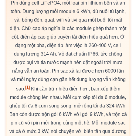
Pin dùng cell LiFePO4, một loại pin lithium bền và an
toàn. Dung lượng mỗi module 6 kWh, đủ nuôi tủ lạnh,
vài bóng đèn, quạt, wifi và tivi qua một buổi tối mất
điện. Chữ cao áp nghĩa là các module ghép thành một
cột, điện áp cao giúp truyền tải điện hiệu quả hơn. Ở
dạng một pha, điện áp làm việc là 260-406 V, cell
dung lượng 314 Ah. Vỏ đạt chuẩn IP66, tức chống
được bụi và tia nước mạnh nên đặt ngoài trời mưa
nắng vẫn an toàn. Pin sạc xả lại được hơn 6000 lần
và mỗi ngày dùng cạn gần hết dung lượng vẫn không
[1]
sao.
Khi cần trữ nhiều điện hơn, bạn xếp thêm
module chồng lên nhau. Mỗi cụm xếp tối đa 6 module,
ghép tối đa 6 cụm song song, mở rộng tối đa 324 kWh.
Bạn còn được trộn gói 6 kWh với gói 9 kWh, và trộn cả
pin cũ với pin mới trong cùng một hệ. Mỗi module sạc
và xả ở mức 3 kW, nói chuyện với biến tần qua đường