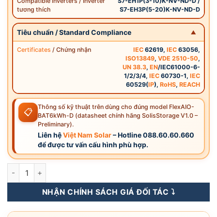
Compatible inverters / Inverter
S7-EH1P(3-10)K-NV-ND-D /
tương thích
S7-EH3P(5-20)K-NV-ND-D
Tiêu chuẩn / Standard Compliance
Certificates
/ Chứng nhận
IEC
62619,
IEC
63056,
ISO13849
,
VDE 2510-50
,
UN 38.3
,
EN
/IEC61000-6-
1/2/3/4,
IEC
60730-1,
IEC
60529(
IP
),
RoHS
,
REACH
Thông số kỹ thuật trên dùng cho đúng model FlexAIO-
📋
BAT6kWh-D (datasheet chính hãng SolisStorage V1.0 –
Preliminary).
Liên hệ
Việt Nam Solar
– Hotline 088.60.60.660
để được tư vấn cấu hình phù hợp.
FLEXAIO-BAT6kWh-D - Pin Lưu Trữ Điện Lithium FLexAIO Soli
NHẬN CHÍNH SÁCH GIÁ ĐỐI TÁC ⤵️