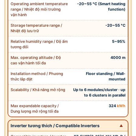
Operating ambient temperature
-20~55 °C (Smart heating
range / Nhiệt độ môi trường
function)
vận hành
Storage temperature range /
-20~55 °C
Nhiệt độ lưu trữ
Relative humidity range / Độ ẩm
5~95%
tương đối
Max. operating altitude / Độ
4000 m
cao vận hành tối đa
Installation method / Phương
Floor standing / Wall-
thức lắp đặt
mounted
Scalability / Khả năng mở rộng
Up to 6 modules/cluster · up
to 6 clusters in parallel
Max expandable capacity /
324
kWh
Dung lượng mở rộng tối đa
Inverter tương thích / Compatible Inverters