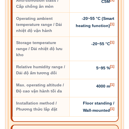
Anti-corrosion class /
C5M
Cấp chống ăn mòn
Operating ambient
-20~55 °C (Smart
temperature range / Dải
[1]
heating function)
nhiệt độ vận hành
Storage temperature
[1]
-20~55 °C
range / Dải nhiệt độ lưu
kho
Relative humidity range /
[1]
5~95 %
Dải độ ẩm tương đối
Max. operating altitude /
[1]
4000 m
Độ cao vận hành tối đa
Installation method /
Floor standing /
Phương thức lắp đặt
[1]
Wall-mounted