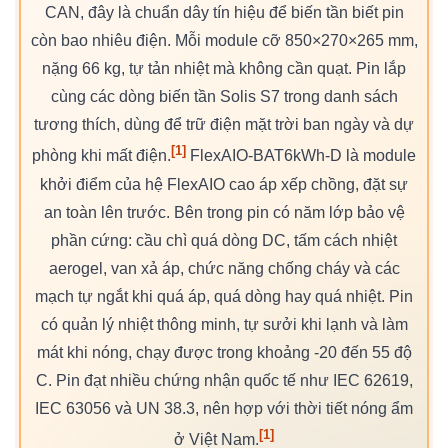
CAN, đây là chuẩn dây tín hiệu để biến tần biết pin
còn bao nhiêu điện. Mỗi module cỡ 850×270×265 mm,
nặng 66 kg, tự tản nhiệt mà không cần quạt. Pin lắp
cùng các dòng biến tần Solis S7 trong danh sách
tương thích, dùng để trữ điện mặt trời ban ngày và dự
[1]
phòng khi mất điện.
FlexAIO-BAT6kWh-D là module
khởi điểm của hệ FlexAIO cao áp xếp chồng, đặt sự
an toàn lên trước. Bên trong pin có năm lớp bảo vệ
phần cứng: cầu chì quá dòng DC, tấm cách nhiệt
aerogel, van xả áp, chức năng chống cháy và các
mạch tự ngắt khi quá áp, quá dòng hay quá nhiệt. Pin
có quản lý nhiệt thông minh, tự sưởi khi lạnh và làm
mát khi nóng, chạy được trong khoảng -20 đến 55 độ
C. Pin đạt nhiều chứng nhận quốc tế như IEC 62619,
IEC 63056 và UN 38.3, nên hợp với thời tiết nóng ẩm
[1]
ở Việt Nam.