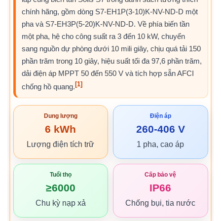
chính hãng, gồm dòng S7-EH1P(3-10)K-NV-ND-D một
pha và S7-EH3P(5-20)K-NV-ND-D. Về phía biến tần
một pha, hệ cho công suất ra 3 đến 10 kW, chuyển
sang nguồn dự phòng dưới 10 mili giây, chịu quá tải 150
phần trăm trong 10 giây, hiệu suất tối đa 97,6 phần trăm,
dải điện áp MPPT 50 đến 550 V và tích hợp sẵn AFCI
[1]
chống hồ quang.
Dung lượng
Điện áp
6 kWh
260-406 V
Lượng điện tích trữ
1 pha, cao áp
Tuổi thọ
Cấp bảo vệ
≥6000
IP66
Chu kỳ nạp xả
Chống bụi, tia nước