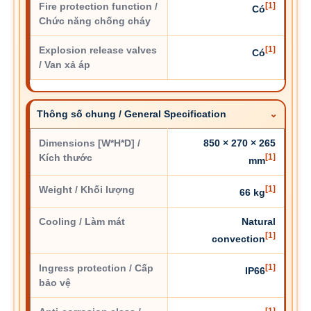
Fire protection function /
[1]
Có
Chức năng chống cháy
Explosion release valves
[1]
Có
/ Van xả áp
Thông số chung / General Specification
Dimensions [W*H*D] /
850 × 270 × 265
Kích thước
[1]
mm
Weight / Khối lượng
[1]
66 kg
Cooling / Làm mát
Natural
[1]
convection
Ingress protection / Cấp
[1]
IP66
bảo vệ
[1]