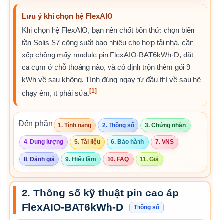
Lưu ý khi chọn hệ FlexAIO
Khi chọn hệ FlexAIO, bạn nên chốt bốn thứ: chọn biến
tần Solis S7 công suất bao nhiêu cho hợp tải nhà, cần
xếp chồng mấy module pin FlexAIO-BAT6kWh-D, đặt
cả cụm ở chỗ thoáng nào, và có định trộn thêm gói 9
kWh về sau không. Tính đúng ngay từ đầu thì về sau hệ
[1]
chạy êm, ít phải sửa.
Đến phần
1. Tính năng
2. Thông số
3. Chứng nhận
4. Dung lượng
5. Tài liệu
6. Bảo hành
7. VNS
8. Đánh giá
9. Hiểu lầm
10. FAQ
11. Giá
2. Thông số kỹ thuật pin cao áp
FlexAIO-BAT6kWh-D
Thông số