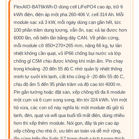
FlexAIO-BAT6kWh-D dùng cell LiFePO4 cao áp, trữ 6
kWh điện, điện áp một pha 260-406 V, cell 314 Ah. Mỗi
module sạc xả 3 kW, mỗi ngày dùng cạn gần hết, tức
100 phần trăm dung lượng, vẫn ổn, sạc xả lại được hơn
6000 lần, nối biến tần bằng dây CAN. Về phần cứng,
mỗi module cỡ 850×270×265 mm, nặng 66 kg, tự tản
nhiệt không cần quạt, vỏ IP66 chống bụi nước và lớp
chống gỉ C5M chịu được không khí mặn ẩm. Pin chạy
trong khoảng -20 đến 55 độ C nhờ quản lý nhiệt thông
minh tự sưởi khi lạnh, cất kho cũng ở -20 đến 55 độ C,
chịu độ ẩm 5 đến 95 phần trăm và độ cao tới 4000 m.
Pin gắn tường hoặc đặt sàn, xếp chồng tối đa 6 module
một cụm và 6 cụm song song, lên tới 324 kWh. Với một
hộ vừa, các con số này nghĩa là: một module đủ giữ tủ
lạnh, đèn, quạt và wifi qua buổi tối mất điện, dùng nhiều
hơn thì xếp thêm module. Nói gọn, đây là pin cao áp
xếp chồng cho nhà ở, ưu tiên an toàn và dễ mở rộng,
lắp cùng biến tần Solis S7 trong danh sách tương thích