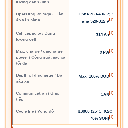
lượng danh định
Operating voltage / Điện
1 pha 260-406 V; 3
áp vận hành
[1]
pha 520-812 V
Cell capacity / Dung
[1]
314 Ah
lượng cell
Max. charge / discharge
[1]
3 kW
power / Công suất sạc xả
tối đa
Depth of discharge / Độ
[1]
Max. 100% DOD
sâu xả
Communication / Giao
[1]
CAN
tiếp
Cycle life / Vòng đời
≥6000 (25°C, 0.2C,
[1]
70% SOH)