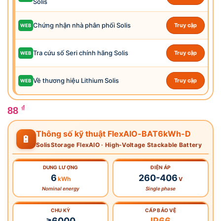
Solis
Chứng nhận nhà phân phối Solis
Truy cập
WEB
Tra cứu số Seri chính hãng Solis
Truy cập
WEB
Về thương hiệu Lithium Solis
Truy cập
WEB
₫
88
Thông số kỹ thuật FlexAIO-BAT6kWh-D
🔋
SolisStorage FlexAIO · High-Voltage Stackable Battery
DUNG LƯỢNG
ĐIỆN ÁP
6
260-406
kWh
V
Nominal energy
Single phase
CHU KỲ
CẤP BẢO VỆ
≥6000
IP66