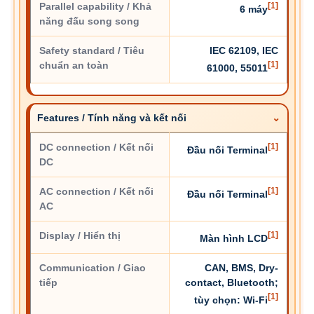
Parallel capability / Khả
[1]
6 máy
năng đấu song song
Safety standard / Tiêu
IEC 62109, IEC
chuẩn an toàn
[1]
61000, 55011
Features / Tính năng và kết nối
DC connection / Kết nối
[1]
Đầu nối Terminal
DC
AC connection / Kết nối
[1]
Đầu nối Terminal
AC
Display / Hiển thị
[1]
Màn hình LCD
Communication / Giao
CAN, BMS, Dry-
tiếp
contact, Bluetooth;
[1]
tùy chọn: Wi-Fi