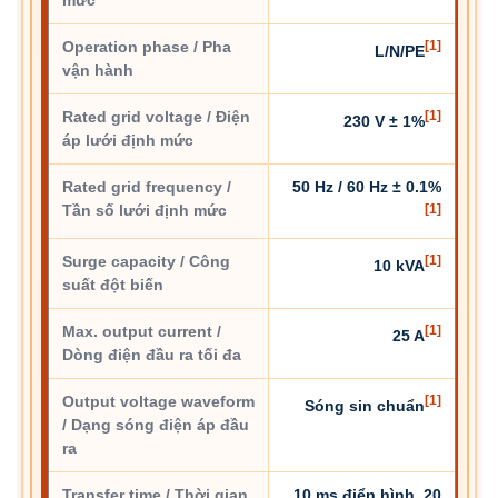
mức
Operation phase / Pha
[1]
L/N/PE
vận hành
Rated grid voltage / Điện
[1]
230 V ± 1%
áp lưới định mức
Rated grid frequency /
50 Hz / 60 Hz ± 0.1%
Tần số lưới định mức
[1]
Surge capacity / Công
[1]
10 kVA
suất đột biến
Max. output current /
[1]
25 A
Dòng điện đầu ra tối đa
Output voltage waveform
[1]
Sóng sin chuẩn
/ Dạng sóng điện áp đầu
ra
Transfer time / Thời gian
10 ms điển hình, 20