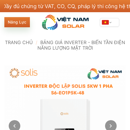
Bỏ
chứng từ VAT, CO, CQ, pháp lý thi công hệ thống đi
qua
nội
Năng Lực
dung
TRANG CHỦ
/
BẢNG GIÁ INVERTER - BIẾN TẦN ĐIỆN
NĂNG LƯỢNG MẶT TRỜI