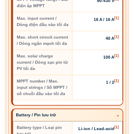
90-430 V
điện áp MPPT
Max. input current /
[1]
16 A / 16 A
Dòng điện đầu vào tối đa
Max. short circuit current
[1]
40 A
/ Dòng ngắn mạch tối đa
Max. solar charge
[1]
100 A
current / Dòng sạc pin từ
PV tối đa
MPPT number / Max.
[1]
1 / 2
input strings / Số MPPT /
số chuỗi đầu vào tối đa
Battery / Pin lưu trữ
Battery type / Loại pin
[1]
Li-ion / Lead-acid
lưu trữ