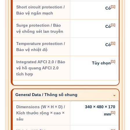
Short circuit protection /
[1]
Có
Bảo vệ ngắn mạch
Surge protection / Bảo
[1]
Có
vệ chống sét lan truyền
Temperature protection /
[1]
Có
Bảo vệ nhiệt độ
Integrated AFCI 2.0 / Bảo
[1]
Tùy chọn
vệ hồ quang AFCI 2.0
tích hợp
General Data / Thông số chung
Dimensions (W × H × D) /
340 × 480 × 170
Kích thước rộng × cao ×
[1]
mm
sâu