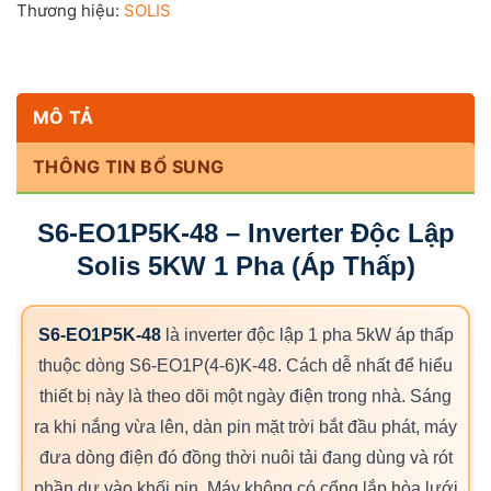
Thương hiệu:
SOLIS
MÔ TẢ
THÔNG TIN BỔ SUNG
S6-EO1P5K-48 – Inverter Độc Lập
Solis 5KW 1 Pha (Áp Thấp)
S6-EO1P5K-48
là inverter độc lập 1 pha 5kW áp thấp
thuộc dòng S6-EO1P(4-6)K-48. Cách dễ nhất để hiểu
thiết bị này là theo dõi một ngày điện trong nhà. Sáng
ra khi nắng vừa lên, dàn pin mặt trời bắt đầu phát, máy
đưa dòng điện đó đồng thời nuôi tải đang dùng và rót
phần dư vào khối pin. Máy không có cổng lắp hòa lưới