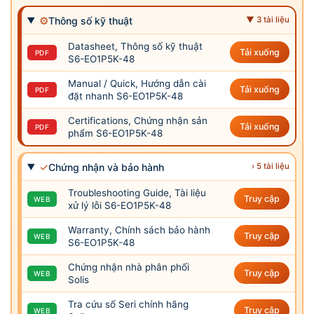
⚙
Thông số kỹ thuật
▼ 3 tài liệu
Datasheet, Thông số kỹ thuật
Tải xuống
PDF
S6-EO1P5K-48
Manual / Quick, Hướng dẫn cài
Tải xuống
PDF
đặt nhanh S6-EO1P5K-48
Certifications, Chứng nhận sản
Tải xuống
PDF
phẩm S6-EO1P5K-48
✓
Chứng nhận và bảo hành
› 5 tài liệu
Troubleshooting Guide, Tài liệu
Truy cập
WEB
xử lý lỗi S6-EO1P5K-48
Warranty, Chính sách bảo hành
Truy cập
WEB
S6-EO1P5K-48
Chứng nhận nhà phân phối
Truy cập
WEB
Solis
Tra cứu số Seri chính hãng
Truy cập
WEB