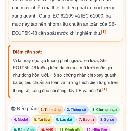
cho mức nhiễu mà thiết bị điện phát ra môi trường
xung quanh. Cùng IEC 62109 và IEC 61000, ba
mục này tạo nên nhóm tiêu chuẩn an toàn của S6-
[1]
EO1P5K-48 cần soát trước khi nghiệm thu.
Điểm cần soát
Vì là máy độc lập không phát ngược lên lưới, S6-
EO1P5K-48 không kèm danh mục mã lưới quốc gia
như dòng hòa lưới. Hồ sơ chứng nhận chỉ xoay quanh
ba bộ tiêu chuẩn an toàn và tương thích điện từ ghi trên
[1]
thông số, cùng đấu nối đúng dây PE và nối đất.
📚 Đến phần
1. Tính năng
2. Thông số
3. Chứng nhận
4. Model
5. Tài liệu
6. Lắp đặt
7. Bảo trì
8. Sự cố
9. Bảo hành
10. VNS
11. Đánh giá
12. Hiểu lầm