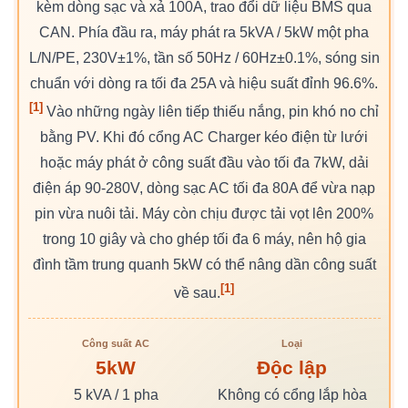
kèm dòng sạc và xả 100A, trao đổi dữ liệu BMS qua
CAN. Phía đầu ra, máy phát ra 5kVA / 5kW một pha
L/N/PE, 230V±1%, tần số 50Hz / 60Hz±0.1%, sóng sin
chuẩn với dòng ra tối đa 25A và hiệu suất đỉnh 96.6%.
[1]
Vào những ngày liên tiếp thiếu nắng, pin khó no chỉ
bằng PV. Khi đó cổng AC Charger kéo điện từ lưới
hoặc máy phát ở công suất đầu vào tối đa 7kW, dải
điện áp 90-280V, dòng sạc AC tối đa 80A để vừa nạp
pin vừa nuôi tải. Máy còn chịu được tải vọt lên 200%
trong 10 giây và cho ghép tối đa 6 máy, nên hộ gia
đình tầm trung quanh 5kW có thể nâng dần công suất
[1]
về sau.
Công suất AC
Loại
5kW
Độc lập
5 kVA / 1 pha
Không có cổng lắp hòa