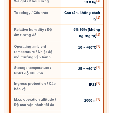
Weight / Khối lượng
[1]
13.8 kg
Topology / Cấu trúc
Cao tần, không cách
[1]
ly
Relative humidity / Độ
5%-95% (không
ẩm tương đối
[1]
ngưng tụ)
Operating ambient
[1]
-10 ~ +60°C
temperature / Nhiệt độ
môi trường vận hành
Storage temperature /
[1]
-25 ~ +60°C
Nhiệt độ lưu kho
Ingress protection / Cấp
[1]
IP21
bảo vệ
Max. operation altitude /
[1]
2000 m
Độ cao vận hành tối đa