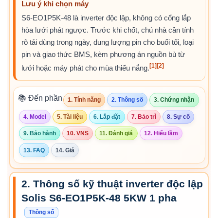
Lưu ý khi chọn máy
S6-EO1P5K-48 là inverter độc lập, không có cổng lắp
hòa lưới phát ngược. Trước khi chốt, chủ nhà cần tính
rõ tải dùng trong ngày, dung lượng pin cho buổi tối, loại
pin và giao thức BMS, kèm phương án nguồn bù từ
[1]
[2]
lưới hoặc máy phát cho mùa thiếu nắng.
📚 Đến phần
1. Tính năng
2. Thông số
3. Chứng nhận
4. Model
5. Tài liệu
6. Lắp đặt
7. Bảo trì
8. Sự cố
9. Bảo hành
10. VNS
11. Đánh giá
12. Hiểu lầm
13. FAQ
14. Giá
2. Thông số kỹ thuật inverter độc lập
Solis S6-EO1P5K-48 5KW 1 pha
Thông số