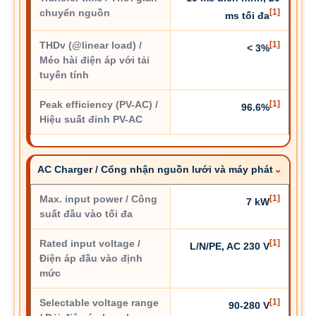
chuyển nguồn
[1]
ms tối đa
THDv (@linear load) /
[1]
< 3%
Méo hài điện áp với tải
tuyến tính
Peak efficiency (PV-AC) /
[1]
96.6%
Hiệu suất đỉnh PV-AC
AC Charger / Cổng nhận nguồn lưới và máy phát
Max. input power / Công
[1]
7 kW
suất đầu vào tối đa
Rated input voltage /
[1]
L/N/PE, AC 230 V
Điện áp đầu vào định
mức
Selectable voltage range
[1]
90-280 V