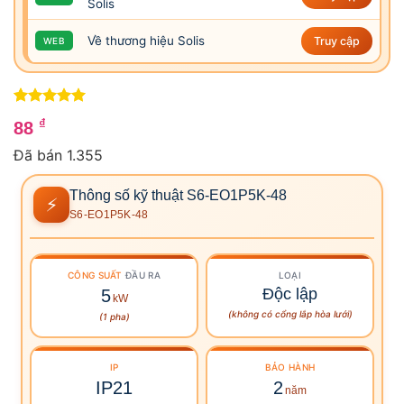
Solis
Về thương hiệu Solis
Truy cập
WEB
5
1
trên 5
₫
88
dựa trên
đánh giá
Đã bán 1.355
Thông số kỹ thuật S6-EO1P5K-48
⚡
S6-EO1P5K-48
CÔNG SUẤT
ĐẦU RA
LOẠI
Độc lập
5
kW
(không có cổng lắp hòa lưới)
(1 pha)
IP
BẢO HÀNH
IP21
2
năm