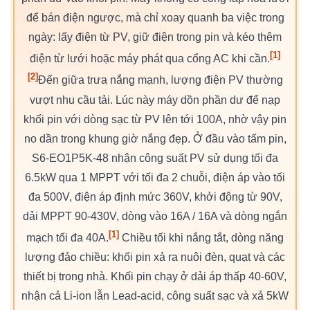
để bán điện ngược, mà chỉ xoay quanh ba việc trong
ngày: lấy điện từ PV, giữ điện trong pin và kéo thêm
[1]
điện từ lưới hoặc máy phát qua cổng AC khi cần.
[2]
Đến giữa trưa nắng mạnh, lượng điện PV thường
vượt nhu cầu tải. Lúc này máy dồn phần dư để nạp
khối pin với dòng sạc từ PV lên tới 100A, nhờ vậy pin
no dần trong khung giờ nắng đẹp. Ở đầu vào tấm pin,
S6-EO1P5K-48 nhận công suất PV sử dụng tối đa
6.5kW qua 1 MPPT với tối đa 2 chuỗi, điện áp vào tối
đa 500V, điện áp định mức 360V, khởi động từ 90V,
dải MPPT 90-430V, dòng vào 16A / 16A và dòng ngắn
[1]
mạch tối đa 40A.
Chiều tối khi nắng tắt, dòng năng
lượng đảo chiều: khối pin xả ra nuôi đèn, quạt và các
thiết bị trong nhà. Khối pin chạy ở dải áp thấp 40-60V,
nhận cả Li-ion lẫn Lead-acid, công suất sạc và xả 5kW