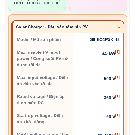
nước ở mức hạn chế
Solar Charger / Đầu vào tấm pin PV
Model / Mã sản phẩm
S6-EO1P5K-48
Max. usable PV input
[1]
6.5 kW
power / Công suất PV sử
dụng tối đa
Max. input voltage / Điện
[1]
500 V
áp đầu vào tối đa
Rated voltage / Điện áp
[1]
360 V
định mức DC
Start-up voltage / Điện
[1]
90 V
áp khởi động
MPPT voltage range / Dải
[1]