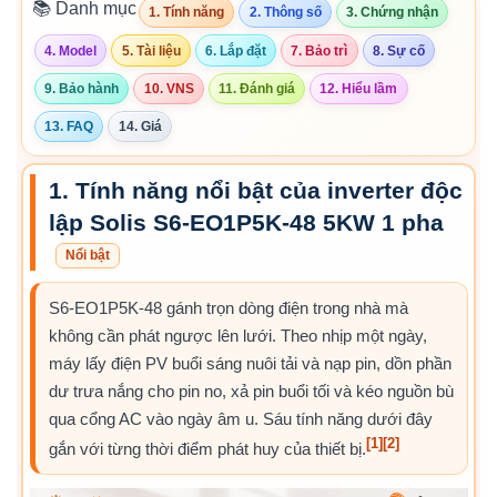
📚 Danh mục
1. Tính năng
2. Thông số
3. Chứng nhận
4. Model
5. Tài liệu
6. Lắp đặt
7. Bảo trì
8. Sự cố
9. Bảo hành
10. VNS
11. Đánh giá
12. Hiểu lầm
13. FAQ
14. Giá
1. Tính năng nổi bật của inverter độc
lập Solis S6-EO1P5K-48 5KW 1 pha
Nổi bật
S6-EO1P5K-48 gánh trọn dòng điện trong nhà mà
không cần phát ngược lên lưới. Theo nhịp một ngày,
máy lấy điện PV buổi sáng nuôi tải và nạp pin, dồn phần
dư trưa nắng cho pin no, xả pin buổi tối và kéo nguồn bù
qua cổng AC vào ngày âm u. Sáu tính năng dưới đây
[1]
[2]
gắn với từng thời điểm phát huy của thiết bị.