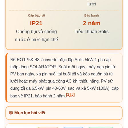
lưới
Cấp bảo vệ
Bảo hành
IP21
2 năm
Chống bụi và chống
Tiêu chuẩn Solis
nước ở mức hạn chế
S6-EO1P5K-48 là inverter độc lập Solis 5kW 1 pha áp
thấp dòng SOLARATOR. Suốt một ngày, máy nạp pin từ
PV ban ngày, xả pin nuôi tải buổi tối và kéo nguồn bù từ
lưới hoặc máy phát qua cổng AC khi thiếu nắng. PV sử
dụng tối đa 6.5kW, pin 40-60V, sạc và xả 5kW (100A), cấp
[1]
[3]
bảo vệ IP21, bảo hành 2 năm.
📖 Mục lục bài viết