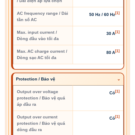
/ Dải điện áp lựa chọn
AC frequency range / Dải
[1]
50 Hz / 60 Hz
tần số AC
Max. input current /
[1]
30 A
Dòng đầu vào tối đa
Max. AC charge current /
[1]
80 A
Dòng sạc AC tối đa
Protection / Bảo vệ
Output over voltage
[1]
Có
protection / Bảo vệ quá
áp đầu ra
Output over current
[1]
Có
protection / Bảo vệ quá
dòng đầu ra