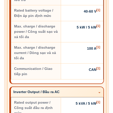
Rated battery voltage /
[1]
40-60 V
Điện áp pin định mức
Max. charge / discharge
[1]
5 kW / 5 kW
power / Công suất sạc và
xả tối đa
Max. charge / discharge
[1]
100 A
current / Dòng sạc và xả
tối đa
Communication / Giao
[1]
CAN
tiếp pin
Inverter Output / Đầu ra AC
Rated output power /
[1]
5 kVA / 5 kW
Công suất đầu ra định