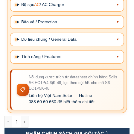
Bộ sạc
AC
/ AC Charger
Bảo vệ / Protection
Dữ liệu chung / General Data
Tính năng / Features
Nội dung được trích từ datasheet chính hãng Solis
S6-EO1P(4-6)K-48, lọc theo cột 5K cho mã S6-
📋
EO1P5K-48.
Liên hệ Việt Nam Solar — Hotline
088.60.60.660 để biết thêm chi tiết
S6-EO1P5K-48 - Inverter Độc Lập Solis 5KW 1 Pha (Áp Thấp) 
NHẬN CHÍNH SÁCH GIÁ ĐỐI TÁC ⤵️