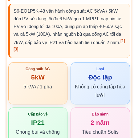
S6-EO1P5K-48 vận hành công suất AC 5kVA / 5kW,
đón PV sử dụng tối đa 6.5kW qua 1 MPPT, nạp pin từ
PV với dòng tối đa 100A, dùng pin áp thấp 40-60V sạc
và xả 5kW (100A), nhận nguồn bù qua cổng AC tối đa
[1]
7kW, cấp bảo vệ IP21 và bảo hành tiêu chuẩn 2 năm.
[3]
Công suất AC
Loại
5kW
Độc lập
5 kVA / 1 pha
Không có cổng lắp hòa
lưới
Cấp bảo vệ
Bảo hành
IP21
2 năm
Chống bụi và chống
Tiêu chuẩn Solis