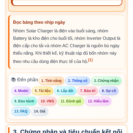
Đọc bảng theo nhịp ngày
Nhóm Solar Charger là điện vào buổi sáng, nhóm
Battery là kho điện cho buổi tối, nhóm Inverter Output là
điện cấp cho tải và nhóm AC Charger là nguồn bù ngày
thiếu nắng. Khi thiết kế, kỹ thuật ráp đủ bốn nhóm này
[1]
theo nhu cầu dùng điện thực tế của hộ.
📚 Đến phần
1. Tính năng
2. Thông số
3. Chứng nhận
4. Model
5. Tài liệu
6. Lắp đặt
7. Bảo trì
8. Sự cố
9. Bảo hành
10. VNS
11. Đánh giá
12. Hiểu lầm
13. FAQ
14. Giá
3. Chứng nhận và tiêu chuẩn kết nối