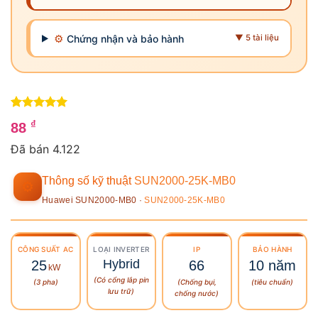
⚙
Chứng nhận và bảo hành
▼ 5 tài liệu
5
1
trên 5
₫
88
dựa trên
đánh giá
Đã bán 4.122
Thông số kỹ thuật
SUN2000-25K-MB0
⚙
Huawei SUN2000-MB0 ·
SUN2000-25K-MB0
CÔNG SUẤT
AC
LOẠI INVERTER
IP
BẢO HÀNH
Hybrid
25
66
10 năm
kW
(Có cổng lắp pin
(3 pha)
(Chống bụi,
(tiêu chuẩn)
lưu trữ)
chống nước)