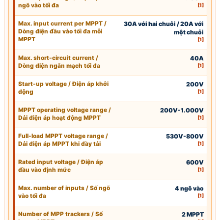
ngõ vào tối đa
[1]
Max. input current per
MPPT
/
30A với hai chuỗi / 20A với
Dòng điện đầu vào tối đa mỗi
một chuỗi
MPPT
[1]
Max. short-circuit current /
40A
Dòng điện ngắn mạch tối đa
[1]
Start-up voltage / Điện áp khởi
200V
động
[1]
MPPT
operating voltage range /
200V-1.000V
Dải điện áp hoạt động
MPPT
[1]
Full-load
MPPT
voltage range /
530V-800V
Dải điện áp
MPPT
khi đầy tải
[1]
Rated
input voltage
/
Điện áp
600V
đầu vào
định mức
[1]
Max. number of inputs / Số ngõ
4 ngõ vào
vào tối đa
[1]
Number of MPP trackers / Số
2
MPPT