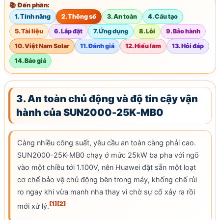
📚 Đến phần:
1. Tính năng
2. Thông số
3. An toàn
4. Cấu tạo
5. Tài liệu
6. Lắp đặt
7. Ứng dụng
8. Lỗi
9. Bảo hành
10. Việt Nam Solar
11. Đánh giá
12. Hiểu lầm
13. Hỏi đáp
14. Báo giá
3. An toàn chủ động và độ tin cậy vận
hành của SUN2000-25K-MB0
Càng nhiều công suất, yêu cầu an toàn càng phải cao.
SUN2000-25K-MB0 chạy ở mức 25kW ba pha với ngõ
vào một chiều tới 1.100V, nên Huawei đặt sẵn một loạt
cơ chế bảo vệ chủ động bên trong máy, khống chế rủi
ro ngay khi vừa manh nha thay vì chờ sự cố xảy ra rồi
[1]
[2]
mới xử lý.