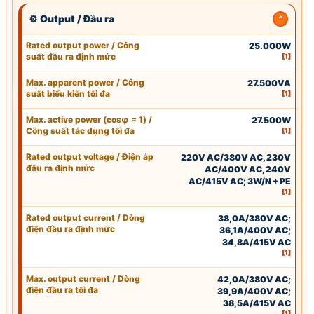
⚙ Output / Đầu ra
Rated output power / Công
25.000W
suất đầu ra định mức
[1]
Max. apparent power / Công
27.500VA
suất biểu kiến tối đa
[1]
Max. active power (cosφ = 1) /
27.500W
Công suất tác dụng tối đa
[1]
Rated output voltage
/ Điện áp
220V AC/380V AC, 230V
đầu ra định mức
AC/400V AC, 240V
AC/415V AC; 3W/N + PE
[1]
Rated output current / Dòng
38,0A/380V AC;
điện đầu ra định mức
36,1A/400V AC;
34,8A/415V AC
[1]
Max. output current / Dòng
42,0A/380V AC;
điện đầu ra tối đa
39,9A/400V AC;
38,5A/415V AC
[1]