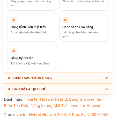
Giấy phép, chứng nhận và năng
Thông tin truyền thông và báo chí.
lực.
05
06
Công trình điện mặt trời
Danh sách cửa hàng
Dự án tiêu biểu đã triển khai.
Hệ thống điểm bán trên toàn
quốc.
07
Đăng ký đối tác
Trở thành đại lý Việt Nam Solar.
CHÍNH SÁCH MUA HÀNG
BẢO MẬT & QUY CHẾ
Danh mục:
Inverter Huawei Hybrid
,
Bảng Giá Inverter -
Biến Tần Điện Năng Lượng Mặt Trời
,
Inverter Huawei
Thẻ:
Inverter Hybrid Huawei 25kW 3 Pha
,
SUN2000-25K-