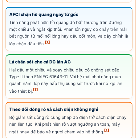
AFCI chặn hồ quang ngay từ gốc
Tính năng phát hiện hồ quang dò bất thường trên đường
một chiều và ngắt kịp thời. Phần lớn nguy cơ cháy trên mái
bắt nguồn từ mối nối lỏng hay đầu cốt mòn, và đây chính là
[1]
lớp chặn đầu tiên.
Lá chắn sét cho cả DC lẫn AC
Hai đầu một chiều và xoay chiều đều có chống sét cấp
Type II theo
EN
/
IEC
61643-11. Với hệ mái phơi nắng mưa
quanh năm, lớp này hấp thụ xung sét trước khi nó kịp
lan
[1]
vào thiết bị.
Theo dõi dòng rò và cách điện không nghỉ
Bộ giám sát dòng rò cùng phép đo điện trở cách điện chạy
nền liên tục. Khi phát hiện rò vượt ngưỡng an toàn, máy
[1]
ngắt ngay để bảo vệ người chạm vào hệ thống.