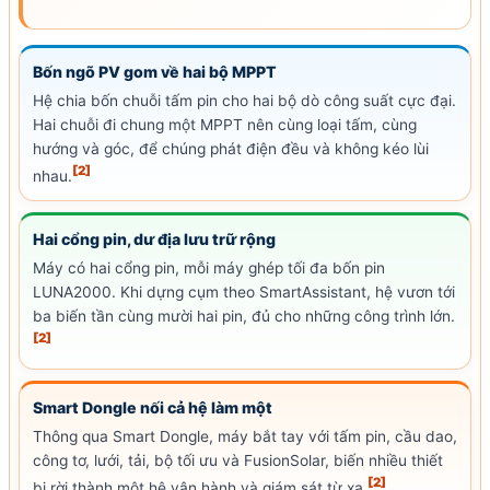
Bốn ngõ PV gom về hai bộ
MPPT
Hệ chia bốn chuỗi tấm pin cho hai bộ dò công suất cực đại.
Hai chuỗi đi chung một
MPPT
nên cùng loại tấm, cùng
hướng và góc, để chúng phát điện đều và không kéo lùi
[2]
nhau.
Hai cổng pin, dư địa lưu trữ rộng
Máy có hai cổng pin, mỗi máy ghép tối đa bốn pin
LUNA2000. Khi dựng cụm theo SmartAssistant, hệ vươn tới
ba biến tần cùng mười hai pin, đủ cho những công trình lớn.
[2]
Smart Dongle nối cả hệ làm một
Thông qua Smart Dongle, máy bắt tay với tấm pin, cầu dao,
công tơ, lưới, tải, bộ tối ưu và Fusion
Solar
, biến nhiều thiết
[2]
bị rời thành một hệ vận hành và giám sát từ xa.