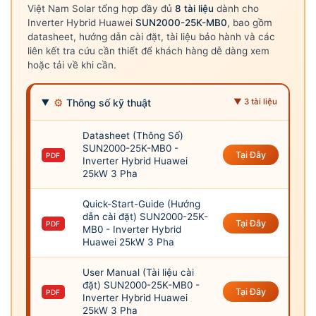
Việt Nam Solar tổng hợp đầy đủ
8 tài liệu
dành cho
Inverter Hybrid Huawei
SUN2000-25K-MB0
, bao gồm
datasheet, hướng dẫn cài đặt, tài liệu bảo hành và các
liên kết tra cứu cần thiết để khách hàng dễ dàng xem
hoặc tải về khi cần.
⚙
Thông số kỹ thuật
▼ 3 tài liệu
Datasheet (Thông Số)
SUN2000-25K-MB0 -
Tại Đây
PDF
Inverter Hybrid Huawei
25kW 3 Pha
Quick-Start-Guide (Hướng
dẫn cài đặt) SUN2000-25K-
Tại Đây
PDF
MB0 - Inverter Hybrid
Huawei 25kW 3 Pha
User Manual (Tài liệu cài
đặt) SUN2000-25K-MB0 -
Tại Đây
PDF
Inverter Hybrid Huawei
25kW 3 Pha