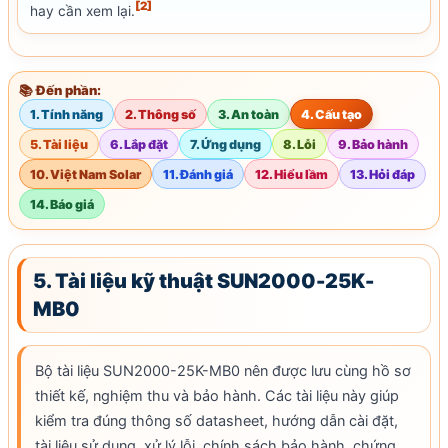
[2]
hay cần xem lại.
📚 Đến phần:
1. Tính năng
2. Thông số
3. An toàn
4. Cấu tạo
5. Tài liệu
6. Lắp đặt
7. Ứng dụng
8. Lỗi
9. Bảo hành
10. Việt Nam Solar
11. Đánh giá
12. Hiểu lầm
13. Hỏi đáp
14. Báo giá
5. Tài liệu kỹ thuật SUN2000-25K-
MB0
Bộ tài liệu SUN2000-25K-MB0 nên được lưu cùng hồ sơ
thiết kế, nghiệm thu và
bảo hành
. Các tài liệu này giúp
kiểm tra đúng thông số datasheet, hướng dẫn cài đặt,
tài liệu sử dụng, xử lý lỗi, chính sách
bảo hành
, chứng