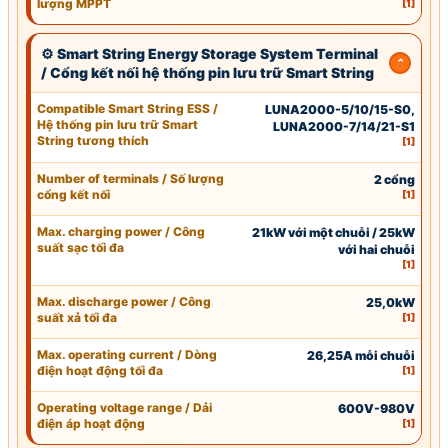
lượng
MPPT
[1]
⚙ Smart String Energy Storage System Terminal
/ Cổng kết nối hệ thống pin lưu trữ Smart String
Compatible Smart String ESS /
LUNA2000-5/10/15-S0,
Hệ thống pin lưu trữ Smart
LUNA2000-7/14/21-S1
String tương thích
[1]
Number of terminals / Số lượng
2 cổng
cổng kết nối
[1]
Max.
charging power
/
Công
21kW với một chuỗi / 25kW
suất sạc
tối đa
với hai chuỗi
[1]
Max. discharge power / Công
25,0kW
suất xả tối đa
[1]
Max. operating current / Dòng
26,25A mỗi chuỗi
điện hoạt động tối đa
[1]
Operating voltage range / Dải
600V-980V
điện áp hoạt động
[1]