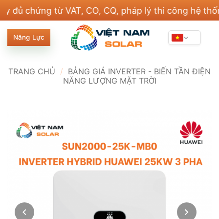
Bỏ
hứng từ VAT, CO, CQ, pháp lý thi công hệ thống điện
qua
nội
Năng Lực
dung
TRANG CHỦ
/
BẢNG GIÁ INVERTER - BIẾN TẦN ĐIỆN
NĂNG LƯỢNG MẶT TRỜI