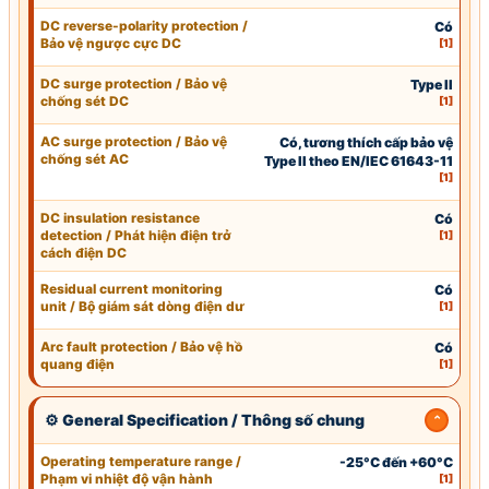
DC reverse-polarity protection /
Có
Bảo vệ ngược cực DC
[1]
DC surge protection / Bảo vệ
Type II
chống sét DC
[1]
AC surge protection / Bảo vệ
Có, tương thích cấp bảo vệ
chống sét AC
Type II theo
EN
/
IEC
61643-11
[1]
DC insulation resistance
Có
detection / Phát hiện điện trở
[1]
cách điện DC
Residual current monitoring
Có
unit / Bộ giám sát dòng điện dư
[1]
Arc fault protection / Bảo vệ hồ
Có
quang điện
[1]
⚙ General Specification / Thông số chung
Operating temperature range
/
-25°C đến +60°C
Phạm vi nhiệt độ vận hành
[1]