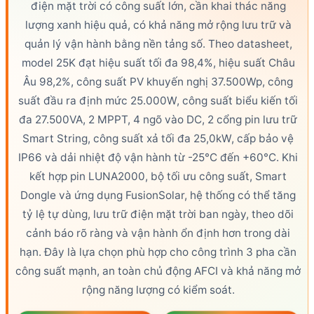
điện mặt trời
có
công suất
lớn, cần khai thác năng
lượng xanh hiệu quả, có khả năng mở rộng lưu trữ và
quản lý vận hành bằng nền tảng số. Theo datasheet,
model 25K đạt
hiệu suất tối đa
98,4%, hiệu suất Châu
Âu 98,2%,
công suất PV
khuyến nghị 37.500Wp, công
suất đầu ra định mức 25.000W, công suất biểu kiến tối
đa 27.500VA, 2
MPPT
, 4 ngõ vào DC, 2 cổng pin lưu trữ
Smart String, công suất xả tối đa 25,0kW, cấp bảo vệ
IP66
và dải nhiệt độ vận hành từ -25°C đến +60°C. Khi
kết hợp pin LUNA2000, bộ tối ưu công suất, Smart
Dongle và ứng dụng Fusion
Solar
, hệ thống có thể tăng
tỷ lệ tự dùng, lưu trữ
điện mặt trời
ban ngày, theo dõi
cảnh báo rõ ràng và vận hành ổn định hơn trong dài
hạn. Đây là lựa chọn phù hợp cho công trình 3 pha cần
công suất mạnh, an toàn chủ động AFCI và khả năng mở
rộng năng lượng có kiểm soát.