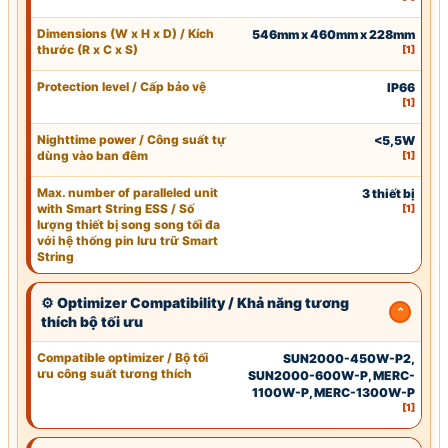
Dimensions (
W
x H x D) / Kích
546mm x 460mm x 228mm
thước (R x C x S)
[1]
Protection level / Cấp bảo vệ
IP66
[1]
Nighttime power / Công suất tự
<5,5W
dùng vào ban đêm
[1]
Max. number of paralle
led
unit
3 thiết bị
with Smart String ESS / Số
[1]
lượng thiết bị song song tối đa
với hệ thống pin lưu trữ Smart
String
⚙ Optimizer Compatibility / Khả năng tương
thích bộ tối ưu
Compatible optimizer / Bộ tối
SUN2000-450W-P2,
ưu công suất tương thích
SUN2000-600W-P, MERC-
1100W-P, MERC-1300W-P
[1]