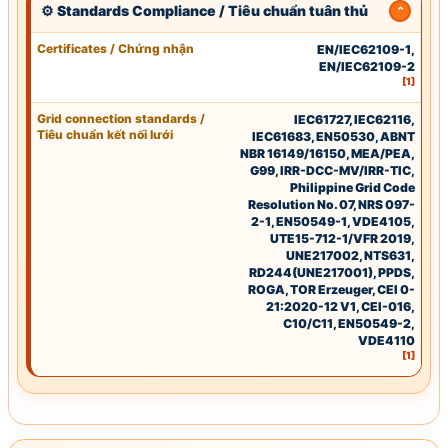
⚙ Standards Compliance / Tiêu chuẩn tuân thủ
Certificates
/ Chứng nhận
EN
/
IEC62109-1
,
EN
/
IEC62109-2
[1]
Grid connection standards
/
IEC61727
,
IEC62116
,
Tiêu chuẩn kết nối lưới
IEC61683
, EN50530, ABNT
NBR 16149/16150,
MEA
/
PEA
,
G99
, IRR-DCC-MV/IRR-TIC,
Philippine Grid Code
Resolution No. 07,
NRS 097-
2-1
,
EN50549-1
,
VDE4105
,
UTE15-712-1/VFR 2019,
UNE217002, NTS631,
RD244(UNE217001), PPDS,
ROGA, TOR Erzeuger,
CEI 0-
21
:2020-12 V1,
CE
I-016,
C10/C11, EN50549-2,
VDE4110
[1]