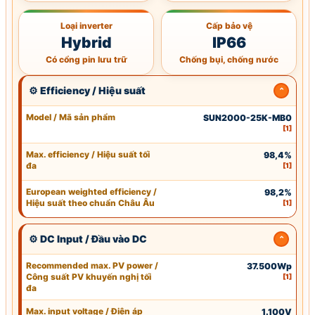
Loại inverter
Cấp bảo vệ
Hybrid
IP66
Có cổng pin lưu trữ
Chống bụi, chống nước
⚙ Efficiency / Hiệu suất
Model / Mã sản phẩm
SUN2000-25K-MB0
[1]
Max. efficiency
/
Hiệu suất tối
98,4%
đa
[1]
European weighted efficiency /
98,2%
Hiệu suất theo chuẩn Châu Âu
[1]
⚙ DC Input / Đầu vào DC
Recommended max.
PV power
/
37.500Wp
Công suất PV
khuyến nghị tối
[1]
đa
Max.
input voltage
/ Điện áp
1.100V