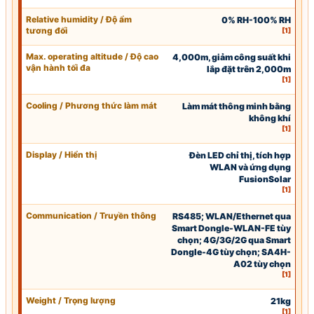
Relative humidity / Độ ẩm
0% RH-100% RH
tương đối
[1]
Max. operating altitude / Độ cao
4,000m, giảm công suất khi
vận hành tối đa
lắp đặt trên 2,000m
[1]
Cooling / Phương thức làm mát
Làm mát thông minh bằng
không khí
[1]
Display / Hiển thị
Đèn
LED
chỉ thị, tích hợp
WLAN
và ứng dụng
Fusion
Solar
[1]
Communication
/ Truyền thông
RS485
;
WLAN
/Ethernet qua
Smart Dongle-WLAN-FE
tùy
chọn; 4G/3G/2G qua Smart
Dongle-4G tùy chọn; SA4H-
A02 tùy chọn
[1]
Weight / Trọng lượng
21kg
[1]