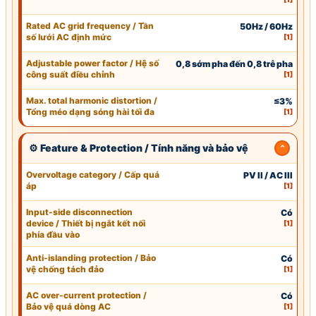
Rated AC grid frequency / Tần
50Hz / 60Hz
số lưới AC định mức
[1]
Adjustable power factor / Hệ số
0,8 sớm pha đến 0,8 trễ pha
công suất điều chỉnh
[1]
Max. total harmonic distortion /
≤3%
Tổng méo dạng sóng hài tối đa
[1]
⚙ Feature & Protection / Tính năng và bảo vệ
Overvoltage category / Cấp quá
PV II / AC III
áp
[1]
Input-side disconnection
Có
device / Thiết bị ngắt kết nối
[1]
phía đầu vào
Anti-islanding protection / Bảo
Có
vệ chống tách đảo
[1]
AC over-current protection /
Có
Bảo vệ quá dòng AC
[1]