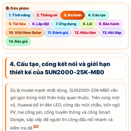
📚 Đến phần:
1. Tính năng
2. Thông số
3. An toàn
4. Cấu tạo
5. Tài liệu
6. Lắp đặt
7. Ứng dụng
8. Lỗi
9. Bảo hành
10. Việt Nam Solar
11. Đánh giá
12. Hiểu lầm
13. Hỏi đáp
14. Báo giá
4. Cấu tạo, cổng kết nối và giới hạn
thiết kế của SUN2000-25K-MB0
Dù là model mạnh nhất dòng, SUN2000-25K-MB0 vẫn
gói gọn trong một thân máy quen thuộc. Trên cùng một
vỏ, Huawei bố trí đèn
LED
, công tắc một chiều, bốn ngõ
PV, hai cổng pin, cổng truyền thông và cổng Smart
Dongle, sắp xếp để người thi công đấu nối nhanh và
[2]
kiểm tra dễ.