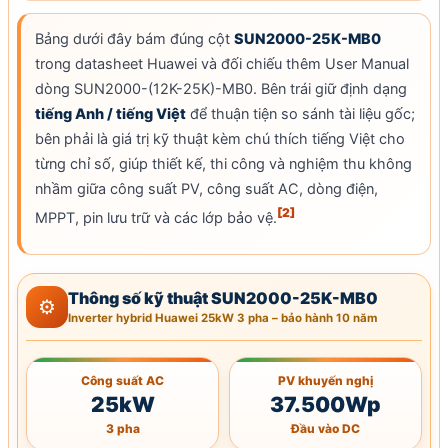
Bảng dưới đây bám đúng cột
SUN2000-25K-MB0
trong datasheet Huawei và đối chiếu thêm User Manual
dòng SUN2000-(12K-25K)-MB0. Bên trái giữ định dạng
tiếng Anh / tiếng Việt
để thuận tiện so sánh tài liệu gốc;
bên phải là giá trị kỹ thuật kèm chú thích tiếng Việt cho
từng chỉ số, giúp thiết kế, thi công và nghiệm thu không
nhầm giữa
công suất PV
, công suất AC, dòng điện,
[2]
MPPT
, pin lưu trữ và các lớp bảo vệ.
Thông số kỹ thuật SUN2000-25K-MB0
⚙
Inverter hybrid Huawei 25kW
3 pha –
bảo hành
10 năm
Công suất AC
PV khuyến nghị
25kW
37.500Wp
3 pha
Đầu vào DC