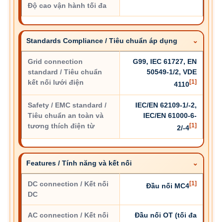
Độ cao vận hành tối đa
Standards Compliance / Tiêu chuẩn áp dụng
Grid connection
G99, IEC 61727, EN
standard / Tiêu chuẩn
50549-1/2, VDE
kết nối lưới điện
[1]
4110
Safety / EMC standard /
IEC/EN 62109-1/-2,
Tiêu chuẩn an toàn và
IEC/EN 61000-6-
tương thích điện từ
[1]
2/-4
Features / Tính năng và kết nối
DC connection / Kết nối
[1]
Đầu nối MC4
DC
AC connection / Kết nối
Đầu nối OT (tối đa