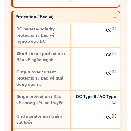
Protection / Bảo vệ
DC reverse-polarity
[1]
Có
protection / Bảo vệ
ngược cực DC
Short circuit protection /
[1]
Có
Bảo vệ ngắn mạch
Output over current
[1]
Có
protection / Bảo vệ quá
dòng đầu ra
Surge protection / Bảo
DC Type II / AC Type
vệ chống sét lan truyền
[1]
II
Grid monitoring / Giám
[1]
Có
sát lưới