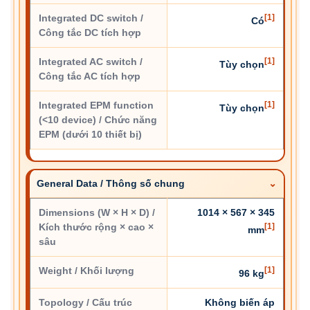
Integrated DC switch /
[1]
Có
Công tắc DC tích hợp
Integrated AC switch /
[1]
Tùy chọn
Công tắc AC tích hợp
Integrated EPM function
[1]
Tùy chọn
(<10 device) / Chức năng
EPM (dưới 10 thiết bị)
General Data / Thông số chung
Dimensions (W × H × D) /
1014 × 567 × 345
Kích thước rộng × cao ×
[1]
mm
sâu
Weight / Khối lượng
[1]
96 kg
Topology / Cấu trúc
Không biến áp