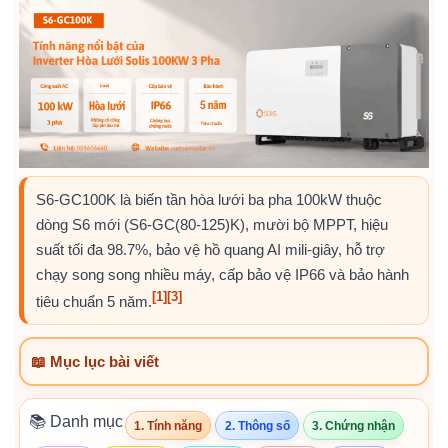
S6-GC100K là biến tần hòa lưới ba pha 100kW thuộc
dòng S6 mới (S6-GC(80-125)K), mười bộ MPPT, hiệu
suất tối đa 98.7%, bảo vệ hồ quang AI mili-giây, hỗ trợ
chạy song song nhiều máy, cấp bảo vệ IP66 và bảo hành
[1]
[3]
tiêu chuẩn 5 năm.
📖 Mục lục bài viết
📚 Danh mục
1. Tính năng
2. Thông số
3. Chứng nhận