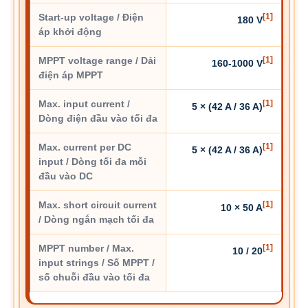
Start-up voltage / Điện
[1]
180 V
áp khởi động
MPPT voltage range / Dải
[1]
160-1000 V
điện áp MPPT
Max. input current /
[1]
5 × (42 A / 36 A)
Dòng điện đầu vào tối đa
Max. current per DC
[1]
5 × (42 A / 36 A)
input / Dòng tối đa mỗi
đầu vào DC
Max. short circuit current
[1]
10 × 50 A
/ Dòng ngắn mạch tối đa
MPPT number / Max.
[1]
10 / 20
input strings / Số MPPT /
số chuỗi đầu vào tối đa