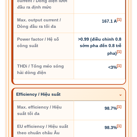
current / Dòng điện lưới
đầu ra định mức
Max. output current /
[1]
167.1 A
Dòng đầu ra tối đa
Power factor / Hệ số
>0.99 (điều chỉnh 0.8
công suất
sớm pha đến 0.8 trễ
[1]
pha)
THDi / Tổng méo sóng
[1]
<3%
hài dòng điện
Efficiency / Hiệu suất
Max. efficiency / Hiệu
[1]
98.7%
suất tối đa
EU efficiency / Hiệu suất
[1]
98.3%
theo chuẩn châu Âu