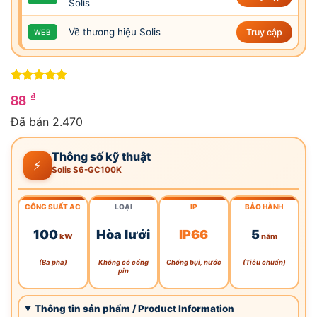
Solis
Về thương hiệu Solis
Truy cập
WEB
5
4
trên 5
₫
88
dựa trên
đánh giá
Đã bán 2.470
Thông số kỹ thuật
⚡
Solis S6-GC100K
CÔNG SUẤT
AC
LOẠI
IP
BẢO HÀNH
100
Hòa lưới
IP66
5
kW
năm
(Ba pha)
Không có cổng
Chống bụi, nước
(Tiêu chuẩn)
pin
Thông tin sản phẩm / Product Information