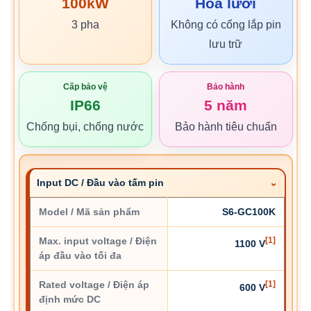
100kW
Hòa lưới
3 pha
Không có cổng lắp pin
lưu trữ
Cấp bảo vệ
Bảo hành
IP66
5 năm
Chống bụi, chống nước
Bảo hành tiêu chuẩn
Input DC / Đầu vào tấm pin
Model / Mã sản phẩm
S6-GC100K
Max. input voltage / Điện
[1]
1100 V
áp đầu vào tối đa
Rated voltage / Điện áp
[1]
600 V
định mức DC