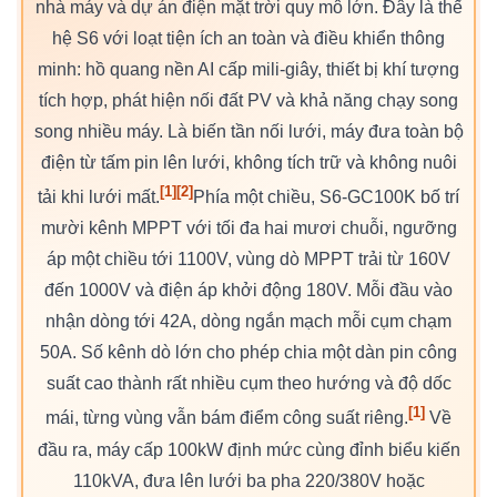
nhà máy và dự án điện mặt trời quy mô lớn. Đây là thế
hệ S6 với loạt tiện ích an toàn và điều khiển thông
minh: hồ quang nền AI cấp mili-giây, thiết bị khí tượng
tích hợp, phát hiện nối đất PV và khả năng chạy song
song nhiều máy. Là biến tần nối lưới, máy đưa toàn bộ
điện từ tấm pin lên lưới, không tích trữ và không nuôi
[1]
[2]
tải khi lưới mất.
Phía một chiều, S6-GC100K bố trí
mười kênh MPPT với tối đa hai mươi chuỗi, ngưỡng
áp một chiều tới 1100V, vùng dò MPPT trải từ 160V
đến 1000V và điện áp khởi động 180V. Mỗi đầu vào
nhận dòng tới 42A, dòng ngắn mạch mỗi cụm chạm
50A. Số kênh dò lớn cho phép chia một dàn pin công
suất cao thành rất nhiều cụm theo hướng và độ dốc
[1]
mái, từng vùng vẫn bám điểm công suất riêng.
Về
đầu ra, máy cấp 100kW định mức cùng đỉnh biểu kiến
110kVA, đưa lên lưới ba pha 220/380V hoặc