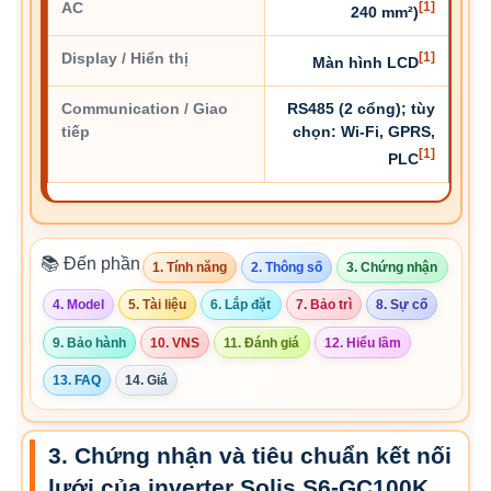
AC
[1]
240 mm²)
Display / Hiển thị
[1]
Màn hình LCD
Communication / Giao
RS485 (2 cổng); tùy
tiếp
chọn: Wi-Fi, GPRS,
[1]
PLC
📚 Đến phần
1. Tính năng
2. Thông số
3. Chứng nhận
4. Model
5. Tài liệu
6. Lắp đặt
7. Bảo trì
8. Sự cố
9. Bảo hành
10. VNS
11. Đánh giá
12. Hiểu lầm
13. FAQ
14. Giá
3. Chứng nhận và tiêu chuẩn kết nối
lưới của inverter Solis S6-GC100K