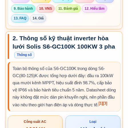
9. Bảo hành
10. VNS
11. Đánh giá
12. Hiểu lầm
13. FAQ
14. Giá
2. Thông số kỹ thuật inverter hòa
lưới Solis S6-GC100K 100KW 3 pha
Thông số
Toàn bộ thông số của S6-GC100K trong dòng S6-
GC(80-125)K được tổng hợp dưới đây: đầu ra 100kW
qua mười kênh MPPT, hiệu suất đỉnh 98.7%, cấp bảo
vệ IP66 và bảo hành tiêu chuẩn 5 năm. Datasheet dòng
này không đặt mức dàn pin khuyến nghị, nên phần đầu
[1]
[3]
vào nêu theo giới hạn điện áp và dòng thực tế.
Công suất AC
Loại