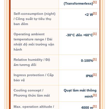
[1]
(Transformerless)
Self-consumption (night)
[1]
<2 W
/ Công suất tự tiêu thụ
ban đêm
Operating ambient
[1]
-30°C đến +60°C
temperature range / Dải
nhiệt độ môi trường vận
hành
Relative humidity / Độ
[1]
0-100%
ẩm tương đối
Ingress protection / Cấp
[1]
IP66
bảo vệ
Cooling concept /
Quạt làm mát thông
Phương thức làm mát
[1]
minh
Max. operation altitude /
[1]
4000 m