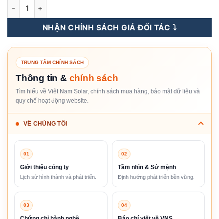
S6-GC100K - Inverter Hòa Lưới Solis 100KW 3 Pha số lượng
NHẬN CHÍNH SÁCH GIÁ ĐỐI TÁC ⤵️
TRUNG TÂM CHÍNH SÁCH
Thông tin &
chính sách
Tìm hiểu về Việt Nam Solar, chính sách mua hàng, bảo mật dữ liệu và
quy chế hoạt động website.
VỀ CHÚNG TÔI
01
02
Giới thiệu công ty
Tầm nhìn & Sứ mệnh
Lịch sử hình thành và phát triển.
Định hướng phát triển bền vững.
03
04
Chứng chỉ hành nghề
Báo chí viết về VNS