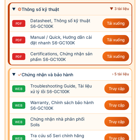
⚙
Thông số kỹ thuật
▼ 3 tài liệu
Datasheet, Thông số kỹ thuật
Tải xuống
PDF
S6-GC100K
Manual / Quick, Hướng dẫn cài
Tải xuống
PDF
đặt nhanh S6-GC100K
Certifications, Chứng nhận sản
Tải xuống
PDF
phẩm S6-GC100K
✓
Chứng nhận và bảo hành
› 5 tài liệu
Troubleshooting Guide, Tài liệu
Truy cập
WEB
xử lý lỗi S6-GC100K
Warranty, Chính sách bảo hành
Truy cập
WEB
S6-GC100K
Chứng nhận nhà phân phối
Truy cập
WEB
Solis
Tra cứu số Seri chính hãng
Truy cập
WEB