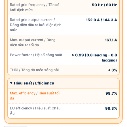
Rated grid frequency / Tần số
50 Hz / 60 Hz
lưới định mức
Rated grid output current /
152.0 A / 144.3 A
Dòng điện đầu ra lưới điện định
mức
Max. output current / Dòng
167.1 A
điện đầu ra tối đa
Power factor / Hệ số công suất
> 0.99 (0.8 leading – 0.8
lagging)
THDi / Tổng độ méo sóng hài
< 3%
Hiệu suất / Efficiency
Max. efficiency
/
Hiệu suất tối
98.7%
đa
EU efficiency / Hiệu suất Châu
98.3%
Âu