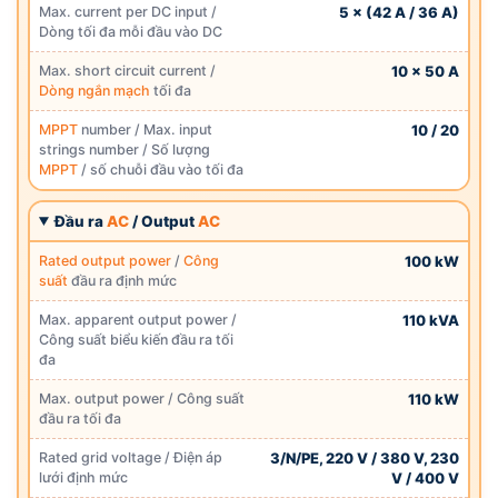
Max. current per DC input /
5 × (42 A / 36 A)
Dòng tối đa mỗi đầu vào DC
Max. short circuit current /
10 × 50 A
Dòng ngắn mạch
tối đa
MPPT
number / Max. input
10 / 20
strings number / Số lượng
MPPT
/ số chuỗi đầu vào tối đa
Đầu ra
AC
/ Output
AC
Rated output power
/
Công
100 kW
suất
đầu ra định mức
Max. apparent output power /
110 kVA
Công suất biểu kiến đầu ra tối
đa
Max. output power / Công suất
110 kW
đầu ra tối đa
Rated grid voltage / Điện áp
3/N/PE, 220 V / 380 V, 230
lưới định mức
V / 400 V