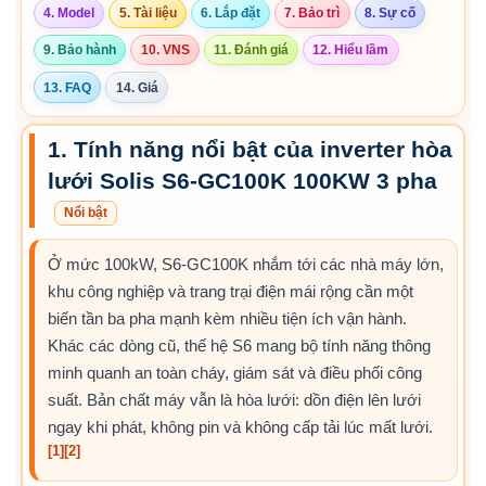
4. Model
5. Tài liệu
6. Lắp đặt
7. Bảo trì
8. Sự cố
9. Bảo hành
10. VNS
11. Đánh giá
12. Hiểu lầm
13. FAQ
14. Giá
1. Tính năng nổi bật của inverter hòa
lưới Solis S6-GC100K 100KW 3 pha
Nổi bật
Ở mức 100kW, S6-GC100K nhắm tới các nhà máy lớn,
khu công nghiệp và trang trại điện mái rộng cần một
biến tần ba pha mạnh kèm nhiều tiện ích vận hành.
Khác các dòng cũ, thế hệ S6 mang bộ tính năng thông
minh quanh an toàn cháy, giám sát và điều phối công
suất. Bản chất máy vẫn là hòa lưới: dồn điện lên lưới
ngay khi phát, không pin và không cấp tải lúc mất lưới.
[1]
[2]