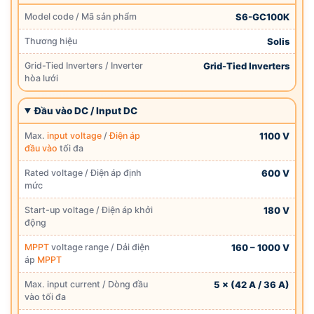
Model code / Mã sản phẩm
S6-GC100K
Thương hiệu
Solis
Grid-Tied Inverters / Inverter
Grid-Tied Inverters
hòa lưới
Đầu vào DC / Input DC
Max.
input voltage
/
Điện áp
1100 V
đầu vào
tối đa
Rated voltage / Điện áp định
600 V
mức
Start-up voltage / Điện áp khởi
180 V
động
MPPT
voltage range / Dải điện
160 – 1000 V
áp
MPPT
Max. input current / Dòng đầu
5 × (42 A / 36 A)
vào tối đa