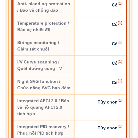
Anti-islanding protection
[1]
Có
/ Bảo vệ chống đảo
Temperature protection /
[1]
Có
Bảo vệ nhiệt độ
Strings monitoring /
[1]
Có
Giám sát chuỗi
I/V Curve scanning /
[1]
Có
Quét đường cong I-V
Night SVG function /
[1]
Có
Chức năng SVG ban đêm
Integrated AFCI 2.0 / Bảo
[1]
Tùy chọn
vệ hồ quang AFCI 2.0
tích hợp
Integrated PID recovery /
[1]
Tùy chọn
Phục hồi PID tích hợp