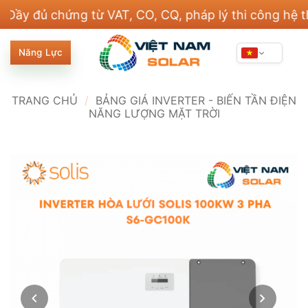
Bỏ
 chứng từ VAT, CO, CQ, pháp lý thi công hệ thống đ
qua
nội
Năng Lực
dung
TRANG CHỦ
/
BẢNG GIÁ INVERTER - BIẾN TẦN ĐIỆN
NĂNG LƯỢNG MẶT TRỜI