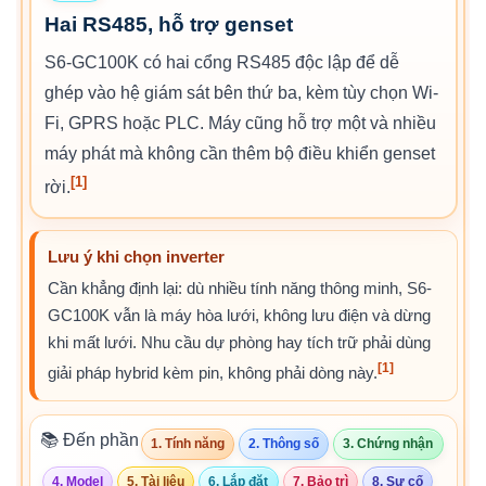
Hai RS485, hỗ trợ genset
S6-GC100K có hai cổng RS485 độc lập để dễ
ghép vào hệ giám sát bên thứ ba, kèm tùy chọn Wi-
Fi, GPRS hoặc PLC. Máy cũng hỗ trợ một và nhiều
máy phát mà không cần thêm bộ điều khiển genset
[1]
rời.
Lưu ý khi chọn inverter
Cần khẳng định lại: dù nhiều tính năng thông minh, S6-
GC100K vẫn là máy hòa lưới, không lưu điện và dừng
khi mất lưới. Nhu cầu dự phòng hay tích trữ phải dùng
[1]
giải pháp hybrid kèm pin, không phải dòng này.
📚 Đến phần
1. Tính năng
2. Thông số
3. Chứng nhận
4. Model
5. Tài liệu
6. Lắp đặt
7. Bảo trì
8. Sự cố