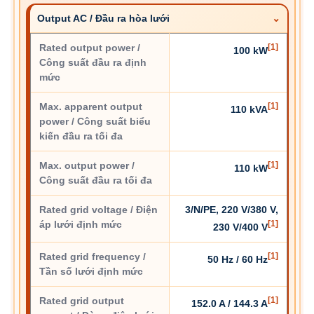
Output AC / Đầu ra hòa lưới
Rated output power /
[1]
100 kW
Công suất đầu ra định
mức
Max. apparent output
[1]
110 kVA
power / Công suất biểu
kiến đầu ra tối đa
Max. output power /
[1]
110 kW
Công suất đầu ra tối đa
Rated grid voltage / Điện
3/N/PE, 220 V/380 V,
áp lưới định mức
[1]
230 V/400 V
Rated grid frequency /
[1]
50 Hz / 60 Hz
Tần số lưới định mức
Rated grid output
[1]
152.0 A / 144.3 A