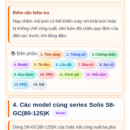
Điểm cần kiểm tra
Nạp nhầm mã lưới có thể khiến máy rớt khỏi lưới hoặc
bị khống chế công suất, nên luôn đối chiếu quy định của
điện lực trước khi đóng điện.
📚 Đến phần
1. Tính năng
2. Thông số
3. Chứng nhận
4. Model
5. Tài liệu
6. Lắp đặt
7. Bảo trì
8. Sự cố
9. Bảo hành
10. VNS
11. Đánh giá
12. Hiểu lầm
13. FAQ
14. Giá
4. Các model cùng series Solis S6-
GC(80-125)K
Model
Dòng S6-GC(80-125)K của Solis trải công suất ba pha