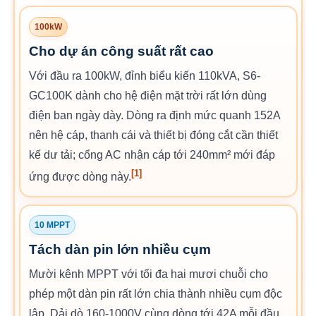
100kW
Cho dự án công suất rất cao
Với đầu ra 100kW, đỉnh biểu kiến 110kVA, S6-
GC100K dành cho hệ điện mặt trời rất lớn dùng
điện ban ngày dày. Dòng ra định mức quanh 152A
nên hệ cáp, thanh cái và thiết bị đóng cắt cần thiết
kế dư tải; cổng AC nhận cáp tới 240mm² mới đáp
[1]
ứng được dòng này.
10 MPPT
Tách dàn pin lớn nhiều cụm
Mười kênh MPPT với tối đa hai mươi chuỗi cho
phép một dàn pin rất lớn chia thành nhiều cụm độc
lập. Dải dò 160-1000V cùng dòng tới 42A mỗi đầu