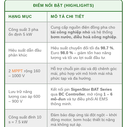
ĐIỂM NỔI BẬT (HIGHLIGHTS)
HẠNG MỤC
MÔ TẢ CHI TIẾT
Cung cấp nguồn điện đồng pha cho
Công suất 3 pha
tải công nghiệp nhỏ
và hệ thống
ổn định 5 kW
bơm nước, điều hoà công nghiệp
.
Hiệu suất chuyển đổi tối đa
98.7 %
,
Hiệu suất dẫn đầu
Euro
98.0 %
– giảm tổn hao năng
phân khúc
lượng và tối ưu lợi suất đầu tư.
Hỗ trợ chuỗi pin dài và độ chênh góc
2
MPPT
rộng 160
mái, phù hợp với mô hình mái nhà
– 1000 V
phức tạp và đa hướng.
Kết nối pin
SigenStor BAT Series
Lưu trữ năng
qua
BC Controller
, mở rộng
1 – 6
lượng cao áp 600
mô-đun
và tự điều phối AI EMS
– 900 V
thông minh.
Đảm bảo đáp ứng tải đột ngột – khởi
Công suất đỉnh 10
động motor, bơm hoặc thiết bị nặng
s = 7.5 kW
mà không sụt áp.