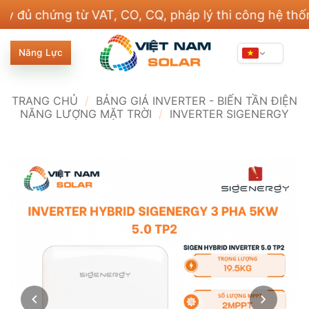
Bỏ
hứng từ VAT, CO, CQ, pháp lý thi công hệ thống điệ
qua
nội
Năng Lực
dung
TRANG CHỦ
/
BẢNG GIÁ INVERTER - BIẾN TẦN ĐIỆN
NĂNG LƯỢNG MẶT TRỜI
/
INVERTER SIGENERGY