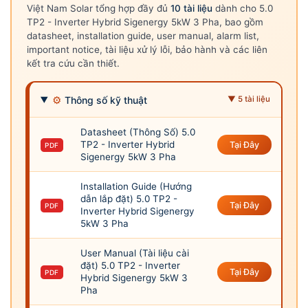
Việt Nam Solar tổng hợp đầy đủ
10 tài liệu
dành cho 5.0
TP2 - Inverter Hybrid Sigenergy 5kW 3 Pha, bao gồm
datasheet, installation guide, user manual, alarm list,
important notice, tài liệu xử lý lỗi, bảo hành và các liên
kết tra cứu cần thiết.
⚙
Thông số kỹ thuật
▼ 5 tài liệu
Datasheet (Thông Số) 5.0
TP2 - Inverter Hybrid
Tại Đây
PDF
Sigenergy 5kW 3 Pha
Installation Guide (Hướng
dẫn lắp đặt) 5.0 TP2 -
Tại Đây
PDF
Inverter Hybrid Sigenergy
5kW 3 Pha
User Manual (Tài liệu cài
đặt) 5.0 TP2 - Inverter
Tại Đây
PDF
Hybrid Sigenergy 5kW 3
Pha