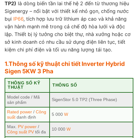
TP2)
là dòng biến tần lai thế hệ 2 đến từ thương hiệu
Sigenergy – nổi bật với thiết kế nhỏ gọn, chống nước
bụi
IP66
, tích hợp lưu trữ lithium áp cao và khả năng
vận hành mạnh mẽ trong cả chế độ hòa lưới và độc
lập. Thiết bị lý tưởng cho biệt thự, nhà xưởng hoặc cơ
sở kinh doanh có nhu cầu sử dụng điện liên tục, tiết
kiệm chi phí điện và tối ưu năng lượng tái tạo.
1.Thông số kỹ thuật chi tiết Inverter Hybrid
Sigen 5KW 3 Pha
THÔNG SỐ KỸ
THÔNG SỐ
THUẬT
Model code / Mã
SigenStor 5.0 TP2 (Three Phase)
sản phẩm
Rated power
/
Công
5 000
W
suất
danh định
Max.
PV power
/
10 000
W
Công suất PV
tối đa