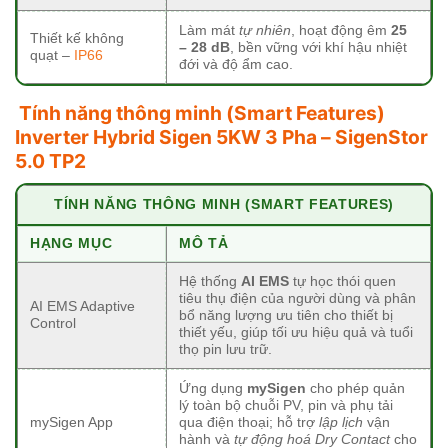
Làm mát
tự nhiên
, hoạt động êm
25
Thiết kế không
– 28 dB
, bền vững với khí hậu nhiệt
quạt –
IP66
đới và độ ẩm cao.
Tính năng thông minh (Smart Features)
Inverter Hybrid Sigen 5KW 3 Pha – SigenStor
5.0 TP2
TÍNH NĂNG THÔNG MINH (SMART FEATURES)
HẠNG MỤC
MÔ TẢ
Hệ thống
AI EMS
tự học thói quen
tiêu thụ điện của người dùng và phân
AI EMS Adaptive
bổ năng lượng ưu tiên cho thiết bị
Control
thiết yếu, giúp tối ưu hiệu quả và tuổi
thọ pin lưu trữ.
Ứng dụng
mySigen
cho phép quản
lý toàn bộ chuỗi PV, pin và phụ tải
mySigen App
qua điện thoại; hỗ trợ
lập lịch
vận
hành và
tự động hoá Dry Contact
cho