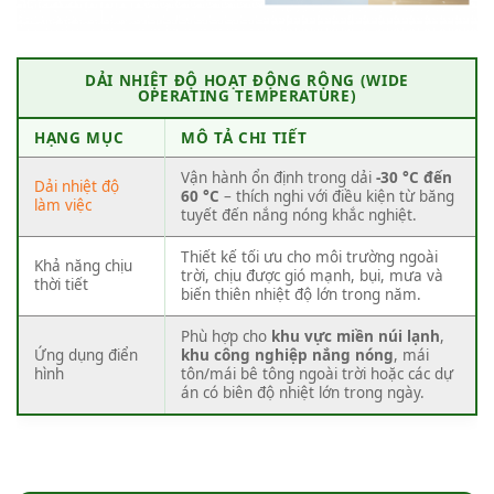
DẢI NHIỆT ĐỘ HOẠT ĐỘNG RỘNG (WIDE
OPERATING TEMPERATURE)
HẠNG MỤC
MÔ TẢ CHI TIẾT
Vận hành ổn định trong dải
-30 °C đến
Dải nhiệt độ
60 °C
– thích nghi với điều kiện từ băng
làm việc
tuyết đến nắng nóng khắc nghiệt.
Thiết kế tối ưu cho môi trường ngoài
Khả năng chịu
trời, chịu được gió mạnh, bụi, mưa và
thời tiết
biến thiên nhiệt độ lớn trong năm.
Phù hợp cho
khu vực miền núi lạnh
,
Ứng dụng điển
khu công nghiệp nắng nóng
, mái
hình
tôn/mái bê tông ngoài trời hoặc các dự
án có biên độ nhiệt lớn trong ngày.