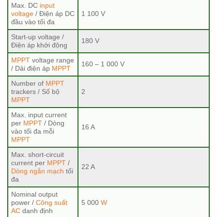
Max. DC
input
voltage
/ Điện áp DC
1 100 V
đầu vào tối đa
Start-up voltage /
180 V
Điện áp khởi động
MPPT
voltage range
160 – 1 000 V
/ Dải điện áp
MPPT
Number of
MPPT
trackers / Số bộ
2
MPPT
Max. input current
per
MPPT
/ Dòng
16 A
vào tối đa mỗi
MPPT
Max. short-circuit
current per
MPPT
/
22 A
Dòng ngắn mạch
tối
đa
Nominal output
power /
Công suất
5 000
W
AC
danh định