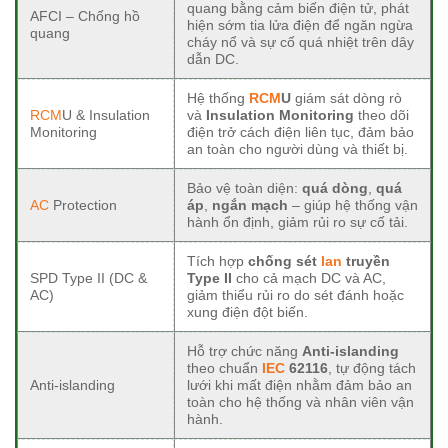
quang bằng cảm biến điện tử, phát
AFCI – Chống hồ
hiện sớm tia lửa điện để ngăn ngừa
quang
cháy nổ và sự cố quá nhiệt trên dây
dẫn DC.
Hệ thống
RCM
U
giám sát dòng rò
RCM
U & Insulation
và
Insulation Monitoring
theo dõi
Monitoring
điện trở cách điện liên tục, đảm bảo
an toàn cho người dùng và thiết bị.
Bảo vệ toàn diện:
quá dòng
,
quá
AC
Protection
áp
,
ngắn mạch
– giúp hệ thống vận
hành ổn định, giảm rủi ro sự cố tải.
Tích hợp
chống sét
lan
truyền
SPD Type II (DC &
Type II
cho cả mạch DC và AC,
AC)
giảm thiểu rủi ro do sét đánh hoặc
xung điện đột biến.
Hỗ trợ chức năng
Anti-islanding
theo chuẩn
IEC
62116
, tự động tách
Anti-islanding
lưới khi mất điện nhằm đảm bảo an
toàn cho hệ thống và nhân viên vận
hành.