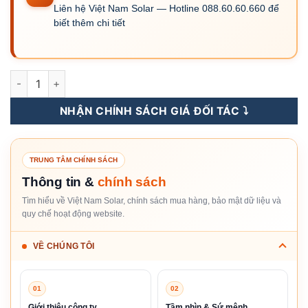
Liên hệ Việt Nam Solar — Hotline 088.60.60.660 để
biết thêm chi tiết
5.0 TP2 - Inverter Hybrid Sigenergy 5KW 3 Pha số lượng
NHẬN CHÍNH SÁCH GIÁ ĐỐI TÁC ⤵️
TRUNG TÂM CHÍNH SÁCH
Thông tin &
chính sách
Tìm hiểu về Việt Nam Solar, chính sách mua hàng, bảo mật dữ liệu và
quy chế hoạt động website.
VỀ CHÚNG TÔI
01
02
Giới thiệu công ty
Tầm nhìn & Sứ mệnh