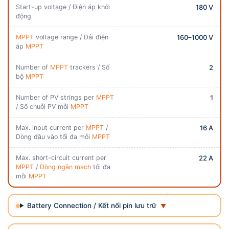
Start-up voltage / Điện áp khởi
180 V
động
MPPT
voltage range / Dải điện
160–1000 V
áp
MPPT
Number of
MPPT
trackers / Số
2
bộ
MPPT
Number of PV strings per
MPPT
1
/ Số chuỗi PV mỗi
MPPT
Max. input current per
MPPT
/
16 A
Dòng đầu vào tối đa mỗi
MPPT
Max. short-circuit current per
22 A
MPPT
/
Dòng ngắn mạch
tối đa
mỗi
MPPT
Battery Connection / Kết nối pin lưu trữ