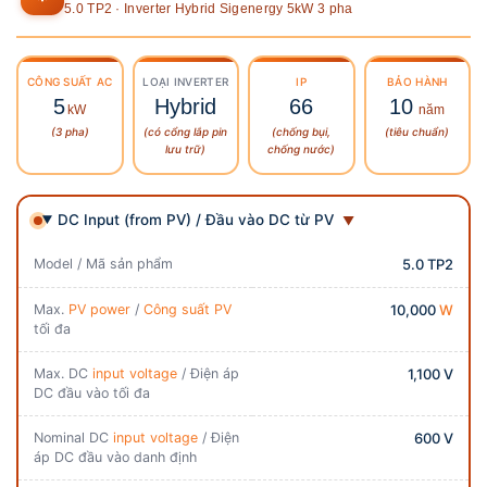
5.0 TP2 · Inverter Hybrid Sigenergy 5kW 3 pha
CÔNG SUẤT
AC
LOẠI INVERTER
IP
BẢO HÀNH
5
Hybrid
66
10
kW
năm
(3 pha)
(có cổng lắp pin
(chống bụi,
(tiêu chuẩn)
lưu trữ)
chống nước)
DC Input (from PV) / Đầu vào DC từ PV
Model / Mã sản phẩm
5.0 TP2
Max.
PV power
/
Công suất PV
10,000
W
tối đa
Max. DC
input voltage
/ Điện áp
1,100 V
DC đầu vào tối đa
Nominal DC
input voltage
/ Điện
600 V
áp DC đầu vào danh định