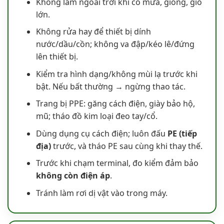
Không làm ngoài trời khi có mưa, giông, gió
lớn.
Không rửa hay để thiết bị dính
nước/dầu/cồn; không va đập/kéo lê/đứng
lên thiết bị.
Kiểm tra hình dạng/không mùi lạ trước khi
bật. Nếu bất thường → ngừng thao tác.
Trang bị PPE: găng cách điện, giày bảo hộ,
mũ; tháo đồ kim loại đeo tay/cổ.
Dùng dụng cụ cách điện; luôn đấu
PE (tiếp
địa)
trước, và tháo PE sau cùng khi thay thế.
Trước khi chạm terminal, đo kiểm đảm bảo
không còn điện áp
.
Tránh làm rơi dị vật vào trong máy.