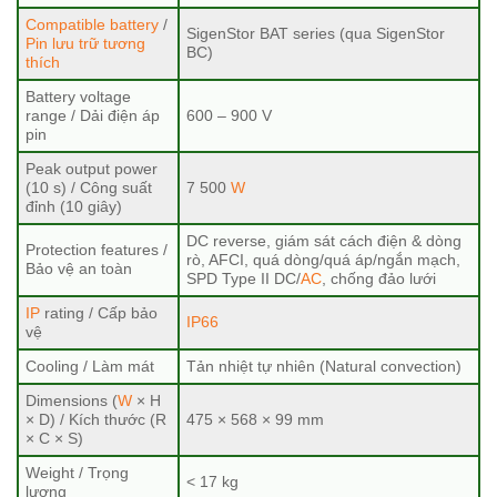
Compatible battery
/
SigenStor BAT series (qua SigenStor
Pin lưu trữ tương
BC)
thích
Battery voltage
range / Dải điện áp
600 – 900 V
pin
Peak output power
(10 s) / Công suất
7 500
W
đỉnh (10 giây)
DC reverse, giám sát cách điện & dòng
Protection features /
rò, AFCI, quá dòng/quá áp/ngắn mạch,
Bảo vệ an toàn
SPD Type II DC/
AC
, chống đảo lưới
IP
rating / Cấp bảo
IP66
vệ
Cooling / Làm mát
Tản nhiệt tự nhiên (Natural convection)
Dimensions (
W
× H
× D) / Kích thước (R
475 × 568 × 99 mm
× C × S)
Weight / Trọng
< 17 kg
lượng