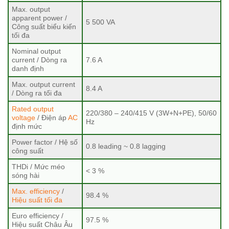
Max. output
apparent power /
5 500 VA
Công suất biểu kiến
tối đa
Nominal output
current / Dòng ra
7.6 A
danh định
Max. output current
8.4 A
/ Dòng ra tối đa
Rated output
220/380 – 240/415 V (3W+N+PE), 50/60
voltage
/ Điện áp
AC
Hz
định mức
Power factor / Hệ số
0.8 leading ~ 0.8 lagging
công suất
THDi / Mức méo
< 3 %
sóng hài
Max. efficiency
/
98.4 %
Hiệu suất tối đa
Euro efficiency /
97.5 %
Hiệu suất Châu Âu