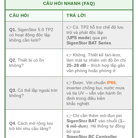
CÂU HỎI NHANH (FAQ)
CÂU HỎI
TRẢ LỜI
👉 Có. TP2 hỗ trợ chế độ lưu
Q1.
SigenStor 5.0 TP2
trữ và phát độc lập
có hoạt động độc lập
(
UPS mode
) qua pin
không cần lưới?
SigenStor BAT Series
.
👉 Không. Thiết kế
fan-less
,
Q2.
Thiết bị có ồn
làm mát tự nhiên với độ ồn chỉ
không?
25–28 dB
– thích hợp lắp gần
văn phòng hoặc phòng ở.
👉 Được. Với chuẩn
IP66
,
inverter chống bụi, nước mưa
Q3.
Có thể lắp ngoài trời
và tia UV – vẫn vận hành ổn
không?
định trong điều kiện
khắc nghiệt.
👉 Chỉ cần thêm mô-đun pin
SigenStor BAT
vào chuỗi (
1–
Q4.
Cách mở rộng lưu
6 mô-đun
). Hệ thống tự đồng
trữ khi nhu cầu tăng?
bộ qua
SigenStor BC Controller
.