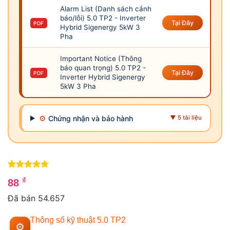
Alarm List (Danh sách cảnh
báo/lỗi) 5.0 TP2 - Inverter
Tại Đây
PDF
Hybrid Sigenergy 5kW 3
Pha
Important Notice (Thông
báo quan trọng) 5.0 TP2 -
Tại Đây
PDF
Inverter Hybrid Sigenergy
5kW 3 Pha
⚙
Chứng nhận và bảo hành
▼ 5 tài liệu
5
2
trên 5
₫
88
dựa trên
4
đánh giá
Đã bán 54.657
Thông số kỹ thuật 5.0 TP2
⚙