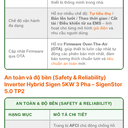
thiết bị thông minh trong nhà.
Hỗ trợ nhiều chế độ:
Tự tiêu thụ
/
Bán lên lưới
/
Theo thời gian
/
Cắt
Chế độ vận hành
tải
/
Điều khiển từ xa EMS
– linh
đa dạng
hoạt cho từng mô hình
giá điện
và
nhu cầu người dùng.
Hỗ trợ
Firmware Over-The-Air
(OTA)
, giúp thiết bị luôn cập nhật tự
Cập nhật Firmware
động các phiên bản mới nhất, đảm
qua OTA
bảo tương thích chuẩn lưới và
tiêu
chuẩn an toàn
mới.
An toàn và độ bền (Safety & Reliability)
Inverter Hybrid Sigen 5KW 3 Pha – SigenStor
5.0 TP2
AN TOÀN & ĐỘ BỀN (SAFETY & RELIABILITY)
HẠNG MỤC
MÔ TẢ CHI TIẾT
Trang bị
AFCI
chủ động chống hồ