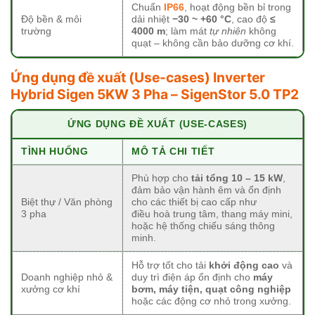
Chuẩn
IP66
, hoạt động bền bỉ trong
Độ bền & môi
dải nhiệt
−30 ~ +60 °C
, cao độ
≤
trường
4000 m
; làm mát
tự nhiên
không
quạt – không cần bảo dưỡng cơ khí.
Ứng dụng đề xuất (Use-cases)
Inverter
Hybrid Sigen 5KW 3 Pha – SigenStor 5.0 TP2
ỨNG DỤNG ĐỀ XUẤT (USE-CASES)
TÌNH HUỐNG
MÔ TẢ CHI TIẾT
Phù hợp cho
tải tổng 10 – 15 kW
,
đảm bảo vận hành êm và ổn định
Biệt thự / Văn phòng
cho các thiết bị cao cấp như
3 pha
điều hoà trung tâm, thang máy mini,
hoặc hệ thống chiếu sáng thông
minh.
Hỗ trợ tốt cho tải
khởi động cao
và
Doanh nghiệp nhỏ &
duy trì điện áp ổn định cho
máy
xưởng cơ khí
bơm, máy tiện, quạt công nghiệp
hoặc các động cơ nhỏ trong xưởng.