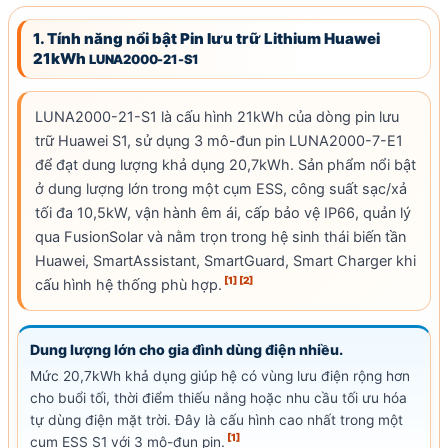
1. Tính năng nổi bật Pin lưu trữ
Lithium Huawei
21kWh
LUNA2000-21-S1
LUNA2000-21-S1 là cấu hình 21kWh của dòng
pin lưu
trữ Huawei
S1, sử dụng 3 mô-đun pin LUNA2000-7-E1
để đạt
dung lượng khả dụng
20,7kWh. Sản phẩm nổi bật
ở dung lượng lớn trong một cụm ESS,
công suất sạc
/xả
tối đa 10,5kW, vận hành êm ái, cấp bảo vệ
IP66
, quản lý
qua Fusion
Solar
và nằm trọn trong hệ sinh thái
biến tần
Huawei
, SmartAssistant, SmartGuard, Smart Charger khi
[1]
[2]
cấu hình hệ thống phù hợp.
Dung lượng lớn cho gia đình dùng điện nhiều.
Mức 20,7kWh khả dụng giúp hệ có vùng lưu điện rộng hơn
cho buổi tối, thời điểm thiếu nắng hoặc nhu cầu tối ưu hóa
tự dùng
điện mặt trời
. Đây là cấu hình cao nhất trong một
[1]
cụm ESS S1 với 3 mô-đun pin.