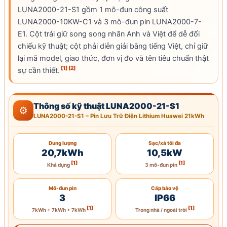
LUNA2000-21-S1 gồm 1 mô-đun công suất
LUNA2000-10KW-C1 và 3 mô-đun pin LUNA2000-7-
E1. Cột trái giữ song song nhãn Anh và Việt để dễ đối
chiếu kỹ thuật; cột phải diễn giải bằng tiếng Việt, chỉ giữ
lại mã model, giao thức, đơn vị đo và tên tiêu chuẩn thật
[1]
[2]
sự cần thiết.
Thông số kỹ thuật LUNA2000-21-S1
⚙
LUNA2000-21-S1 – Pin Lưu Trữ Điện
Lithium Huawei
21kWh
Dung lượng
Sạc/xả tối đa
20,7kWh
10,5kW
[1]
[1]
Khả dụng
3 mô-đun pin
Mô-đun pin
Cấp bảo vệ
3
IP66
[1]
[1]
7kWh + 7kWh + 7kWh
Trong nhà / ngoài trời