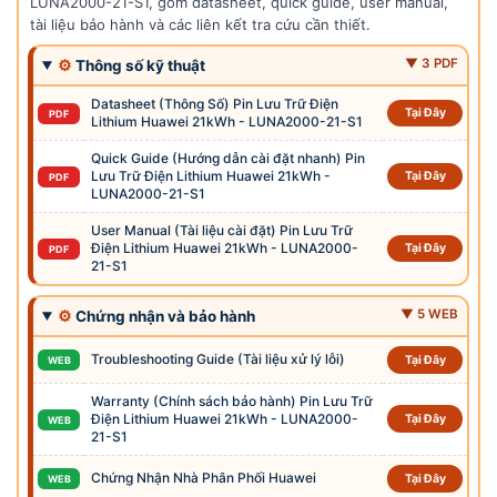
LUNA2000-21-S1, gồm datasheet, quick guide, user manual,
tài liệu bảo hành và các liên kết tra cứu cần thiết.
▼ 3 PDF
⚙
Thông số kỹ thuật
Datasheet (Thông Số) Pin Lưu Trữ Điện
Tại Đây
PDF
Lithium Huawei 21kWh - LUNA2000-21-S1
Quick Guide (Hướng dẫn cài đặt nhanh) Pin
Lưu Trữ Điện Lithium Huawei 21kWh -
Tại Đây
PDF
LUNA2000-21-S1
User Manual (Tài liệu cài đặt) Pin Lưu Trữ
Điện Lithium Huawei 21kWh - LUNA2000-
Tại Đây
PDF
21-S1
▼ 5 WEB
⚙
Chứng nhận và bảo hành
Troubleshooting Guide (Tài liệu xử lý lỗi)
Tại Đây
WEB
Warranty (Chính sách bảo hành) Pin Lưu Trữ
Điện Lithium Huawei 21kWh - LUNA2000-
Tại Đây
WEB
21-S1
Chứng Nhận Nhà Phân Phối Huawei
Tại Đây
WEB