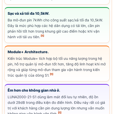
Sạc và xả tối đa 10,5kW.
Ba mô-đun pin 7kWh cho
công suất sạc
/xả tối đa 10,5kW.
Đây là mức phù hợp các hệ dân dụng có tải lớn, cần pin
phản hồi tốt hơn trong khung giờ cao điểm hoặc khi vận
[1]
hành với tải ưu tiên.
Module+ Architecture.
Kiến trúc Module+ tích hợp bộ tối ưu năng lượng trong hệ
pin, hỗ trợ quản lý mô-đun tốt hơn, tăng độ linh hoạt khi mở
rộng và giúp từng mô-đun tham gia vận hành trong kiến
[1]
trúc quản lý của dòng S1.
Êm hơn cho không gian nhà ở.
LUNA2000-21-S1 dùng làm mát đối lưu tự nhiên, độ ồn
dưới 29dB trong điều kiện đo điển hình. Điều này rất có giá
trị với khách hàng cần pin dung lượng lớn nhưng vẫn muốn
[1]
không gian vận hành yên tĩnh.