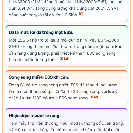
LUNA2000-21-S1 dùng 3 mô-đun LUNA2000-7-E1, mỗi mô-
đun 6,9kWh. Tổng
dung lượng khả dụng
đạt 20,7kWh và
[1]
công suất sạc
/xả tối đa đạt 10,5kW.
Đã là mức tối đa trong một ESS.
Một ESS S1 hỗ trợ tối đa 3 mô-đun pin. Vì vậy LUNA2000-
21-S1 không thêm mô-đun thứ tư trong cùng một cụm; khi
cần tăng dung lượng, phải thiết kế thêm ESS song song
[1]
[2]
theo biến tần tương thích.
Song song nhiều ESS khi cần.
Dòng S1 hỗ trợ song song nhiều ESS để tăng dung lượng.
Danh mục thông số ghi tối đa 4 ESS song song, với lưu ý
[1]
[2]
chỉ biến tần MB0 hỗ trợ 4 ESS song song.
Nhận diện model rõ ràng.
Tem máy thể hiện thương hiệu, model, thông số quan trọng,
ký hiệu chứng nhận, tên công ty và nơi sản xuất. Khi nhận