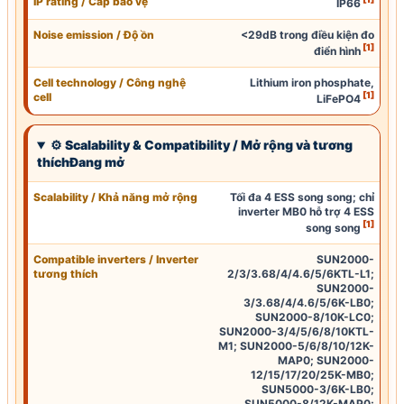
IP
rating / Cấp bảo vệ
IP66
Noise emission / Độ ồn
<29dB trong điều kiện đo
[1]
điển hình
Cell technology
/
Công nghệ
Lithium iron phosphate,
[1]
cell
LiFePO4
⚙ Scalability & Compatibility / Mở rộng và tương
thíchĐang mở
Scalability / Khả năng mở rộng
Tối đa 4 ESS song song; chỉ
inverter MB0 hỗ trợ 4 ESS
[1]
song song
Compatible inverters / Inverter
SUN2000-
tương thích
2/3/3.68/4/4.6/5/6KTL-L1;
SUN2000-
3/3.68/4/4.6/5/6K-LB0;
SUN2000-8/10K-LC0;
SUN2000-3/4/5/6/8/10KTL-
M1; SUN2000-5/6/8/10/12K-
MAP0; SUN2000-
12/15/17/20/25K-MB0;
SUN5000-3/6K-LB0;
SUN5000-8/12K-MAP0;