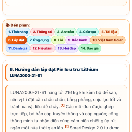
📚 Đến phần:
1. Tính năng
2. Thông số
3. An toàn
4. Cấu tạo
5. Tài liệu
6. Lắp đặt
7. Ứng dụng
8. Lỗi
9. Bảo hành
10. Việt Nam Solar
11. Đánh giá
12. Hiểu lầm
13. Hỏi đáp
14. Báo giá
6. Hướng dẫn lắp đặt Pin lưu trữ Lithium
LUNA2000-21-S1
LUNA2000-21-S1 nặng tới 216 kg khi kèm bộ đế sàn,
nên vị trí đặt cần chắc chắn, bằng phẳng, chịu lực tốt và
[2]
tránh xa vật liệu dễ cháy.
Các mô-đun được ghép
trực tiếp, bỏ hẳn cáp truyền thông và cáp nguồn; cổng
thông minh tự nhận diện cùng cảm biến nhiệt giúp rút
[1]
ngắn một nửa thời gian lắp.
SmartDesign 2.0 tự dựng