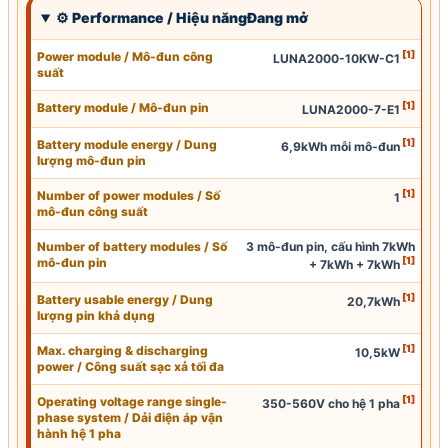
⚙ Performance / Hiệu năngĐang mở
[1]
Power module / Mô-đun công
LUNA2000-10KW-C1
suất
[1]
Battery module / Mô-đun pin
LUNA2000-7-E1
[1]
Battery module energy / Dung
6,9kWh mỗi mô-đun
lượng mô-đun pin
[1]
Number of power modules / Số
1
mô-đun công suất
Number of battery modules / Số
3 mô-đun pin, cấu hình 7kWh
[1]
mô-đun pin
+ 7kWh + 7kWh
[1]
Battery usable energy / Dung
20,7kWh
lượng pin khả dụng
[1]
Max. charging & discharging
10,5kW
power /
Công suất sạc
xả tối đa
[1]
Operating voltage range single-
350-560V cho hệ 1 pha
phase system / Dải điện áp vận
hành hệ 1 pha