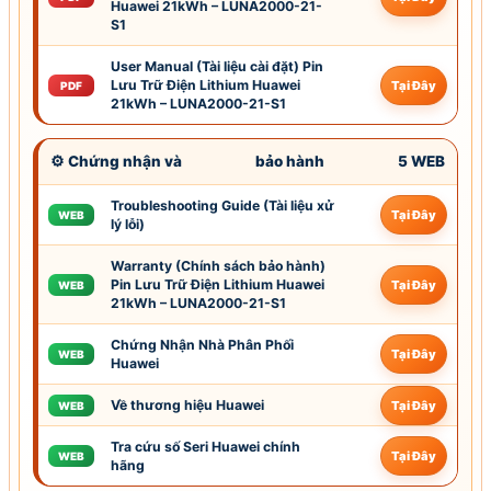
Huawei 21kWh – LUNA2000-21-
S1
User Manual (Tài liệu cài đặt) Pin
Lưu Trữ Điện Lithium Huawei
Tại Đây
PDF
21kWh – LUNA2000-21-S1
⚙ Chứng nhận và
bảo hành
5 WEB
Troubleshooting Guide (Tài liệu xử
Tại Đây
WEB
lý lỗi)
Warranty (Chính sách
bảo hành
)
Pin Lưu Trữ Điện Lithium Huawei
Tại Đây
WEB
21kWh – LUNA2000-21-S1
Chứng Nhận Nhà Phân Phối
Tại Đây
WEB
Huawei
Về thương hiệu Huawei
Tại Đây
WEB
Tra cứu số Seri Huawei chính
Tại Đây
WEB
hãng