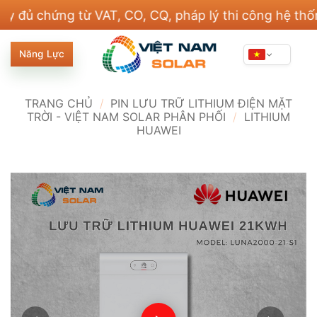
Bỏ
ứng từ VAT, CO, CQ, pháp lý thi công hệ thống điện
qua
nội
Năng Lực
dung
TRANG CHỦ
/
PIN LƯU TRỮ LITHIUM ĐIỆN MẶT
TRỜI - VIỆT NAM SOLAR PHÂN PHỐI
/
LITHIUM
HUAWEI