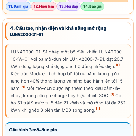
11. Đánh giá
12. Hiểu lầm
13. Hỏi đáp
14. Báo giá
4. Cấu tạo, nhận diện và khả năng mở rộng
LUNA2000-21-S1
LUNA2000-21-S1 ghép một bộ điều khiển LUNA2000-
10KW-C1 với ba mô-đun pin LUNA2000-7-E1, đạt 20,7
[1]
kWh
dung lượng khả dụng
cho hộ dùng nhiều điện.
Kiến trúc Module+ tích hợp bộ tối ưu năng lượng giúp
tăng hơn 40% thông lượng và nâng
bảo hành
lên tới 15
[1]
năm.
Mỗi mô-đun được lắp thêm theo kiểu cắm-là-
[1]
chạy, không cần precharge hay hiệu chỉnh
SOC
.
Cả
họ S1 trải 9 mức từ 5 đến 21
kWh
và mở rộng tối đa 252
[1]
kWh
khi ghép 3 biến tần MB0 song song.
Cấu hình 3 mô-đun pin.