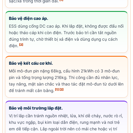
sạc/xả trong thời gian dài.
Bảo vệ điện cao áp.
ESS dùng cổng DC cao áp. Khi lắp đặt, không được đấu nối
hoặc tháo cáp khi còn điện. Trước bảo trì cần tắt nguồn
đúng trình tự, chờ thiết bị xả điện và dùng dụng cụ cách
[2]
điện.
Bảo vệ kết cấu cơ khí.
Mỗi mô-đun pin nặng 68kg, cấu hình 21kWh có 3 mô-đun
pin và tổng trọng lượng 216kg. Thi công cần đủ nhân lực,
tay nâng, mặt sàn chắc và thao tác đặt mô-đun từ dưới lên
[1]
[2]
để tránh mất cân bằng.
Bảo vệ môi trường lắp đặt.
Vị trí lắp cần tránh nguồn nhiệt, lửa, khí dễ cháy, nước rò rỉ,
khu vực ngập, bụi kim loại dẫn điện, rung mạnh và nơi trẻ
em dễ tiếp cận. Lắp ngoài trời nên có mái che hoặc vị trí