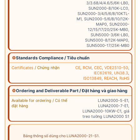
3/3.68/4/4.6/5/6K-LB0,
SUN2000-8/10K-LC0,
SUN2000-3/4/5/6/8/10KTL-
M1, SUN2000-5/6/8/10/12K-
MAP0, SUN2000-
12/15/17/20/25K-MB0,
SUN5000-3/6K-LB0,
SUN5000-8/12K-MAP0,
SUN5000-17/25K-MB0
⚙
Standards Compliance / Tiêu chuẩn
Certificates
/ Chứng nhận
CE
,
RCM
,
CEC
,
VDE2510-50
,
IEC62619
,
UN38.3
,
ISO13849
,
REACH
,
RoHS
⚙
Ordering and Deliverable Part / Đặt hàng và giao hàng
Available for ordering / Có thể
LUNA2000-5-E1,
đặt hàng
LUNA2000-7-E1,
LUNA2000-10KW-C1, giá
treo tường LUNA2000 S1
Bảng thông số dùng cho LUNA2000-21-S1.