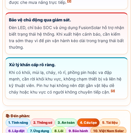
[2]
được che mưa nắng trực tiếp.
Bảo vệ chủ động qua giám sát.
Đèn
LED
, chỉ báo
SOC
và ứng dụng Fusion
Solar
hỗ trợ nhận
biết trạng thái hệ thống. Khi xuất hiện cảnh báo, cần kiểm
tra sớm thay vì để pin vận hành kéo dài trong trạng thái bất
thường.
Xử lý khẩn cấp rõ ràng.
Khi có khói, mùi lạ, cháy, rò rỉ, phồng pin hoặc va đập
mạnh, cần rời khỏi khu vực, không chạm thiết bị và liên hệ
kỹ thuật viên. Pin hư hại không nên đặt gần vật liệu dễ
[2]
cháy hoặc khu vực có người không chuyên tiếp cận.
📚 Đến phần:
1. Tính năng
2. Thông số
3. An toàn
4. Cấu tạo
5. Tài liệu
6. Lắp đặt
7. Ứng dụng
8. Lỗi
9. Bảo hành
10. Việt Nam Solar