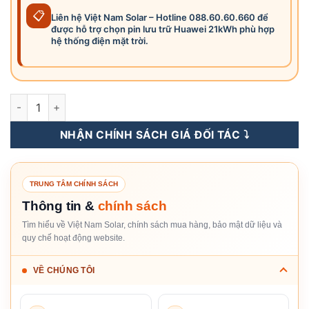
📋
Liên hệ Việt Nam Solar – Hotline 088.60.60.660 để
được hỗ trợ chọn pin lưu trữ Huawei 21kWh phù hợp
hệ thống điện mặt trời.
LUNA2000-21-S1 - Pin Lưu Trữ Điện Lithium Huawei 21kWh s
NHẬN CHÍNH SÁCH GIÁ ĐỐI TÁC ⤵️
TRUNG TÂM CHÍNH SÁCH
Thông tin &
chính sách
Tìm hiểu về Việt Nam Solar, chính sách mua hàng, bảo mật dữ liệu và
quy chế hoạt động website.
VỀ CHÚNG TÔI