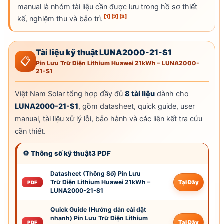
manual là nhóm tài liệu cần được lưu trong hồ sơ thiết
[1]
[2]
[3]
kế, nghiệm thu và bảo trì.
Tài liệu kỹ thuật LUNA2000-21-S1
📋
Pin Lưu Trữ Điện Lithium Huawei 21kWh – LUNA2000-
21-S1
Việt Nam Solar
tổng hợp đầy đủ
8 tài liệu
dành cho
LUNA2000-21-S1
, gồm datasheet, quick guide, user
manual, tài liệu xử lý lỗi,
bảo hành
và các liên kết tra cứu
cần thiết.
⚙ Thông số kỹ thuật3 PDF
Datasheet (Thông Số) Pin Lưu
Trữ Điện Lithium Huawei 21kWh –
Tại Đây
PDF
LUNA2000-21-S1
Quick Guide (Hướng dẫn cài đặt
nhanh) Pin Lưu Trữ Điện Lithium
Tại Đây
PDF