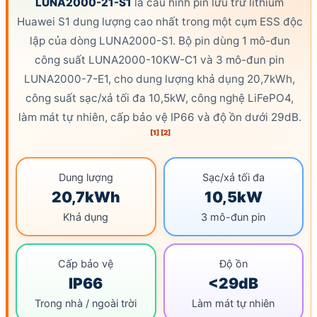
LUNA2000-21-S1
là cấu hình pin lưu trữ
lithium
Huawei
S1 dung lượng cao nhất trong một cụm ESS độc
lập của dòng LUNA2000-S1. Bộ pin dùng 1 mô-đun
công suất
LUNA2000-10KW-C1 và 3 mô-đun pin
LUNA2000-7-E1, cho
dung lượng khả dụng
20,7kWh,
công suất sạc
/xả tối đa 10,5kW, công nghệ
LiFePO4
,
làm mát tự nhiên, cấp bảo vệ
IP66
và độ ồn dưới 29dB.
[1]
[2]
Dung lượng
Sạc/xả tối đa
20,7kWh
10,5kW
Khả dụng
3 mô-đun pin
Cấp bảo vệ
Độ ồn
IP66
<29dB
Trong nhà / ngoài trời
Làm mát tự nhiên