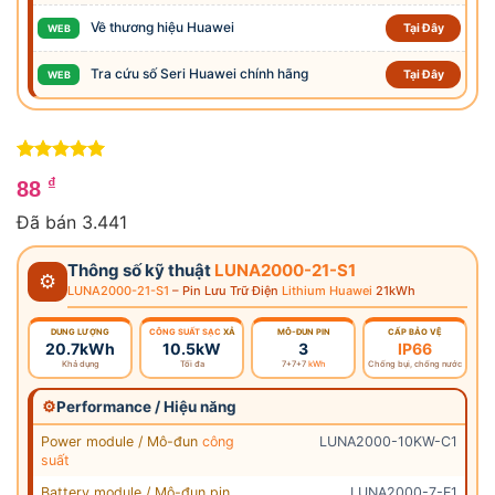
Về thương hiệu Huawei
Tại Đây
WEB
Tra cứu số Seri Huawei chính hãng
Tại Đây
WEB
5
2
trên 5
₫
88
dựa trên
4
đánh giá
Đã bán 3.441
Thông số kỹ thuật
LUNA2000-21-S1
⚙
LUNA2000-21-S1
– Pin Lưu Trữ Điện
Lithium Huawei
21kWh
DUNG LƯỢNG
CÔNG SUẤT SẠC
XẢ
MÔ-ĐUN PIN
CẤP BẢO VỆ
20.7kWh
10.5kW
3
IP66
Khả dụng
Tối đa
7+7+7
kWh
Chống bụi, chống nước
⚙
Performance / Hiệu năng
Power module / Mô-đun
công
LUNA2000-10KW-C1
suất
Battery module / Mô-đun pin
LUNA2000-7-E1