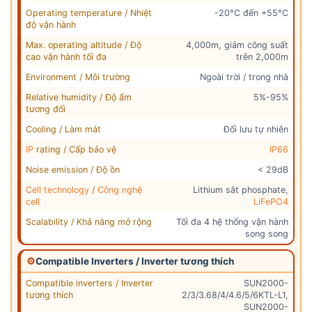
Operating temperature / Nhiệt
-20°C đến +55°C
độ vận hành
Max. operating altitude / Độ
4,000m, giảm công suất
cao vận hành tối đa
trên 2,000m
Environment / Môi trường
Ngoài trời / trong nhà
Relative humidity / Độ ẩm
5%-95%
tương đối
Cooling / Làm mát
Đối lưu tự nhiên
IP
rating / Cấp bảo vệ
IP66
Noise emission / Độ ồn
< 29dB
Cell technology
/
Công nghệ
Lithium sắt phosphate,
cell
LiFePO4
Scalability / Khả năng mở rộng
Tối đa 4 hệ thống vận hành
song song
⚙
Compatible Inverters / Inverter tương thích
Compatible inverters / Inverter
SUN2000-
tương thích
2/3/3.68/4/4.6/5/6KTL-L1,
SUN2000-