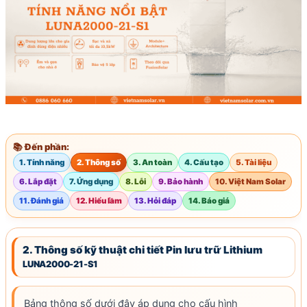
📚 Đến phần:
1. Tính năng
2. Thông số
3. An toàn
4. Cấu tạo
5. Tài liệu
6. Lắp đặt
7. Ứng dụng
8. Lỗi
9. Bảo hành
10. Việt Nam Solar
11. Đánh giá
12. Hiểu lầm
13. Hỏi đáp
14. Báo giá
2. Thông số kỹ thuật chi tiết Pin lưu trữ Lithium
LUNA2000-21-S1
Bảng thông số dưới đây áp dụng cho cấu hình