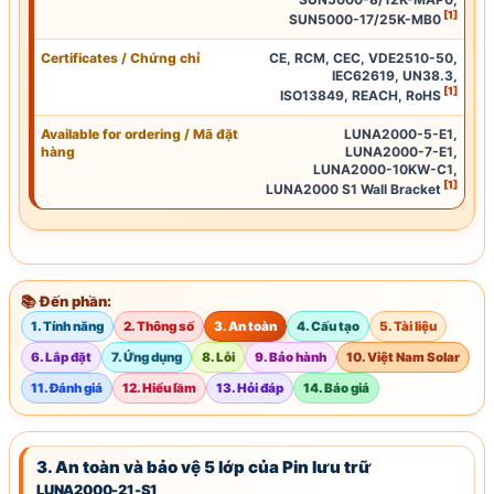
[1]
SUN5000-17/25K-MB0
Certificates
/
Chứng chỉ
CE
,
RCM
,
CEC
,
VDE2510-50
,
IEC62619
,
UN38.3
,
[1]
ISO13849
,
REACH
,
RoHS
Available for ordering / Mã đặt
LUNA2000-5-E1,
hàng
LUNA2000-7-E1,
LUNA2000-10KW-C1,
[1]
LUNA2000 S1 Wall Bracket
📚 Đến phần:
1. Tính năng
2. Thông số
3. An toàn
4. Cấu tạo
5. Tài liệu
6. Lắp đặt
7. Ứng dụng
8. Lỗi
9. Bảo hành
10. Việt Nam Solar
11. Đánh giá
12. Hiểu lầm
13. Hỏi đáp
14. Báo giá
3. An toàn và bảo vệ 5 lớp của Pin lưu trữ
LUNA2000-21-S1