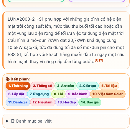
LUNA2000-21-S1
phù hợp với những gia đình có hệ
điện
mặt trời
công suất
lớn, mức tiêu thụ buổi tối cao hoặc cần
một vùng lưu điện rộng để tối ưu việc tự dùng
điện mặt trời
.
Cấu hình 3 mô-đun 7kWh đạt 20,7kWh khả dụng cùng
10,5kW sạc/xả, tức đã dùng tối đa số mô-đun pin cho một
ESS S1, rất hợp với khách hàng muốn đầu tư ngay một cấu
[1]
[2]
hình mạnh thay vì nâng cấp dần từng bước.
📚 Đến phần:
1. Tính năng
2. Thông số
3. An toàn
4. Cấu tạo
5. Tài liệu
6. Lắp đặt
7. Ứng dụng
8. Lỗi
9. Bảo hành
10. Việt Nam Solar
11. Đánh giá
12. Hiểu lầm
13. Hỏi đáp
14. Báo giá
📑 Danh mục bài viết