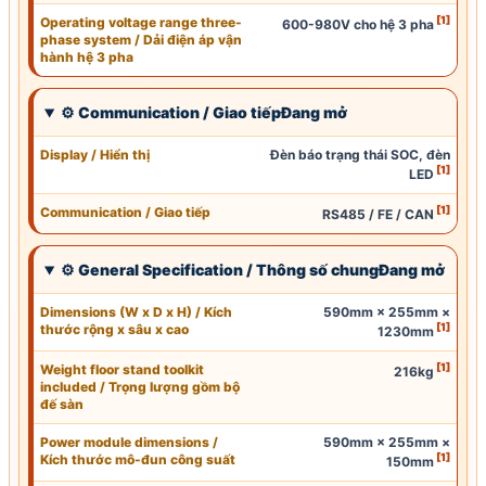
[1]
Operating voltage range three-
600-980V cho hệ 3 pha
phase system / Dải điện áp vận
hành hệ 3 pha
⚙
Communication
/
Giao tiếp
Đang mở
Display / Hiển thị
Đèn báo trạng thái
SOC
, đèn
[1]
LED
[1]
Communication
/
Giao tiếp
RS485
/ FE / CAN
⚙ General Specification / Thông số chungĐang mở
Dimensions (
W
x D x H) / Kích
590mm × 255mm ×
[1]
thước rộng x sâu x cao
1230mm
[1]
Weight floor stand toolkit
216kg
included / Trọng lượng gồm bộ
đế sàn
Power module dimensions /
590mm × 255mm ×
[1]
Kích thước mô-đun công suất
150mm