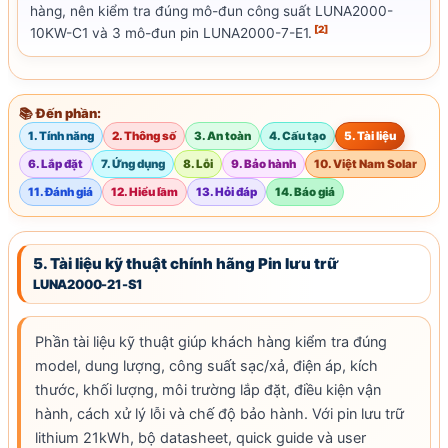
hàng, nên kiểm tra đúng mô-đun công suất LUNA2000-
[2]
10KW-C1 và 3 mô-đun pin LUNA2000-7-E1.
📚 Đến phần:
1. Tính năng
2. Thông số
3. An toàn
4. Cấu tạo
5. Tài liệu
6. Lắp đặt
7. Ứng dụng
8. Lỗi
9. Bảo hành
10. Việt Nam Solar
11. Đánh giá
12. Hiểu lầm
13. Hỏi đáp
14. Báo giá
5. Tài liệu kỹ thuật chính hãng Pin lưu trữ
LUNA2000-21-S1
Phần tài liệu kỹ thuật giúp khách hàng kiểm tra đúng
model, dung lượng,
công suất sạc
/xả, điện áp, kích
thước, khối lượng, môi trường lắp đặt, điều kiện vận
hành, cách xử lý lỗi và chế độ
bảo hành
. Với pin lưu trữ
lithium 21kWh, bộ datasheet, quick guide và user