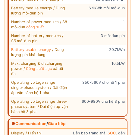
Battery module energy / Dung
6.9kWh mỗi mô-đun
lượng mô-đun pin
Number of power modules / Số
1
mô-đun
công suất
Number of battery modules /
3 mô-đun pin
Số mô-đun pin
Battery usable energy
/ Dung
20.7kWh
lượng pin khả dụng
Max. charging & discharging
10.5kW
power /
Công suất sạc
xả tối
đa
Operating voltage range
350-560V cho hệ 1 pha
single-phase system / Dải điện
áp vận hành hệ 1 pha
Operating voltage range three-
600-980V cho hệ 3 pha
phase system / Dải điện áp vận
hành hệ 3 pha
⚙
Communication
/
Giao tiếp
Display / Hiển thị
Đèn báo trạng thái
SOC
, đèn