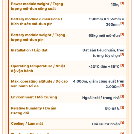
[1]
Power module weight / Trọng
10kg
lượng mô-đun công suất
Battery module dimensions /
590mm × 255mm ×
[1]
Kích thước mô-đun pin
360mm
[1]
Battery module weight / Trọng
68kg mỗi mô-đun
lượng mô-đun pin
Installation / Lắp đặt
Đặt sàn tiêu chuẩn, treo
[1]
tường tùy chọn
[1]
Operating temperature / Nhiệt
-20°C đến +55°C
độ vận hành
Max. operating altitude / Độ cao
4.000m, giảm công suất trên
[1]
vận hành tối đa
2.000m
[1]
Environment / Môi trường
Ngoài trời / trong nhà
[1]
Relative humidity / Độ ẩm
5%-95%
tương đối
[1]
Cooling / Làm mát
Đối lưu tự nhiên
[1]