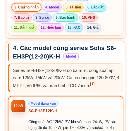
3. Chứng nhận
4. Model
5. Tài liệu
6. Lắp đặt
7. Bảo trì
8. Sự cố
9. Bảo hành
10. VNS
11. Đánh giá
12. Hiểu lầm
13. FAQ
14. Giá
4. Các model cùng series Solis S6-
EH3P(12-20)K-H
Model
Series S6-EH3P(12-20)K-H có ba mức công suất áp
cao: 12kW, 15kW và 20kW. Cả ba dùng pin 120-800V, 4
[1]
MPPT, vỏ IP66 và màn hình LCD 7 inch.
Model đang xem
12kW
S6-EH3P12K-H
Công suất AC 12kW, PV khuyến nghị 24kW, PV sử
dụng tối đa 19.2kW, pin 120-800V và sạc/xả tối đa