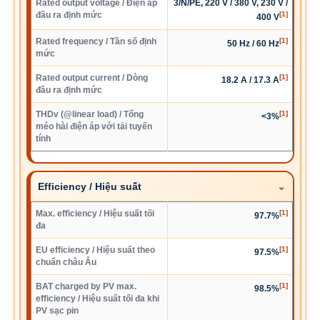
Rated output voltage / Điện áp
3/N/PE, 220 V / 380 V, 230 V /
đầu ra định mức
[1]
400 V
Rated frequency / Tần số định
[1]
50 Hz / 60 Hz
mức
Rated output current / Dòng
[1]
18.2 A / 17.3 A
đầu ra định mức
THDv (@linear load) / Tổng
[1]
<3%
méo hài điện áp với tải tuyến
tính
Efficiency / Hiệu suất
Max. efficiency / Hiệu suất tối
[1]
97.7%
đa
EU efficiency / Hiệu suất theo
[1]
97.5%
chuẩn châu Âu
BAT charged by PV max.
[1]
98.5%
efficiency / Hiệu suất tối đa khi
PV sạc pin