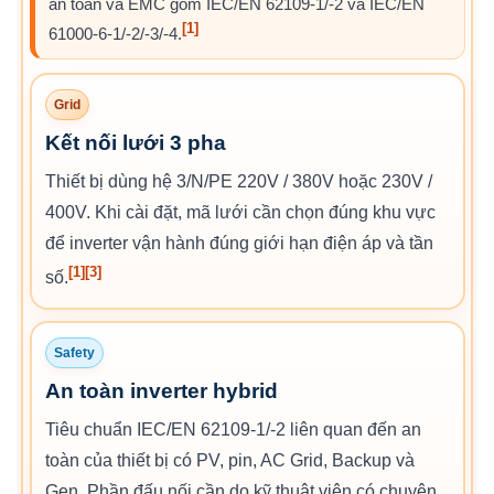
an toàn và EMC gồm IEC/EN 62109-1/-2 và IEC/EN
[1]
61000-6-1/-2/-3/-4.
Grid
Kết nối lưới 3 pha
Thiết bị dùng hệ 3/N/PE 220V / 380V hoặc 230V /
400V. Khi cài đặt, mã lưới cần chọn đúng khu vực
để inverter vận hành đúng giới hạn điện áp và tần
[1]
[3]
số.
Safety
An toàn inverter hybrid
Tiêu chuẩn IEC/EN 62109-1/-2 liên quan đến an
toàn của thiết bị có PV, pin, AC Grid, Backup và
Gen. Phần đấu nối cần do kỹ thuật viên có chuyên