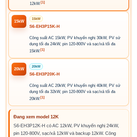
[1]
12kW.
15kW
15kW
S6-EH3P15K-H
Công suất AC 15kW, PV khuyến nghị 30kW, PV sử
dụng tối đa 24kW, pin 120-800V và sạc/xả tối đa
[1]
15kW.
20kW
20kW
S6-EH3P20K-H
Công suất AC 20kW, PV khuyến nghị 40kW, PV sử
dụng tối đa 32kW, pin 120-800V và sạc/xả tối đa
[1]
20kW.
Đang xem model 12K
S6-EH3P12K-H có AC 12kW, PV khuyến nghị 24kW,
pin 120-800V, sạc/xả 12kW và backup 12kW. Công