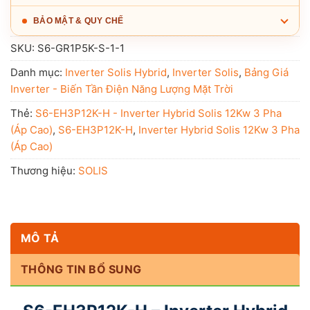
BẢO MẬT & QUY CHẾ
SKU:
S6-GR1P5K-S-1-1
Danh mục:
Inverter Solis Hybrid
,
Inverter Solis
,
Bảng Giá
Inverter - Biến Tần Điện Năng Lượng Mặt Trời
Thẻ:
S6-EH3P12K-H - Inverter Hybrid Solis 12Kw 3 Pha
(Áp Cao)
,
S6-EH3P12K-H
,
Inverter Hybrid Solis 12Kw 3 Pha
(Áp Cao)
Thương hiệu:
SOLIS
MÔ TẢ
THÔNG TIN BỔ SUNG