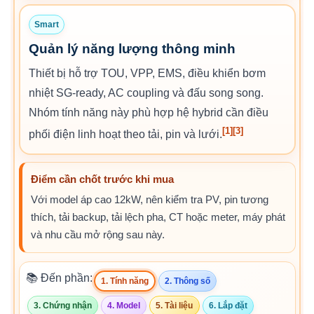
Smart
Quản lý năng lượng thông minh
Thiết bị hỗ trợ TOU, VPP, EMS, điều khiển bơm
nhiệt SG-ready, AC coupling và đấu song song.
Nhóm tính năng này phù hợp hệ hybrid cần điều
[1]
[3]
phối điện linh hoạt theo tải, pin và lưới.
Điểm cần chốt trước khi mua
Với model áp cao 12kW, nên kiểm tra PV, pin tương
thích, tải backup, tải lệch pha, CT hoặc meter, máy phát
và nhu cầu mở rộng sau này.
📚 Đến phần:
1. Tính năng
2. Thông số
3. Chứng nhận
4. Model
5. Tài liệu
6. Lắp đặt