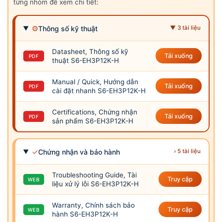
từng nhóm để xem chi tiết:
⚙
Thông số kỹ thuật
▼ 3 tài liệu
Datasheet, Thông số kỹ
Tải xuống
PDF
thuật S6-EH3P12K-H
Manual / Quick, Hướng dẫn
Tải xuống
PDF
cài đặt nhanh S6-EH3P12K-H
Certifications, Chứng nhận
Tải xuống
PDF
sản phẩm S6-EH3P12K-H
✓
Chứng nhận và bảo hành
› 5 tài liệu
Troubleshooting Guide, Tài
Truy cập
WEB
liệu xử lý lỗi S6-EH3P12K-H
Warranty, Chính sách bảo
Truy cập
WEB
hành S6-EH3P12K-H