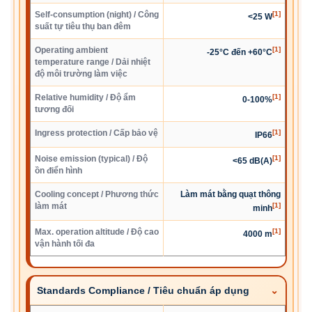
Self-consumption (night) / Công
[1]
<25 W
suất tự tiêu thụ ban đêm
Operating ambient
[1]
-25°C đến +60°C
temperature range / Dải nhiệt
độ môi trường làm việc
Relative humidity / Độ ẩm
[1]
0-100%
tương đối
Ingress protection / Cấp bảo vệ
[1]
IP66
Noise emission (typical) / Độ
[1]
<65 dB(A)
ồn điển hình
Cooling concept / Phương thức
Làm mát bằng quạt thông
làm mát
[1]
minh
Max. operation altitude / Độ cao
[1]
4000 m
vận hành tối đa
Standards Compliance / Tiêu chuẩn áp dụng