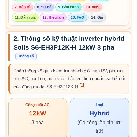
7. Bảo trì
8. Sự cố
9. Bảo hành
10. VNS
11. Đánh giá
12. Hiểu lầm
13. FAQ
14. Giá
2. Thông số kỹ thuật inverter hybrid
Solis S6-EH3P12K-H 12kW 3 pha
Thông số
Phần thông số giúp kiểm tra nhanh giới hạn PV, pin lưu
trữ, AC, backup, hiệu suất, bảo vệ, tiêu chuẩn và kết nối
[1]
của đúng model S6-EH3P12K-H.
Công suất AC
Loại
12kW
Hybrid
3 pha
(Có cổng lắp pin lưu
trữ)