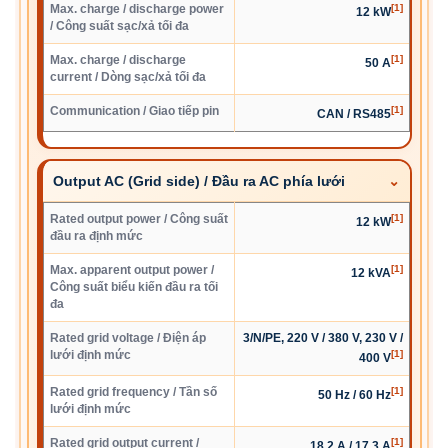
Max. charge / discharge power
[1]
12 kW
/ Công suất sạc/xả tối đa
Max. charge / discharge
[1]
50 A
current / Dòng sạc/xả tối đa
Communication / Giao tiếp pin
[1]
CAN / RS485
Output AC (Grid side) / Đầu ra AC phía lưới
Rated output power / Công suất
[1]
12 kW
đầu ra định mức
Max. apparent output power /
[1]
12 kVA
Công suất biểu kiến đầu ra tối
đa
Rated grid voltage / Điện áp
3/N/PE, 220 V / 380 V, 230 V /
lưới định mức
[1]
400 V
Rated grid frequency / Tần số
[1]
50 Hz / 60 Hz
lưới định mức
Rated grid output current /
[1]
18.2 A / 17.3 A