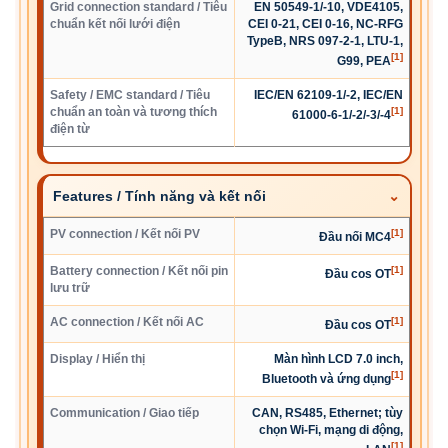
Grid connection standard / Tiêu
EN 50549-1/-10, VDE4105,
chuẩn kết nối lưới điện
CEI 0-21, CEI 0-16, NC-RFG
TypeB, NRS 097-2-1, LTU-1,
[1]
G99, PEA
Safety / EMC standard / Tiêu
IEC/EN 62109-1/-2, IEC/EN
chuẩn an toàn và tương thích
[1]
61000-6-1/-2/-3/-4
điện từ
Features / Tính năng và kết nối
PV connection / Kết nối PV
[1]
Đầu nối MC4
Battery connection / Kết nối pin
[1]
Đầu cos OT
lưu trữ
AC connection / Kết nối AC
[1]
Đầu cos OT
Display / Hiển thị
Màn hình LCD 7.0 inch,
[1]
Bluetooth và ứng dụng
Communication / Giao tiếp
CAN, RS485, Ethernet; tùy
chọn Wi-Fi, mạng di động,
[1]