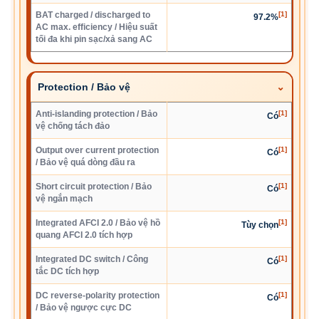
BAT charged / discharged to
[1]
97.2%
AC max. efficiency / Hiệu suất
tối đa khi pin sạc/xả sang AC
Protection / Bảo vệ
Anti-islanding protection / Bảo
[1]
Có
vệ chống tách đảo
Output over current protection
[1]
Có
/ Bảo vệ quá dòng đầu ra
Short circuit protection / Bảo
[1]
Có
vệ ngắn mạch
Integrated AFCI 2.0 / Bảo vệ hồ
[1]
Tùy chọn
quang AFCI 2.0 tích hợp
Integrated DC switch / Công
[1]
Có
tắc DC tích hợp
DC reverse-polarity protection
[1]
Có
/ Bảo vệ ngược cực DC