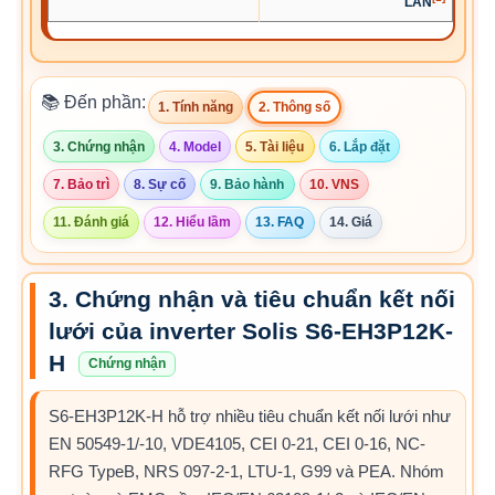
LAN
📚 Đến phần:
1. Tính năng
2. Thông số
3. Chứng nhận
4. Model
5. Tài liệu
6. Lắp đặt
7. Bảo trì
8. Sự cố
9. Bảo hành
10. VNS
11. Đánh giá
12. Hiểu lầm
13. FAQ
14. Giá
3. Chứng nhận và tiêu chuẩn kết nối
lưới của inverter Solis S6-EH3P12K-
H
Chứng nhận
S6-EH3P12K-H hỗ trợ nhiều tiêu chuẩn kết nối lưới như
EN 50549-1/-10, VDE4105, CEI 0-21, CEI 0-16, NC-
RFG TypeB, NRS 097-2-1, LTU-1, G99 và PEA. Nhóm