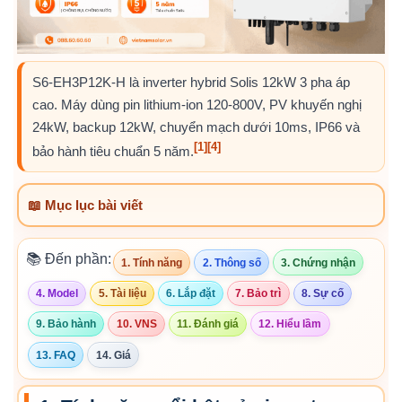
S6-EH3P12K-H là inverter hybrid Solis 12kW 3 pha áp
cao. Máy dùng pin lithium-ion 120-800V, PV khuyến nghị
24kW, backup 12kW, chuyển mạch dưới 10ms, IP66 và
[1]
[4]
bảo hành tiêu chuẩn 5 năm.
📖 Mục lục bài viết
📚 Đến phần:
1. Tính năng
2. Thông số
3. Chứng nhận
4. Model
5. Tài liệu
6. Lắp đặt
7. Bảo trì
8. Sự cố
9. Bảo hành
10. VNS
11. Đánh giá
12. Hiểu lầm
13. FAQ
14. Giá