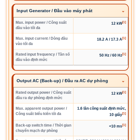
Input Generator / Đầu vào máy phát
Max. input power / Công suất
[1]
12 kW
đầu vào tối đa
Max. input current / Dòng đầu
[1]
18.2 A / 17.3 A
vào tối đa
Rated input frequency / Tần số
[1]
50 Hz / 60 Hz
đầu vào định mức
Output AC (Back-up) / Đầu ra AC dự phòng
Rated output power / Công suất
[1]
12 kW
đầu ra dự phòng định mức
Max. apparent output power /
1.6 lần công suất định mức,
Công suất biểu kiến tối đa
[1]
10 giây
Back-up switch time / Thời gian
[1]
<10 ms
chuyển mạch dự phòng