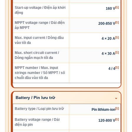
Start-up voltage / Điện áp khởi
[1]
160 V
động
MPPT voltage range / Dải điện
[1]
200-850 V
áp MPPT
Max. input current / Dòng đầu
[1]
4 × 20 A
vào tối đa
Max. short circuit current /
[1]
4 × 30 A
Dòng ngắn mạch tối đa
MPPT number / Max. input
[1]
4 / 4
strings number / Số MPPT / số
chuỗi đầu vào tối đa
Battery / Pin lưu trữ
Battery type / Loại pin lưu trữ
[1]
Pin lithium-ion
Battery voltage range / Dải
[1]
120-800 V
điện áp pin