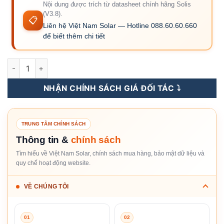
Nội dung được trích từ datasheet chính hãng Solis
(V3.8).
📋
Liên hệ Việt Nam Solar — Hotline 088.60.60.660
để biết thêm chi tiết
S6-EH3P12K-H - Inverter Hybrid Solis 12KW 3 Pha (Áp Cao) s
NHẬN CHÍNH SÁCH GIÁ ĐỐI TÁC ⤵️
TRUNG TÂM CHÍNH SÁCH
Thông tin &
chính sách
Tìm hiểu về Việt Nam Solar, chính sách mua hàng, bảo mật dữ liệu và
quy chế hoạt động website.
VỀ CHÚNG TÔI
01
02