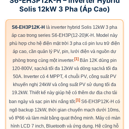
S6-EH3P12K-H – Inverter Hybrid
Solis 12kW 3 Pha (Áp Cao)
S6-EH3P12K-H
là inverter hybrid Solis 12kW 3 pha
áp cao trong series S6-EH3P(12-20)K-H. Model này
phù hợp cho hệ điện mặt trời 3 pha có pin lưu trữ điện
áp cao, cần quản lý PV, pin, lưới điện và nguồn dự
[1]
phòng trong cùng một inverter.
Bản 12K dùng pin
120-800V, sạc/xả tối đa 12kW và dòng sạc/xả tối đa
50A. Inverter có 4 MPPT, 4 chuỗi PV, công suất PV
khuyến nghị 24kW và công suất PV sử dụng tối đa
19.2kW. Thiết kế này giúp hệ có thêm dư địa cho tải
[1]
ban ngày và sạc pin khi nắng tốt.
S6-EH3P12K-H có
ngõ backup 12kW, thời gian chuyển mạch dưới 10ms,
vỏ IP66 và làm mát bằng quạt thông minh. Máy có màn
hình LCD 7 inch, Bluetooth và ứng dụng. Hệ cũng hỗ