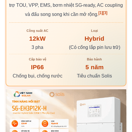
trợ TOU, VPP, EMS, bơm nhiệt SG-ready, AC coupling
[1]
[3]
và đấu song song khi cần mở rộng.
Công suất AC
Loại
12kW
Hybrid
3 pha
(Có cổng lắp pin lưu trữ)
Cấp bảo vệ
Bảo hành
IP66
5 năm
Chống bụi, chống nước
Tiêu chuẩn Solis