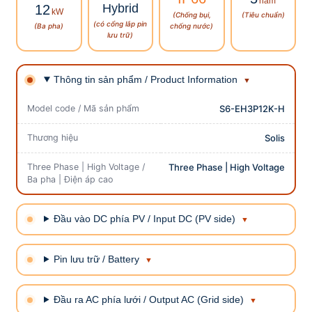
năm
Hybrid
12
kW
(Chống bụi,
(Tiêu chuẩn)
(có cổng lắp pin
(Ba pha)
chống nước)
lưu trữ)
Thông tin sản phẩm / Product Information
Model code / Mã sản phẩm
S6-EH3P12K-H
Thương hiệu
Solis
Three Phase | High Voltage /
Three Phase | High Voltage
Ba pha | Điện áp cao
Đầu vào DC phía PV / Input DC (PV side)
Pin lưu trữ / Battery
Đầu ra AC phía lưới / Output AC (Grid side)