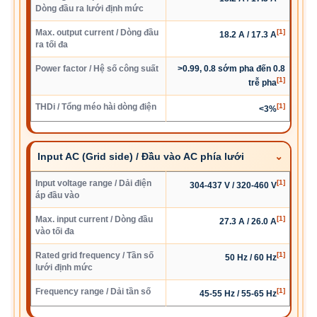
Dòng đầu ra lưới định mức
Max. output current / Dòng đầu
[1]
18.2 A / 17.3 A
ra tối đa
Power factor / Hệ số công suất
>0.99, 0.8 sớm pha đến 0.8
[1]
trễ pha
THDi / Tổng méo hài dòng điện
[1]
<3%
Input AC (Grid side) / Đầu vào AC phía lưới
Input voltage range / Dải điện
[1]
304-437 V / 320-460 V
áp đầu vào
Max. input current / Dòng đầu
[1]
27.3 A / 26.0 A
vào tối đa
Rated grid frequency / Tần số
[1]
50 Hz / 60 Hz
lưới định mức
Frequency range / Dải tần số
[1]
45-55 Hz / 55-65 Hz