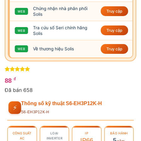
Chứng nhận nhà phân phối
Truy cập
WEB
Solis
Tra cứu số Seri chính hãng
Truy cập
WEB
Solis
Về thương hiệu Solis
Truy cập
WEB
5
4
trên 5
₫
88
dựa trên
đánh giá
Đã bán 658
Thông số kỹ thuật S6-EH3P12K-H
⚡
S6-EH3P12K-H
CÔNG SUẤT
LOẠI
IP
BẢO HÀNH
AC
INVERTER
IP66
5