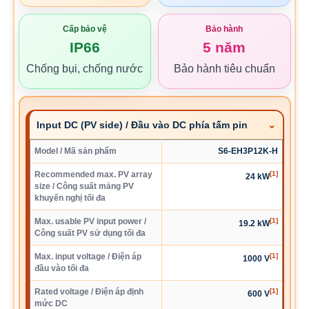
Cấp bảo vệ
Bảo hành
IP66
5 năm
Chống bụi, chống nước
Bảo hành tiêu chuẩn
Input DC (PV side) / Đầu vào DC phía tấm pin
Model / Mã sản phẩm
S6-EH3P12K-H
Recommended max. PV array
[1]
24 kW
size / Công suất mảng PV
khuyến nghị tối đa
Max. usable PV input power /
[1]
19.2 kW
Công suất PV sử dụng tối đa
Max. input voltage / Điện áp
[1]
1000 V
đầu vào tối đa
Rated voltage / Điện áp định
[1]
600 V
mức DC