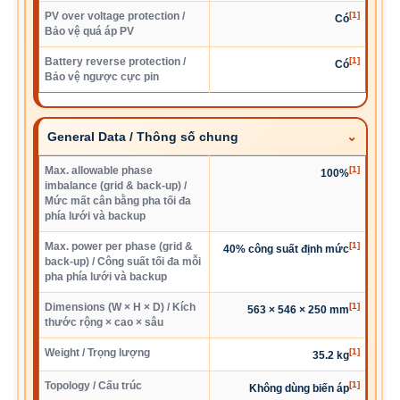
PV over voltage protection /
[1]
Có
Bảo vệ quá áp PV
Battery reverse protection /
[1]
Có
Bảo vệ ngược cực pin
General Data / Thông số chung
Max. allowable phase
[1]
100%
imbalance (grid & back-up) /
Mức mất cân bằng pha tối đa
phía lưới và backup
Max. power per phase (grid &
[1]
40% công suất định mức
back-up) / Công suất tối đa mỗi
pha phía lưới và backup
Dimensions (W × H × D) / Kích
[1]
563 × 546 × 250 mm
thước rộng × cao × sâu
Weight / Trọng lượng
[1]
35.2 kg
Topology / Cấu trúc
[1]
Không dùng biến áp