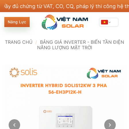
Bỏ
chứng từ VAT, CO, CQ, pháp lý thi công hệ thống đi
qua
nội
Năng Lực
dung
TRANG CHỦ
/
BẢNG GIÁ INVERTER - BIẾN TẦN ĐIỆN
NĂNG LƯỢNG MẶT TRỜI