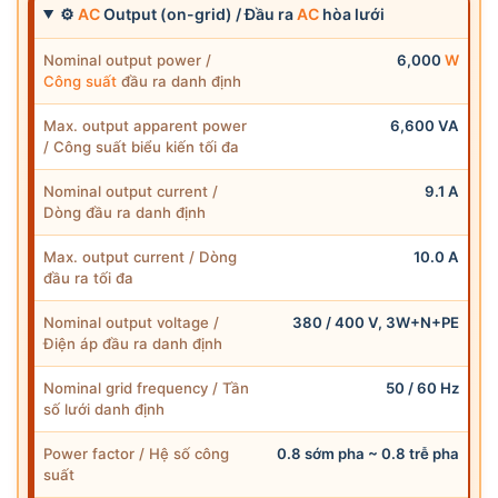
⚙
AC
Output (on-grid) / Đầu ra
AC
hòa lưới
Nominal output power /
6,000
W
Công suất
đầu ra danh định
Max. output apparent power
6,600 VA
/ Công suất biểu kiến tối đa
Nominal output current /
9.1 A
Dòng đầu ra danh định
Max. output current / Dòng
10.0 A
đầu ra tối đa
Nominal output voltage /
380 / 400 V, 3W+N+PE
Điện áp đầu ra danh định
Nominal grid frequency / Tần
50 / 60 Hz
số lưới danh định
Power factor / Hệ số công
0.8 sớm pha ~ 0.8 trễ pha
suất