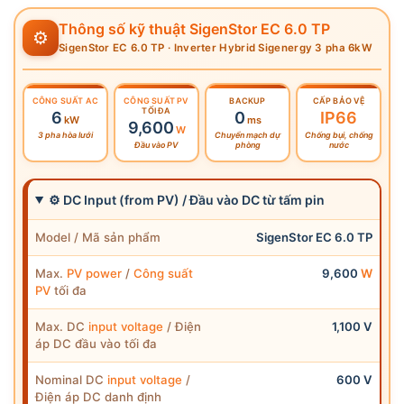
Thông số kỹ thuật SigenStor EC 6.0 TP
⚙
SigenStor EC 6.0 TP · Inverter Hybrid Sigenergy 3 pha 6kW
CÔNG SUẤT
AC
CÔNG SUẤT PV
BACKUP
CẤP BẢO VỆ
TỐI ĐA
6
0
IP66
kW
ms
9,600
W
3 pha hòa lưới
Chuyển mạch dự
Chống bụi, chống
Đầu vào PV
phòng
nước
⚙ DC Input (from PV) / Đầu vào DC từ tấm pin
Model / Mã sản phẩm
SigenStor EC 6.0 TP
Max.
PV power
/
Công suất
9,600
W
PV
tối đa
Max. DC
input voltage
/ Điện
1,100 V
áp DC đầu vào tối đa
Nominal DC
input voltage
/
600 V
Điện áp DC danh định