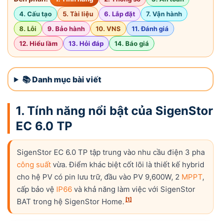
4. Cấu tạo
5. Tài liệu
6. Lắp đặt
7. Vận hành
8. Lỗi
9. Bảo hành
10. VNS
11. Đánh giá
12. Hiểu lầm
13. Hỏi đáp
14. Báo giá
📚 Danh mục bài viết
1. Tính năng nổi bật của SigenStor
EC 6.0 TP
SigenStor EC 6.0 TP tập trung vào nhu cầu điện 3 pha
công suất
vừa. Điểm khác biệt cốt lõi là thiết kế hybrid
cho hệ PV có pin lưu trữ, đầu vào PV 9,600W, 2
MPPT
,
cấp bảo vệ
IP66
và khả năng làm việc với SigenStor
[1]
BAT trong hệ SigenStor Home.