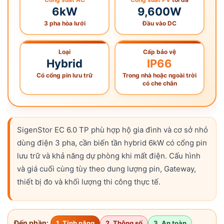
6kW
9,600W
3 pha hòa lưới
Đầu vào DC
Loại
Cấp bảo vệ
Hybrid
IP66
Có cổng pin lưu trữ
Trong nhà hoặc ngoài trời
có che chắn
SigenStor EC 6.0 TP phù hợp hộ gia đình và cơ sở nhỏ
dùng điện 3 pha, cần biến tần hybrid 6kW có cổng pin
lưu trữ và khả năng dự phòng khi mất điện. Cấu hình
và giá cuối cùng tùy theo dung lượng pin, Gateway,
thiết bị đo và khối lượng thi công thực tế.
Đến phần:
1. Tính năng
2. Thông số
3. An toàn