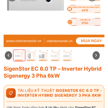
SigenStor EC 6.0 TP – Inverter Hybrid
Sigenergy 3 Pha 6kW
TÀI LIỆU KỸ THUẬT
SIGENSTOR EC 6.0 TP -
📋
INVERTER HYBRID SIGENERGY 3 PHA 6KW
Việt Nam Solar tổng hợp
8 tài liệu
dành cho
SigenStor EC