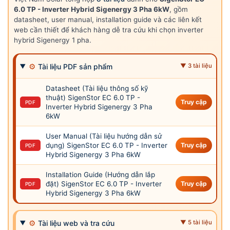
6.0 TP - Inverter Hybrid Sigenergy 3 Pha 6kW
, gồm
datasheet, user manual, installation guide và các liên kết
web cần thiết để khách hàng dễ tra cứu khi chọn inverter
hybrid Sigenergy 1 pha.
⚙
Tài liệu PDF sản phẩm
▼ 3 tài liệu
Datasheet (Tài liệu thông số kỹ
thuật) SigenStor EC 6.0 TP -
Truy cập
PDF
Inverter Hybrid Sigenergy 3 Pha
6kW
User Manual (Tài liệu hướng dẫn sử
dụng) SigenStor EC 6.0 TP - Inverter
Truy cập
PDF
Hybrid Sigenergy 3 Pha 6kW
Installation Guide (Hướng dẫn lắp
đặt) SigenStor EC 6.0 TP - Inverter
Truy cập
PDF
Hybrid Sigenergy 3 Pha 6kW
⚙
Tài liệu web và tra cứu
▼ 5 tài liệu