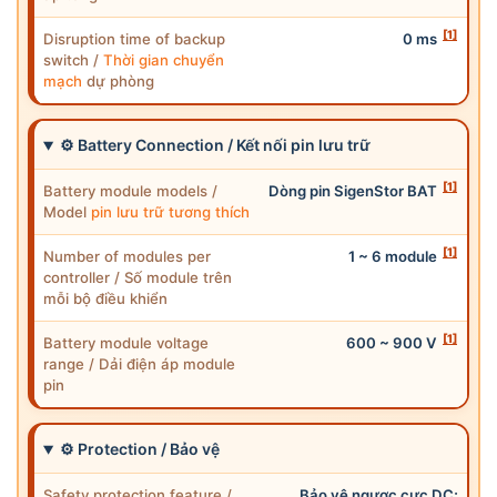
[1]
Disruption time of backup
0 ms
switch /
Thời gian chuyển
mạch
dự phòng
⚙ Battery Connection / Kết nối pin lưu trữ
[1]
Battery module models /
Dòng pin SigenStor BAT
Model
pin lưu trữ tương thích
[1]
Number of modules per
1 ~ 6 module
controller / Số module trên
mỗi bộ điều khiển
[1]
Battery module voltage
600 ~ 900 V
range / Dải điện áp module
pin
⚙ Protection / Bảo vệ
Safety protection feature /
Bảo vệ ngược cực DC;