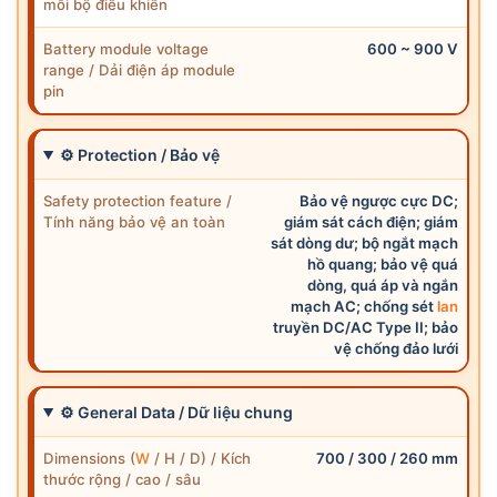
mỗi bộ điều khiển
Battery module voltage
600 ~ 900 V
range / Dải điện áp module
pin
⚙ Protection / Bảo vệ
Safety protection feature /
Bảo vệ ngược cực DC;
Tính năng bảo vệ an toàn
giám sát cách điện; giám
sát dòng dư; bộ ngắt mạch
hồ quang; bảo vệ quá
dòng, quá áp và ngắn
mạch AC; chống sét
lan
truyền DC/AC Type II; bảo
vệ chống đảo lưới
⚙ General Data / Dữ liệu chung
Dimensions (
W
/ H / D) / Kích
700 / 300 / 260 mm
thước rộng / cao / sâu