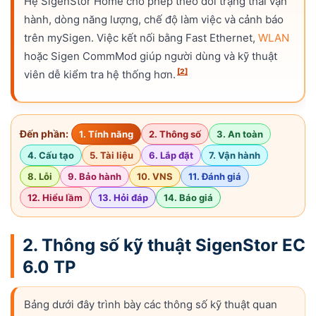
Hệ SigenStor Home cho phép theo dõi trạng thái vận
hành, dòng năng lượng, chế độ làm việc và cảnh báo
trên mySigen. Việc kết nối bằng Fast Ethernet,
WLAN
hoặc Sigen CommMod giúp người dùng và kỹ thuật
[2]
viên dễ kiểm tra hệ thống hơn.
Đến phần:
1. Tính năng
2. Thông số
3. An toàn
4. Cấu tạo
5. Tài liệu
6. Lắp đặt
7. Vận hành
8. Lỗi
9. Bảo hành
10. VNS
11. Đánh giá
12. Hiểu lầm
13. Hỏi đáp
14. Báo giá
2. Thông số kỹ thuật SigenStor EC
6.0 TP
Bảng dưới đây trình bày các thông số kỹ thuật quan