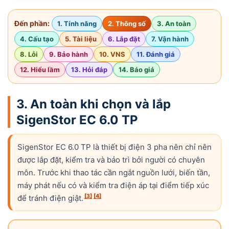
Đến phần:
1. Tính năng
2. Thông số
3. An toàn
4. Cấu tạo
5. Tài liệu
6. Lắp đặt
7. Vận hành
8. Lỗi
9. Bảo hành
10. VNS
11. Đánh giá
12. Hiểu lầm
13. Hỏi đáp
14. Báo giá
3. An toàn khi chọn và lắp
SigenStor EC 6.0 TP
SigenStor EC 6.0 TP là thiết bị điện 3 pha nên chỉ nên
được lắp đặt, kiểm tra và bảo trì bởi người có chuyên
môn. Trước khi thao tác cần ngắt nguồn lưới, biến tần,
máy phát nếu có và kiểm tra điện áp tại điểm tiếp xúc
[3]
[4]
để tránh điện giật.