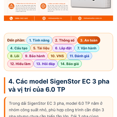
Đến phần:
1. Tính năng
2. Thông số
3. An toàn
4. Cấu tạo
5. Tài liệu
6. Lắp đặt
7. Vận hành
8. Lỗi
9. Bảo hành
10. VNS
11. Đánh giá
12. Hiểu lầm
13. Hỏi đáp
14. Báo giá
4. Các model SigenStor EC 3 pha
và vị trí của 6.0 TP
Trong dải SigenStor EC 3 pha, model 6.0 TP nằm ở
nhóm công suất nhỏ, phù hợp công trình cần điện 3
pha nhưng chưa cần biến tần lớn. Dải 3 pha cùng