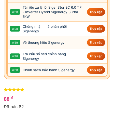
Tài liệu xử lý lỗi SigenStor EC 6.0 TP
- Inverter Hybrid Sigenergy 3 Pha
Truy cập
WEB
6kW
Chứng nhận nhà phân phối
Truy cập
WEB
Sigenergy
Về thương hiệu Sigenergy
Truy cập
WEB
Tra cứu số seri chính hãng
Truy cập
WEB
Sigenergy
Chính sách bảo hành Sigenergy
Truy cập
WEB
5
1
trên 5
₫
88
dựa trên
đánh giá
Đã bán 82