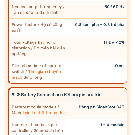
Nominal output frequency /
50 / 60 Hz
Tần số đầu ra danh định
Power factor / Hệ số công
0.8 sớm pha ~ 0.8 trễ pha
suất
Total voltage harmonic
THDv < 2%
distortion / Độ méo hài điện
áp tổng
Disruption time of backup
0 ms
switch /
Thời gian chuyển
mạch
dự phòng
⚙ Battery Connection / Kết nối pin lưu trữ
Battery module models /
Dòng pin SigenStor BAT
Model
pin lưu trữ tương thích
Number of modules per
1 ~ 6 module
controller / Số module trên