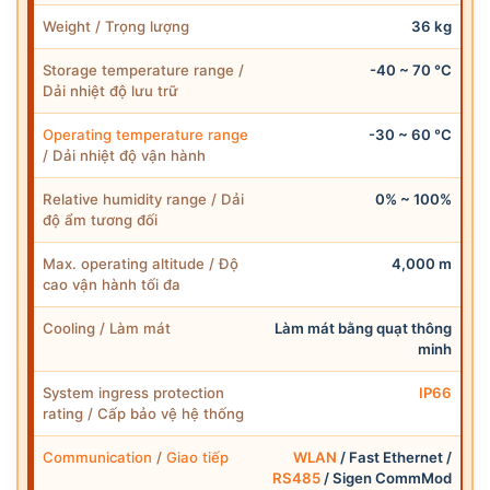
Weight / Trọng lượng
36 kg
Storage temperature range /
-40 ~ 70 °C
Dải nhiệt độ lưu trữ
Operating temperature range
-30 ~ 60 °C
/ Dải nhiệt độ vận hành
Relative humidity range / Dải
0% ~ 100%
độ ẩm tương đối
Max. operating altitude / Độ
4,000 m
cao vận hành tối đa
Cooling / Làm mát
Làm mát bằng quạt thông
minh
System ingress protection
IP66
rating / Cấp bảo vệ hệ thống
Communication
/
Giao tiếp
WLAN
/ Fast Ethernet /
RS485
/ Sigen CommMod