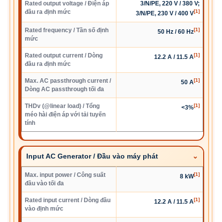
Rated output voltage / Điện áp
3/N/PE, 220 V / 380 V;
đầu ra định mức
[1]
3/N/PE, 230 V / 400 V
Rated frequency / Tần số định
[1]
50 Hz / 60 Hz
mức
Rated output current / Dòng
[1]
12.2 A / 11.5 A
đầu ra định mức
Max. AC passthrough current /
[1]
50 A
Dòng AC passthrough tối đa
THDv (@linear load) / Tổng
[1]
<3%
méo hài điện áp với tải tuyến
tính
Input AC Generator / Đầu vào máy phát
Max. input power / Công suất
[1]
8 kW
đầu vào tối đa
Rated input current / Dòng đầu
[1]
12.2 A / 11.5 A
vào định mức