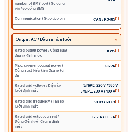
number of BMS port / Số cổng
pin / số cổng BMS
Communication / Giao tiếp pin
[1]
CAN / RS485
Output AC / Đầu ra hòa lưới
Rated output power / Công suất
[1]
8 kW
đầu ra định mức
Max. apparent output power /
[1]
8 kVA
Công suất biểu kiến đầu ra tối
đa
Rated grid voltage / Điện áp
3/N/PE, 220 V / 380 V;
lưới định mức
[1]
3/N/PE, 230 V / 400 V
Rated grid frequency / Tần số
[1]
50 Hz / 60 Hz
lưới định mức
Rated grid output current /
[1]
12.2 A / 11.5 A
Dòng điện lưới đầu ra định
mức