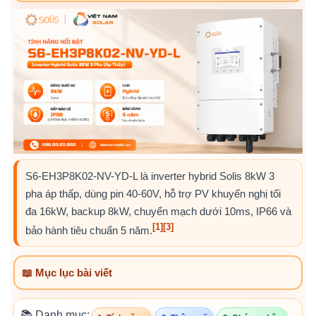
S6-EH3P8K02-NV-YD-L là inverter hybrid Solis 8kW 3
pha áp thấp, dùng pin 40-60V, hỗ trợ PV khuyến nghị tối
đa 16kW, backup 8kW, chuyển mạch dưới 10ms, IP66 và
[1]
[3]
bảo hành tiêu chuẩn 5 năm.
📖 Mục lục bài viết
📚 Danh mục: