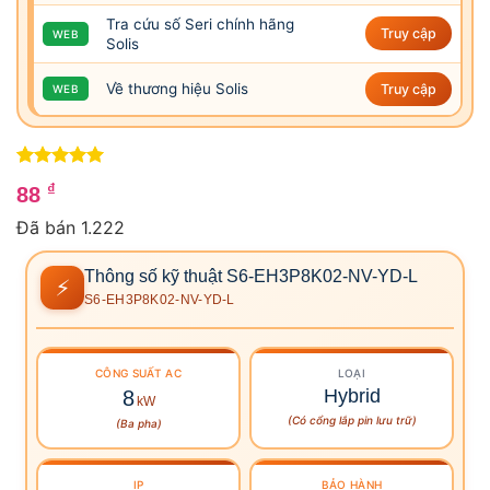
Tra cứu số Seri chính hãng
Truy cập
WEB
Solis
Về thương hiệu Solis
Truy cập
WEB
5
4
trên 5
₫
88
dựa trên
đánh giá
Đã bán 1.222
Thông số kỹ thuật S6-EH3P8K02-NV-YD-L
⚡
S6-EH3P8K02-NV-YD-L
CÔNG SUẤT
AC
LOẠI
Hybrid
8
kW
(Có cổng lắp pin lưu trữ)
(Ba pha)
IP
BẢO HÀNH