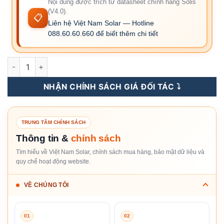
Nội dung được trích từ datasheet chính hãng Solis
(V4.0).
📋
Liên hệ Việt Nam Solar — Hotline
088.60.60.660 để biết thêm chi tiết
S6-EH3P8K02-NV-YD-L - Inverter Hybrid Solis 8KW 3 Pha (Áp
NHẬN CHÍNH SÁCH GIÁ ĐỐI TÁC ⤵️
TRUNG TÂM CHÍNH SÁCH
Thông tin &
chính sách
Tìm hiểu về Việt Nam Solar, chính sách mua hàng, bảo mật dữ liệu và
quy chế hoạt động website.
VỀ CHÚNG TÔI
01
02