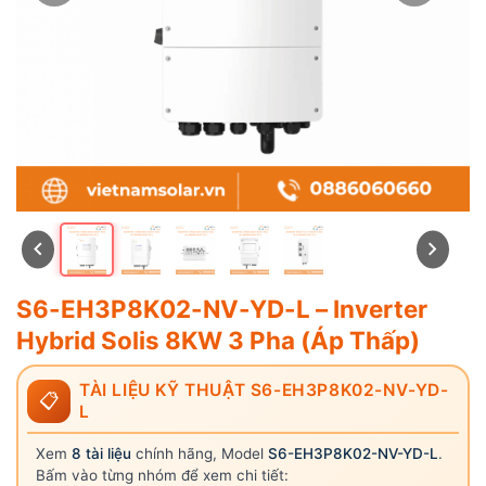
S6-EH3P8K02-NV-YD-L – Inverter
Hybrid Solis 8KW 3 Pha (Áp Thấp)
TÀI LIỆU KỸ THUẬT S6-EH3P8K02-NV-YD-
📋
L
Xem
8 tài liệu
chính hãng, Model
S6-EH3P8K02-NV-YD-L
.
Bấm vào từng nhóm để xem chi tiết: