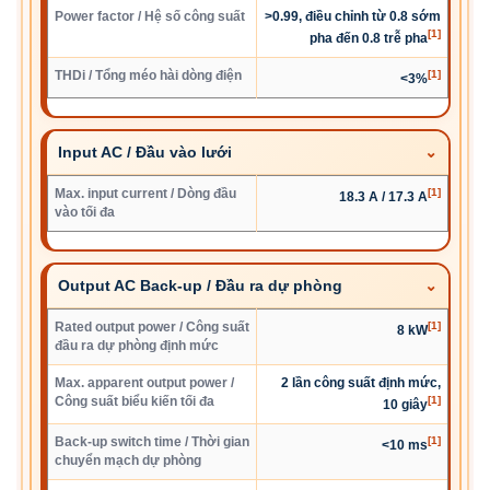
Power factor / Hệ số công suất
>0.99, điều chỉnh từ 0.8 sớm
[1]
pha đến 0.8 trễ pha
THDi / Tổng méo hài dòng điện
[1]
<3%
Input AC / Đầu vào lưới
Max. input current / Dòng đầu
[1]
18.3 A / 17.3 A
vào tối đa
Output AC Back-up / Đầu ra dự phòng
Rated output power / Công suất
[1]
8 kW
đầu ra dự phòng định mức
Max. apparent output power /
2 lần công suất định mức,
Công suất biểu kiến tối đa
[1]
10 giây
Back-up switch time / Thời gian
[1]
<10 ms
chuyển mạch dự phòng