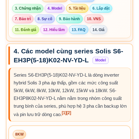
3. Chứng nhận
4. Model
5. Tài liệu
6. Lắp đặt
7. Bảo trì
8. Sự cố
9. Bảo hành
10. VNS
11. Đánh giá
12. Hiểu lầm
13. FAQ
14. Giá
4. Các model cùng series Solis S6-
EH3P(5-18)K02-NV-YD-L
Model
Series S6-EH3P(5-18)K02-NV-YD-L là dòng inverter
hybrid Solis 3 pha áp thấp, gồm các mức công suất
5kW, 6kW, 8kW, 10kW, 12kW, 15kW và 18kW. S6-
EH3P8K02-NV-YD-L nằm nằm trong nhóm công suất
trung bình của series, phù hợp hệ 3 pha cần backup lớn
[1]
[2]
và pin lưu trữ dòng cao.
8KW