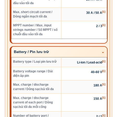
đầu vào tối đa
Max. short circuit current /
[1]
30 A / 50 A
Dòng ngắn mạch tối đa
MPPT number / Max. input
[1]
2 / 3
strings number / Số MPPT / số
chuỗi đầu vào tối đa
Battery / Pin lưu trữ
Battery type / Loại pin lưu trữ
[1]
Li-ion / Lead-acid
Battery voltage range / Dải
[1]
40-60 V
điện áp pin
Max. charge / discharge
[1]
180 A
current / Dòng sạc/xả tối đa
Max. charge / discharge
[1]
150 A
current of each port / Dòng
sạc/xả tối đa mỗi cổng
Number of battery port /
[1]
2 / 1