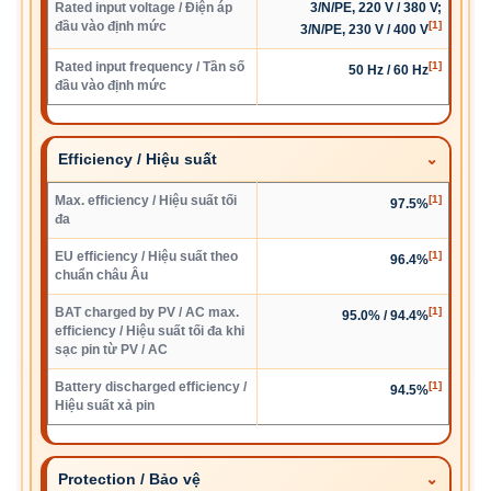
Rated input voltage / Điện áp
3/N/PE, 220 V / 380 V;
đầu vào định mức
[1]
3/N/PE, 230 V / 400 V
Rated input frequency / Tần số
[1]
50 Hz / 60 Hz
đầu vào định mức
Efficiency / Hiệu suất
Max. efficiency / Hiệu suất tối
[1]
97.5%
đa
EU efficiency / Hiệu suất theo
[1]
96.4%
chuẩn châu Âu
BAT charged by PV / AC max.
[1]
95.0% / 94.4%
efficiency / Hiệu suất tối đa khi
sạc pin từ PV / AC
Battery discharged efficiency /
[1]
94.5%
Hiệu suất xả pin
Protection / Bảo vệ