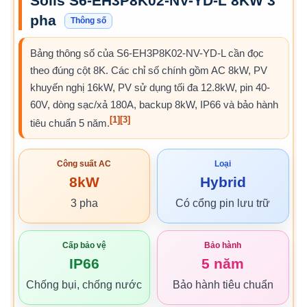
Solis S6-EH3P8K02-NV-YD-L 8KW 3
pha
Thông số
Bảng thông số của S6-EH3P8K02-NV-YD-L cần đọc
theo đúng cột 8K. Các chỉ số chính gồm AC 8kW, PV
khuyến nghị 16kW, PV sử dụng tối đa 12.8kW, pin 40-
60V, dòng sạc/xả 180A, backup 8kW, IP66 và bảo hành
[1]
[3]
tiêu chuẩn 5 năm.
Công suất AC
Loại
8kW
Hybrid
3 pha
Có cổng pin lưu trữ
Cấp bảo vệ
Bảo hành
IP66
5 năm
Chống bụi, chống nước
Bảo hành tiêu chuẩn