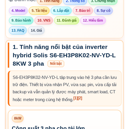
1. Tính năng
2. Thông số
3. Chứng nhận
4. Model
5. Tài liệu
6. Lắp đặt
7. Bảo trì
8. Sự cố
9. Bảo hành
10. VNS
11. Đánh giá
12. Hiểu lầm
13. FAQ
14. Giá
1. Tính năng nổi bật của inverter
hybrid Solis S6-EH3P8K02-NV-YD-L
8KW 3 pha
Nổi bật
S6-EH3P8K02-NV-YD-L tập trung vào hệ 3 pha cần lưu
trữ điện. Thiết bị vừa nhận PV, vừa sạc pin, vừa cấp tải
backup và vẫn quản lý được máy phát, smart load, CT
[1]
[2]
hoặc meter trong cùng hệ thống.
8kW
Công suất 3 pha cho tải lớn