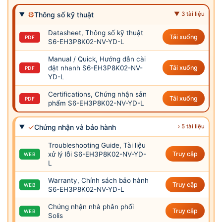
⚙
Thông số kỹ thuật
▼ 3 tài liệu
Datasheet, Thông số kỹ thuật
Tải xuống
PDF
S6-EH3P8K02-NV-YD-L
Manual / Quick, Hướng dẫn cài
đặt nhanh S6-EH3P8K02-NV-
Tải xuống
PDF
YD-L
Certifications, Chứng nhận sản
Tải xuống
PDF
phẩm S6-EH3P8K02-NV-YD-L
✓
Chứng nhận và bảo hành
› 5 tài liệu
Troubleshooting Guide, Tài liệu
xử lý lỗi S6-EH3P8K02-NV-YD-
Truy cập
WEB
L
Warranty, Chính sách bảo hành
Truy cập
WEB
S6-EH3P8K02-NV-YD-L
Chứng nhận nhà phân phối
Truy cập
WEB
Solis