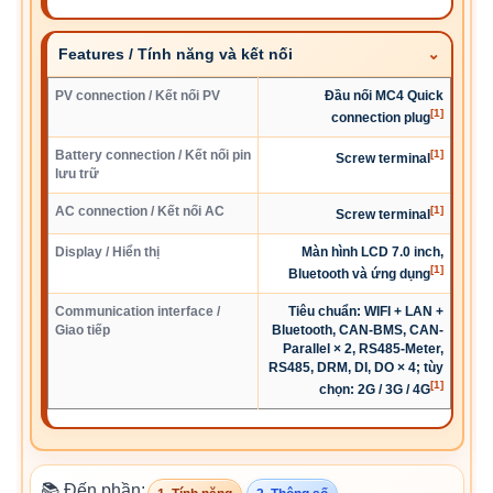
Features / Tính năng và kết nối
PV connection / Kết nối PV
Đầu nối MC4 Quick
[1]
connection plug
Battery connection / Kết nối pin
[1]
Screw terminal
lưu trữ
AC connection / Kết nối AC
[1]
Screw terminal
Display / Hiển thị
Màn hình LCD 7.0 inch,
[1]
Bluetooth và ứng dụng
Communication interface /
Tiêu chuẩn: WIFI + LAN +
Giao tiếp
Bluetooth, CAN-BMS, CAN-
Parallel × 2, RS485-Meter,
RS485, DRM, DI, DO × 4; tùy
[1]
chọn: 2G / 3G / 4G
📚 Đến phần: