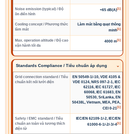
Noise emission (typical) / Độ
[1]
<65 dB(A)
ồn điển hình
Cooling concept / Phương thức
Làm mát bằng quạt thông
làm mát
[1]
minh
Max. operation altitude / Độ cao
[1]
4000 m
vận hành tối đa
Standards Compliance / Tiêu chuẩn áp dụng
Grid connection standard / Tiêu
EN 50549-1/-10, VDE 4105 &
chuẩn kết nối lưới điện
VDE 0124, NRS 097-2-1, IEC
62116, IEC 61727, IEC
60068, IEC 61683, EN
50530, SriLanka, EN
50438L, Vietnam, MEA, PEA,
[1]
CEI 0-21
Safety / EMC standard / Tiêu
IEC/EN 62109-1/-2, IEC/EN
chuẩn an toàn và tương thích
[1]
61000-6-1/-2/-3/-4
điện từ