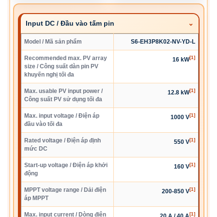
Input DC / Đầu vào tấm pin
Model / Mã sản phẩm
S6-EH3P8K02-NV-YD-L
Recommended max. PV array
[1]
16 kW
size / Công suất dàn pin PV
khuyến nghị tối đa
Max. usable PV input power /
[1]
12.8 kW
Công suất PV sử dụng tối đa
Max. input voltage / Điện áp
[1]
1000 V
đầu vào tối đa
Rated voltage / Điện áp định
[1]
550 V
mức DC
Start-up voltage / Điện áp khởi
[1]
160 V
động
MPPT voltage range / Dải điện
[1]
200-850 V
áp MPPT
Max. input current / Dòng điện
[1]
20 A / 40 A