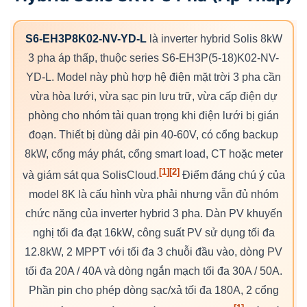
S6-EH3P8K02-NV-YD-L
là inverter hybrid Solis 8kW
3 pha áp thấp, thuộc series S6-EH3P(5-18)K02-NV-
YD-L. Model này phù hợp hệ điện mặt trời 3 pha cần
vừa hòa lưới, vừa sạc pin lưu trữ, vừa cấp điện dự
phòng cho nhóm tải quan trọng khi điện lưới bị gián
đoạn. Thiết bị dùng dải pin 40-60V, có cổng backup
8kW, cổng máy phát, cổng smart load, CT hoặc meter
[1]
[2]
và giám sát qua SolisCloud.
Điểm đáng chú ý của
model 8K là cấu hình vừa phải nhưng vẫn đủ nhóm
chức năng của inverter hybrid 3 pha. Dàn PV khuyến
nghị tối đa đạt 16kW, công suất PV sử dụng tối đa
12.8kW, 2 MPPT với tối đa 3 chuỗi đầu vào, dòng PV
tối đa 20A / 40A và dòng ngắn mạch tối đa 30A / 50A.
Phần pin cho phép dòng sạc/xả tối đa 180A, 2 cổng