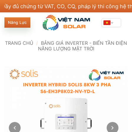
Bỏ
chứng từ VAT, CO, CQ, pháp lý thi công hệ thống đi
qua
nội
Năng Lực
dung
TRANG CHỦ
/
BẢNG GIÁ INVERTER - BIẾN TẦN ĐIỆN
NĂNG LƯỢNG MẶT TRỜI