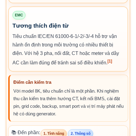
EMC
Tương thích điện từ
Tiêu chuẩn IEC/EN 61000-6-1/-2/-3/-4 hỗ trợ vận
hành ổn định trong môi trường có nhiều thiết bị
điện. Với hệ 3 pha, nối đất, CT hoặc meter và dây
[1]
AC cần làm đúng để tránh sai số điều khiển.
Điểm cần kiểm tra
Với model 8K, tiêu chuẩn chỉ là một phần. Khi nghiệm
thu cần kiểm tra thêm hướng CT, kết nối BMS, cài đặt
pin, grid code, backup, smart port và vị trí máy phát nếu
hệ có dùng generator.
📚 Đến phần:
1. Tính năng
2. Thông số