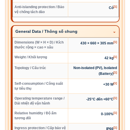
Anti-islanding protection / Bảo
[1]
Có
vệ chống tách đảo
General Data / Thông số chung
Dimensions (W × H × D) / Kích
[1]
430 × 660 × 305 mm
thước rộng × cao × sâu
Weight / Khối lượng
[1]
42 kg
Topology / Cấu trúc
Non-isolated (PV), Isolated
[1]
(Battery)
Self-consumption / Công suất
[1]
<30 W
tự tiêu thụ
Operating temperature range /
[1]
-25°C đến +60°C
Dải nhiệt độ vận hành
Relative humidity / Độ ẩm
[1]
0-100%
tương đối
Ingress protection / Cấp bảo vệ
[1]
IP66