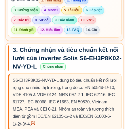
1. Tính năng
2. Thông số
3. Chứng nhận
4. Model
5. Tài liệu
6. Lắp đặt
7. Bảo trì
8. Sự cố
9. Bảo hành
10. VNS
11. Đánh giá
12. Hiểu lầm
13. FAQ
14. Giá
3. Chứng nhận và tiêu chuẩn kết nối
lưới của inverter Solis S6-EH3P8K02-
NV-YD-L
Chứng nhận
S6-EH3P8K02-NV-YD-L dùng bộ tiêu chuẩn kết nối lưới
rộng cho nhiều thị trường, trong đó có EN 50549-1/-10,
VDE 4105 & VDE 0124, NRS 097-2-1, IEC 62116, IEC
61727, IEC 60068, IEC 61683, EN 50530, Vietnam,
MEA, PEA và CEI 0-21. Nhóm an toàn và tương thích
điện từ gồm IEC/EN 62109-1/-2 và IEC/EN 61000-6-
[1]
1/-2/-3/-4.