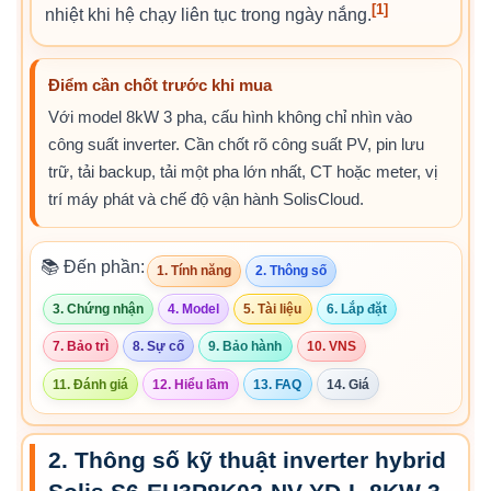
[1]
nhiệt khi hệ chạy liên tục trong ngày nắng.
Điểm cần chốt trước khi mua
Với model 8kW 3 pha, cấu hình không chỉ nhìn vào
công suất inverter. Cần chốt rõ công suất PV, pin lưu
trữ, tải backup, tải một pha lớn nhất, CT hoặc meter, vị
trí máy phát và chế độ vận hành SolisCloud.
📚 Đến phần:
1. Tính năng
2. Thông số
3. Chứng nhận
4. Model
5. Tài liệu
6. Lắp đặt
7. Bảo trì
8. Sự cố
9. Bảo hành
10. VNS
11. Đánh giá
12. Hiểu lầm
13. FAQ
14. Giá
2. Thông số kỹ thuật inverter hybrid