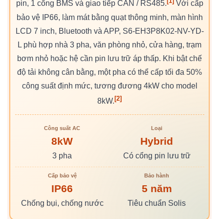
[1]
pin, 1 cổng BMS và giao tiếp CAN / RS485.
Với cấp
bảo vệ IP66, làm mát bằng quạt thông minh, màn hình
LCD 7 inch, Bluetooth và APP, S6-EH3P8K02-NV-YD-
L phù hợp nhà 3 pha, văn phòng nhỏ, cửa hàng, trạm
bơm nhỏ hoặc hệ cần pin lưu trữ áp thấp. Khi bật chế
độ tải không cân bằng, một pha có thể cấp tối đa 50%
công suất định mức, tương đương 4kW cho model
[2]
8kW.
Công suất AC
Loại
8kW
Hybrid
3 pha
Có cổng pin lưu trữ
Cấp bảo vệ
Bảo hành
IP66
5 năm
Chống bụi, chống nước
Tiêu chuẩn Solis