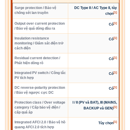
Surge protection / Bảo vệ
DC Type II / AC Type II, tùy
chống sét lan truyền
[1]
chọn
Output over current protection
[1]
Có
/ Bảo vệ quá dòng đầu ra
Insulation resistance
[1]
Có
monitoring / Giám sát điện trở
cách điện
Residual current detection /
[1]
Có
Phát hiện dòng rò
Integrated PV switch / Công tắc
[1]
Có
PV tích hợp
DC reverse-polarity protection
[1]
Có
/ Bảo vệ ngược cực DC
Protection class / Over voltage
I / II (PV và BAT), III (MAINS,
category / Cấp bảo vệ điện /
[1]
BACKUP và GEN)
cấp quá áp
Integrated AFCI 2.0 / Bảo vệ hồ
[1]
Tùy chọn
quang AFCI 2.0 tích hợp