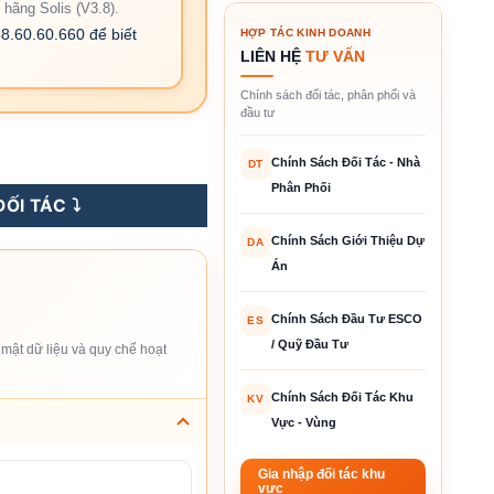
 hãng Solis (V3.8).
8.60.60.660 để biết
HỢP TÁC KINH DOANH
LIÊN HỆ
TƯ VẤN
Chính sách đối tác, phân phối và
đầu tư
Pha số lượng
Chính Sách Đối Tác - Nhà
DT
Phân Phối
ỐI TÁC ⤵️
Chính Sách Giới Thiệu Dự
DA
Án
Chính Sách Đầu Tư ESCO
ES
/ Quỹ Đầu Tư
mật dữ liệu và quy chế hoạt
Chính Sách Đối Tác Khu
KV
Vực - Vùng
Gia nhập đối tác khu
vực