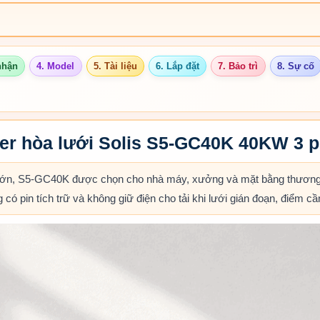
nhận
4. Model
5. Tài liệu
6. Lắp đặt
7. Bảo trì
8. Sự cố
rter hòa lưới Solis S5-GC40K 40KW 3 
t lớn, S5-GC40K được chọn cho nhà máy, xưởng và mặt bằng thương
g có pin tích trữ và không giữ điện cho tải khi lưới gián đoạn, điểm cầ