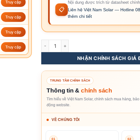
Truy cập
Nội dung được trích từ datasheet chính
📋
Liên hệ Việt Nam Solar — Hotline 08
thêm chi tiết
Truy cập
Truy cập
S5-GC40K - Inverter Hòa Lưới Solis 40KW 3 
Truy cập
NHẬN CHÍNH SÁCH GIÁ Đ
TRUNG TÂM CHÍNH SÁCH
Thông tin &
chính sách
Tìm hiểu về Việt Nam Solar, chính sách mua hàng, bảo 
động website.
VỀ CHÚNG TÔI
01
02