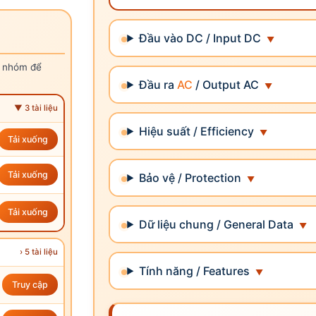
Đầu vào DC / Input DC
g nhóm để
Đầu ra
AC
/ Output AC
▼ 3 tài liệu
Hiệu suất / Efficiency
Tải xuống
Tải xuống
Bảo vệ / Protection
Tải xuống
Dữ liệu chung / General Data
› 5 tài liệu
Tính năng / Features
Truy cập