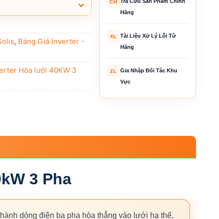
Tra Cứu Sản Phẩm Chính
CH
Hãng
Tài Liệu Xử Lý Lỗi Từ
XL
Solis
,
Bảng Giá Inverter -
Hãng
erter Hòa lưới 40KW 3
Gia Nhập Đối Tác Khu
ZL
Vực
0kW 3 Pha
thành dòng điện ba pha hòa thẳng vào lưới hạ thế,