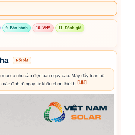
9. Bảo hành
10. VNS
11. Đánh giá
pha
Nổi bật
 mại có nhu cầu điện ban ngày cao. Máy đẩy toàn bộ
[1]
[2]
n xác định rõ ngay từ khâu chọn thiết bị.