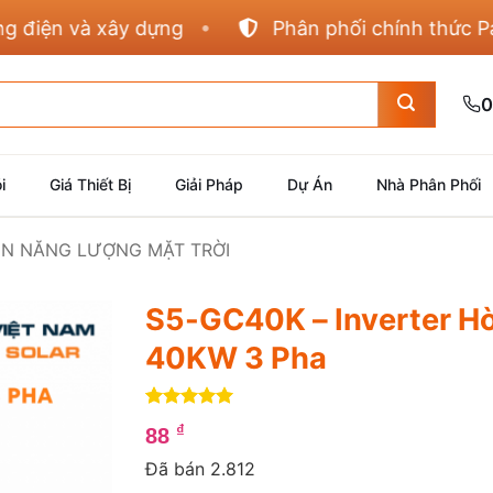
và xây dựng
Phân phối chính thức Panasonic
0
i
Giá Thiết Bị
Giải Pháp
Dự Án
Nhà Phân Phối
IỆN NĂNG LƯỢNG MẶT TRỜI
S5-GC40K – Inverter Hò
40KW 3 Pha
5
4
trên 5
₫
88
dựa trên
đánh giá
Đã bán 2.812