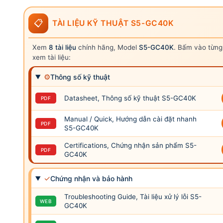
📋
TÀI LIỆU KỸ THUẬT S5-GC40K
Xem
8 tài liệu
chính hãng, Model
S5-GC40K
. Bấm vào từn
xem tài liệu:
⚙
Thông số kỹ thuật
Datasheet, Thông số kỹ thuật S5-GC40K
PDF
Manual / Quick, Hướng dẫn cài đặt nhanh
PDF
S5-GC40K
Certifications, Chứng nhận sản phẩm S5-
PDF
GC40K
✓
Chứng nhận và bảo hành
Troubleshooting Guide, Tài liệu xử lý lỗi S5-
WEB
GC40K