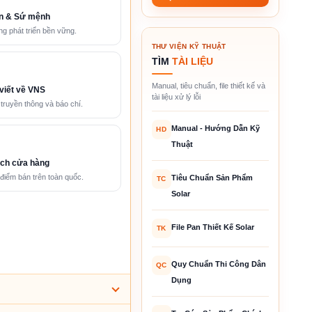
n & Sứ mệnh
g phát triển bền vững.
THƯ VIỆN KỸ THUẬT
TÌM
TÀI LIỆU
Manual, tiêu chuẩn, file thiết kế và
viết về VNS
tài liệu xử lý lỗi
 truyền thông và báo chí.
Manual - Hướng Dẫn Kỹ
HD
Thuật
ch cửa hàng
điểm bán trên toàn quốc.
Tiêu Chuẩn Sản Phẩm
TC
Solar
File Pan Thiết Kế Solar
TK
Quy Chuẩn Thi Công Dân
QC
Dụng