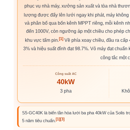
phục vụ nhà máy, xưởng sản xuất và tòa nhà thươn
lượng được đẩy lên lưới ngay khi phát, máy không k
và phân bổ qua bốn kênh MPPT riêng, mỗi kênh nhậ
đến 1000V, còn ngưỡng áp một chiều cho phép chạm
[1]
khu vực tấm pin.
Về phía xoay chiều, đầu ra cấp
3% và hiệu suất đỉnh đạt 98.7%. Vỏ máy đạt chuẩn 
công tắc một c
Công suất AC
40kW
3 pha
Khôn
S5-GC40K là biến tần hòa lưới ba pha 40kW của Solis t
[1]
[3]
5 năm tiêu chuẩn.