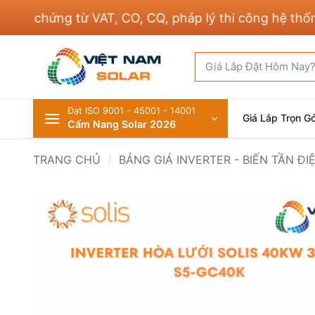
Bỏ
ứng từ VAT, CO, CQ, pháp lý thi công hệ thống điện 
qua
nội
Tìm
dung
kiếm:
Đạt ISO 9001 - 45001 - 14001
Giá Lắp Trọn Gó
Cẩm Nang Solar 2026
TRANG CHỦ
/
BẢNG GIÁ INVERTER - BIẾN TẦN Đ