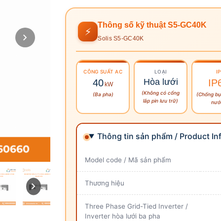
Thông số kỹ thuật S5-GC40K
⚡
Solis S5-GC40K
CÔNG SUẤT
AC
LOẠI
IP
Hòa lưới
40
IP
kW
(Không có cổng
(Ba pha)
(Chống bụ
lắp pin lưu trữ)
nướ
Thông tin sản phẩm / Product In
Model code / Mã sản phẩm
Thương hiệu
Three Phase Grid-Tied Inverter /
Inverter hòa lưới ba pha