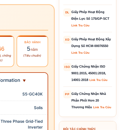
Giấy Phép Hoạt Động
DL
Điện Lực Số 175/GP-SCT
Link Tra Cứu
Giấy Phép Hoạt Động Xây
XD
BẢO HÀNH
Dựng Số HCM-00076550
66
5
năm
Link Tra Cứu
i, chống
(Tiêu chuẩn)
c)
Giấy Chứng Nhận ISO
ISO
9001:2015, 45001:2018,
formation
14001-2018
Link Tra Cứu
S5-GC40K
Giấy Chứng Nhận Nhà
PP
Phân Phối Hơn 20
Solis
Thương Hiệu
Link Tra Cứu
Three Phase Grid-Tied
Inverter
ĐỐI TÁC CHÍNH THỨC