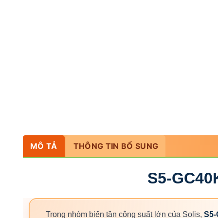
MÔ TẢ
THÔNG TIN BỔ SUNG
S5-GC40K
Trong nhóm biến tần công suất lớn của Solis,
S5