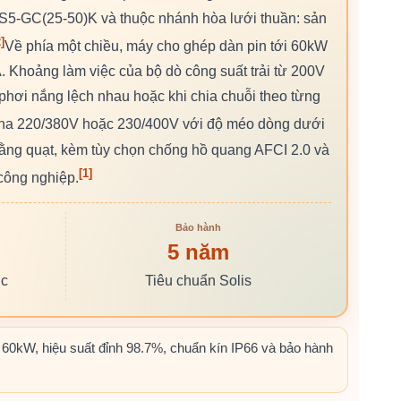
 S5-GC(25-50)K và thuộc nhánh hòa lưới thuần: sản
]
Về phía một chiều, máy cho ghép dàn pin tới 60kW
 Khoảng làm việc của bộ dò công suất trải từ 200V
phơi nắng lệch nhau hoặc khi chia chuỗi theo từng
 pha 220/380V hoặc 230/400V với độ méo dòng dưới
bằng quạt, kèm tùy chọn chống hồ quang AFCI 2.0 và
[1]
 công nghiệp.
Bảo hành
5 năm
ớc
Tiêu chuẩn Solis
60kW, hiệu suất đỉnh 98.7%, chuẩn kín IP66 và bảo hành