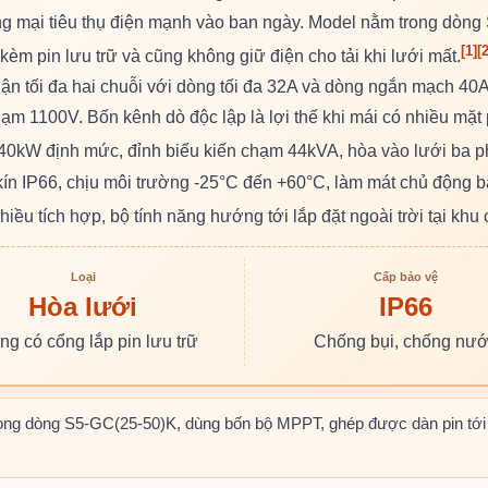
g mại tiêu thụ điện mạnh vào ban ngày. Model nằm trong dòng
[1]
[2
èm pin lưu trữ và cũng không giữ điện cho tải khi lưới mất.
n tối đa hai chuỗi với dòng tối đa 32A và dòng ngắn mạch 40A.
 1100V. Bốn kênh dò độc lập là lợi thế khi mái có nhiều mặt 
 40kW định mức, đỉnh biểu kiến chạm 44kVA, hòa vào lưới ba
kín IP66, chịu môi trường -25°C đến +60°C, làm mát chủ động 
hiều tích hợp, bộ tính năng hướng tới lắp đặt ngoài trời tại khu
Loại
Cấp bảo vệ
Hòa lưới
IP66
g có cổng lắp pin lưu trữ
Chống bụi, chống nư
rong dòng S5-GC(25-50)K, dùng bốn bộ MPPT, ghép được dàn pin tới 