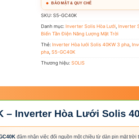
BẢO MẬT & QUY CHẾ
SKU:
S5-GC40K
Danh mục:
Inverter Solis Hòa Lưới
,
Inverter 
Biến Tần Điện Năng Lượng Mặt Trời
Thẻ:
Inverter Hòa lưới Solis 40KW 3 pha
,
Inv
pha
,
S5-GC40K
Thương hiệu:
SOLIS
 – Inverter Hòa Lưới Solis 4
-GC40K
đảm nhận việc đổi nguồn một chiều từ dàn pin mặt trời 