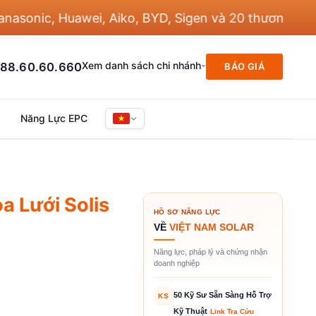
, Huawei, Aiko, BYD, Sigen và 20 thương hiệu khác
Xem danh sách chi nhánh
88.60.60.660
BÁO GIÁ
Năng Lực EPC
a Lưới Solis
HỒ SƠ NĂNG LỰC
VỀ
VIỆT NAM SOLAR
Năng lực, pháp lý và chứng nhận
doanh nghiệp
50 Kỹ Sư Sẵn Sàng Hỗ Trợ
KS
Kỹ Thuật
Link Tra Cứu