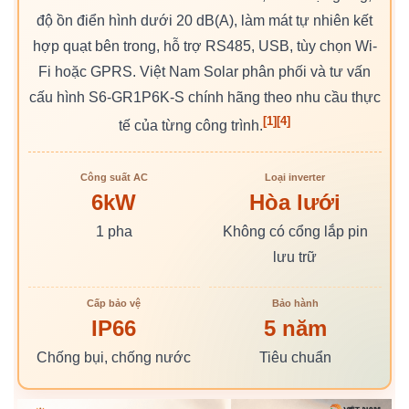
độ ồn điển hình dưới 20 dB(A), làm mát tự nhiên kết
hợp quạt bên trong, hỗ trợ RS485, USB, tùy chọn Wi-
Fi hoặc GPRS. Việt Nam Solar phân phối và tư vấn
cấu hình S6-GR1P6K-S chính hãng theo nhu cầu thực
[1]
[4]
tế của từng công trình.
Công suất AC
Loại inverter
6kW
Hòa lưới
1 pha
Không có cổng lắp pin
lưu trữ
Cấp bảo vệ
Bảo hành
IP66
5 năm
Chống bụi, chống nước
Tiêu chuẩn