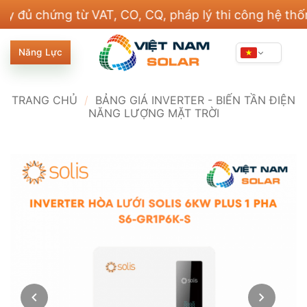
Bỏ
hứng từ VAT, CO, CQ, pháp lý thi công hệ thống điện
qua
nội
Năng Lực
dung
TRANG CHỦ
/
BẢNG GIÁ INVERTER - BIẾN TẦN ĐIỆN
NĂNG LƯỢNG MẶT TRỜI