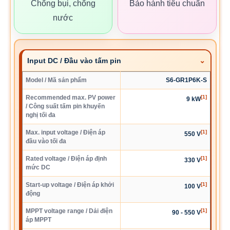
Chống bụi, chống
Bảo hành tiêu chuẩn
nước
Input DC / Đầu vào tấm pin
Model / Mã sản phẩm
S6-GR1P6K-S
Recommended max. PV power
[1]
9 kW
/ Công suất tấm pin khuyến
nghị tối đa
Max. input voltage / Điện áp
[1]
550 V
đầu vào tối đa
Rated voltage / Điện áp định
[1]
330 V
mức DC
Start-up voltage / Điện áp khởi
[1]
100 V
động
MPPT voltage range / Dải điện
[1]
90 - 550 V
áp MPPT