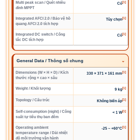
Multi peak scan / Quét nhiều
[1]
Có
đỉnh MPPT
Integrated AFCI 2.0 / Bảo vệ hồ
[1]
Tùy chọn
quang AFCI 2.0 tích hợp
Integrated DC switch / Công
[1]
Có
tắc DC tích hợp
General Data / Thông số chung
Dimensions (W × H × D) / Kích
[1]
330 × 371 × 161 mm
thước rộng × cao × sâu
Weight / Khối lượng
[1]
9 kg
Topology / Cấu trúc
[1]
Không biến áp
Self-consumption (night) / Công
[1]
< 1 W
suất tự tiêu thụ ban đêm
Operating ambient
[1]
-25 ~ +60°C
temperature range / Dải nhiệt
độ môi trường vận hành