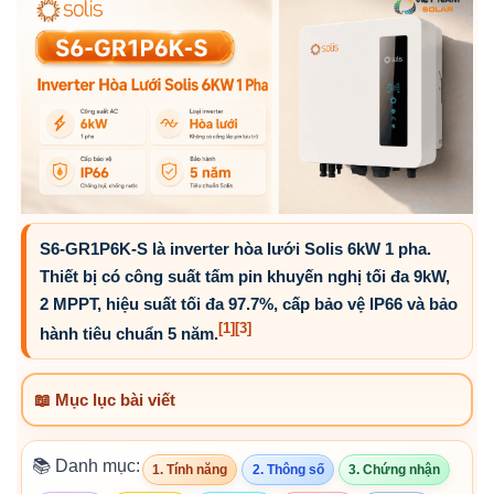
S6-GR1P6K-S là inverter hòa lưới Solis 6kW 1 pha.
Thiết bị có công suất tấm pin khuyến nghị tối đa 9kW,
2 MPPT, hiệu suất tối đa 97.7%, cấp bảo vệ IP66 và bảo
[1]
[3]
hành tiêu chuẩn 5 năm.
📖 Mục lục bài viết
📚 Danh mục:
1. Tính năng
2. Thông số
3. Chứng nhận