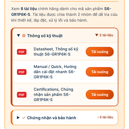
Xem
8 tài liệu
chính hãng dành cho mã sản phẩm
S6-
GR1P6K-S
. Tài liệu được chia thành 2 nhóm để dễ tra cứu
khi thiết kế, lắp đặt, xử lý lỗi và bảo hành.
⚙
Thông số kỹ thuật
▼ 3 tài liệu
Datasheet, Thông số kỹ
Tải xuống
PDF
thuật S6-GR1P6K-S
Manual / Quick, Hướng
dẫn cài đặt nhanh S6-
Tải xuống
PDF
GR1P6K-S
Certifications, Chứng
nhận sản phẩm S6-
Tải xuống
PDF
GR1P6K-S
✓
Chứng nhận và bảo hành
› 5 tài liệu