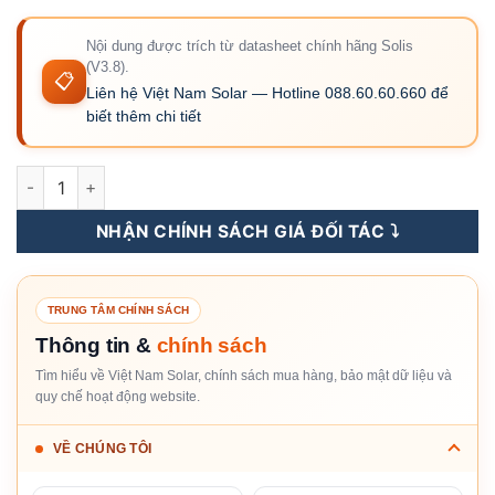
Nội dung được trích từ datasheet chính hãng Solis
(V3.8).
📋
Liên hệ Việt Nam Solar — Hotline 088.60.60.660 để
biết thêm chi tiết
S6-GR1P6K-S - Inverter Hòa Lưới Solis 6KW 1 Pha số lượng
NHẬN CHÍNH SÁCH GIÁ ĐỐI TÁC ⤵️
TRUNG TÂM CHÍNH SÁCH
Thông tin &
chính sách
Tìm hiểu về Việt Nam Solar, chính sách mua hàng, bảo mật dữ liệu và
quy chế hoạt động website.
VỀ CHÚNG TÔI