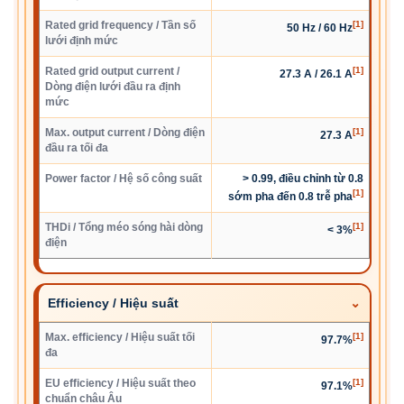
Rated grid frequency / Tần số
[1]
50 Hz / 60 Hz
lưới định mức
Rated grid output current /
[1]
27.3 A / 26.1 A
Dòng điện lưới đầu ra định
mức
Max. output current / Dòng điện
[1]
27.3 A
đầu ra tối đa
Power factor / Hệ số công suất
> 0.99, điều chỉnh từ 0.8
[1]
sớm pha đến 0.8 trễ pha
THDi / Tổng méo sóng hài dòng
[1]
< 3%
điện
Efficiency / Hiệu suất
Max. efficiency / Hiệu suất tối
[1]
97.7%
đa
EU efficiency / Hiệu suất theo
[1]
97.1%
chuẩn châu Âu