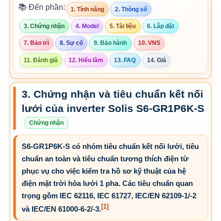
📚 Đến phần:
1. Tính năng
2. Thông số
3. Chứng nhận
4. Model
5. Tài liệu
6. Lắp đặt
7. Bảo trì
8. Sự cố
9. Bảo hành
10. VNS
11. Đánh giá
12. Hiểu lầm
13. FAQ
14. Giá
3. Chứng nhận và tiêu chuẩn kết nối
lưới của inverter Solis S6-GR1P6K-S
Chứng nhận
S6-GR1P6K-S có nhóm tiêu chuẩn kết nối lưới, tiêu
chuẩn an toàn và tiêu chuẩn tương thích điện từ
phục vụ cho việc kiểm tra hồ sơ kỹ thuật của hệ
điện mặt trời hòa lưới 1 pha. Các tiêu chuẩn quan
trọng gồm IEC 62116, IEC 61727, IEC/EN 62109-1/-2
[1]
và IEC/EN 61000-6-2/-3.