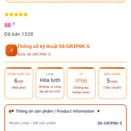
5
4
trên 5
₫
88
dựa trên
đánh giá
Đã bán 1.526
Thông số kỹ thuật S6-GR1P6K-S
⚡
Solis S6-GR1P6K-S
CÔNG SUẤT
AC
LOẠI
IP
BẢO HÀNH
Hòa lưới
6
IP66
5
kW
năm
(Không có cổng
(Một pha)
(Chống bụi,
(Tiêu chuẩn)
lắp pin lưu trữ)
chống nước)
Thông tin sản phẩm / Product Information
Model code / Mã sản phẩm
S6-GR1P6K-S