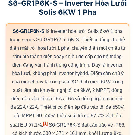
S6-GR1P6K-S – Inverter Hòa Lưới
Solis 6KW 1 Pha
S6-GR1P6K-S
là inverter hòa lưới Solis 6kW 1 pha
trong series S6-GR1P(2.5-6)K-S. Thiết bị dùng cho hệ
điện mặt trời hòa lưới 1 pha, chuyển điện một chiều từ
tấm pin thành điện xoay chiều để cấp cho hệ thống
điện đang vận hành trong công trình. Đây là inverter
hòa lưới, không phải inverter hybrid. Điểm cần chú ý
của model này là công suất AC định mức 6kW, công
suất tấm pin khuyến nghị tối đa 9kW, 2 MPPT, dòng
điện đầu vào tối đa 16A / 16A và dòng ngắn mạch tối
đa 22A / 22A. Thiết bị có điện áp đầu vào tối đa 550V,
dải MPPT 90-550V, hiệu suất tối đa 97.7% và hiệu
[1]
suất EU 97.1%.
S6-GR1P6K-S đạt cấp bảo vệ IP66,
có kích thước 330 × 371 × 161 mm, khối lượng 9kg,