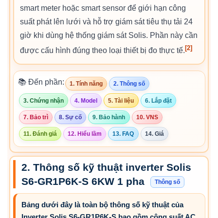
smart meter hoặc smart sensor để giới hạn công
suất phát lên lưới và hỗ trợ giám sát tiêu thụ tải 24
giờ khi dùng hệ thống giám sát Solis. Phần này cần
[2]
được cấu hình đúng theo loại thiết bị đo thực tế.
📚 Đến phần:
1. Tính năng
2. Thông số
3. Chứng nhận
4. Model
5. Tài liệu
6. Lắp đặt
7. Bảo trì
8. Sự cố
9. Bảo hành
10. VNS
11. Đánh giá
12. Hiểu lầm
13. FAQ
14. Giá
2. Thông số kỹ thuật inverter Solis
S6-GR1P6K-S 6KW 1 pha
Thông số
Bảng dưới đây là toàn bộ thông số kỹ thuật của
Inverter Solis S6-GR1P6K-S bao gồm công suất AC