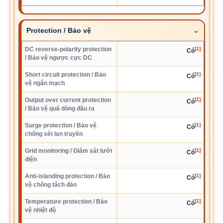
Protection / Bảo vệ
DC reverse-polarity protection
[1]
Có
/ Bảo vệ ngược cực DC
Short circuit protection / Bảo
[1]
Có
vệ ngắn mạch
Output over current protection
[1]
Có
/ Bảo vệ quá dòng đầu ra
Surge protection / Bảo vệ
[1]
Có
chống sét lan truyền
Grid monitoring / Giám sát lưới
[1]
Có
điện
Anti-islanding protection / Bảo
[1]
Có
vệ chống tách đảo
Temperature protection / Bảo
[1]
Có
vệ nhiệt độ