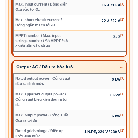
Max. input current / Dòng điện
[1]
16 A / 16 A
đầu vào tối đa
Max. short circuit current /
[1]
22 A / 22 A
Dòng ngắn mạch tối đa
MPPT number / Max. input
[1]
2 / 2
strings number / Số MPPT / số
chuỗi đầu vào tối đa
Output AC / Đầu ra hòa lưới
Rated output power / Công suất
[1]
6 kW
đầu ra định mức
Max. apparent output power /
[1]
6 kVA
Công suất biểu kiến đầu ra tối
đa
Max. output power / Công suất
[1]
6 kW
đầu ra tối đa
Rated grid voltage / Điện áp
[1]
1/N/PE, 220 V / 230 V
lưới định mức