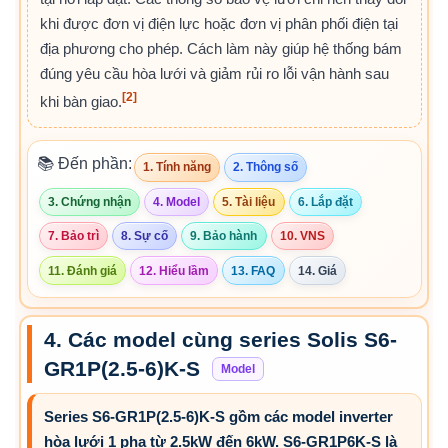
khi được đơn vị điện lực hoặc đơn vị phân phối điện tại
địa phương cho phép. Cách làm này giúp hệ thống bám
đúng yêu cầu hòa lưới và giảm rủi ro lỗi vận hành sau
[2]
khi bàn giao.
📚 Đến phần:
1. Tính năng
2. Thông số
3. Chứng nhận
4. Model
5. Tài liệu
6. Lắp đặt
7. Bảo trì
8. Sự cố
9. Bảo hành
10. VNS
11. Đánh giá
12. Hiểu lầm
13. FAQ
14. Giá
4. Các model cùng series Solis S6-
GR1P(2.5-6)K-S
Model
Series S6-GR1P(2.5-6)K-S gồm các model inverter
hòa lưới 1 pha từ 2.5kW đến 6kW. S6-GR1P6K-S là