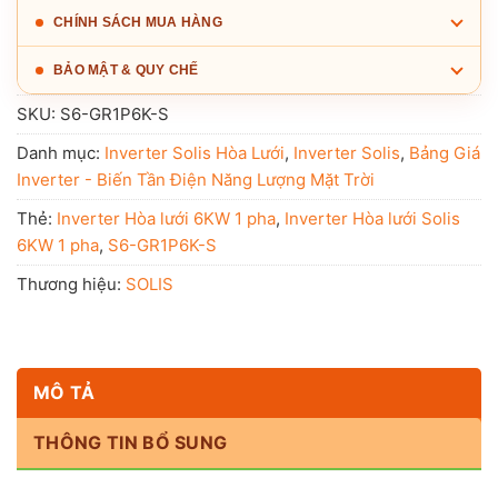
CHÍNH SÁCH MUA HÀNG
BẢO MẬT & QUY CHẾ
SKU:
S6-GR1P6K-S
Danh mục:
Inverter Solis Hòa Lưới
,
Inverter Solis
,
Bảng Giá
Inverter - Biến Tần Điện Năng Lượng Mặt Trời
Thẻ:
Inverter Hòa lưới 6KW 1 pha
,
Inverter Hòa lưới Solis
6KW 1 pha
,
S6-GR1P6K-S
Thương hiệu:
SOLIS
MÔ TẢ
THÔNG TIN BỔ SUNG