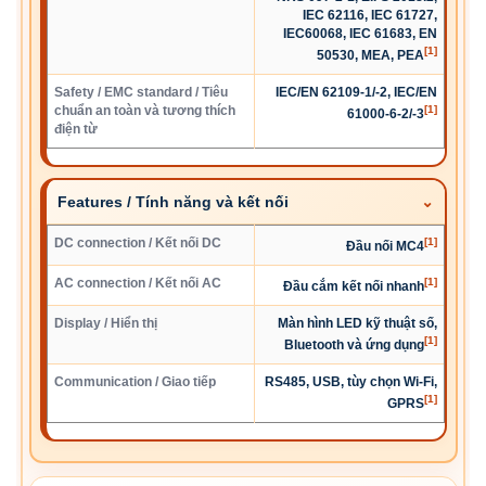
IEC 62116, IEC 61727,
IEC60068, IEC 61683, EN
[1]
50530, MEA, PEA
Safety / EMC standard / Tiêu
IEC/EN 62109-1/-2, IEC/EN
chuẩn an toàn và tương thích
[1]
61000-6-2/-3
điện từ
Features / Tính năng và kết nối
DC connection / Kết nối DC
[1]
Đầu nối MC4
AC connection / Kết nối AC
[1]
Đầu cắm kết nối nhanh
Display / Hiển thị
Màn hình LED kỹ thuật số,
[1]
Bluetooth và ứng dụng
Communication / Giao tiếp
RS485, USB, tùy chọn Wi-Fi,
[1]
GPRS