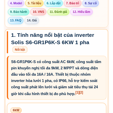
4. Model
5. Tài liệu
6. Lắp đặt
7. Bảo trì
8. Sự cố
9. Bảo hành
10. VNS
11. Đánh giá
12. Hiểu lầm
13. FAQ
14. Giá
1. Tính năng nổi bật của inverter
Solis S6-GR1P6K-S 6KW 1 pha
Nổi bật
S6-GR1P6K-S có công suất AC 6kW, công suất tấm
pin khuyến nghị tối đa 9kW, 2 MPPT và dòng điện
đầu vào tối đa 16A / 16A. Thiết bị thuộc nhóm
inverter hòa lưới 1 pha, có IP66, hỗ trợ kiểm soát
công suất phát lên lưới và giám sát tiêu thụ tải 24
[1]
[2]
giờ khi cấu hình thiết bị đo phù hợp.
6kW