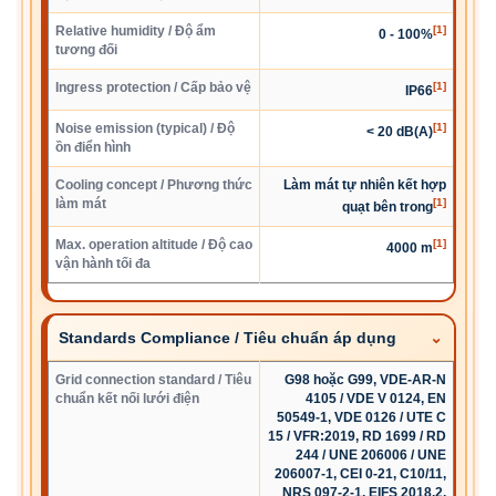
Relative humidity / Độ ẩm
[1]
0 - 100%
tương đối
Ingress protection / Cấp bảo vệ
[1]
IP66
Noise emission (typical) / Độ
[1]
< 20 dB(A)
ồn điển hình
Cooling concept / Phương thức
Làm mát tự nhiên kết hợp
làm mát
[1]
quạt bên trong
Max. operation altitude / Độ cao
[1]
4000 m
vận hành tối đa
Standards Compliance / Tiêu chuẩn áp dụng
Grid connection standard / Tiêu
G98 hoặc G99, VDE-AR-N
chuẩn kết nối lưới điện
4105 / VDE V 0124, EN
50549-1, VDE 0126 / UTE C
15 / VFR:2019, RD 1699 / RD
244 / UNE 206006 / UNE
206007-1, CEI 0-21, C10/11,
NRS 097-2-1, EIFS 2018.2,