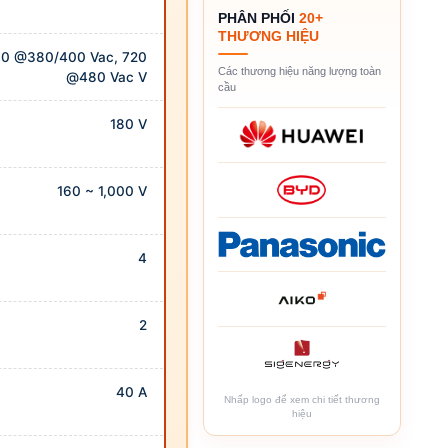
PHÂN PHỐI
20+
THƯƠNG HIỆU
0 @380/400 Vac, 720
Các thương hiệu năng lượng toàn
@480 Vac V
cầu
180 V
160 ~ 1,000 V
4
2
40 A
Nhấp logo để xem chi tiết thương
hiệu