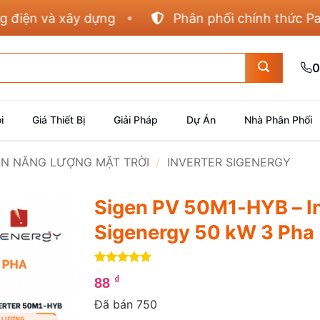
 và xây dựng
Phân phối chính thức Panasoni
0
i
Giá Thiết Bị
Giải Pháp
Dự Án
Nhà Phân Phối
IỆN NĂNG LƯỢNG MẶT TRỜI
/
INVERTER SIGENERGY
Sigen PV 50M1-HYB – In
Sigenergy 50 kW 3 Pha
5
1
trên 5
₫
88
dựa trên
đánh giá
Đã bán 750