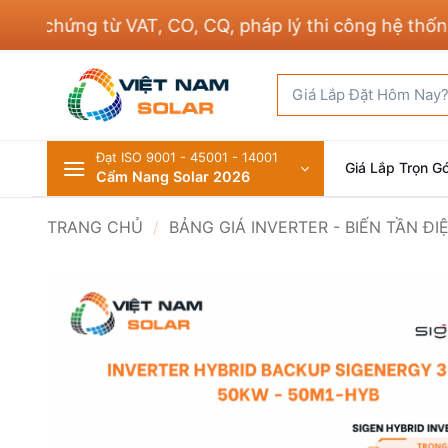
Bỏ
hứng từ VAT, CO, CQ, pháp lý thi công hệ thống điện
qua
nội
Tìm
dung
kiếm:
Đạt ISO 9001 - 45001 - 14001
Giá Lắp Trọn Gó
Cẩm Nang Solar 2026
TRANG CHỦ
/
BẢNG GIÁ INVERTER - BIẾN TẦN Đ