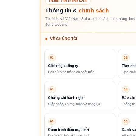
TRUNG TÂM CHÍNH SÁCH
Thông tin &
chính sách
Tìm hiểu về Việt Nam Solar, chính sách mua hàng, bảo 
động website.
VỀ CHÚNG TÔI
01
02
Giới thiệu công ty
Tầm nhì
Lịch sử hình thành và phát triển.
Định hướn
03
04
Chứng chỉ hành nghề
Báo chí 
Giấy phép, chứng nhận và năng lực.
Thông tin
05
06
Công trình điện mặt trời
Danh sá
Dự án tiêu biểu đã triển khai.
Hệ thống 