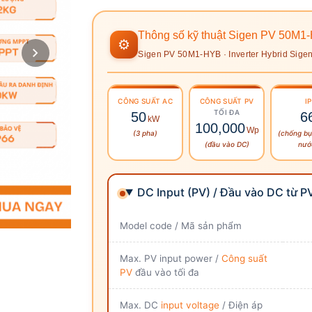
Thông số kỹ thuật Sigen PV 50M1
⚙
Sigen PV 50M1-HYB · Inverter Hybrid Sige
CÔNG SUẤT
AC
CÔNG SUẤT PV
IP
TỐI ĐA
50
6
kW
100,000
Wp
(3 pha)
(chống bụ
(đầu vào DC)
nướ
DC Input (PV) / Đầu vào DC từ P
Model code / Mã sản phẩm
Max. PV input power /
Công suất
PV
đầu vào tối đa
Max. DC
input voltage
/ Điện áp