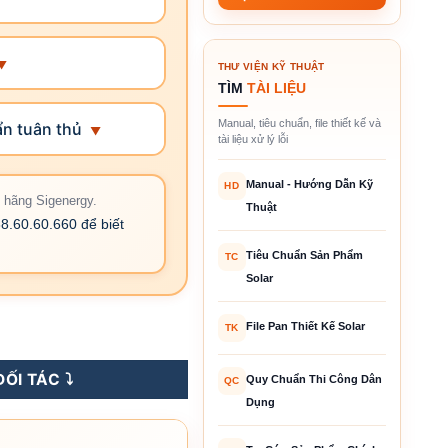
THƯ VIỆN KỸ THUẬT
TÌM
TÀI LIỆU
Manual, tiêu chuẩn, file thiết kế và
ẩn tuân thủ
tài liệu xử lý lỗi
Manual - Hướng Dẫn Kỹ
HD
h hãng Sigenergy.
Thuật
8.60.60.660 để biết
Tiêu Chuẩn Sản Phẩm
TC
Solar
File Pan Thiết Kế Solar
rgy 50 kW 3 Pha số lượng
TK
ỐI TÁC ⤵️
Quy Chuẩn Thi Công Dân
QC
Dụng