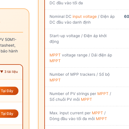
DC đầu vào tối đa
Nominal DC
input voltage
/ Điện áp
60
B
DC đầu vào danh định
Start-up voltage / Điện áp khởi
PV 50M1-
động
tasheet,
ch bảo hành
MPPT
voltage range / Dải điện áp
MPPT
▼ 3 tài liệu
Number of MPP trackers / Số bộ
MPPT
Tại Đây
Number of PV strings per
MPPT
/
Số chuỗi PV mỗi
MPPT
Max. input current per
MPPT
/
Tại Đây
Dòng đầu vào tối đa mỗi
MPPT