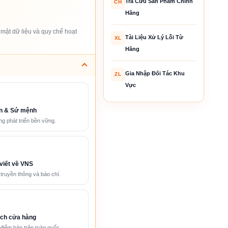
Tra Cứu Sản Phẩm Chính
CH
Hãng
mật dữ liệu và quy chế hoạt
Tài Liệu Xử Lý Lỗi Từ
XL
Hãng
Gia Nhập Đối Tác Khu
ZL
Vực
n & Sứ mệnh
g phát triển bền vững.
viết về VNS
 truyền thông và báo chí.
ch cửa hàng
điểm bán trên toàn quốc.