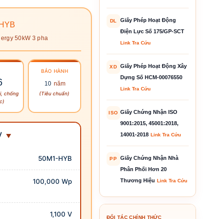
Giấy Phép Hoạt Động
DL
-HYB
Điện Lực Số 175/GP-SCT
nergy 50kW 3 pha
Link Tra Cứu
Giấy Phép Hoạt Động Xây
XD
BẢO HÀNH
Dựng Số HCM-00076550
6
10
năm
Link Tra Cứu
i, chống
(Tiêu chuẩn)
c)
Giấy Chứng Nhận ISO
ISO
9001:2015, 45001:2018,
V
14001-2018
Link Tra Cứu
50M1-HYB
Giấy Chứng Nhận Nhà
PP
Phân Phối Hơn 20
100,000 Wp
Thương Hiệu
Link Tra Cứu
1,100 V
ĐỐI TÁC CHÍNH THỨC