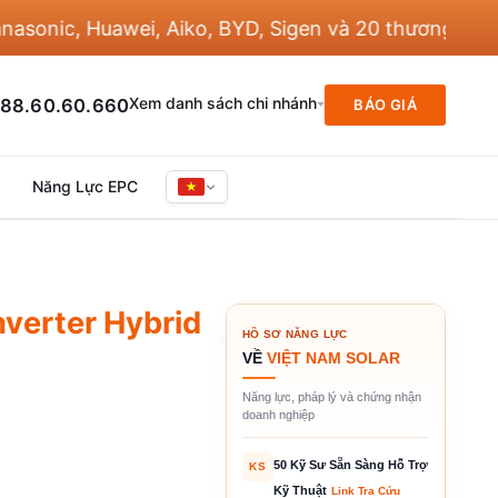
c, Huawei, Aiko, BYD, Sigen và 20 thương hiệu khác
Xem danh sách chi nhánh
88.60.60.660
BÁO GIÁ
Năng Lực EPC
verter Hybrid
HỒ SƠ NĂNG LỰC
VỀ
VIỆT NAM SOLAR
Năng lực, pháp lý và chứng nhận
doanh nghiệp
50 Kỹ Sư Sẵn Sàng Hỗ Trợ
KS
Kỹ Thuật
Link Tra Cứu