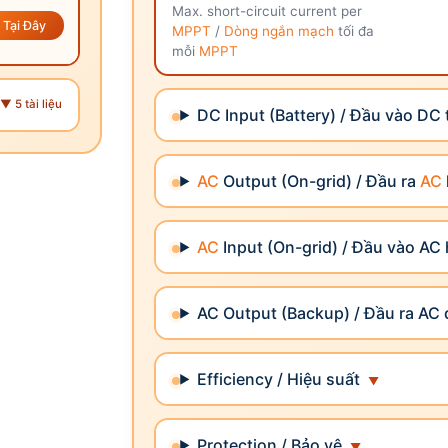
Max. short-circuit current per
Tại Đây
MPPT
/
Dòng ngắn mạch
tối đa
mỗi
MPPT
▼ 5 tài liệu
DC Input (Battery) / Đầu vào DC t
AC
Output (On-grid) / Đầu ra
AC
AC
Input (On-grid) / Đầu vào AC 
AC Output (Backup) / Đầu ra AC
Efficiency / Hiệu suất
Protection / Bảo vệ