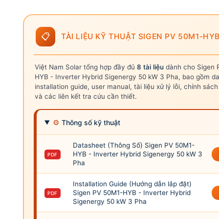
📋
TÀI LIỆU KỸ THUẬT SIGEN PV 50M1-HY
Việt Nam Solar tổng hợp đầy đủ
8 tài liệu
dành cho Sigen 
HYB - Inverter Hybrid Sigenergy 50 kW 3 Pha, bao gồm da
installation guide, user manual, tài liệu xử lý lỗi, chính sá
và các liên kết tra cứu cần thiết.
⚙
Thông số kỹ thuật
Datasheet (Thông Số) Sigen PV 50M1-
HYB - Inverter Hybrid Sigenergy 50 kW 3
PDF
Pha
Installation Guide (Hướng dẫn lắp đặt)
Sigen PV 50M1-HYB - Inverter Hybrid
PDF
Sigenergy 50 kW 3 Pha