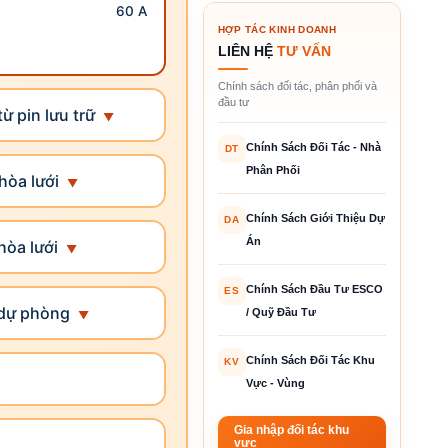
60 A
HỢP TÁC KINH DOANH
LIÊN HỆ
TƯ VẤN
Chính sách đối tác, phân phối và
đầu tư
ừ pin lưu trữ
Chính Sách Đối Tác - Nhà
DT
Phân Phối
hòa lưới
Chính Sách Giới Thiệu Dự
DA
Án
hòa lưới
Chính Sách Đầu Tư ESCO
ES
 dự phòng
/ Quỹ Đầu Tư
Chính Sách Đối Tác Khu
KV
Vực - Vùng
Gia nhập đối tác khu
vực