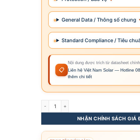
General Data / Thông số chung
Standard Compliance / Tiêu chu
Nội dung được trích từ datasheet chín
📋
Liên hệ Việt Nam Solar — Hotline 08
thêm chi tiết
Sigen PV 50M1-HYB - Inverter Hybrid Sigene
NHẬN CHÍNH SÁCH GIÁ Đ