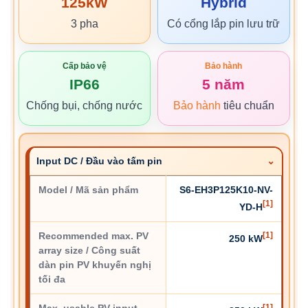
125kW
Hybrid
3 pha
Có cổng lắp pin lưu trữ
Cấp bảo vệ
Bảo hành
IP66
5 năm
Chống bụi, chống nước
Bảo hành
tiêu chuẩn
Input DC / Đầu vào tấm pin
Model / Mã sản phẩm
S6-EH3P125K10-NV-
[1]
YD-H
Recommended max. PV
[1]
250 kW
array size / Công suất
dàn pin PV khuyến nghị
tối đa
[1]