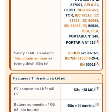
217001,
CEI 0-21
,
C10/11,
NRS 097-2-1
,
TOR,
IEC 62116
,
IEC
61727
,
IEC 60068
,
IEC 61683
,
EN
50530,
MEA
,
PEA
,
PORTARIA Nº 140,
[1]
PORTARIA Nº 515
Safety / EMC standard /
IEC
/
EN
62109-1/-2,
Tiêu chuẩn an toàn
và
IEC
/
EN 61000-6
-2/-4,
tương thích điện từ
[1]
EN
55011
Features / Tính năng và kết nối
PV connection / Kết nối
[1]
Đầu nối MC4
PV
Battery connection / Kết
[1]
Đầu nối terminal
nối pin lưu trữ