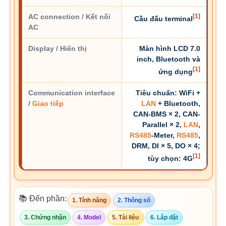
AC connection / Kết nối
[1]
Cầu đấu terminal
AC
Display / Hiển thị
Màn hình LCD 7.0
inch, Bluetooth và
[1]
ứng dụng
Communication interface
Tiêu chuẩn: WiFi +
/
Giao tiếp
LAN
+ Bluetooth,
CAN-BMS × 2, CAN-
Parallel × 2,
LAN
,
RS485
-Meter,
RS485
,
DRM, DI × 5, DO × 4;
[1]
tùy chọn: 4G
📚 Đến phần:
1. Tính năng
2. Thông số
3. Chứng nhận
4. Model
5. Tài liệu
6. Lắp đặt