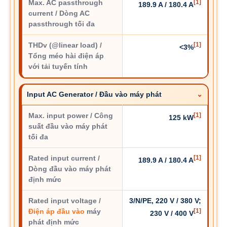
Max. AC passthrough
[1]
189.9 A / 180.4 A
current / Dòng AC
passthrough tối đa
THDv (@linear load) /
[1]
<3%
Tổng méo hài điện áp
với tải tuyến tính
Input AC Generator / Đầu vào máy phát
Max. input power / Công
[1]
125 kW
suất đầu vào máy phát
tối đa
Rated input current /
[1]
189.9 A / 180.4 A
Dòng đầu vào máy phát
định mức
Rated input voltage /
3/N/PE, 220 V / 380 V;
Điện áp đầu vào
máy
[1]
230 V / 400 V
phát định mức