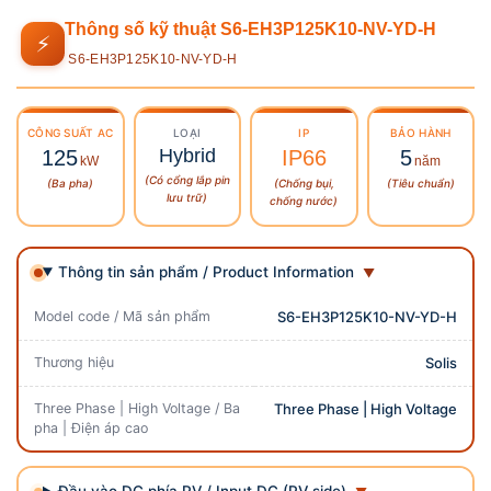
Thông số kỹ thuật S6-EH3P125K10-NV-YD-H
⚡
S6-EH3P125K10-NV-YD-H
CÔNG SUẤT
AC
LOẠI
IP
BẢO HÀNH
Hybrid
125
IP66
5
kW
năm
(Có cổng lắp pin
(Ba pha)
(Chống bụi,
(Tiêu chuẩn)
lưu trữ)
chống nước)
Thông tin sản phẩm / Product Information
Model code / Mã sản phẩm
S6-EH3P125K10-NV-YD-H
Thương hiệu
Solis
Three Phase | High Voltage / Ba
Three Phase | High Voltage
pha | Điện áp cao
Đầu vào DC phía PV / Input DC (PV side)