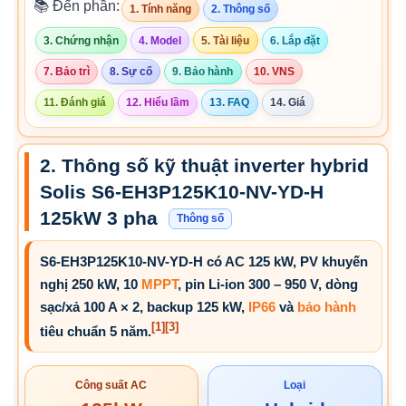
📚 Đến phần:
1. Tính năng
2. Thông số
3. Chứng nhận
4. Model
5. Tài liệu
6. Lắp đặt
7. Bảo trì
8. Sự cố
9. Bảo hành
10. VNS
11. Đánh giá
12. Hiểu lầm
13. FAQ
14. Giá
2. Thông số kỹ thuật inverter hybrid
Solis S6-EH3P125K10-NV-YD-H
125kW 3 pha
Thông số
S6-EH3P125K10-NV-YD-H có AC 125 kW, PV khuyến
nghị 250 kW, 10
MPPT
, pin Li-ion 300 – 950 V, dòng
sạc/xả 100 A × 2, backup 125 kW,
IP66
và
bảo hành
[1]
[3]
tiêu chuẩn 5 năm.
Công suất AC
Loại