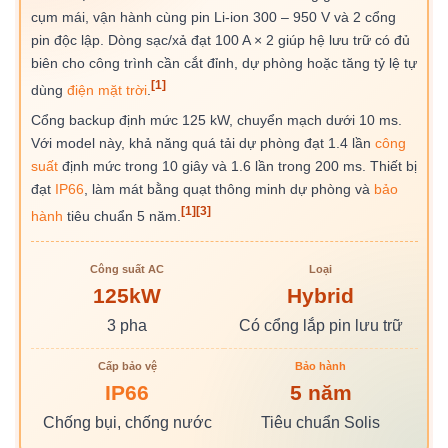
cụm mái, vận hành cùng pin Li-ion 300 – 950 V và 2 cổng
pin độc lập. Dòng sạc/xả đạt 100 A × 2 giúp hệ lưu trữ có đủ
biên cho công trình cần cắt đỉnh, dự phòng hoặc tăng tỷ lệ tự
[1]
dùng
điện mặt trời
.
Cổng backup định mức 125 kW, chuyển mạch dưới 10 ms.
Với model này, khả năng quá tải dự phòng đạt 1.4 lần
công
suất
định mức trong 10 giây và 1.6 lần trong 200 ms. Thiết bị
đạt
IP66
, làm mát bằng quạt thông minh dự phòng và
bảo
[1]
[3]
hành
tiêu chuẩn 5 năm.
Công suất AC
Loại
125kW
Hybrid
3 pha
Có cổng lắp pin lưu trữ
Cấp bảo vệ
Bảo hành
IP66
5 năm
Chống bụi, chống nước
Tiêu chuẩn Solis