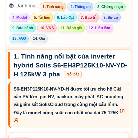
📚 Danh mục:
1. Tính năng
2. Thông số
3. Chứng nhận
4. Model
5. Tài liệu
6. Lắp đặt
7. Bảo trì
8. Sự cố
9. Bảo hành
10. VNS
11. Đánh giá
12. Hiểu lầm
13. FAQ
14. Giá
1. Tính năng nổi bật của inverter
hybrid Solis S6-EH3P125K10-NV-YD-
H 125kW 3 pha
Nổi bật
S6-EH3P125K10-NV-YD-H được tối ưu cho hệ C&I
cần PV lớn, pin HV, backup, máy phát, AC coupling
và giám sát SolisCloud trong cùng một cấu hình.
[1]
Đây là model công suất cao nhất của dải 75-125K.
[2]