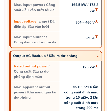
Max. input power / Công
164.5 kW / 173.2
suất đầu vào lưới tối đa
[1]
kW
Input voltage
range / Dải
[1]
304 – 460 V
điện áp đầu vào lưới
Max. input current /
[1]
250 A
Dòng đầu vào lưới tối đa
Output AC Back-up / Đầu ra dự phòng
Rated output power
/
[1]
125 kW
Công suất đầu ra dự
phòng định mức
Max. apparent output
75-100K:1.6 lần
power / Khả năng quá tải
công suất định mức
dự phòng
trong 10 giây; 2 lần
công suất định mức
trong 200 ms