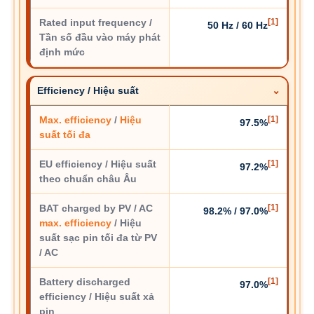
Rated input frequency /
[1]
50 Hz / 60 Hz
Tần số đầu vào máy phát
định mức
Efficiency / Hiệu suất
Max. efficiency
/
Hiệu
[1]
97.5%
suất tối đa
EU efficiency / Hiệu suất
[1]
97.2%
theo chuẩn châu Âu
BAT charged by PV / AC
[1]
98.2% / 97.0%
max. efficiency
/ Hiệu
suất sạc pin tối đa từ PV
/ AC
Battery discharged
[1]
97.0%
efficiency / Hiệu suất xả
pin