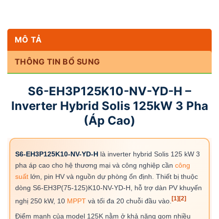
MÔ TẢ
THÔNG TIN BỔ SUNG
S6-EH3P125K10-NV-YD-H –
Inverter Hybrid Solis 125kW 3 Pha
(Áp Cao)
S6-EH3P125K10-NV-YD-H
là inverter hybrid Solis 125 kW 3
pha áp cao cho hệ thương mại và công nghiệp cần
công
suất
lớn, pin HV và nguồn dự phòng ổn định. Thiết bị thuộc
dòng S6-EH3P(75-125)K10-NV-YD-H, hỗ trợ dàn PV khuyến
[1]
[2]
nghị 250 kW, 10
MPPT
và tối đa 20 chuỗi đầu vào.
Điểm mạnh của model 125K nằm ở khả năng gom nhiều