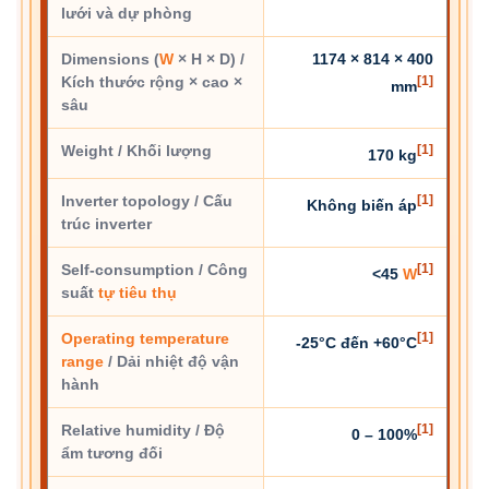
lưới và dự phòng
Dimensions (
W
× H × D) /
1174 × 814 × 400
Kích thước rộng × cao ×
[1]
mm
sâu
Weight / Khối lượng
[1]
170 kg
Inverter topology / Cấu
[1]
Không biến áp
trúc inverter
Self-consumption / Công
[1]
<45
W
suất
tự tiêu thụ
Operating temperature
[1]
-25°C đến +60°C
range
/ Dải nhiệt độ vận
hành
Relative humidity / Độ
[1]
0 – 100%
ẩm tương đối