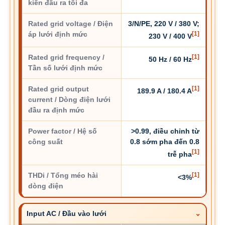
kiến đầu ra tối đa
Rated grid voltage / Điện
3/N/PE, 220 V / 380 V;
áp lưới định mức
[1]
230 V / 400 V
Rated grid frequency /
[1]
50 Hz / 60 Hz
Tần số lưới định mức
Rated grid output
[1]
189.9 A / 180.4 A
current / Dòng điện lưới
đầu ra định mức
Power factor / Hệ số
>0.99, điều chỉnh từ
công suất
0.8 sớm pha đến 0.8
[1]
trễ pha
THDi / Tổng méo hài
[1]
<3%
dòng điện
Input AC / Đầu vào lưới