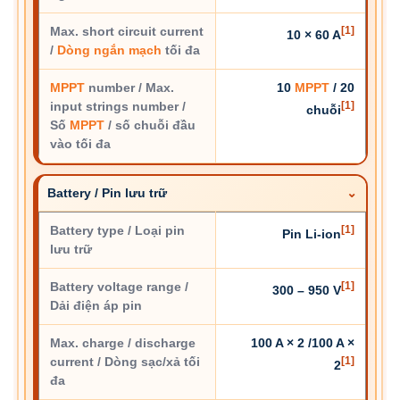
Max. short circuit current
[1]
10 × 60 A
/
Dòng ngắn mạch
tối đa
MPPT
number / Max.
10
MPPT
/ 20
input strings number /
[1]
chuỗi
Số
MPPT
/ số chuỗi đầu
vào tối đa
Battery / Pin lưu trữ
Battery type / Loại pin
[1]
Pin Li-ion
lưu trữ
Battery voltage range /
[1]
300 – 950 V
Dải điện áp pin
Max. charge / discharge
100 A × 2 /100 A ×
current / Dòng sạc/xả tối
[1]
2
đa