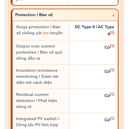
Protection / Bảo vệ
Surge protection / Bảo
DC Type II / AC Type
vệ chống sét
lan
truyền
[1]
II
Output over current
[1]
Có
protection / Bảo vệ quá
dòng đầu ra
Insulation resistance
[1]
Có
monitoring / Giám sát
điện trở cách điện
Residual current
[1]
Có
detection / Phát hiện
dòng rò
Integrated PV switch /
[1]
Có
Công tắc PV tích hợp