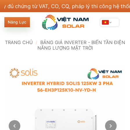
Bỏ
chứng từ VAT, CO, CQ, pháp lý thi công hệ thống điệ
qua
nội
Năng Lực
dung
TRANG CHỦ
/
BẢNG GIÁ INVERTER - BIẾN TẦN ĐIỆN
NĂNG LƯỢNG MẶT TRỜI