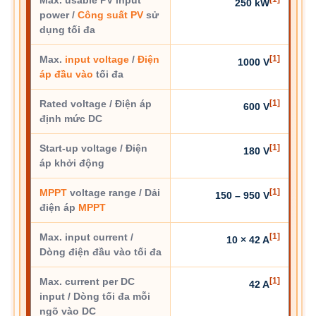
Max. usable PV input
250 kW
power /
Công suất PV
sử
dụng tối đa
Max.
input voltage
/
Điện
[1]
1000 V
áp đầu vào
tối đa
Rated voltage / Điện áp
[1]
600 V
định mức DC
Start-up voltage / Điện
[1]
180 V
áp khởi động
MPPT
voltage range / Dải
[1]
150 – 950 V
điện áp
MPPT
Max. input current /
[1]
10 × 42 A
Dòng điện đầu vào tối đa
Max. current per DC
[1]
42 A
input / Dòng tối đa mỗi
ngõ vào DC