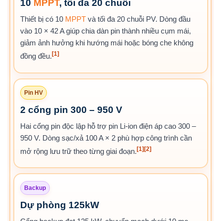
10
MPPT
, tối đa 20 chuỗi
Thiết bị có 10
MPPT
và tối đa 20 chuỗi PV. Dòng đầu
vào 10 × 42 A giúp chia dàn pin thành nhiều cụm mái,
giảm ảnh hưởng khi hướng mái hoặc bóng che không
[1]
đồng đều.
Pin HV
2 cổng pin 300 – 950 V
Hai cổng pin độc lập hỗ trợ pin Li-ion điện áp cao 300 –
950 V. Dòng sạc/xả 100 A × 2 phù hợp công trình cần
[1]
[2]
mở rộng lưu trữ theo từng giai đoạn.
Backup
Dự phòng 125kW