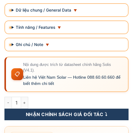
Dữ liệu chung / General Data
Tính năng / Features
Ghi chú / Note
Nội dung được trích từ datasheet chính hãng Solis
(V4.1).
📋
Liên hệ Việt Nam Solar — Hotline 088.60.60.660 để
biết thêm chi tiết
S6-EH3P125K10-NV-YD-H - Inverter Hybrid Solis 125kW 3 Pha
NHẬN CHÍNH SÁCH GIÁ ĐỐI TÁC ⤵️