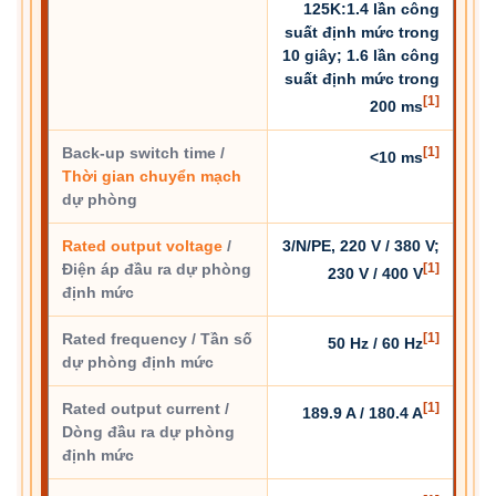
125K:1.4 lần công
suất định mức trong
10 giây; 1.6 lần công
suất định mức trong
[1]
200 ms
Back-up switch time /
[1]
<10 ms
Thời gian chuyển mạch
dự phòng
Rated output voltage
/
3/N/PE, 220 V / 380 V;
Điện áp đầu ra dự phòng
[1]
230 V / 400 V
định mức
Rated frequency / Tần số
[1]
50 Hz / 60 Hz
dự phòng định mức
Rated output current /
[1]
189.9 A / 180.4 A
Dòng đầu ra dự phòng
định mức