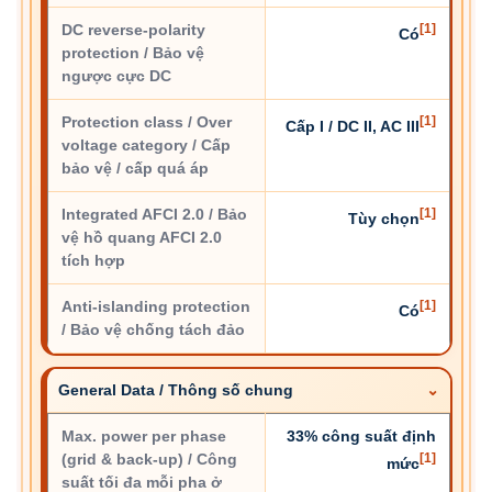
DC reverse-polarity
[1]
Có
protection / Bảo vệ
ngược cực DC
Protection class / Over
[1]
Cấp I / DC II, AC III
voltage category / Cấp
bảo vệ / cấp quá áp
Integrated AFCI 2.0 / Bảo
[1]
Tùy chọn
vệ hồ quang AFCI 2.0
tích hợp
Anti-islanding protection
[1]
Có
/ Bảo vệ chống tách đảo
General Data / Thông số chung
Max. power per phase
33% công suất định
(grid & back-up) / Công
[1]
mức
suất tối đa mỗi pha ở