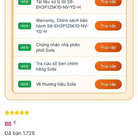
Tài liệu xử lý lỗi S6-
Truy cập
WEB
EH3P125K10-NV-YD-H
Warranty, Chính sách bảo
hành S6-EH3P125K10-NV-
Truy cập
WEB
YD-H
Chứng nhận nhà phân
Truy cập
WEB
phối Solis
Tra cứu số Seri chính
Truy cập
WEB
hãng Solis
Về thương hiệu Solis
Truy cập
WEB
5
4
trên 5
₫
88
dựa trên
đánh giá
Đã bán 1.728