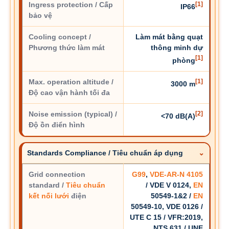
Ingress protection / Cấp
[1]
IP66
bảo vệ
Cooling concept /
Làm mát bằng quạt
Phương thức làm mát
thông minh dự
[1]
phòng
Max. operation altitude /
[1]
3000 m
Độ cao vận hành tối đa
Noise emission (typical) /
[2]
<70 dB(A)
Độ ồn điển hình
Standards Compliance / Tiêu chuẩn áp dụng
Grid connection
G99
,
VDE-AR-N 4105
standard /
Tiêu chuẩn
/ VDE V 0124,
EN
kết nối lưới
điện
50549-1&2 /
EN
50549-10, VDE 0126 /
UTE C 15 / VFR:2019,
NTS 631 / UNE