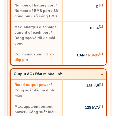
Number of battery port /
[1]
2
Number of BMS port / Số
cổng pin / số cổng BMS
Max. charge / discharge
[1]
100 A
current of each port /
Dòng sạc/xả tối đa mỗi
cổng
Communication /
Giao
[1]
CAN /
RS485
tiếp
pin
Output AC / Đầu ra hòa lưới
Rated output power
/
[1]
125 kW
Công suất đầu ra định
mức
Max. apparent output
[1]
125 kVA
power / Công suất biểu