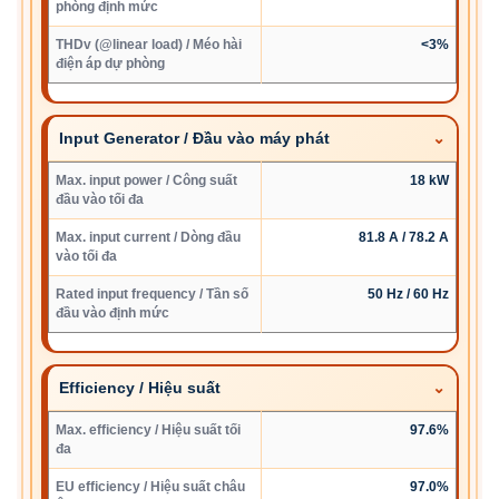
phòng định mức
THDv (@linear load) / Méo hài
<3%
điện áp dự phòng
Input Generator / Đầu vào máy phát
Max. input power / Công suất
18 kW
đầu vào tối đa
Max. input current / Dòng đầu
81.8 A / 78.2 A
vào tối đa
Rated input frequency / Tần số
50 Hz / 60 Hz
đầu vào định mức
Efficiency / Hiệu suất
Max. efficiency / Hiệu suất tối
97.6%
đa
EU efficiency / Hiệu suất châu
97.0%