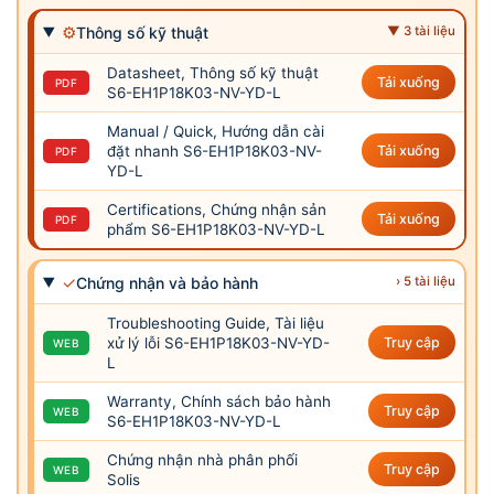
⚙
Thông số kỹ thuật
▼ 3 tài liệu
Datasheet, Thông số kỹ thuật
Tải xuống
PDF
S6-EH1P18K03-NV-YD-L
Manual / Quick, Hướng dẫn cài
đặt nhanh S6-EH1P18K03-NV-
Tải xuống
PDF
YD-L
Certifications, Chứng nhận sản
Tải xuống
PDF
phẩm S6-EH1P18K03-NV-YD-L
✓
Chứng nhận và bảo hành
› 5 tài liệu
Troubleshooting Guide, Tài liệu
xử lý lỗi S6-EH1P18K03-NV-YD-
Truy cập
WEB
L
Warranty, Chính sách bảo hành
Truy cập
WEB
S6-EH1P18K03-NV-YD-L
Chứng nhận nhà phân phối
Truy cập
WEB
Solis