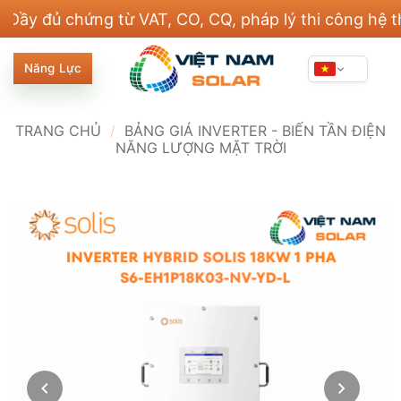
Bỏ
 chứng từ VAT, CO, CQ, pháp lý thi công hệ thống đ
qua
nội
Năng Lực
dung
TRANG CHỦ
/
BẢNG GIÁ INVERTER - BIẾN TẦN ĐIỆN
NĂNG LƯỢNG MẶT TRỜI