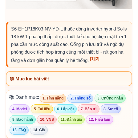
S6-EH1P18K03-NV-YD-L thuộc dòng inverter hybrid Solis
18 kW 1 pha áp thấp, được thiết kế cho hệ điện mặt trời 1
pha cần mức công suất cao. Cổng pin lưu trữ và ngõ dự
phòng được tích hợp trong cùng một thiết bị - rút gọn hạ
[1]
[2]
tầng và đơn giản hóa quản lý hệ thống.
📖 Mục lục bài viết
📚 Danh mục:
1. Tính năng
2. Thông số
3. Chứng nhận
4. Model
5. Tài liệu
6. Lắp đặt
7. Bảo trì
8. Sự cố
9. Bảo hành
10. VNS
11. Đánh giá
12. Hiểu lầm
13. FAQ
14. Giá