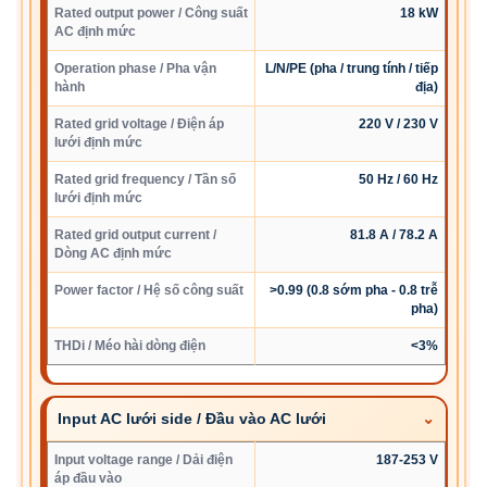
Rated output power / Công suất
18 kW
AC định mức
Operation phase / Pha vận
L/N/PE (pha / trung tính / tiếp
hành
địa)
Rated grid voltage / Điện áp
220 V / 230 V
lưới định mức
Rated grid frequency / Tần số
50 Hz / 60 Hz
lưới định mức
Rated grid output current /
81.8 A / 78.2 A
Dòng AC định mức
Power factor / Hệ số công suất
>0.99 (0.8 sớm pha - 0.8 trễ
pha)
THDi / Méo hài dòng điện
<3%
Input AC lưới side / Đầu vào AC lưới
Input voltage range / Dải điện
187-253 V
áp đầu vào