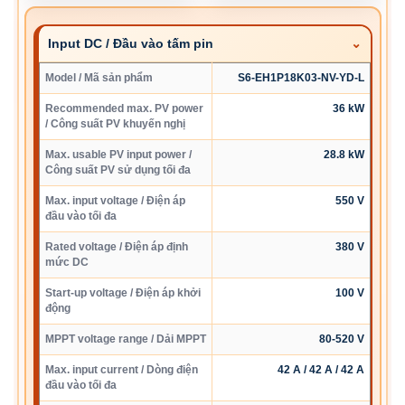
Input DC / Đầu vào tấm pin
Model / Mã sản phẩm
S6-EH1P18K03-NV-YD-L
Recommended max. PV power
36 kW
/ Công suất PV khuyến nghị
Max. usable PV input power /
28.8 kW
Công suất PV sử dụng tối đa
Max. input voltage / Điện áp
550 V
đầu vào tối đa
Rated voltage / Điện áp định
380 V
mức DC
Start-up voltage / Điện áp khởi
100 V
động
MPPT voltage range / Dải MPPT
80-520 V
Max. input current / Dòng điện
42 A / 42 A / 42 A
đầu vào tối đa