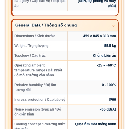
category / Cấp bảo vệ / cấp quá
(lưới, dự phòng và máy
áp
phát)
General Data / Thông số chung
Dimensions / Kích thước
459 × 845 × 313 mm
Weight / Trọng lượng
55.5 kg
Topology / Cấu trúc
Không biến áp
Operating ambient
-25 ~ +60°C
temperature range / Dải nhiệt
độ môi trường vận hành
Relative humidity / Độ ẩm
0 - 100%
tương đối
Ingress protection / Cấp bảo vệ
IP66
Noise emission (typical) / Độ
<65 dB(A)
ồn điển hình
Cooling concept / Phương thức
Quạt làm mát thông minh