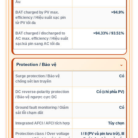
Âu
BAT charged by PV max.
>94.9%
efficiency / Hiệu suất sạc pin
từ PV tối đa
BAT charged / discharged to
>94.33% / 93.51%
AC max. efficiency / Hiệu suất
sạc/xả pin sang AC tối đa
Protection / Bảo vệ
Surge protection / Bảo vệ
Có
chống sét lan truyền
DC reverse-polarity protection
Có (chỉ phía PV)
/ Bảo vệ ngược cực DC
Ground fault monitoring / Giám
Có
sát lỗi chạm đất
Integrated AFCI / AFCI tích hợp
Tùy chọn
Protection class / Over voltage
I / II (PV và pin lưu trữ), III