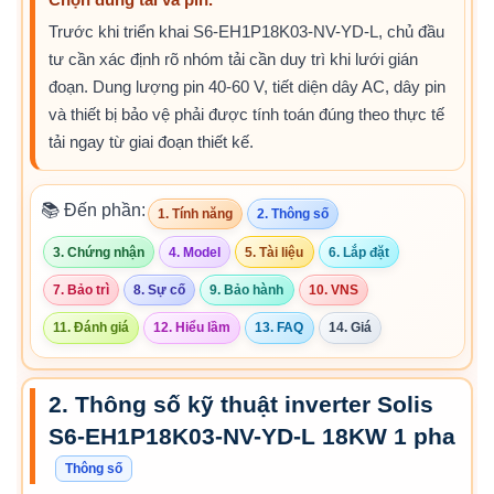
Chọn đúng tải và pin.
Trước khi triển khai S6-EH1P18K03-NV-YD-L, chủ đầu
tư cần xác định rõ nhóm tải cần duy trì khi lưới gián
đoạn. Dung lượng pin 40-60 V, tiết diện dây AC, dây pin
và thiết bị bảo vệ phải được tính toán đúng theo thực tế
tải ngay từ giai đoạn thiết kế.
📚 Đến phần:
1. Tính năng
2. Thông số
3. Chứng nhận
4. Model
5. Tài liệu
6. Lắp đặt
7. Bảo trì
8. Sự cố
9. Bảo hành
10. VNS
11. Đánh giá
12. Hiểu lầm
13. FAQ
14. Giá
2. Thông số kỹ thuật inverter Solis
S6-EH1P18K03-NV-YD-L 18KW 1 pha
Thông số