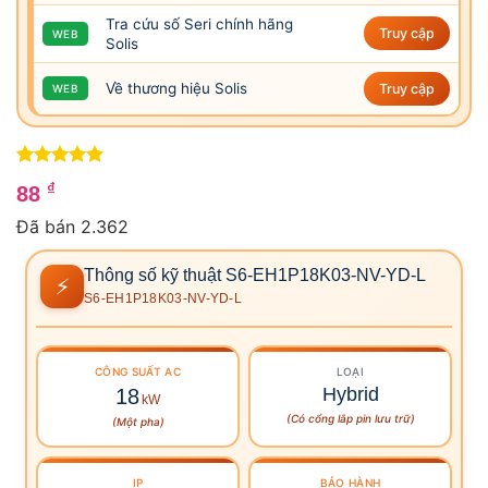
Tra cứu số Seri chính hãng
Truy cập
WEB
Solis
Về thương hiệu Solis
Truy cập
WEB
5
1
trên 5
₫
88
dựa trên
đánh giá
Đã bán 2.362
Thông số kỹ thuật S6-EH1P18K03-NV-YD-L
⚡
S6-EH1P18K03-NV-YD-L
CÔNG SUẤT
AC
LOẠI
Hybrid
18
kW
(Có cổng lắp pin lưu trữ)
(Một pha)
IP
BẢO HÀNH