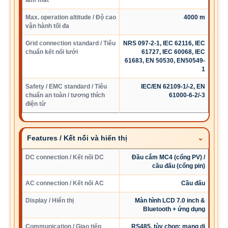
làm mát
Max. operation altitude / Độ cao
4000 m
vận hành tối đa
Grid connection standard / Tiêu
NRS 097-2-1, IEC 62116, IEC
chuẩn kết nối lưới
61727, IEC 60068, IEC
61683, EN 50530, EN50549-
1
Safety / EMC standard / Tiêu
IEC/EN 62109-1/-2, EN
chuẩn an toàn / tương thích
61000-6-2/-3
điện từ
Features / Kết nối và hiển thị
DC connection / Kết nối DC
Đầu cắm MC4 (cổng PV) /
cầu đấu (cổng pin)
AC connection / Kết nối AC
Cầu đấu
Display / Hiển thị
Màn hình LCD 7.0 inch &
Bluetooth + ứng dụng
Communication / Giao tiếp
RS485, tùy chọn: mạng di