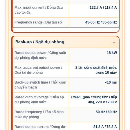
Max. input current / Dòng đầu
122.7 A / 117.4 A
vào tối đa
Frequency range / Dải tần số
45-55 Hz / 55-65 Hz
Back-up / Ngõ dự phòng
Rated output power / Công suất
18 kW
dự phòng định mức
Max. apparent output power /
2 lần công suất định mức
Quá tải dự phòng
trong 10 giây
Back-up switch time / Thời gian
<10 ms
chuyển mạch
Rated output voltage / Điện áp
L/N/PE (pha / trung tính / tiếp
dự phòng định mức
địa), 220 V / 230 V
Rated frequency / Tần số định
50 Hz / 60 Hz
mức dự phòng
Rated output current / Dòng dự
81.8 A / 78.2 A