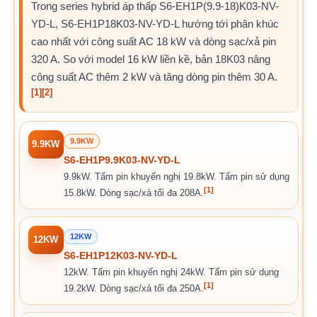
Trong series hybrid áp thấp S6-EH1P(9.9-18)K03-NV-
YD-L, S6-EH1P18K03-NV-YD-L hướng tới phân khúc
cao nhất với công suất AC 18 kW và dòng sạc/xả pin
320 A. So với model 16 kW liền kề, bản 18K03 nâng
công suất AC thêm 2 kW và tăng dòng pin thêm 30 A.
[1]
[2]
9.9KW
9.9KW
S6-EH1P9.9K03-NV-YD-L
9.9kW. Tấm pin khuyến nghị 19.8kW. Tấm pin sử dụng
[1]
15.8kW. Dòng sạc/xả tối đa 208A.
12KW
12KW
S6-EH1P12K03-NV-YD-L
12kW. Tấm pin khuyến nghị 24kW. Tấm pin sử dụng
[1]
19.2kW. Dòng sạc/xả tối đa 250A.