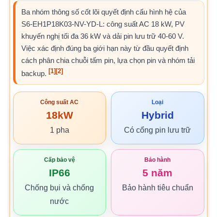
Ba nhóm thông số cốt lõi quyết định cấu hình hệ của
S6-EH1P18K03-NV-YD-L: công suất AC 18 kW, PV
khuyến nghị tối đa 36 kW và dải pin lưu trữ 40-60 V.
Việc xác định đúng ba giới hạn này từ đầu quyết định
cách phân chia chuỗi tấm pin, lựa chọn pin và nhóm tải
[1]
[2]
backup.
Công suất AC
Loại
18kW
Hybrid
1 pha
Có cổng pin lưu trữ
Cấp bảo vệ
Bảo hành
IP66
5 năm
Chống bụi và chống
Bảo hành tiêu chuẩn
nước