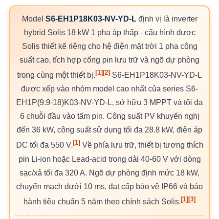
Model
S6-EH1P18K03-NV-YD-L
định vị là inverter
hybrid Solis 18 kW 1 pha áp thấp - cấu hình được
Solis thiết kế riêng cho hệ điện mặt trời 1 pha công
suất cao, tích hợp cổng pin lưu trữ và ngõ dự phòng
[1]
[2]
trong cùng một thiết bị.
S6-EH1P18K03-NV-YD-L
được xếp vào nhóm model cao nhất của series S6-
EH1P(9.9-18)K03-NV-YD-L, sở hữu 3 MPPT và tối đa
6 chuỗi đầu vào tấm pin. Công suất PV khuyến nghị
đến 36 kW, công suất sử dụng tối đa 28.8 kW, điện áp
[1]
DC tối đa 550 V.
Về phía lưu trữ, thiết bị tương thích
pin Li-ion hoặc Lead-acid trong dải 40-60 V với dòng
sạc/xả tối đa 320 A. Ngõ dự phòng định mức 18 kW,
chuyển mạch dưới 10 ms, đạt cấp bảo vệ IP66 và bảo
[1]
[3]
hành tiêu chuẩn 5 năm theo chính sách Solis.