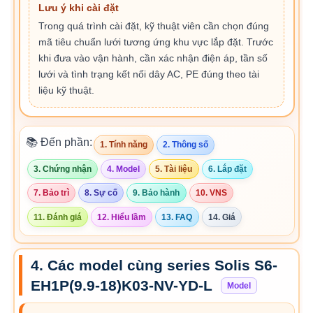
Lưu ý khi cài đặt
Trong quá trình cài đặt, kỹ thuật viên cần chọn đúng
mã tiêu chuẩn lưới tương ứng khu vực lắp đặt. Trước
khi đưa vào vận hành, cần xác nhận điện áp, tần số
lưới và tình trạng kết nối dây AC, PE đúng theo tài
liệu kỹ thuật.
📚 Đến phần:
1. Tính năng
2. Thông số
3. Chứng nhận
4. Model
5. Tài liệu
6. Lắp đặt
7. Bảo trì
8. Sự cố
9. Bảo hành
10. VNS
11. Đánh giá
12. Hiểu lầm
13. FAQ
14. Giá
4. Các model cùng series Solis S6-
EH1P(9.9-18)K03-NV-YD-L
Model