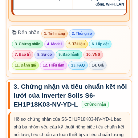
động, Wi-Fi, LAN
📚 Đến phần:
1. Tính năng
2. Thông số
3. Chứng nhận
4. Model
5. Tài liệu
6. Lắp đặt
7. Bảo trì
8. Sự cố
9. Bảo hành
10. VNS
11. Đánh giá
12. Hiểu lầm
13. FAQ
14. Giá
3. Chứng nhận và tiêu chuẩn kết nối
lưới của inverter Solis S6-
EH1P18K03-NV-YD-L
Chứng nhận
Hồ sơ chứng nhận của S6-EH1P18K03-NV-YD-L bao
phủ ba nhóm yêu cầu kỹ thuật riêng biệt: tiêu chuẩn kết
nối lưới, tiêu chuẩn an toàn thiết bị và tiêu chuẩn tương