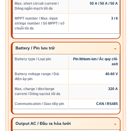
Max. short circuit current /
50 A / 50 A / 50 A
Dòng ngắn mạch tối đa
MPPT number / Max. input
3 / 6
strings number / Số MPPT / số
chuỗi tối đa
Battery / Pin lưu trữ
Battery type / Loại pin
Pin lithium-ion / Ắc quy chì-
axit
Battery voltage range / Dải
40-60 V
điện áp pin
Max. charge / discharge
320 A
current / Dòng sạc/xả tối đa
Communication / Giao tiếp pin
CAN / RS485
Output AC / Đầu ra hòa lưới