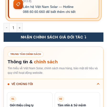
(V3.8).
📋
Liên hệ Việt Nam Solar — Hotline
088.60.60.660 để biết thêm chi tiết
S6-EH1P18K03-NV-YD-L - Inverter Hybrid Solis 18KW 1 Pha (
NHẬN CHÍNH SÁCH GIÁ ĐỐI TÁC ⤵️
TRUNG TÂM CHÍNH SÁCH
Thông tin &
chính sách
Tìm hiểu về Việt Nam Solar, chính sách mua hàng, bảo mật dữ liệu và
quy chế hoạt động website.
VỀ CHÚNG TÔI
01
02
Giới thiệu công ty
Tầm nhìn & Sứ mệnh