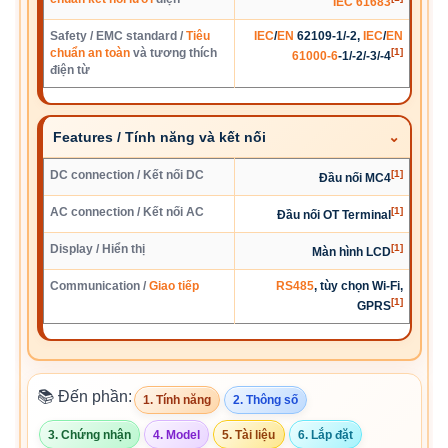
IEC 61683
Safety / EMC standard /
Tiêu
IEC
/
EN
62109-1/-2,
IEC
/
EN
chuẩn an toàn
và tương thích
[1]
61000-6
-1/-2/-3/-4
điện từ
Features / Tính năng và kết nối
DC connection / Kết nối DC
[1]
Đầu nối MC4
AC connection / Kết nối AC
[1]
Đầu nối OT Terminal
Display / Hiển thị
[1]
Màn hình LCD
Communication /
Giao tiếp
RS485
, tùy chọn Wi-Fi,
[1]
GPRS
📚 Đến phần:
1. Tính năng
2. Thông số
3. Chứng nhận
4. Model
5. Tài liệu
6. Lắp đặt