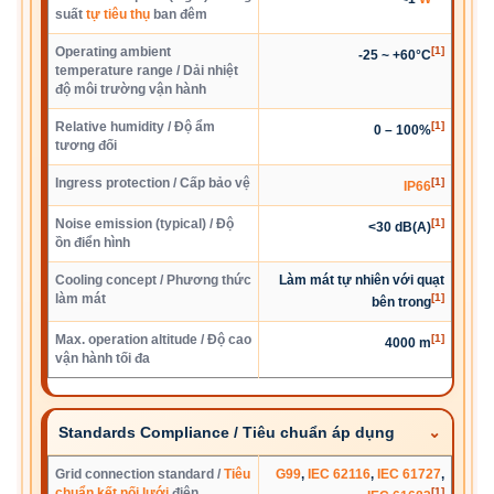
suất
tự tiêu thụ
ban đêm
Operating ambient
[1]
-25 ~ +60°C
temperature range / Dải nhiệt
độ môi trường vận hành
Relative humidity / Độ ẩm
[1]
0 – 100%
tương đối
Ingress protection / Cấp bảo vệ
[1]
IP66
Noise emission (typical) / Độ
[1]
<30 dB(A)
ồn điển hình
Cooling concept / Phương thức
Làm mát tự nhiên với quạt
làm mát
[1]
bên trong
Max. operation altitude / Độ cao
[1]
4000 m
vận hành tối đa
Standards Compliance / Tiêu chuẩn áp dụng
Grid connection standard /
Tiêu
G99
,
IEC 62116
,
IEC 61727
,
chuẩn kết nối lưới
điện
[1]