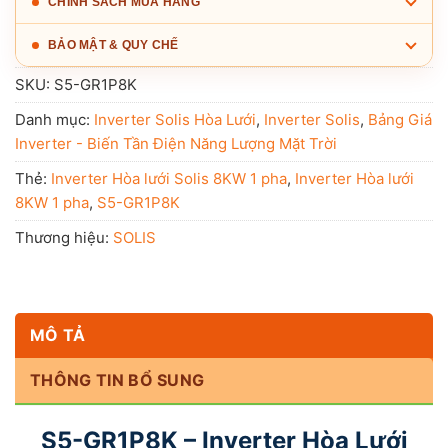
CHÍNH SÁCH MUA HÀNG
BẢO MẬT & QUY CHẾ
SKU:
S5-GR1P8K
Danh mục:
Inverter Solis Hòa Lưới
,
Inverter Solis
,
Bảng Giá
Inverter - Biến Tần Điện Năng Lượng Mặt Trời
Thẻ:
Inverter Hòa lưới Solis 8KW 1 pha
,
Inverter Hòa lưới
8KW 1 pha
,
S5-GR1P8K
Thương hiệu:
SOLIS
MÔ TẢ
THÔNG TIN BỔ SUNG
S5-GR1P8K – Inverter Hòa Lưới