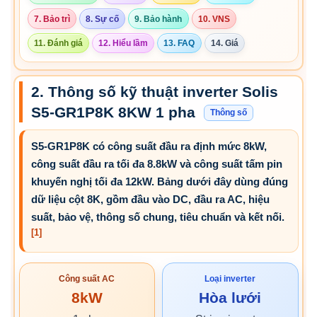
7. Bảo trì
8. Sự cố
9. Bảo hành
10. VNS
11. Đánh giá
12. Hiểu lầm
13. FAQ
14. Giá
2. Thông số kỹ thuật inverter Solis
S5-GR1P8K 8KW 1 pha
Thông số
S5-GR1P8K có công suất đầu ra định mức 8kW,
công suất đầu ra tối đa 8.8kW và công suất tấm pin
khuyến nghị tối đa 12kW. Bảng dưới đây dùng đúng
dữ liệu cột 8K, gồm đầu vào DC, đầu ra AC, hiệu
suất, bảo vệ, thông số chung, tiêu chuẩn và kết nối.
[1]
Công suất AC
Loại inverter
8kW
Hòa lưới