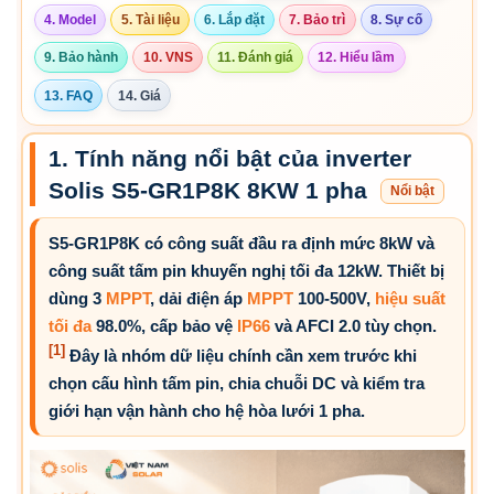
4. Model
5. Tài liệu
6. Lắp đặt
7. Bảo trì
8. Sự cố
9. Bảo hành
10. VNS
11. Đánh giá
12. Hiểu lầm
13. FAQ
14. Giá
1. Tính năng nổi bật của inverter
Solis S5-GR1P8K 8KW 1 pha
Nổi bật
S5-GR1P8K có công suất đầu ra định mức 8kW và
công suất tấm pin khuyến nghị tối đa 12kW. Thiết bị
dùng 3
MPPT
, dải điện áp
MPPT
100-500V,
hiệu suất
tối đa
98.0%, cấp bảo vệ
IP66
và AFCI 2.0 tùy chọn.
[1]
Đây là nhóm dữ liệu chính cần xem trước khi
chọn cấu hình tấm pin, chia chuỗi DC và kiểm tra
giới hạn vận hành cho hệ hòa lưới 1 pha.