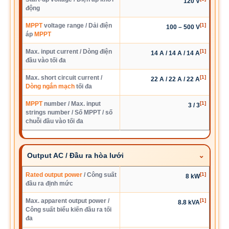
120 V
động
MPPT
voltage range / Dải điện
[1]
100 – 500 V
áp
MPPT
Max. input current / Dòng điện
[1]
14 A / 14 A / 14 A
đầu vào tối đa
Max. short circuit current /
[1]
22 A / 22 A / 22 A
Dòng ngắn mạch
tối đa
MPPT
number / Max. input
[1]
3 / 3
strings number / Số MPPT / số
chuỗi đầu vào tối đa
Output AC / Đầu ra hòa lưới
Rated output power
/ Công suất
[1]
8 kW
đầu ra định mức
Max. apparent output power /
[1]
8.8 kVA
Công suất biểu kiến đầu ra tối
đa