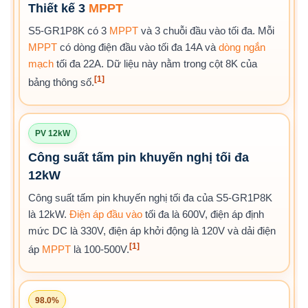
Thiết kế 3
MPPT
S5-GR1P8K có 3
MPPT
và 3 chuỗi đầu vào tối đa. Mỗi
MPPT
có dòng điện đầu vào tối đa 14A và
dòng ngắn
mạch
tối đa 22A. Dữ liệu này nằm trong cột 8K của
[1]
bảng thông số.
PV 12kW
Công suất tấm pin khuyến nghị tối đa
12kW
Công suất tấm pin khuyến nghị tối đa của S5-GR1P8K
là 12kW.
Điện áp đầu vào
tối đa là 600V, điện áp định
mức DC là 330V, điện áp khởi động là 120V và dải điện
[1]
áp
MPPT
là 100-500V.
98.0%