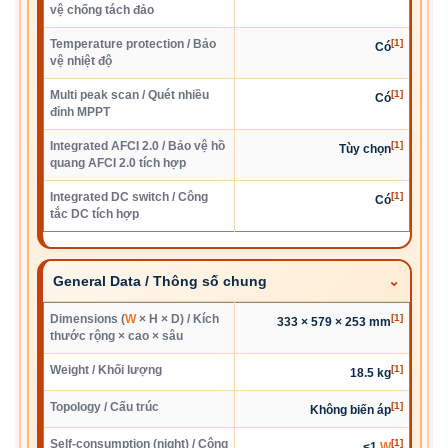
vệ chống tách đảo
Temperature protection / Bảo
[1]
Có
vệ nhiệt độ
Multi peak scan / Quét nhiều
[1]
Có
đỉnh MPPT
Integrated AFCI 2.0 / Bảo vệ hồ
[1]
Tùy chọn
quang AFCI 2.0 tích hợp
Integrated DC switch / Công
[1]
Có
tắc DC tích hợp
General Data / Thông số chung
Dimensions (
W
× H × D) / Kích
[1]
333 × 579 × 253 mm
thước rộng × cao × sâu
Weight / Khối lượng
[1]
18.5 kg
Topology / Cấu trúc
[1]
Không biến áp
Self-consumption (night) / Công
[1]
<1
W