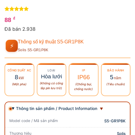
5
4
trên 5
₫
88
dựa trên
đánh giá
Đã bán 2.938
Thông số kỹ thuật S5-GR1P8K
⚡
Solis S5-GR1P8K
CÔNG SUẤT
AC
LOẠI
IP
BẢO HÀNH
Hòa lưới
8
IP66
5
kW
năm
(Không có cổng
(Một pha)
(Chống bụi,
(Tiêu chuẩn)
lắp pin lưu trữ)
chống nước)
Thông tin sản phẩm / Product Information
Model code / Mã sản phẩm
S5-GR1P8K
Thương hiệu
Solis