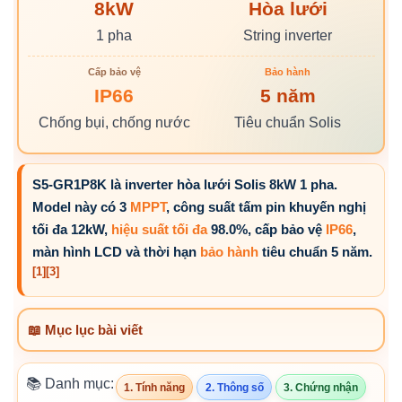
8kW
Hòa lưới
1 pha
String inverter
Cấp bảo vệ
Bảo hành
IP66
5 năm
Chống bụi, chống nước
Tiêu chuẩn Solis
S5-GR1P8K là inverter hòa lưới Solis 8kW 1 pha.
Model này có 3
MPPT
, công suất tấm pin khuyến nghị
tối đa 12kW,
hiệu suất tối đa
98.0%, cấp bảo vệ
IP66
,
màn hình LCD và thời hạn
bảo hành
tiêu chuẩn 5 năm.
[1]
[3]
📖 Mục lục bài viết
📚 Danh mục:
1. Tính năng
2. Thông số
3. Chứng nhận