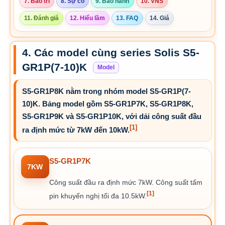
7. Bảo trì
8. Sự cố
9. Bảo hành
10. VNS
11. Đánh giá
12. Hiểu lầm
13. FAQ
14. Giá
4. Các model cùng series Solis S5-
GR1P(7-10)K
Model
S5-GR1P8K nằm trong nhóm model S5-GR1P(7-
10)K. Bảng model gồm S5-GR1P7K, S5-GR1P8K,
S5-GR1P9K và S5-GR1P10K, với dải công suất đầu
[1]
ra định mức từ 7kW đến 10kW.
S5-GR1P7K
7KW
Công suất đầu ra định mức 7kW. Công suất tấm
[1]
pin khuyến nghị tối đa 10.5kW.