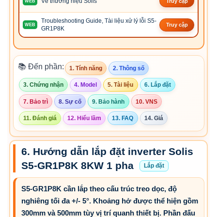
Về thương hiệu Solis
Truy cập
WEB
Troubleshooting Guide, Tài liệu xử lý lỗi S5-
Truy cập
WEB
GR1P8K
📚 Đến phần:
1. Tính năng
2. Thông số
3. Chứng nhận
4. Model
5. Tài liệu
6. Lắp đặt
7. Bảo trì
8. Sự cố
9. Bảo hành
10. VNS
11. Đánh giá
12. Hiểu lầm
13. FAQ
14. Giá
6. Hướng dẫn lắp đặt inverter Solis
S5-GR1P8K 8KW 1 pha
Lắp đặt
S5-GR1P8K cần lắp theo cấu trúc treo dọc, độ
nghiêng tối đa +/- 5°. Khoảng hở được thể hiện gồm
300mm và 500mm tùy vị trí quanh thiết bị. Phần đấu