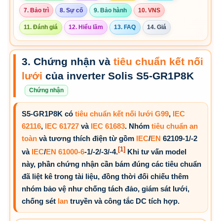
7. Bảo trì
8. Sự cố
9. Bảo hành
10. VNS
11. Đánh giá
12. Hiểu lầm
13. FAQ
14. Giá
3. Chứng nhận và
tiêu chuẩn kết nối
lưới
của inverter Solis S5-GR1P8K
Chứng nhận
S5-GR1P8K có
tiêu chuẩn kết nối lưới
G99
,
IEC
62116
,
IEC 61727
và
IEC 61683
. Nhóm
tiêu chuẩn an
toàn
và tương thích điện từ gồm
IEC
/
EN
62109-1/-2
[1]
và
IEC
/
EN 61000-6
-1/-2/-3/-4.
Khi tư vấn model
này, phần chứng nhận cần bám đúng các tiêu chuẩn
đã liệt kê trong tài liệu, đồng thời đối chiếu thêm
nhóm bảo vệ như chống tách đảo, giám sát lưới,
chống sét
lan
truyền và công tắc DC tích hợp.