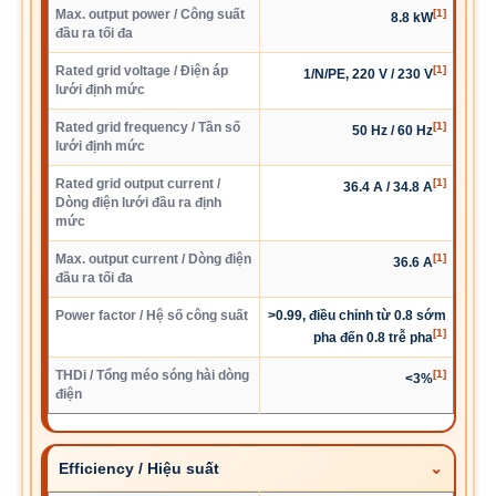
Max. output power / Công suất
[1]
8.8 kW
đầu ra tối đa
Rated grid voltage / Điện áp
[1]
1/N/PE, 220 V / 230 V
lưới định mức
Rated grid frequency / Tần số
[1]
50 Hz / 60 Hz
lưới định mức
Rated grid output current /
[1]
36.4 A / 34.8 A
Dòng điện lưới đầu ra định
mức
Max. output current / Dòng điện
[1]
36.6 A
đầu ra tối đa
Power factor / Hệ số công suất
>0.99, điều chỉnh từ 0.8 sớm
[1]
pha đến 0.8 trễ pha
THDi / Tổng méo sóng hài dòng
[1]
<3%
điện
Efficiency / Hiệu suất