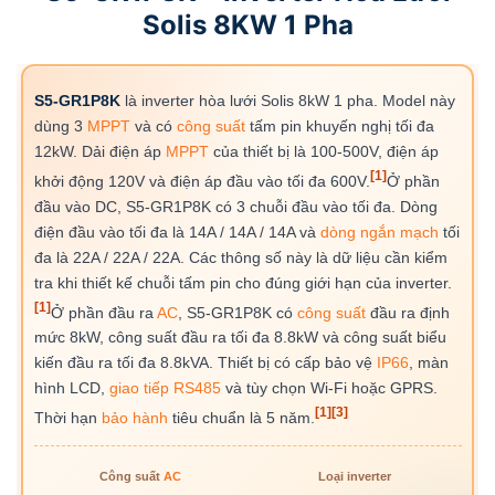
Solis 8KW 1 Pha
S5-GR1P8K
là inverter hòa lưới Solis 8kW 1 pha. Model này
dùng 3
MPPT
và có
công suất
tấm pin khuyến nghị tối đa
12kW. Dải điện áp
MPPT
của thiết bị là 100-500V, điện áp
[1]
khởi động 120V và điện áp đầu vào tối đa 600V.
Ở phần
đầu vào DC, S5-GR1P8K có 3 chuỗi đầu vào tối đa. Dòng
điện đầu vào tối đa là 14A / 14A / 14A và
dòng ngắn mạch
tối
đa là 22A / 22A / 22A. Các thông số này là dữ liệu cần kiểm
tra khi thiết kế chuỗi tấm pin cho đúng giới hạn của inverter.
[1]
Ở phần đầu ra
AC
, S5-GR1P8K có
công suất
đầu ra định
mức 8kW, công suất đầu ra tối đa 8.8kW và công suất biểu
kiến đầu ra tối đa 8.8kVA. Thiết bị có cấp bảo vệ
IP66
, màn
hình LCD,
giao tiếp
RS485
và tùy chọn Wi-Fi hoặc GPRS.
[1]
[3]
Thời hạn
bảo hành
tiêu chuẩn là 5 năm.
Công suất
AC
Loại inverter