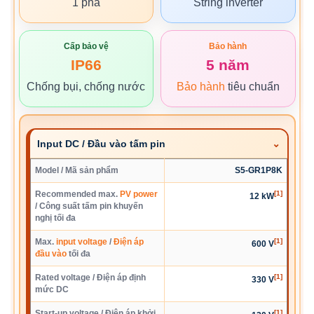
1 pha
String inverter
Cấp bảo vệ
Bảo hành
IP66
5 năm
Chống bụi, chống nước
Bảo hành
tiêu chuẩn
Input DC / Đầu vào tấm pin
Model / Mã sản phẩm
S5-GR1P8K
Recommended max.
PV power
[1]
12 kW
/ Công suất tấm pin khuyến
nghị tối đa
Max.
input voltage
/
Điện áp
[1]
600 V
đầu vào
tối đa
Rated voltage / Điện áp định
[1]
330 V
mức DC
Start-up voltage / Điện áp khởi
[1]