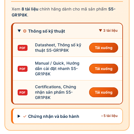
Xem
8 tài liệu
chính hãng dành cho mã sản phẩm
S5-
GR1P8K
.
⚙
Thông số kỹ thuật
▼ 3 tài liệu
Datasheet, Thông số kỹ
Tải xuống
PDF
thuật S5-GR1P8K
Manual / Quick, Hướng
dẫn cài đặt nhanh S5-
Tải xuống
PDF
GR1P8K
Certifications, Chứng
nhận sản phẩm S5-
Tải xuống
PDF
GR1P8K
✓
Chứng nhận và bảo hành
› 5 tài liệu