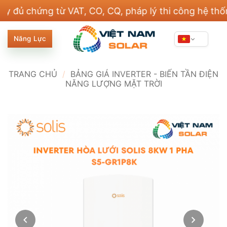
Bỏ
hứng từ VAT, CO, CQ, pháp lý thi công hệ thống điện
qua
nội
Năng Lực
dung
TRANG CHỦ
/
BẢNG GIÁ INVERTER - BIẾN TẦN ĐIỆN
NĂNG LƯỢNG MẶT TRỜI