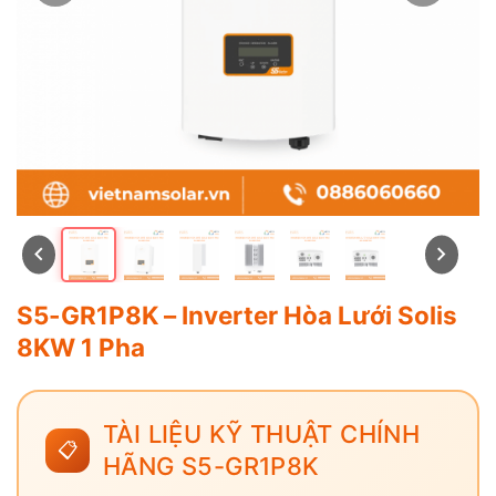
S5-GR1P8K – Inverter Hòa Lưới Solis
8KW 1 Pha
TÀI LIỆU KỸ THUẬT CHÍNH
📋
HÃNG S5-GR1P8K