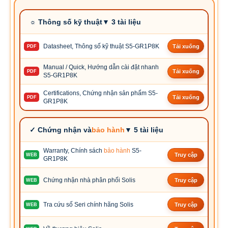
☼ Thông số kỹ thuật▼ 3 tài liệu
Datasheet, Thông số kỹ thuật S5-GR1P8K
Tải xuống
PDF
Manual / Quick, Hướng dẫn cài đặt nhanh
Tải xuống
PDF
S5-GR1P8K
Certifications, Chứng nhận sản phẩm S5-
Tải xuống
PDF
GR1P8K
✓ Chứng nhận và
bảo hành
▼ 5 tài liệu
Warranty, Chính sách
bảo hành
S5-
Truy cập
WEB
GR1P8K
Chứng nhận nhà phân phối Solis
Truy cập
WEB
Tra cứu số Seri chính hãng Solis
Truy cập
WEB