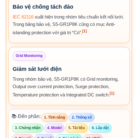
Bảo vệ chống tách đảo
IEC 62116
xuất hiện trong nhóm tiêu chuẩn kết nối lưới.
Trong bảng bảo vệ, S5-GR1P8K cũng có mục Anti-
[1]
islanding protection với giá trị “Có”.
Grid Monitoring
Giám sát lưới điện
Trong nhóm bảo vệ, S5-GR1P8K có Grid monitoring,
Output over current protection, Surge protection,
[1]
Temperature protection và Integrated DC switch.
📚 Đến phần:
1. Tính năng
2. Thông số
3. Chứng nhận
4. Model
5. Tài liệu
6. Lắp đặt