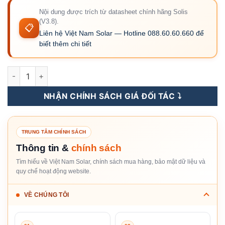
Nội dung được trích từ datasheet chính hãng Solis
(V3.8).
📋
Liên hệ Việt Nam Solar — Hotline 088.60.60.660 để
biết thêm chi tiết
S5-GR1P8K - Inverter Hòa Lưới Solis 8KW 1 Pha số lượng
NHẬN CHÍNH SÁCH GIÁ ĐỐI TÁC ⤵️
TRUNG TÂM CHÍNH SÁCH
Thông tin &
chính sách
Tìm hiểu về Việt Nam Solar, chính sách mua hàng, bảo mật dữ liệu và
quy chế hoạt động website.
VỀ CHÚNG TÔI