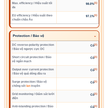
Max. efficiency / Hiệu suất tối
[1]
98.0%
đa
EU efficiency / Hiệu suất theo
[1]
97.1%
chuẩn châu Âu
Protection / Bảo vệ
DC reverse-polarity protection
[1]
Có
/ Bảo vệ ngược cực DC
Short circuit protection / Bảo
[1]
Có
vệ ngắn mạch
Output over current protection
[1]
Có
/ Bảo vệ quá dòng đầu ra
Surge protection / Bảo vệ
[1]
Có
chống sét
lan
truyền
Grid monitoring / Giám sát lưới
[1]
Có
điện
Anti-islanding protection / Bảo
[1]
Có