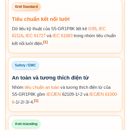
Grid Standard
Tiêu chuẩn kết nối lưới
Dữ liệu kỹ thuật của S5-GR1P8K liệt kê
G99
,
IEC
62116
,
IEC 61727
và
IEC 61683
trong nhóm tiêu chuẩn
[1]
kết nối lưới điện.
Safety / EMC
An toàn và tương thích điện từ
Nhóm
tiêu chuẩn an toàn
và tương thích điện từ của
S5-GR1P8K gồm
IEC
/
EN
62109-1/-2 và
IEC
/
EN 61000-
[1]
6
-1/-2/-3/-4.
Anti-islanding