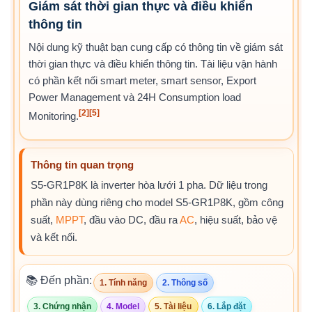
Giám sát thời gian thực và điều khiển
thông tin
Nội dung kỹ thuật bạn cung cấp có thông tin về giám sát
thời gian thực và điều khiển thông tin. Tài liệu vận hành
có phần kết nối smart meter, smart sensor, Export
Power Management và 24H Consumption load
[2]
[5]
Monitoring.
Thông tin quan trọng
S5-GR1P8K là inverter hòa lưới 1 pha. Dữ liệu trong
phần này dùng riêng cho model S5-GR1P8K, gồm công
suất,
MPPT
, đầu vào DC, đầu ra
AC
, hiệu suất, bảo vệ
và kết nối.
📚 Đến phần:
1. Tính năng
2. Thông số
3. Chứng nhận
4. Model
5. Tài liệu
6. Lắp đặt