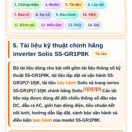
3. Chứng nhận
4. Model
5. Tài liệu
6. Lắp đặt
7. Bảo trì
8. Sự cố
9. Bảo hành
10. VNS
11. Đánh giá
12. Hiểu lầm
13. FAQ
14. Giá
5. Tài liệu kỹ thuật chính hãng
inverter Solis S5-GR1P8K
Tài liệu
Bộ tài liệu dùng cho bài viết gồm tài liệu thông số kỹ
thuật S5-GR1P8K, tài liệu lắp đặt và vận hành S5-
GR1P(7-10)K, tài liệu
bảo hành
Solis và trang series
[1]
[2]
[3]
[5]
S5-GR1P(7-10)K chính hãng Solis.
Các tài
liệu này được dùng để đối chiếu thông số đầu vào
DC, đầu ra AC, giới hạn dòng điện, tiêu chuẩn kết
nối lưới, hướng dẫn lắp đặt, cảnh báo vận hành và
điều kiện
bảo hành
của model S5-GR1P8K.