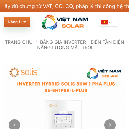
Bỏ
chứng từ VAT, CO, CQ, pháp lý thi công hệ thống đi
qua
nội
Năng Lực
dung
TRANG CHỦ
/
BẢNG GIÁ INVERTER - BIẾN TẦN ĐIỆN
NĂNG LƯỢNG MẶT TRỜI