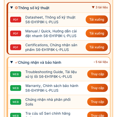
⚙
Thông số kỹ thuật
▼ 3 tài liệu
Datasheet, Thông số kỹ thuật
Tải xuống
PDF
S6-EH1P8K-L-PLUS
Manual / Quick, Hướng dẫn cài
Tải xuống
PDF
đặt nhanh S6-EH1P8K-L-PLUS
Certifications, Chứng nhận sản
Tải xuống
PDF
phẩm S6-EH1P8K-L-PLUS
✓
Chứng nhận và bảo hành
› 5 tài liệu
Troubleshooting Guide, Tài liệu
Truy cập
WEB
xử lý lỗi S6-EH1P8K-L-PLUS
Warranty, Chính sách bảo hành
Truy cập
WEB
S6-EH1P8K-L-PLUS
Chứng nhận nhà phân phối
Truy cập
WEB
Solis
Tra cứu số Seri chính hãng
Truy cập
WEB