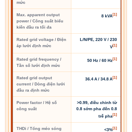
mức
Max. apparent output
[1]
8 kVA
power / Công suất biểu
kiến đầu ra tối đa
Rated grid voltage / Điện
L/N/PE, 220 V / 230
áp lưới định mức
[1]
V
Rated grid frequency /
[1]
50 Hz / 60 Hz
Tần số lưới định mức
Rated grid output
[1]
36.4 A / 34.8 A
current / Dòng điện lưới
đầu ra định mức
Power factor / Hệ số
>0.99, điều chỉnh từ
công suất
0.8 sớm pha đến 0.8
[1]
trễ pha
THDi / Tổng méo sóng
[1]
<3%