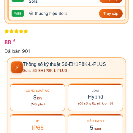
Solis
Về thương hiệu Solis
Truy cập
WEB
5
4
trên 5
₫
88
dựa trên
đánh giá
Đã bán 901
Thông số kỹ thuật S6-EH1P8K-L-PLUS
⚡
Solis S6-EH1P8K-L-PLUS
CÔNG SUẤT
AC
LOẠI
Hybrid
8
kW
(Có cổng lắp pin lưu trữ)
(Một pha)
IP
BẢO HÀNH
IP66
5
năm