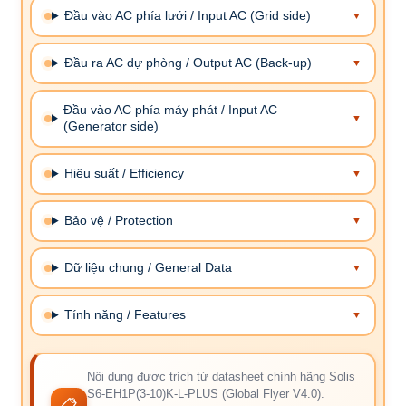
Đầu vào AC phía lưới / Input AC (Grid side)
Đầu ra AC dự phòng / Output AC (Back-up)
Đầu vào AC phía máy phát / Input AC
(Generator side)
Hiệu suất / Efficiency
Bảo vệ / Protection
Dữ liệu chung / General Data
Tính năng / Features
Nội dung được trích từ datasheet chính hãng Solis
S6-EH1P(3-10)K-L-PLUS (Global Flyer V4.0).
📋