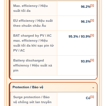
Max. efficiency / Hiệu
[1]
96.2%
suất tối đa
EU efficiency / Hiệu suất
[1]
96.1%
theo chuẩn châu Âu
BAT charged by PV / AC
[1]
95.3% / 93.9%
max. efficiency / Hiệu
suất tối đa khi sạc pin từ
PV / AC
Battery discharged
[1]
93.8%
efficiency / Hiệu suất xả
pin
Protection / Bảo vệ
Surge protection / Bảo
[1]
Có
vệ chống sét lan truyền