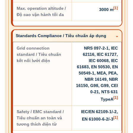
Max. operation altitude /
[1]
3000 m
Độ cao vận hành tối đa
Standards Compliance / Tiêu chuẩn áp dụng
Grid connection
NRS 097-2-1, IEC
standard / Tiêu chuẩn
62116, IEC 61727,
kết nối lưới điện
IEC 60068, IEC
61683, EN 50530, EN
50549-1, MEA, PEA,
NBR 16149, NBR
16150, G98, G99, CEI
0-21, NTS 631
[1]
TypeA
Safety / EMC standard /
IEC/EN 62109-1/-2,
Tiêu chuẩn an toàn và
[1]
EN 61000-6-2/-3
tương thích điện từ