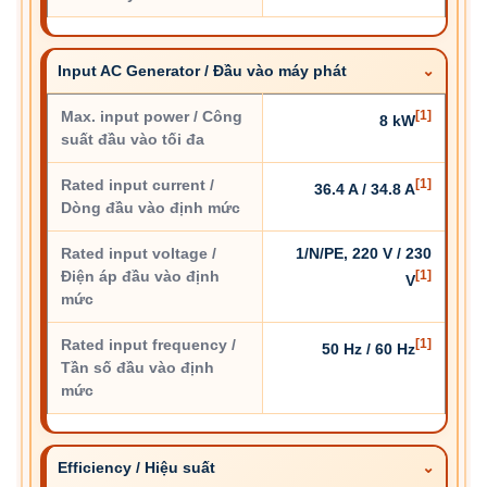
Input AC Generator / Đầu vào máy phát
Max. input power / Công
[1]
8 kW
suất đầu vào tối đa
Rated input current /
[1]
36.4 A / 34.8 A
Dòng đầu vào định mức
Rated input voltage /
1/N/PE, 220 V / 230
Điện áp đầu vào định
[1]
V
mức
Rated input frequency /
[1]
50 Hz / 60 Hz
Tần số đầu vào định
mức
Efficiency / Hiệu suất