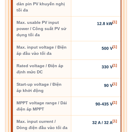
dàn pin PV khuyến nghị
tối đa
Max. usable PV input
[1]
12.8 kW
power / Công suất PV sử
dụng tối đa
Max. input voltage / Điện
[1]
500 V
áp đầu vào tối đa
Rated voltage / Điện áp
[1]
330 V
định mức DC
Start-up voltage / Điện
[1]
90 V
áp khởi động
MPPT voltage range / Dải
[1]
90-435 V
điện áp MPPT
Max. input current /
[1]
32 A / 32 A
Dòng điện đầu vào tối đa