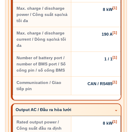
Max. charge / discharge
[1]
8 kW
power / Công suất sạc/xả
tối đa
Max. charge / discharge
[1]
190 A
current / Dòng sạc/xả tối
đa
Number of battery port /
[1]
1 / 1
number of BMS port / Số
cổng pin / số cổng BMS
Communication / Giao
[1]
CAN / RS485
tiếp pin
Output AC / Đầu ra hòa lưới
Rated output power /
[1]
8 kW
Công suất đầu ra định