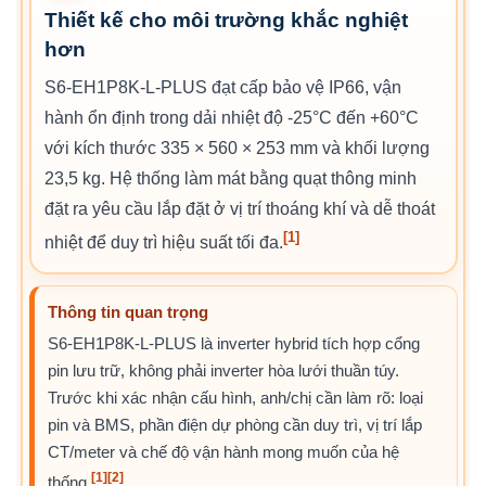
Thiết kế cho môi trường khắc nghiệt
hơn
S6-EH1P8K-L-PLUS đạt cấp bảo vệ IP66, vận
hành ổn định trong dải nhiệt độ -25°C đến +60°C
với kích thước 335 × 560 × 253 mm và khối lượng
23,5 kg. Hệ thống làm mát bằng quạt thông minh
đặt ra yêu cầu lắp đặt ở vị trí thoáng khí và dễ thoát
[1]
nhiệt để duy trì hiệu suất tối đa.
Thông tin quan trọng
S6-EH1P8K-L-PLUS là inverter hybrid tích hợp cổng
pin lưu trữ, không phải inverter hòa lưới thuần túy.
Trước khi xác nhận cấu hình, anh/chị cần làm rõ: loại
pin và BMS, phần điện dự phòng cần duy trì, vị trí lắp
CT/meter và chế độ vận hành mong muốn của hệ
[1]
[2]
thống.