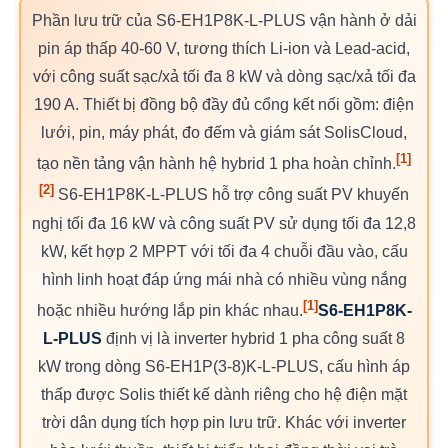
Phần lưu trữ của S6-EH1P8K-L-PLUS vận hành ở dải
pin áp thấp 40-60 V, tương thích Li-ion và Lead-acid,
với công suất sạc/xả tối đa 8 kW và dòng sạc/xả tối đa
190 A. Thiết bị đồng bộ đầy đủ cổng kết nối gồm: điện
lưới, pin, máy phát, đo đếm và giám sát SolisCloud,
[1]
tạo nền tảng vận hành hệ hybrid 1 pha hoàn chỉnh.
[2]
S6-EH1P8K-L-PLUS hỗ trợ công suất PV khuyến
nghị tối đa 16 kW và công suất PV sử dụng tối đa 12,8
kW, kết hợp 2 MPPT với tối đa 4 chuỗi đầu vào, cấu
hình linh hoạt đáp ứng mái nhà có nhiều vùng nắng
[1]
hoặc nhiều hướng lắp pin khác nhau.
S6-EH1P8K-
L-PLUS
định vị là inverter hybrid 1 pha công suất 8
kW trong dòng S6-EH1P(3-8)K-L-PLUS, cấu hình áp
thấp được Solis thiết kế dành riêng cho hệ điện mặt
trời dân dụng tích hợp pin lưu trữ. Khác với inverter