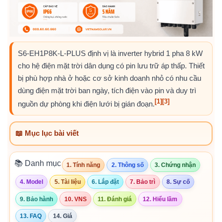
S6-EH1P8K-L-PLUS định vị là inverter hybrid 1 pha 8 kW
cho hệ điện mặt trời dân dụng có pin lưu trữ áp thấp. Thiết
bị phù hợp nhà ở hoặc cơ sở kinh doanh nhỏ có nhu cầu
dùng điện mặt trời ban ngày, tích điện vào pin và duy trì
[1]
[3]
nguồn dự phòng khi điện lưới bị gián đoạn.
📖 Mục lục bài viết
📚 Danh mục
1. Tính năng
2. Thông số
3. Chứng nhận
4. Model
5. Tài liệu
6. Lắp đặt
7. Bảo trì
8. Sự cố
9. Bảo hành
10. VNS
11. Đánh giá
12. Hiểu lầm
13. FAQ
14. Giá