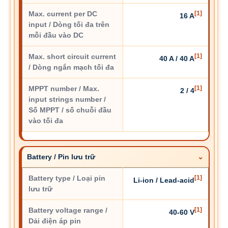
Max. current per DC
[1]
16 A
input / Dòng tối đa trên
mỗi đầu vào DC
Max. short circuit current
[1]
40 A / 40 A
/ Dòng ngắn mạch tối đa
MPPT number / Max.
[1]
2 / 4
input strings number /
Số MPPT / số chuỗi đầu
vào tối đa
Battery / Pin lưu trữ
Battery type / Loại pin
[1]
Li-ion / Lead-acid
lưu trữ
Battery voltage range /
[1]
40-60 V
Dải điện áp pin