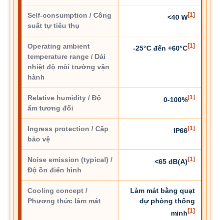
Self-consumption / Công
[1]
<40 W
suất tự tiêu thụ
Operating ambient
[1]
-25°C đến +60°C
temperature range / Dải
nhiệt độ môi trường vận
hành
Relative humidity / Độ
[1]
0-100%
ẩm tương đối
Ingress protection / Cấp
[1]
IP66
bảo vệ
Noise emission (typical) /
[1]
<65 dB(A)
Độ ồn điển hình
Cooling concept /
Làm mát bằng quạt
Phương thức làm mát
dự phòng thông
[1]
minh