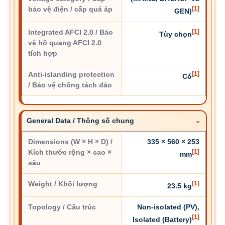
bảo vệ điện / cấp quá áp
[1]
GEN)
Integrated AFCI 2.0 / Bảo
[1]
Tùy chọn
vệ hồ quang AFCI 2.0
tích hợp
Anti-islanding protection
[1]
Có
/ Bảo vệ chống tách đảo
General Data / Thông số chung
Dimensions (W × H × D) /
335 × 560 × 253
Kích thước rộng × cao ×
[1]
mm
sâu
Weight / Khối lượng
[1]
23.5 kg
Topology / Cấu trúc
Non-isolated (PV),
[1]
Isolated (Battery)