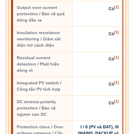
Output over current
[1]
Có
protection / Bảo vệ quá
dòng đầu ra
Insulation resistance
[1]
Có
monitoring / Giám sát
điện trở cách điện
Residual current
[1]
Có
detection / Phát hiện
dòng rò
Integrated PV switch /
[1]
Có
Công tắc PV tích hợp
DC reverse-polarity
[1]
Có
protection / Bảo vệ
ngược cực DC
Protection class / Over
I / II (PV và BAT), III
voltage category / Cấp
(MAINS, BACKUP và