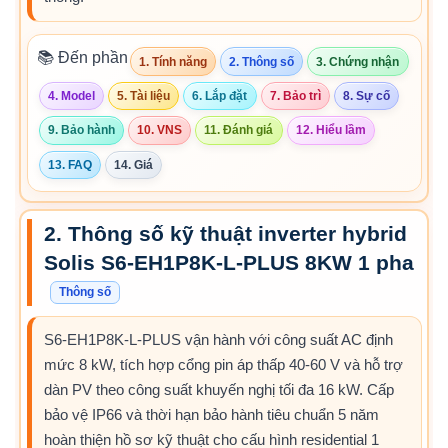
📚 Đến phần
1. Tính năng
2. Thông số
3. Chứng nhận
4. Model
5. Tài liệu
6. Lắp đặt
7. Bảo trì
8. Sự cố
9. Bảo hành
10. VNS
11. Đánh giá
12. Hiểu lầm
13. FAQ
14. Giá
2. Thông số kỹ thuật inverter hybrid
Solis S6-EH1P8K-L-PLUS 8KW 1 pha
Thông số
S6-EH1P8K-L-PLUS vận hành với công suất AC định
mức 8 kW, tích hợp cổng pin áp thấp 40-60 V và hỗ trợ
dàn PV theo công suất khuyến nghị tối đa 16 kW. Cấp
bảo vệ IP66 và thời hạn bảo hành tiêu chuẩn 5 năm
hoàn thiện hồ sơ kỹ thuật cho cấu hình residential 1