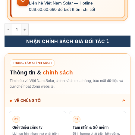
Liên hệ Việt Nam Solar — Hotline
088.60.60.660 để biết thêm chi tiết
S6-EH1P8K-L-PLUS - Inverter Hybrid Solis 8KW 1 Pha ( Áp Th
NHẬN CHÍNH SÁCH GIÁ ĐỐI TÁC ⤵️
TRUNG TÂM CHÍNH SÁCH
Thông tin &
chính sách
Tìm hiểu về Việt Nam Solar, chính sách mua hàng, bảo mật dữ liệu và
quy chế hoạt động website.
VỀ CHÚNG TÔI
01
02
Giới thiệu công ty
Tầm nhìn & Sứ mệnh
Lịch sử hình thành và phát triển.
Định hướng phát triển bền vững.