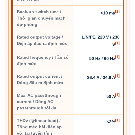
Back-up switch time /
[1]
<10 ms
Thời gian chuyển mạch
dự phòng
Rated output voltage /
L/N/PE, 220 V / 230
Điện áp đầu ra định mức
[1]
V
Rated frequency / Tần số
[1]
50 Hz / 60 Hz
định mức
Rated output current /
[1]
36.4 A / 34.8 A
Dòng đầu ra định mức
Max. AC passthrough
[1]
50 A
current / Dòng AC
passthrough tối đa
THDv (@linear load) /
[1]
<2%
Tổng méo hài điện áp
với tải tuyến tính