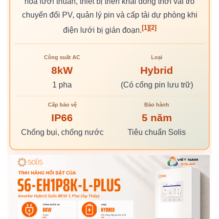
hòa lưới thuần, thiết bị triển khai đồng thời vai trò
chuyển đổi PV, quản lý pin và cấp tải dự phòng khi
[1]
[2]
điện lưới bị gián đoạn.
Công suất AC
Loại
8kW
Hybrid
1 pha
(Có cổng pin lưu trữ)
Cấp bảo vệ
Bảo hành
IP66
5 năm
Chống bụi, chống nước
Tiêu chuẩn Solis