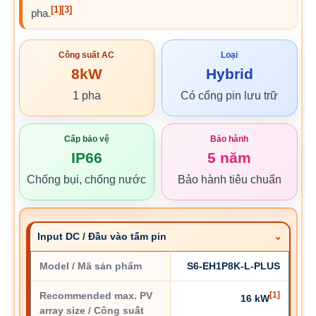
[1]
[3]
pha.
Công suất AC
Loại
8kW
Hybrid
1 pha
Có cổng pin lưu trữ
Cấp bảo vệ
Bảo hành
IP66
5 năm
Chống bụi, chống nước
Bảo hành tiêu chuẩn
Input DC / Đầu vào tấm pin
Model / Mã sản phẩm
S6-EH1P8K-L-PLUS
Recommended max. PV
[1]
16 kW
array size / Công suất