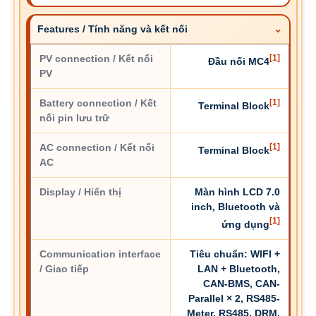
Features / Tính năng và kết nối
PV connection / Kết nối
[1]
Đầu nối MC4
PV
Battery connection / Kết
[1]
Terminal Block
nối pin lưu trữ
AC connection / Kết nối
[1]
Terminal Block
AC
Display / Hiển thị
Màn hình LCD 7.0
inch, Bluetooth và
[1]
ứng dụng
Communication interface
Tiêu chuẩn: WIFI +
/ Giao tiếp
LAN + Bluetooth,
CAN-BMS, CAN-
Parallel × 2, RS485-
Meter, RS485, DRM,