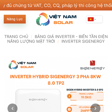
Bỏ
chứng từ VAT, CO, CQ, pháp lý thi công hệ thống điệ
qua
nội
Năng Lực
dung
TRANG CHỦ
/
BẢNG GIÁ INVERTER - BIẾN TẦN ĐIỆN
NĂNG LƯỢNG MẶT TRỜI
/
INVERTER SIGENERGY