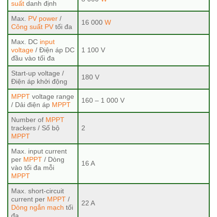
suất
danh định
Max.
PV power
/
16 000
W
Công suất PV
tối đa
Max. DC
input
voltage
/ Điện áp DC
1 100 V
đầu vào tối đa
Start-up voltage /
180 V
Điện áp khởi động
MPPT
voltage range
160 – 1 000 V
/ Dải điện áp
MPPT
Number of
MPPT
trackers / Số bộ
2
MPPT
Max. input current
per
MPPT
/ Dòng
16 A
vào tối đa mỗi
MPPT
Max. short-circuit
current per
MPPT
/
22 A
Dòng ngắn mạch
tối
đa