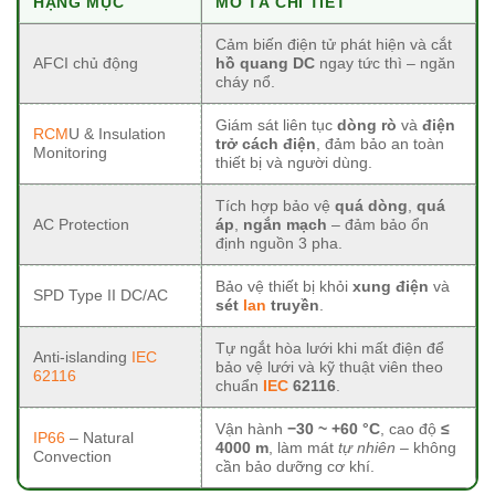
HẠNG MỤC
MÔ TẢ CHI TIẾT
Cảm biến điện tử phát hiện và cắt
AFCI chủ động
hồ quang DC
ngay tức thì – ngăn
cháy nổ.
Giám sát liên tục
dòng rò
và
điện
RCM
U & Insulation
trở cách điện
, đảm bảo an toàn
Monitoring
thiết bị và người dùng.
Tích hợp bảo vệ
quá dòng
,
quá
AC Protection
áp
,
ngắn mạch
– đảm bảo ổn
định nguồn 3 pha.
Bảo vệ thiết bị khỏi
xung điện
và
SPD Type II DC/AC
sét
lan
truyền
.
Tự ngắt hòa lưới khi mất điện để
Anti-islanding
IEC
bảo vệ lưới và kỹ thuật viên theo
62116
chuẩn
IEC
62116
.
Vận hành
−30 ~ +60 °C
, cao độ
≤
IP66
– Natural
4000 m
, làm mát
tự nhiên
– không
Convection
cần bảo dưỡng cơ khí.