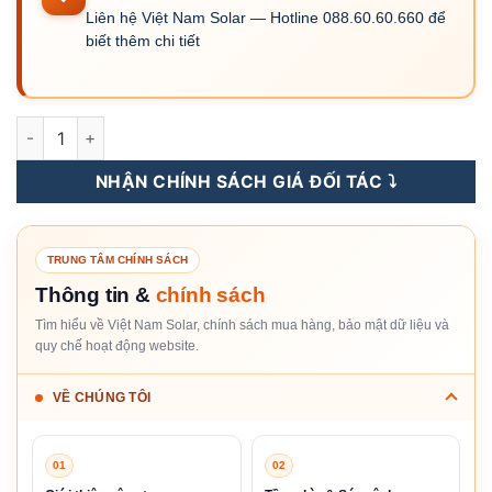
Liên hệ Việt Nam Solar — Hotline 088.60.60.660 để
biết thêm chi tiết
8.0 TP2 - Inverter Hybrid Sigenergy 8KW 3 Pha số lượng
NHẬN CHÍNH SÁCH GIÁ ĐỐI TÁC ⤵️
TRUNG TÂM CHÍNH SÁCH
Thông tin &
chính sách
Tìm hiểu về Việt Nam Solar, chính sách mua hàng, bảo mật dữ liệu và
quy chế hoạt động website.
VỀ CHÚNG TÔI
01
02