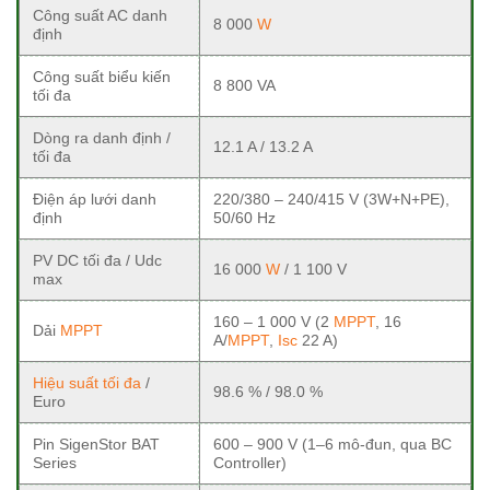
Công suất AC danh
8 000
W
định
Công suất biểu kiến
8 800 VA
tối đa
Dòng ra danh định /
12.1 A / 13.2 A
tối đa
Điện áp lưới danh
220/380 – 240/415 V (3W+N+PE),
định
50/60 Hz
PV DC tối đa / Udc
16 000
W
/ 1 100 V
max
160 – 1 000 V (2
MPPT
, 16
Dải
MPPT
A/
MPPT
,
Isc
22 A)
Hiệu suất tối đa
/
98.6 % / 98.0 %
Euro
Pin SigenStor BAT
600 – 900 V (1–6 mô-đun, qua BC
Series
Controller)