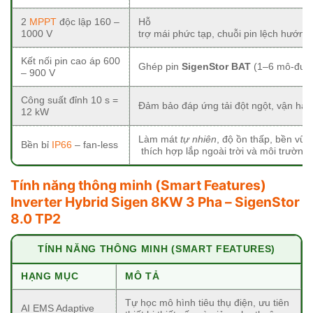
2
MPPT
độc lập 160 –
Hỗ
1000 V
trợ mái phức tạp, chuỗi pin lệch hướng
Kết nối pin cao áp 600
Ghép pin
SigenStor BAT
(1–6 mô-đun)
– 900 V
Công suất đỉnh 10 s =
Đảm bảo đáp ứng tải đột ngột, vận hà
12 kW
Làm mát
tự nhiên
, độ ồn thấp, bền vữn
Bền bỉ
IP66
– fan-less
thích hợp lắp ngoài trời và môi trường 
Tính năng thông minh (Smart Features)
Inverter Hybrid Sigen 8KW 3 Pha – SigenStor
8.0 TP2
TÍNH NĂNG THÔNG MINH (SMART FEATURES)
HẠNG MỤC
MÔ TẢ
Tự học mô hình tiêu thụ điện, ưu tiên
AI EMS Adaptive