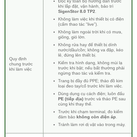
Đọc kỹ toàn bộ hướng dẫn trước
khi lắp đặt, vận hành, bảo trì
SigenStor 8.0 TP2
.
Không làm việc khi thiết bị có điện
(cấm thao tác “live”).
Không làm ngoài trời khi có mưa,
giông, gió lớn.
Không rửa hay để thiết bị dính
nước/dầu/cồn; không va đập, kéo
lê, đứng lên thiết bị.
Quy định
Kiểm tra hình dạng, không mùi lạ
chung trước
trước khi bật; nếu bất thường phải
khi làm việc
ngừng thao tác và kiểm tra.
Trang bị đầy đủ PPE; tháo đồ kim
loại đeo tay/cổ trước khi làm việc.
Dùng dụng cụ cách điện; luôn đấu
PE (tiếp địa)
trước và tháo PE sau
cùng khi thay thế.
Trước khi chạm terminal, đo kiểm
đảm bảo
không còn điện áp
.
Tránh làm rơi dị vật vào trong máy.