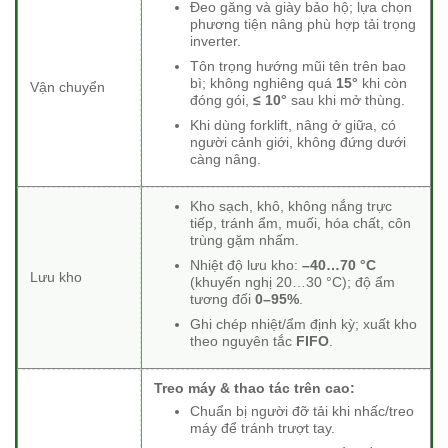
Đeo găng và giày bảo hộ; lựa chọn
phương tiện nâng phù hợp tải trọng
inverter.
Tôn trọng hướng mũi tên trên bao
bì; không nghiêng quá
15°
khi còn
Vận chuyển
đóng gói,
≤ 10°
sau khi mở thùng.
Khi dùng forklift, nâng ở giữa, có
người cảnh giới, không đứng dưới
càng nâng.
Kho sạch, khô, không nắng trực
tiếp, tránh ẩm, muối, hóa chất, côn
trùng gặm nhấm.
Nhiệt độ lưu kho:
–40…70 °C
Lưu kho
(khuyến nghị 20…30 °C); độ ẩm
tương đối
0–95%
.
Ghi chép nhiệt/ẩm định kỳ; xuất kho
theo nguyên tắc
FIFO
.
Treo máy & thao tác trên cao:
Chuẩn bị người đỡ tải khi nhấc/treo
máy để tránh trượt tay.