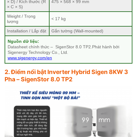
× D) / Kích thước (R
475 × 568 × 99 mm
× C × S)
Weight / Trọng
< 17 kg
lượng
Installation / Lắp đặt
Gắn tường (Wall-mounted)
Nguồn dữ liệu:
Datasheet chính thức – SigenStor 8.0 TP2.Phát hành bởi
Sigenergy Technology Co., Ltd.
www.sigenergy.com/en
2. Điểm nổi bật Inverter Hybrid Sigen 8KW 3
Pha – SigenStor 8.0 TP2