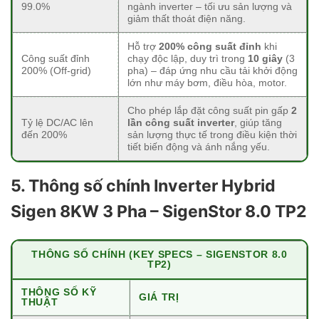
99.0%
ngành inverter – tối ưu sản lượng và
giảm thất thoát điện năng.
Hỗ trợ
200% công suất đỉnh
khi
Công suất đỉnh
chạy độc lập, duy trì trong
10 giây
(3
200% (Off-grid)
pha) – đáp ứng nhu cầu tải khởi động
lớn như máy bơm, điều hòa, motor.
Cho phép lắp đặt công suất pin gấp
2
Tỷ lệ DC/AC lên
lần công suất inverter
, giúp tăng
đến 200%
sản lượng thực tế trong điều kiện thời
tiết biến động và ánh nắng yếu.
5. Thông số chính
Inverter Hybrid
Sigen 8KW 3 Pha – SigenStor 8.0 TP2
THÔNG SỐ CHÍNH (KEY SPECS – SIGENSTOR 8.0
TP2)
THÔNG SỐ KỸ
GIÁ TRỊ
THUẬT