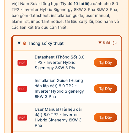
Việt Nam Solar tổng hợp đầy đủ
10 tài liệu
dành cho 8.0
TP2 - Inverter Hybrid Sigenergy 8KW 3 Pha 8kW 3 Pha,
bao gồm datasheet, installation guide, user manual,
alarm list, important notice, tài liệu xử lý lỗi, bảo hành và
các liên kết tra cứu cần thiết.
⚙
Thông số kỹ thuật
▼ 5 tài liệu
Datasheet (Thông Số) 8.0
TP2 - Inverter Hybrid
Tại Đây
PDF
Sigenergy 8KW 3 Pha
Installation Guide (Hướng
dẫn lắp đặt) 8.0 TP2 -
Tại Đây
PDF
Inverter Hybrid Sigenergy
8KW 3 Pha
User Manual (Tài liệu cài
đặt) 8.0 TP2 - Inverter
Tại Đây
PDF
Hybrid Sigenergy 8KW 3
Pha