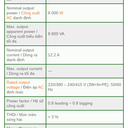
Nominal output
power /
Công suất
8 000
W
AC
danh định
Max. output
apparent power /
8 800 VA
Công suất biểu kiến
tối đa
Nominal output
current / Dòng ra
12.2 A
danh định
Max. output current
—
/ Dòng ra tối đa
Rated output
220/380 – 240/415 V (3W+N+PE), 50/60
voltage
/ Điện áp
AC
Hz
định mức
Power factor / Hệ số
0.8 leading ~ 0.8 lagging
công suất
THDi / Mức méo
< 3 %
sóng hài