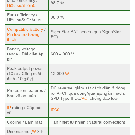
Max. efficiency /
98.7 %
Hiệu suất tối đa
Euro efficiency /
98.0 %
Hiệu suất Châu Âu
Compatible battery
/
SigenStor BAT series (qua SigenStor
Pin lưu trữ tương
BC)
thích
Battery voltage
range / Dải điện áp
600 – 900 V
pin
Peak output power
(10 s) / Công suất
12 000
W
đỉnh (10 giây)
DC reverse, giám sát cách điện & dòng
Protection features /
rò, AFCI, quá dòng/quá áp/ngắn mạch,
Bảo vệ an toàn
SPD Type II DC/
AC
, chống đảo lưới
IP
rating / Cấp bảo
IP66
vệ
Cooling / Làm mát
Tản nhiệt tự nhiên (Natural convection)
Dimensions (
W
× H