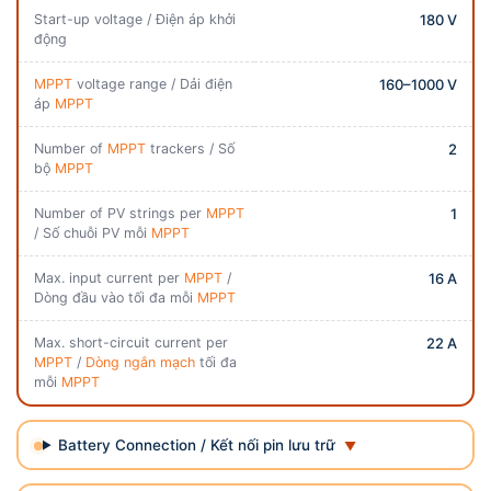
Start-up voltage / Điện áp khởi
180 V
động
MPPT
voltage range / Dải điện
160–1000 V
áp
MPPT
Number of
MPPT
trackers / Số
2
bộ
MPPT
Number of PV strings per
MPPT
1
/ Số chuỗi PV mỗi
MPPT
Max. input current per
MPPT
/
16 A
Dòng đầu vào tối đa mỗi
MPPT
Max. short-circuit current per
22 A
MPPT
/
Dòng ngắn mạch
tối đa
mỗi
MPPT
Battery Connection / Kết nối pin lưu trữ