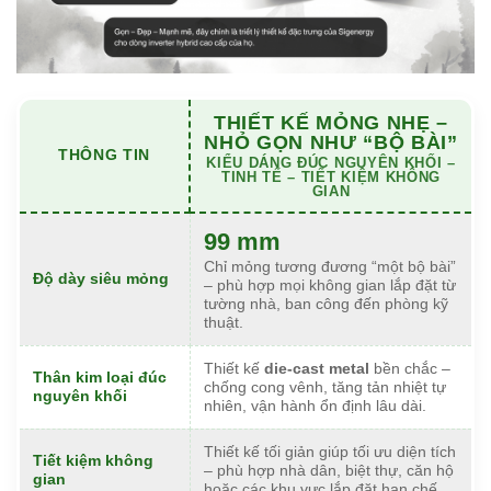
THIẾT KẾ MỎNG NHẸ –
NHỎ GỌN NHƯ “BỘ BÀI”
THÔNG TIN
KIỂU DÁNG ĐÚC NGUYÊN KHỐI –
TINH TẾ – TIẾT KIỆM KHÔNG
GIAN
99 mm
Chỉ mỏng tương đương “một bộ bài”
Độ dày siêu mỏng
– phù hợp mọi không gian lắp đặt từ
tường nhà, ban công đến phòng kỹ
thuật.
Thiết kế
die-cast metal
bền chắc –
Thân kim loại đúc
chống cong vênh, tăng tản nhiệt tự
nguyên khối
nhiên, vận hành ổn định lâu dài.
Thiết kế tối giản giúp tối ưu diện tích
Tiết kiệm không
– phù hợp nhà dân, biệt thự, căn hộ
gian
hoặc các khu vực lắp đặt hạn chế.