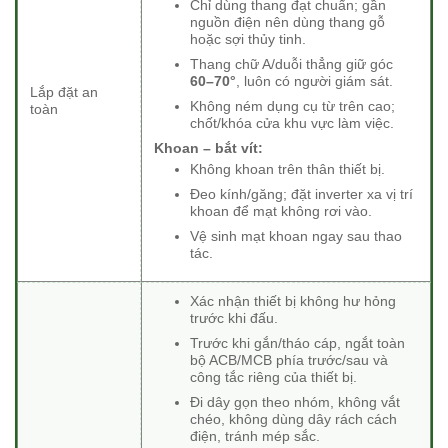
Chỉ dùng thang đạt chuẩn; gần
nguồn điện nên dùng thang gỗ
hoặc sợi thủy tinh.
Thang chữ A/duỗi thẳng giữ góc
60–70°
, luôn có người giám sát.
Lắp đặt an
Không ném dụng cụ từ trên cao;
toàn
chốt/khóa cửa khu vực làm việc.
Khoan – bắt vít:
Không khoan trên thân thiết bị.
Đeo kính/găng; đặt inverter xa vị trí
khoan để mạt không rơi vào.
Vệ sinh mạt khoan ngay sau thao
tác.
Xác nhận thiết bị không hư hỏng
trước khi đấu.
Trước khi gắn/tháo cáp, ngắt toàn
bộ ACB/MCB phía trước/sau và
công tắc riêng của thiết bị.
Đi dây gọn theo nhóm, không vắt
chéo, không dùng dây rách cách
điện, tránh mép sắc.