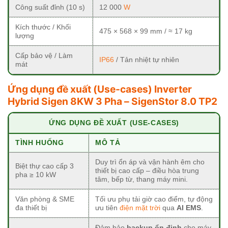
Công suất đỉnh (10 s)
12 000
W
Kích thước / Khối
475 × 568 × 99 mm / ≈ 17 kg
lượng
Cấp bảo vệ / Làm
IP66
/ Tản nhiệt tự nhiên
mát
Ứng dụng đề xuất (Use-cases)
Inverter
Hybrid Sigen 8KW 3 Pha – SigenStor 8.0 TP2
ỨNG DỤNG ĐỀ XUẤT (USE-CASES)
TÌNH HUỐNG
MÔ TẢ
Duy trì ổn áp và vận hành êm cho
Biệt thự cao cấp 3
thiết bị cao cấp – điều hòa trung
pha ≥ 10 kW
tâm, bếp từ, thang máy mini.
Văn phòng & SME
Tối ưu phụ tải giờ cao điểm, tự động
đa thiết bị
ưu tiên
điện mặt trời
qua
AI EMS
.
Đảm bảo
backup ổn định
cho máy