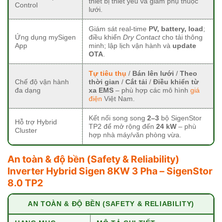
thiết bị thiết yếu và giảm phụ thuộc
Control
lưới.
Giám sát real-time
PV, battery, load
;
Ứng dụng mySigen
điều khiển
Dry Contact
cho tải thông
App
minh; lập lịch vận hành và
update
OTA
.
Tự tiêu thụ
/
Bán lên lưới
/
Theo
Chế độ vận hành
thời gian
/
Cắt tải
/
Điều khiển từ
đa dạng
xa EMS
– phù hợp các mô hình
giá
điện
Việt Nam.
Kết nối song song
2–3
bộ SigenStor
Hỗ trợ Hybrid
TP2 để mở rộng đến
24 kW
– phù
Cluster
hợp nhà máy/văn phòng vừa.
An toàn & độ bền (Safety & Reliability)
Inverter Hybrid Sigen 8KW 3 Pha – SigenStor
8.0 TP2
AN TOÀN & ĐỘ BỀN (SAFETY & RELIABILITY)