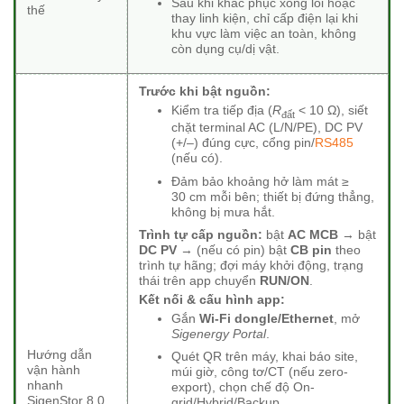
Sau khi khắc phục xong lỗi hoặc
thế
thay linh kiện, chỉ cấp điện lại khi
khu vực làm việc an toàn, không
còn dụng cụ/dị vật.
Trước khi bật nguồn:
Kiểm tra tiếp địa (
R
< 10 Ω), siết
đất
chặt terminal AC (L/N/PE), DC PV
(+/–) đúng cực, cổng pin/
RS485
(nếu có).
Đảm bảo khoảng hở làm mát ≥
30 cm mỗi bên; thiết bị đứng thẳng,
không bị mưa hắt.
Trình tự cấp nguồn:
bật
AC MCB
→ bật
DC PV
→ (nếu có pin) bật
CB pin
theo
trình tự hãng; đợi máy khởi động, trạng
thái trên app chuyển
RUN/ON
.
Kết nối & cấu hình app:
Gắn
Wi-Fi dongle/Ethernet
, mở
Sigenergy Portal
.
Hướng dẫn
Quét QR trên máy, khai báo site,
vận hành
múi giờ, công tơ/CT (nếu zero-
nhanh
export), chọn chế độ On-
SigenStor 8.0
grid/Hybrid/Backup.