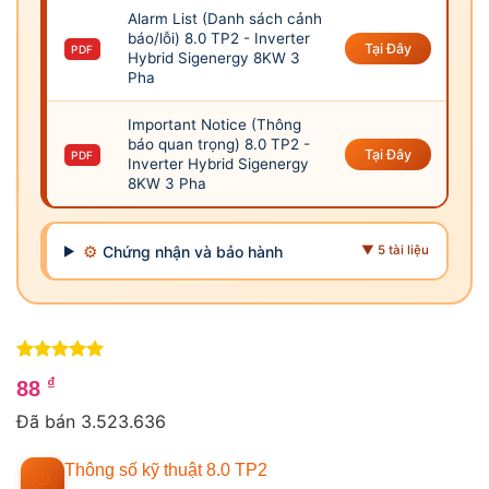
Alarm List (Danh sách cảnh
báo/lỗi) 8.0 TP2 - Inverter
Tại Đây
PDF
Hybrid Sigenergy 8KW 3
Pha
Important Notice (Thông
báo quan trọng) 8.0 TP2 -
Tại Đây
PDF
Inverter Hybrid Sigenergy
8KW 3 Pha
⚙
Chứng nhận và bảo hành
▼ 5 tài liệu
5
2
trên 5
₫
88
dựa trên
4
đánh giá
Đã bán 3.523.636
Thông số kỹ thuật 8.0 TP2
⚙