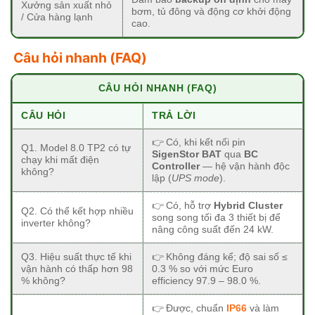
Xưởng sản xuất nhỏ
bơm, tủ đông và động cơ khởi động
/ Cửa hàng lạnh
cao.
Câu hỏi nhanh (FAQ)
CÂU HỎI NHANH (FAQ)
CÂU HỎI
TRẢ LỜI
👉 Có, khi kết nối pin
Q1. Model 8.0 TP2 có tự
SigenStor BAT
qua
BC
chạy khi mất điện
Controller
— hệ vận hành độc
không?
lập (
UPS mode
).
👉 Có, hỗ trợ
Hybrid Cluster
Q2. Có thể kết hợp nhiều
song song tối đa 3 thiết bị để
inverter không?
nâng công suất đến 24 kW.
Q3. Hiệu suất thực tế khi
👉 Không đáng kể; độ sai số ≤
vận hành có thấp hơn 98
0.3 % so với mức Euro
% không?
efficiency 97.9 – 98.0 %.
👉 Được, chuẩn
IP66
và làm