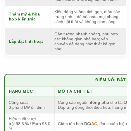
Kiểu dáng vuông tinh gọn, màu sắc
Thẩm mỹ & hòa
trung tính – dễ hòa vào mọi phong
hợp kiến trúc
cách nội thất và không gian sống.
Gắn tường nhanh chóng, phù hợp
các không gian nhỏ hẹp; vận
Lắp đặt linh hoạt
chuyển dễ dàng nhờ thiết kế gọn
nhẹ.
ĐIỂM NỔI BẬT (
HẠNG MỤC
MÔ TẢ CHI TIẾT
Công suất
Cung cấp nguồn
đồng pha
cho tải
10–
3 pha 8 kW ổn định
Đáp ứng đồng thời điều hoà, thang máy 
Hiệu suất vượt
trội 98.6 % / Euro 98.0
Giảm tổn hao
DC/
AC
, đạt chuẩn hiệu s
%