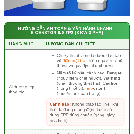
HƯỚNG DẪN AN TOÀN & VẬN HÀNH NHANH –
SIGENSTOR 8.0 TP2 (8 KW 3 PHA)
HẠNG MỤC
HƯỚNG DẪN CHI TIẾT
Chỉ kỹ thuật viên đã được đào tạo
về
điện mặt trời
, hiểu nguyên lý hệ
thống và quy định địa phương.
Nắm rõ ký hiệu cảnh báo:
Danger
(nguy hiểm chết người),
Warning
(chấn thương/thiệt hại),
Caution
Ai được phép
(hỏng thiết bị),
Imp
ortant
thao tác
(mẹo/nhắc quan trọng).
Cảnh báo:
Không thao tác “live” khi
thiết bị đang mang điện. Luôn sử
dụng PPE đúng chuẩn (găng, giày,
mũ, kính).