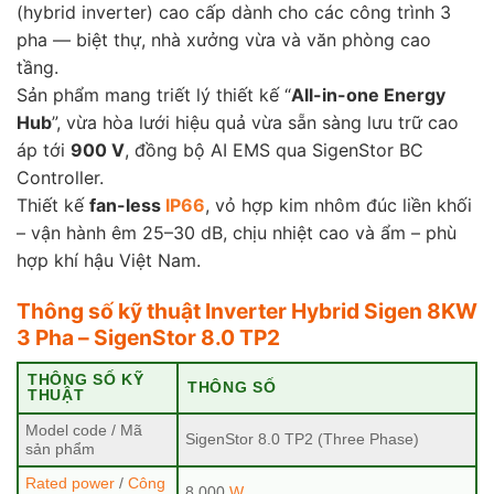
(hybrid inverter) cao cấp dành cho các công trình 3
pha — biệt thự, nhà xưởng vừa và văn phòng cao
tầng.
Sản phẩm mang triết lý thiết kế “
All-in-one Energy
Hub
”, vừa hòa lưới hiệu quả vừa sẵn sàng lưu trữ cao
áp tới
900 V
, đồng bộ AI EMS qua SigenStor BC
Controller.
Thiết kế
fan-less
IP66
, vỏ hợp kim nhôm đúc liền khối
– vận hành êm 25–30 dB, chịu nhiệt cao và ẩm – phù
hợp khí hậu Việt Nam.
Thông số kỹ thuật Inverter Hybrid Sigen 8KW
3 Pha – SigenStor 8.0 TP2
THÔNG SỐ KỸ
THÔNG SỐ
THUẬT
Model code / Mã
SigenStor 8.0 TP2 (Three Phase)
sản phẩm
Rated power
/
Công
8 000
W