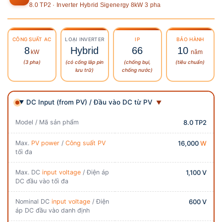
8.0 TP2 · Inverter Hybrid Sigenergy 8kW 3 pha
CÔNG SUẤT
AC
LOẠI INVERTER
IP
BẢO HÀNH
8
Hybrid
66
10
kW
năm
(3 pha)
(có cổng lắp pin
(chống bụi,
(tiêu chuẩn)
lưu trữ)
chống nước)
DC Input (from PV) / Đầu vào DC từ PV
Model / Mã sản phẩm
8.0 TP2
Max.
PV power
/
Công suất PV
16,000
W
tối đa
Max. DC
input voltage
/ Điện áp
1,100 V
DC đầu vào tối đa
Nominal DC
input voltage
/ Điện
600 V
áp DC đầu vào danh định